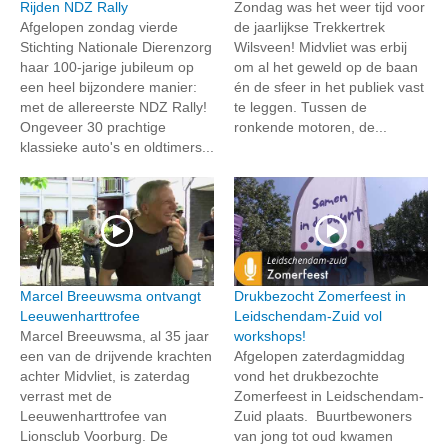
Rijden NDZ Rally
Zondag was het weer tijd voor
Afgelopen zondag vierde
de jaarlijkse Trekkertrek
Stichting Nationale Dierenzorg
Wilsveen! Midvliet was erbij
haar 100-jarige jubileum op
om al het geweld op de baan
een heel bijzondere manier:
én de sfeer in het publiek vast
met de allereerste NDZ Rally!
te leggen. Tussen de
Ongeveer 30 prachtige
ronkende motoren, de...
klassieke auto's en oldtimers...
Marcel Breeuwsma ontvangt
Drukbezocht Zomerfeest in
Leeuwenharttrofee
Leidschendam-Zuid vol
Marcel Breeuwsma, al 35 jaar
workshops!
een van de drijvende krachten
Afgelopen zaterdagmiddag
achter Midvliet, is zaterdag
vond het drukbezochte
verrast met de
Zomerfeest in Leidschendam-
Leeuwenharttrofee van
Zuid plaats. Buurtbewoners
Lionsclub Voorburg. De
van jong tot oud kwamen