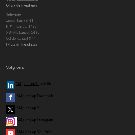
Of via de livestream
Televisie
Ziggo: kanaal 41
KPN: kanaal 1489
XS4All: kanaal 1489
Odido kanaal 877
Of via de livestream
Volg ons
V
olg ons op L
inkedIn
Volg ons op Facebook
Volg ons op X
Volg ons op Instagram
Volg
ons op
YouTube