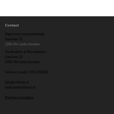
Contact
Algemene correspondentie
Damlaan 32
2265 AN Leidschendam
Studioadres & Bezoekadres
Damlaan 32
2265 AN Leidschendam
Telefoon studio: 070-3202266
info@midvliet.nl
redactie@midvliet.nl
Klachten procedure