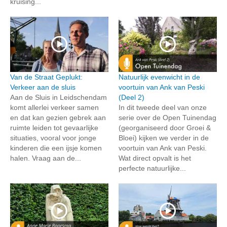
kruising...
Van de Straat Geplukt:
Natuurlijk evenwicht in de
Verkeer aan de sluis
voortuin van Ank van Peski
Aan de Sluis in Leidschendam
(Deel 2)
komt allerlei verkeer samen
In dit tweede deel van onze
en dat kan gezien gebrek aan
serie over de Open Tuinendag
ruimte leiden tot gevaarlijke
(georganiseerd door Groei &
situaties, vooral voor jonge
Bloei) kijken we verder in de
kinderen die een ijsje komen
voortuin van Ank van Peski.
halen. Vraag aan de...
Wat direct opvalt is het
perfecte natuurlijke...