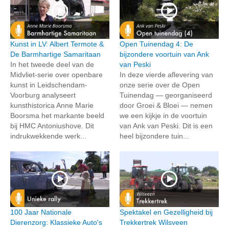
Kunst in LV: Albert Termote &
Open Tuinendag 4: De
De Barmhartige Samaritaan
bijzondere voortuin van Ank
In het tweede deel van de
van Peski
Midvliet-serie over openbare
In deze vierde aflevering van
kunst in Leidschendam-
onze serie over de Open
Voorburg analyseert
Tuinendag — georganiseerd
kunsthistorica Anne Marie
door Groei & Bloei — nemen
Boorsma het markante beeld
we een kijkje in de voortuin
bij HMC Antoniushove. Dit
van Ank van Peski. Dit is een
indrukwekkende werk...
heel bijzondere tuin...
100 Jaar Nationale
Spektakel en Gezelligheid bij
Dierenzorg: Klassieke Auto's
Trekkertrek Wilsveen