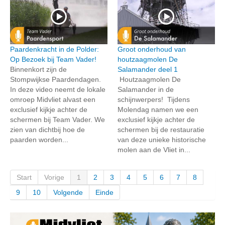
Paardenkracht in de Polder:
Groot onderhoud van
Op Bezoek bij Team Vader!
houtzaagmolen De
Binnenkort zijn de
Salamander deel 1
Stompwijkse Paardendagen.
Houtzaagmolen De
In deze video neemt de lokale
Salamander in de
omroep Midvliet alvast een
schijnwerpers! Tijdens
exclusief kijkje achter de
Molendag namen we een
schermen bij Team Vader. We
exclusief kijkje achter de
zien van dichtbij hoe de
schermen bij de restauratie
paarden worden...
van deze unieke historische
molen aan de Vliet in...
Start
Vorige
1
2
3
4
5
6
7
8
9
10
Volgende
Einde