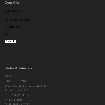
Over Ons
Over Midvliet
Werken bij Midvliet
Adverteren
Vacatures
Redactie
Radio & Televisie
Radio
Ether: 107.2 Mhz
DAB+: kanaal 5C (DAB lokaal 33)
Ziggo digitaal: 916
KPN digitaal: 1189
XS4All digitaal: 1189
Odido digitaal:2192