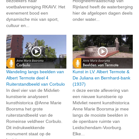
bezoekers naar
Hoogheemraadschap van
voetbalvereniging RKAVV. Het
Rijnland heeft de waterberging
evenement bood een
hier de afgelopen dagen deels
dynamische mix van sport,
onder water...
cultuur en...
Wandeling langs beelden van
Kunst in LV: Albert Termote &
Albert Termote deel 4
De Juliana en Bernhard-bank
Ruiterstandbeeld van Corbulo
(1937)
In deel vier van de Midvliet-
n deze eerste aflevering van
kunstserie analyseert
een nieuwe kunstserie op
kunsthistorica @Anne Marie
Midvliet neemt kunsthistorica
Boorsma het grote
Anne Marie Boorsma je mee
ruiterstandbeeld van de
langs de mooiste beelden in
Romeinse veldheer Corbulo.
de openbare ruimte van
Dit indrukwekkende
Leidschendam-Voorburg.
monument staat op de
Elke...