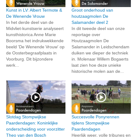
Kunst in LV: Albert Termote &
Groot onderhoud van
De Wenende Vrouw
houtzaagmolen De
In het derde deel van de
Salamander deel 2
Midvliet-kunstserie analyseert
In dit tweede deel van onze
kunsthistorica Anne Marie
reportage over
Boorsma het indrukwekkende
Houtzaagmolen De
beeld 'De Wenende Vrouw' op
Salamander in Leidschendam
de Oosterbegraafplaats in
duiken we dieper de techniek
Voorburg. Dit bijzondere
in. Molenaar Willem Bogaerts
werk...
laat zien hoe deze unieke
historische molen aan de...
Slotdag Stompwijkse
Succesvolle Ponyrennen
Paardendagen: Koninklijke
tijdens Stompwijkse
onderscheiding voor voorzitter
Paardendagen
Theo van den Bosch
Heerlijk weer, volle tribunes en