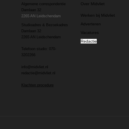
Over Midvliet
Algemene correspondentie
Damlaan 32
Werken bij Midvliet
2265 AN Leidschendam
Adverteren
Studioadres & Bezoekadres
Damlaan 32
Vacatures
2265 AN Leidschendam
Redactie
Telefoon studio: 070-
3202266
info@midvliet.nl
redactie@midvliet.nl
Klachten procedure