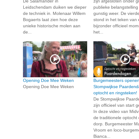
De Salamander in
zijn afgesloten onder g
Leidschendam duiken we dieper
publieke belangstelling
de techniek in. Molenaar Willem
gunstig weer. De vierd
Bogaerts laat zien hoe deze
stond in het teken van
unieke historische molen aan
bijzonder officieel mo
de...
het...
Opening Doe Mee Weken
Burgemeesters opene
Opening Doe Mee Weken
Stompwijkse Paardend
optocht en ringsteken!
De Stompwijkse Paar
zijn officieel van start
In deze video van Midvli
de traditionele optocht
dorp. Burgemeester Mar
Vroom en loco-burgem
Bianca...