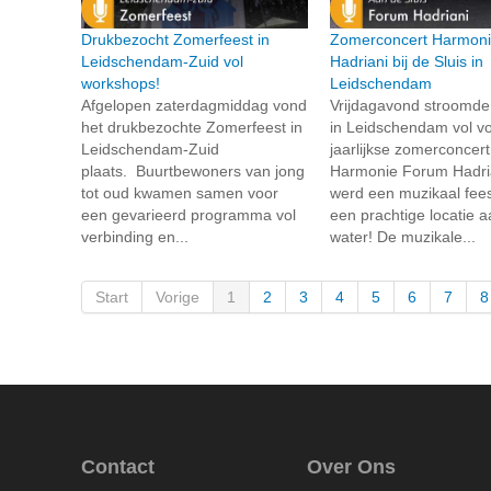
Drukbezocht Zomerfeest in
Zomerconcert Harmon
Leidschendam-Zuid vol
Hadriani bij de Sluis in
workshops!
Leidschendam
Afgelopen zaterdagmiddag vond
Vrijdagavond stroomde
het drukbezochte Zomerfeest in
in Leidschendam vol vo
Leidschendam-Zuid
jaarlijkse zomerconcer
plaats. Buurtbewoners van jong
Harmonie Forum Hadria
tot oud kwamen samen voor
werd een muzikaal fees
een gevarieerd programma vol
een prachtige locatie a
verbinding en...
water! De muzikale...
Start
Vorige
1
2
3
4
5
6
7
8
Contact
Over Ons