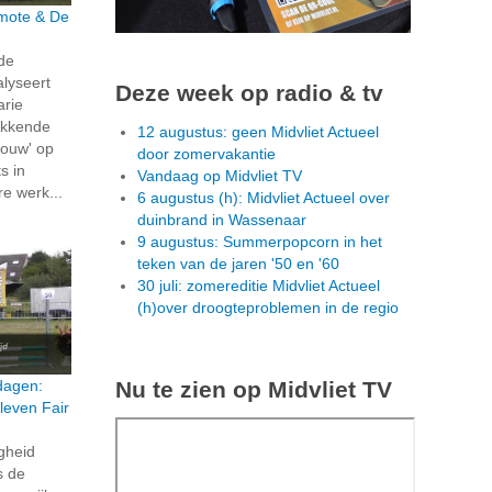
rmote & De
 de
alyseert
Deze week op radio & tv
arie
ekkende
12 augustus: geen Midvliet Actueel
ouw' op
door zomervakantie
s in
Vandaag op Midvliet TV
re werk...
6 augustus (h): Midvliet Actueel over
duinbrand in Wassenaar
9 augustus: Summerpopcorn in het
teken van de jaren '50 en '60
30 juli: zomereditie Midvliet Actueel
(h)over droogteproblemen in de regio
Nu te zien op Midvliet TV
dagen:
leven Fair
igheid
s de