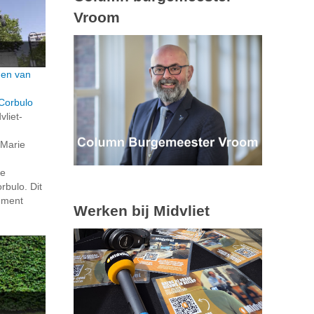
Vroom
den van
Corbulo
vliet-
 Marie
de
bulo. Dit
ument
Werken bij Midvliet