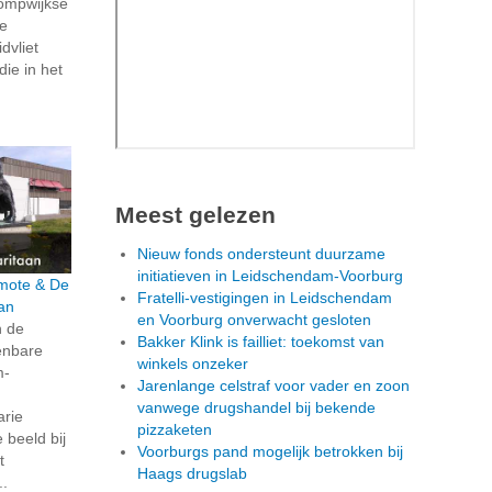
ompwijkse
ze
dvliet
die in het
Meest gelezen
Nieuw fonds ondersteunt duurzame
initiatieven in Leidschendam-Voorburg
rmote & De
Fratelli-vestigingen in Leidschendam
an
en Voorburg onverwacht gesloten
n de
Bakker Klink is failliet: toekomst van
penbare
winkels onzeker
m-
Jarenlange celstraf voor vader en zoon
vanwege drugshandel bij bekende
arie
pizzaketen
beeld bij
Voorburgs pand mogelijk betrokken bij
t
Haags drugslab
..