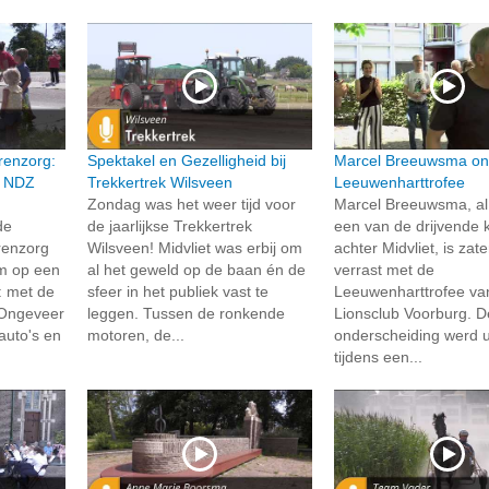
renzorg:
Spektakel en Gezelligheid bij
Marcel Breeuwsma on
n NDZ
Trekkertrek Wilsveen
Leeuwenharttrofee
Zondag was het weer tijd voor
Marcel Breeuwsma, al 
de
de jaarlijkse Trekkertrek
een van de drijvende 
renzorg
Wilsveen! Midvliet was erbij om
achter Midvliet, is zat
um op een
al het geweld op de baan én de
verrast met de
: met de
sfeer in het publiek vast te
Leeuwenharttrofee va
 Ongeveer
leggen. Tussen de ronkende
Lionsclub Voorburg. D
auto's en
motoren, de...
onderscheiding werd u
tijdens een...