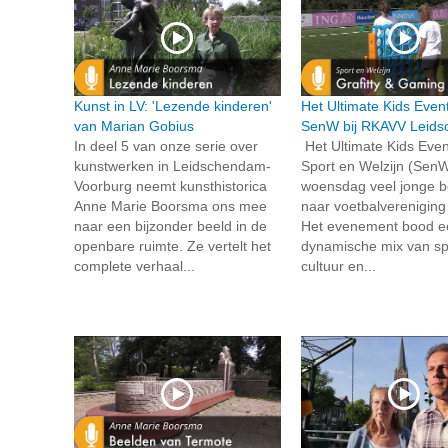
Kunst in LV: 'Lezende kinderen'
Het Ultimate Kids Even
van Marian Gobius
SenW bij RKAVV Leid
In deel 5 van onze serie over
Het Ultimate Kids Even
kunstwerken in Leidschendam-
Sport en Welzijn (SenW
Voorburg neemt kunsthistorica
woensdag veel jonge 
Anne Marie Boorsma ons mee
naar voetbalverenigin
naar een bijzonder beeld in de
Het evenement bood e
openbare ruimte. Ze vertelt het
dynamische mix van sp
complete verhaal...
cultuur en...