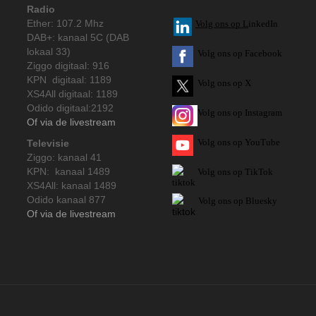
Radio
Ether: 107.2 Mhz
V
olg ons op L
inkedIn
DAB+: kanaal 5C (DAB
lokaal 33)
Volg ons op Facebook
Ziggo digitaal: 916
KPN digitaal: 1189
Volg ons op X
XS4All digitaal: 1189
Odido digitaal:2192
Volg ons op Instagram
Of via de livestream
Volg
ons op
YouTube
Televisie
Ziggo: kanaal 41
KPN: kanaal 1489
Volg ons op TikTok
XS4All: kanaal 1489
Odido kanaal 877
Volg ons op Bluesky
Of via de livestream