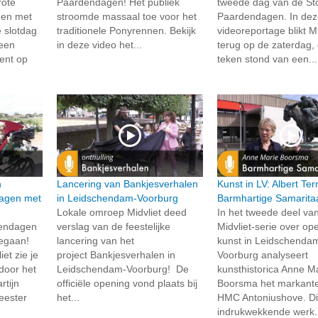
rote
Paardendagen! Het publiek
tweede dag van de St
 en met
stroomde massaal toe voor het
Paardendagen. In de
e slotdag
traditionele Ponyrennen. Bekijk
videoreportage blikt Mi
 een
in deze video het...
terug op de zaterdag, 
ment op
teken stond van een...
n
Lancering van Bankjesverhalen
Kunst in LV: Albert Te
agen met
in Leidschendam-Voorburg
Barmhartige Samarita
Lokale omroep Midvliet deed
In het tweede deel va
dendagen
verslag van de feestelijke
Midvliet-serie over o
 gegaan!
lancering van het
kunst in Leidschenda
et zie je
project Bankjesverhalen in
Voorburg analyseert
 door het
Leidschendam-Voorburg! De
kunsthistorica Anne M
tijn
officiële opening vond plaats bij
Boorsma het markante 
eester
het...
HMC Antoniushove. Di
indrukwekkende werk.