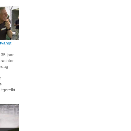
tvangt
35 jaar
krachten
erdag
n
e
itgereikt