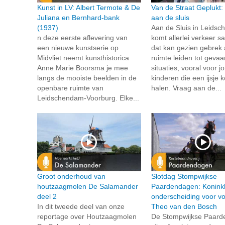
Kunst in LV: Albert Termote & De
Van de Straat Geplukt:
Juliana en Bernhard-bank
aan de sluis
(1937)
Aan de Sluis in Leids
n deze eerste aflevering van
komt allerlei verkeer 
een nieuwe kunstserie op
dat kan gezien gebrek
Midvliet neemt kunsthistorica
ruimte leiden tot gevaar
Anne Marie Boorsma je mee
situaties, vooral voor j
langs de mooiste beelden in de
kinderen die een ijsje
openbare ruimte van
halen. Vraag aan de...
Leidschendam-Voorburg. Elke...
Groot onderhoud van
Slotdag Stompwijkse
houtzaagmolen De Salamander
Paardendagen: Koninkl
deel 2
onderscheiding voor voo
In dit tweede deel van onze
Theo van den Bosch
reportage over Houtzaagmolen
De Stompwijkse Paar