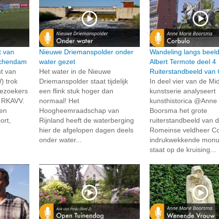
t van
Nieuwe Driemanspolder onder
Wandeling langs beel
schendam
water gezet
Albert Termote deel 4
t van
Het water in de Nieuwe
Ruiterstandbeeld van 
) trok
Driemanspolder staat tijdelijk
In deel vier van de Mid
bezoekers
een flink stuk hoger dan
kunstserie analyseert
g RKAVV.
normaal! Het
kunsthistorica @Anne
en
Hoogheemraadschap van
Boorsma het grote
ort,
Rijnland heeft de waterberging
ruiterstandbeeld van 
hier de afgelopen dagen deels
Romeinse veldheer Cor
onder water...
indrukwekkende mon
staat op de kruising...