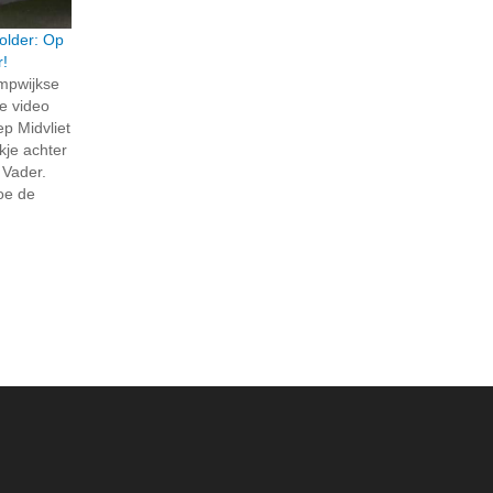
older: Op
r!
ompwijkse
e video
p Midvliet
jkje achter
 Vader.
hoe de