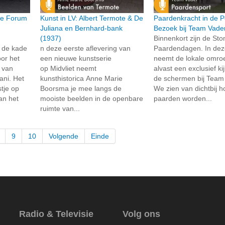
ie Forum
Kunst in LV: Albert Termote & De
Paardenkracht in de P
Juliana en Bernhard-bank
Bezoek bij Team Vade
(1937)
Binnenkort zijn de St
 de kade
n deze eerste aflevering van
Paardendagen. In dez
or het
een nieuwe kunstserie
neemt de lokale omroe
t van
op Midvliet neemt
alvast een exclusief ki
ni. Het
kunsthistorica Anne Marie
de schermen bij Team
tje op
Boorsma je mee langs de
We zien van dichtbij 
an het
mooiste beelden in de openbare
paarden worden...
ruimte van...
9
10
Volgende
Einde
Radio & Televisie
Volg ons