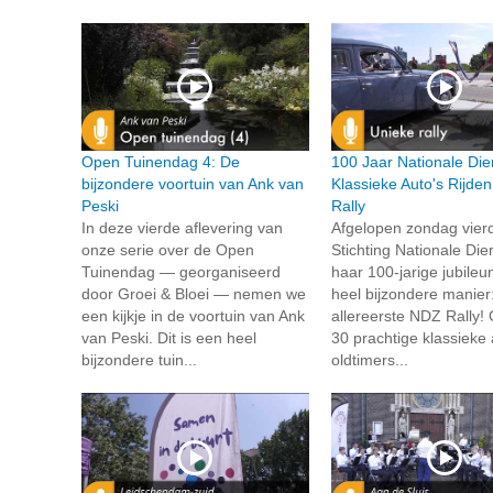
Open Tuinendag 4: De
100 Jaar Nationale Die
bijzondere voortuin van Ank van
Klassieke Auto's Rijde
Peski
Rally
In deze vierde aflevering van
Afgelopen zondag vier
onze serie over de Open
Stichting Nationale Die
Tuinendag — georganiseerd
haar 100-jarige jubile
door Groei & Bloei — nemen we
heel bijzondere manier
een kijkje in de voortuin van Ank
allereerste NDZ Rally!
van Peski. Dit is een heel
30 prachtige klassieke 
bijzondere tuin...
oldtimers...