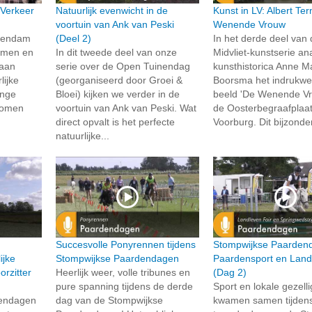
 Verkeer
Natuurlijk evenwicht in de
Kunst in LV: Albert Te
voortuin van Ank van Peski
Wenende Vrouw
chendam
(Deel 2)
In het derde deel van
samen en
In dit tweede deel van onze
Midvliet-kunstserie an
 aan
serie over de Open Tuinendag
kunsthistorica Anne M
lijke
(georganiseerd door Groei &
Boorsma het indrukw
onge
Bloei) kijken we verder in de
beeld 'De Wenende Vr
 komen
voortuin van Ank van Peski. Wat
de Oosterbegraafplaat
direct opvalt is het perfecte
Voorburg. Dit bijzonde
natuurlijke...
Succesvolle Ponyrennen tijdens
Stompwijkse Paarden
ijke
Stompwijkse Paardendagen
Paardensport en Land
rzitter
Heerlijk weer, volle tribunes en
(Dag 2)
pure spanning tijdens de derde
Sport en lokale gezell
dendagen
dag van de Stompwijkse
kwamen samen tijden