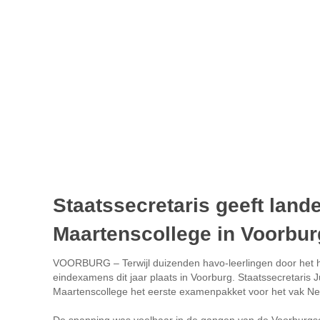
Staatssecretaris geeft land
Maartenscollege in Voorbur
VOORBURG – Terwijl duizenden havo-leerlingen door het he
eindexamens dit jaar plaats in Voorburg. Staatssecretaris 
Maartenscollege het eerste examenpakket voor het vak Ne
De spanning was voelbaar in de gangen van de Voorburgse