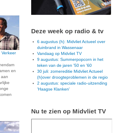
Deze week op radio & tv
6 augustus (h): Midvliet Actueel over
duinbrand in Wassenaar
: Verkeer
Vandaag op Midvliet TV
9 augustus: Summerpopcorn in het
schendam
teken van de jaren '50 en '60
 samen en
30 juli: zomereditie Midvliet Actueel
k aan
(h)over droogteproblemen in de regio
rlijke
2 augustus: speciale radio-uitzending
jonge
'Haagse Klanken'
e komen
Nu te zien op Midvliet TV