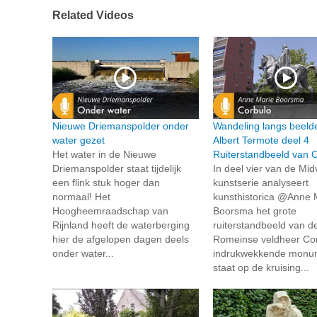
Related Videos
Nieuwe Driemanspolder onder
Wandeling langs beeld
water gezet
Albert Termote deel 4
Het water in de Nieuwe
Ruiterstandbeeld van 
Driemanspolder staat tijdelijk
In deel vier van de Midv
een flink stuk hoger dan
kunstserie analyseert
normaal! Het
kunsthistorica @Anne 
Hoogheemraadschap van
Boorsma het grote
Rijnland heeft de waterberging
ruiterstandbeeld van d
hier de afgelopen dagen deels
Romeinse veldheer Cor
onder water...
indrukwekkende monu
staat op de kruising...