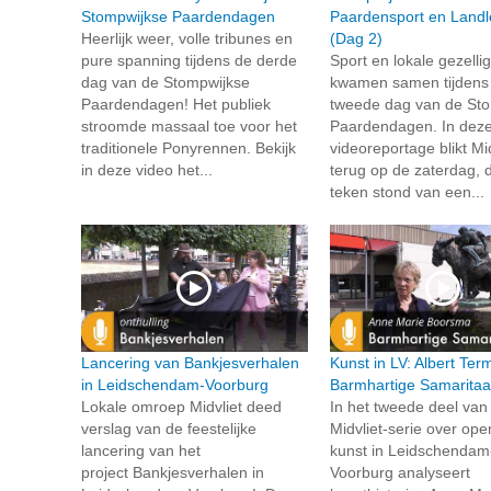
Stompwijkse Paardendagen
Paardensport en Landl
Heerlijk weer, volle tribunes en
(Dag 2)
pure spanning tijdens de derde
Sport en lokale gezelli
dag van de Stompwijkse
kwamen samen tijdens
Paardendagen! Het publiek
tweede dag van de St
stroomde massaal toe voor het
Paardendagen. In dez
traditionele Ponyrennen. Bekijk
videoreportage blikt Mid
in deze video het...
terug op de zaterdag, d
teken stond van een...
Lancering van Bankjesverhalen
Kunst in LV: Albert Te
in Leidschendam-Voorburg
Barmhartige Samarita
Lokale omroep Midvliet deed
In het tweede deel van
verslag van de feestelijke
Midvliet-serie over op
lancering van het
kunst in Leidschendam
project Bankjesverhalen in
Voorburg analyseert