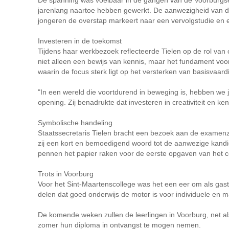
jarenlang naartoe hebben gewerkt. De aanwezigheid van de 
jongeren de overstap markeert naar een vervolgstudie en 
Investeren in de toekomst
Tijdens haar werkbezoek reflecteerde Tielen op de rol van 
niet alleen een bewijs van kennis, maar het fundament voor
waarin de focus sterk ligt op het versterken van basisvaar
"In een wereld die voortdurend in beweging is, hebben we
opening. Zij benadrukte dat investeren in creativiteit en ke
Symbolische handeling
Staatssecretaris Tielen bracht een bezoek aan de examenz
zij een kort en bemoedigend woord tot de aanwezige kandi
pennen het papier raken voor de eerste opgaven van het 
Trots in Voorburg
Voor het Sint-Maartenscollege was het een eer om als gastlo
delen dat goed onderwijs de motor is voor individuele en m
De komende weken zullen de leerlingen in Voorburg, net a
zomer hun diploma in ontvangst te mogen nemen.