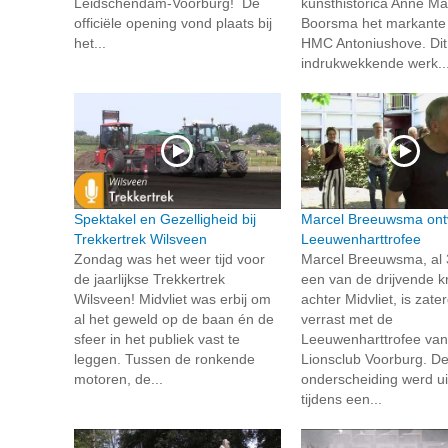
Leidschendam-Voorburg! De
kunsthistorica Anne Ma
officiële opening vond plaats bij
Boorsma het markante 
het...
HMC Antoniushove. Dit
indrukwekkende werk..
Spektakel en Gezelligheid bij
Marcel Breeuwsma ont
Trekkertrek Wilsveen
Leeuwenharttrofee
Zondag was het weer tijd voor
Marcel Breeuwsma, al 
de jaarlijkse Trekkertrek
een van de drijvende k
Wilsveen! Midvliet was erbij om
achter Midvliet, is zate
al het geweld op de baan én de
verrast met de
sfeer in het publiek vast te
Leeuwenharttrofee van
leggen. Tussen de ronkende
Lionsclub Voorburg. D
motoren, de...
onderscheiding werd ui
tijdens een...