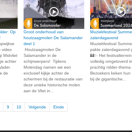
lder: Op
Groot onderhoud van
Muziekfestival Summe
!
houtzaagmolen De Salamander
zaterdagavond
mpwijkse
deel 1
Muziekfestival Summe
 video
Houtzaagmolen De
pakte zaterdagavond g
 Midvliet
Salamander in de
🏰✨ Het festivalterrei
kje achter
schijnwerpers! Tijdens
volledig omgetoverd i
Vader.
Molendag namen we een
prachtig ridder-thema. 
oe de
exclusief kijkje achter de
Bezoekers keken hun 
schermen bij de restauratie van
bij de gigantische...
deze unieke historische molen
aan de Vliet in...
9
10
Volgende
Einde