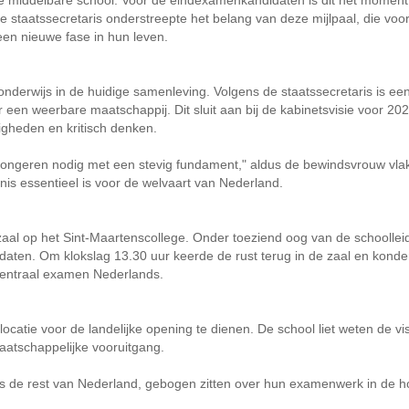
staatssecretaris onderstreepte het belang van deze mijlpaal, die voor
een nieuwe fase in hun leven.
onderwijs in de huidige samenleving. Volgens de staatssecretaris is ee
 een weerbare maatschappij. Dit sluit aan bij de kabinetsvisie voor 20
digheden en kritisch denken.
 jongeren nodig met een stevig fundament," aldus de bewindsvrouw vla
nnis essentieel is voor de welvaart van Nederland.
aal op het Sint-Maartenscollege. Onder toeziend oog van de schoollei
daten. Om klokslag 13.30 uur keerde de rust terug in de zaal en kond
centraal examen Nederlands.
catie voor de landelijke opening te dienen. De school liet weten de vis
aatschappelijke vooruitgang.
ls de rest van Nederland, gebogen zitten over hun examenwerk in de 