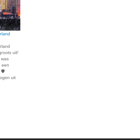
rland
rland
roots uit!
n was
n een
🛡️
ogen uit