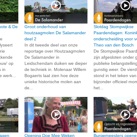
rmote & De
Groot onderhoud van
Slotdag Stompwijkse
houtzaagmolen De Salamander
Paardendagen: Konink
de
deel 2
onderscheiding voor vo
lyseert
In dit tweede deel van onze
Theo van den Bosch
rie
reportage over Houtzaagmolen
De Stompwijkse Paar
kkende
De Salamander in
zijn afgesloten onder 
ouw' op
Leidschendam duiken we dieper
publieke belangstellin
 in
de techniek in. Molenaar Willem
gunstig weer. De vierd
e werk...
Bogaerts laat zien hoe deze
stond in het teken va
unieke historische molen aan
bijzonder officieel mo
de...
het...
agen:
Opening Doe Mee Weken
Burgemeesters opene