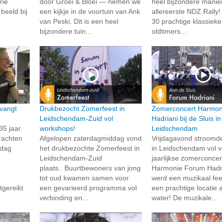
rie
door Groei & Bloei — nemen we
heel bijzondere manie
beeld bij
een kijkje in de voortuin van Ank
allereerste NDZ Rally
van Peski. Dit is een heel
30 prachtige klassieke
.
bijzondere tuin...
oldtimers...
vangt
Drukbezocht Zomerfeest in
Zomerconcert Harmon
Leidschendam-Zuid vol
Hadriani bij de Sluis in
35 jaar
workshops!
Leidschendam
rachten
Afgelopen zaterdagmiddag vond
Vrijdagavond stroomd
rdag
het drukbezochte Zomerfeest in
in Leidschendam vol v
Leidschendam-Zuid
jaarlijkse zomerconcer
plaats. Buurtbewoners van jong
Harmonie Forum Hadri
e
tot oud kwamen samen voor
werd een muzikaal fee
tgereikt
een gevarieerd programma vol
een prachtige locatie 
verbinding en...
water! De muzikale...