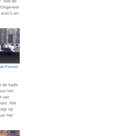
r: met de
! Ongeveer
 auto's en
ie Forum
e de kade
oor het
t van
ani. Het
stje op
aan het