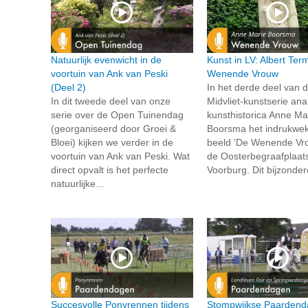
Natuurlijk evenwicht in de
Kunst in LV: Albert Te
voortuin van Ank van Peski
Wenende Vrouw
(Deel 2)
In het derde deel van 
In dit tweede deel van onze
Midvliet-kunstserie ana
serie over de Open Tuinendag
kunsthistorica Anne Ma
(georganiseerd door Groei &
Boorsma het indrukwe
Bloei) kijken we verder in de
beeld 'De Wenende Vr
voortuin van Ank van Peski. Wat
de Oosterbegraafplaats
direct opvalt is het perfecte
Voorburg. Dit bijzonder
natuurlijke...
Succesvolle Ponyrennen tijdens
Stompwijkse Paardend