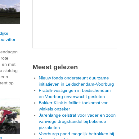
lijke
orzitter
dendagen
grote
g en met
Meest gelezen
e slotdag
n een
Nieuw fonds ondersteunt duurzame
ment op
initiatieven in Leidschendam-Voorburg
Fratelli-vestigingen in Leidschendam
en Voorburg onverwacht gesloten
Bakker Klink is failliet: toekomst van
winkels onzeker
Jarenlange celstraf voor vader en zoon
vanwege drugshandel bij bekende
pizzaketen
Voorburgs pand mogelijk betrokken bij
n