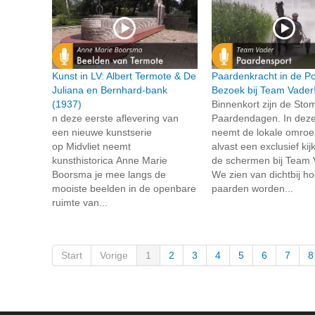
Kunst in LV: Albert Termote & De
Paardenkracht in de Po
Juliana en Bernhard-bank
Bezoek bij Team Vader
(1937)
Binnenkort zijn de Sto
n deze eerste aflevering van
Paardendagen. In deze
een nieuwe kunstserie
neemt de lokale omroep
op Midvliet neemt
alvast een exclusief kij
kunsthistorica Anne Marie
de schermen bij Team 
Boorsma je mee langs de
We zien van dichtbij h
mooiste beelden in de openbare
paarden worden...
ruimte van...
Start
Vorige
1
2
3
4
5
6
7
8