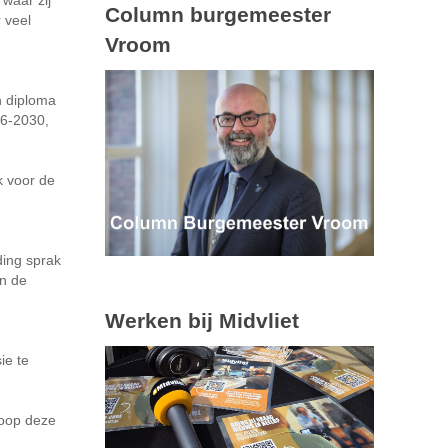
Column burgemeester
 veel
Vroom
n diploma
26-2030,
k voor de
ding sprak
en de
Werken bij Midvliet
ie te
hoop deze