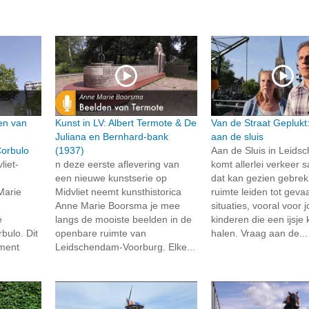
en van
Kunst in LV: Albert Termote & De
Van de Straat Geplukt
Juliana en Bernhard-bank
aan de sluis
Corbulo
(1937)
Aan de Sluis in Leid
liet-
n deze eerste aflevering van
komt allerlei verkeer
een nieuwe kunstserie op
dat kan gezien gebre
Marie
Midvliet neemt kunsthistorica
ruimte leiden tot gevaa
Anne Marie Boorsma je mee
situaties, vooral voor 
e
langs de mooiste beelden in de
kinderen die een ijsj
bulo. Dit
openbare ruimte van
halen. Vraag aan de...
ment
Leidschendam-Voorburg. Elke...