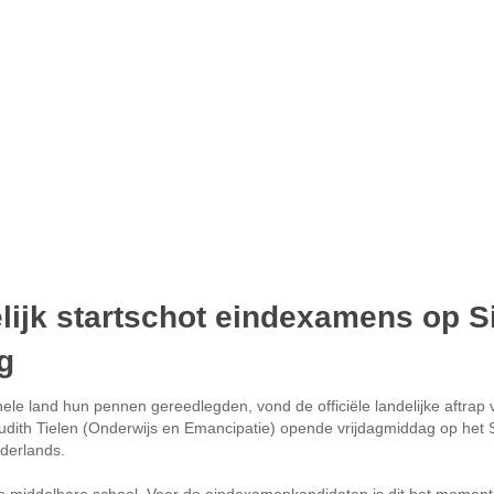
elijk startschot eindexamens op Si
g
le land hun pennen gereedlegden, vond de officiële landelijke aftrap 
Judith Tielen (Onderwijs en Emancipatie) opende vrijdagmiddag op het S
derlands.
 middelbare school. Voor de eindexamenkandidaten is dit het moment 