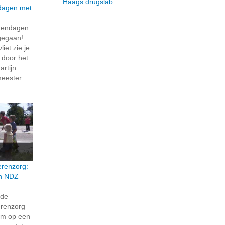
Haags drugslab
dagen met
dendagen
t gegaan!
iet zie je
t door het
rtijn
meester
erenzorg:
en NDZ
rde
erenzorg
eum op een