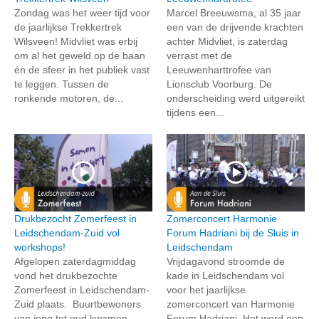
Zondag was het weer tijd voor
Marcel Breeuwsma, al 35 jaar
de jaarlijkse Trekkertrek
een van de drijvende krachten
Wilsveen! Midvliet was erbij
achter Midvliet, is zaterdag
om al het geweld op de baan
verrast met de
én de sfeer in het publiek vast
Leeuwenharttrofee van
te leggen. Tussen de
Lionsclub Voorburg. De
ronkende motoren, de...
onderscheiding werd uitgereikt
tijdens een...
Drukbezocht Zomerfeest in
Zomerconcert Harmonie
Leidschendam-Zuid vol
Forum Hadriani bij de Sluis in
workshops!
Leidschendam
Afgelopen zaterdagmiddag
Vrijdagavond stroomde de
vond het drukbezochte
kade in Leidschendam vol
Zomerfeest in Leidschendam-
voor het jaarlijkse
Zuid plaats. Buurtbewoners
zomerconcert van Harmonie
van jong tot oud kwamen
Forum Hadriani. Het werd een