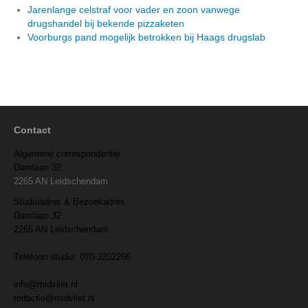
Jarenlange celstraf voor vader en zoon vanwege
drugshandel bij bekende pizzaketen
Voorburgs pand mogelijk betrokken bij Haags drugslab
Contact
Algemene correspondentie
Damlaan 32
2265 AN Leidschendam
Studioadres & Bezoekadres
Damlaan 32
2265 AN Leidschendam
Telefoon studio: 070-3202266
info@midvliet.nl
redactie@midvliet.nl