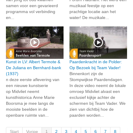
samen voor een gevarieerd
muzikaal feestje op een
programma vol verbinding
prachtige locatie aan het
en...
water! De muzikale...
Kunst in LV: Albert Termote &
Paardenkracht in de Polder:
De Juliana en Bernhard-bank
Op Bezoek bij Team Vader!
(1937)
Binnenkort zijn de
n deze eerste aflevering van
Stompwijkse Paardendagen.
een nieuwe kunstserie
In deze video neemt de lokale
op Midvliet neemt
omroep Midvliet alvast een
kunsthistorica Anne Marie
exclusief kijkje achter de
Boorsma je mee langs de
schermen bij Team Vader. We
mooiste beelden in de
zien van dichtbij hoe de
openbare ruimte van...
paarden worden...
Start
Vorige
1
2
3
4
5
6
7
8