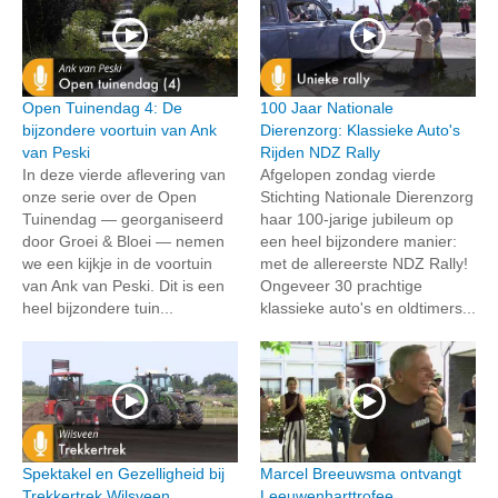
Open Tuinendag 4: De
100 Jaar Nationale
bijzondere voortuin van Ank
Dierenzorg: Klassieke Auto's
van Peski
Rijden NDZ Rally
In deze vierde aflevering van
Afgelopen zondag vierde
onze serie over de Open
Stichting Nationale Dierenzorg
Tuinendag — georganiseerd
haar 100-jarige jubileum op
door Groei & Bloei — nemen
een heel bijzondere manier:
we een kijkje in de voortuin
met de allereerste NDZ Rally!
van Ank van Peski. Dit is een
Ongeveer 30 prachtige
heel bijzondere tuin...
klassieke auto's en oldtimers...
Spektakel en Gezelligheid bij
Marcel Breeuwsma ontvangt
Trekkertrek Wilsveen
Leeuwenharttrofee