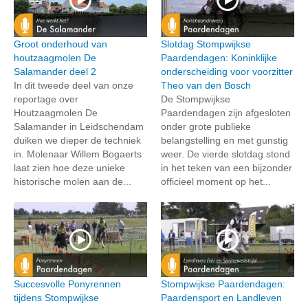
Groot onderhoud van
Slotdag Stompwijkse
houtzaagmolen De
Paardendagen: Koninklijke
Salamander deel 2
onderscheiding voor voorzitter
In dit tweede deel van onze
Theo van den Bosch
reportage over
De Stompwijkse
Houtzaagmolen De
Paardendagen zijn afgesloten
Salamander in Leidschendam
onder grote publieke
duiken we dieper de techniek
belangstelling en met gunstig
in. Molenaar Willem Bogaerts
weer. De vierde slotdag stond
laat zien hoe deze unieke
in het teken van een bijzonder
historische molen aan de...
officieel moment op het...
Succesvolle Ponyrennen
Stompwijkse Paardendagen:
tijdens Stompwijkse
Paardensport en Landleven