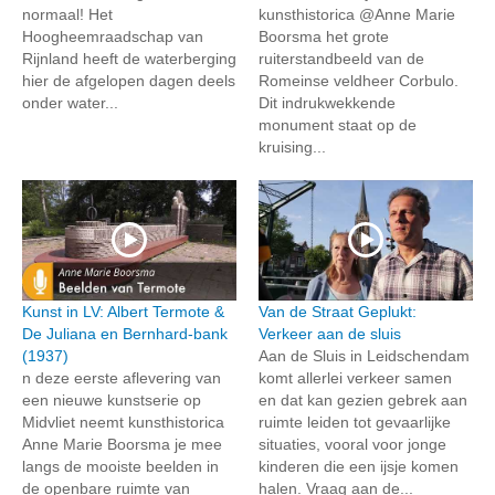
normaal! Het
kunsthistorica @Anne Marie
Hoogheemraadschap van
Boorsma het grote
Rijnland heeft de waterberging
ruiterstandbeeld van de
hier de afgelopen dagen deels
Romeinse veldheer Corbulo.
onder water...
Dit indrukwekkende
monument staat op de
kruising...
Kunst in LV: Albert Termote &
Van de Straat Geplukt:
De Juliana en Bernhard-bank
Verkeer aan de sluis
(1937)
Aan de Sluis in Leidschendam
n deze eerste aflevering van
komt allerlei verkeer samen
een nieuwe kunstserie op
en dat kan gezien gebrek aan
Midvliet neemt kunsthistorica
ruimte leiden tot gevaarlijke
Anne Marie Boorsma je mee
situaties, vooral voor jonge
langs de mooiste beelden in
kinderen die een ijsje komen
de openbare ruimte van
halen. Vraag aan de...