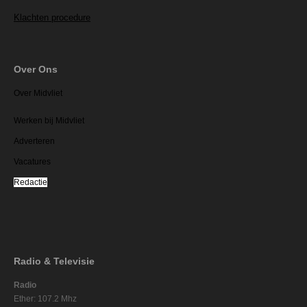
Klachten procedure
Over Ons
Over Midvliet
Werken bij Midvliet
Adverteren
Vacatures
Redactie
Radio & Televisie
Radio
Ether: 107.2 Mhz