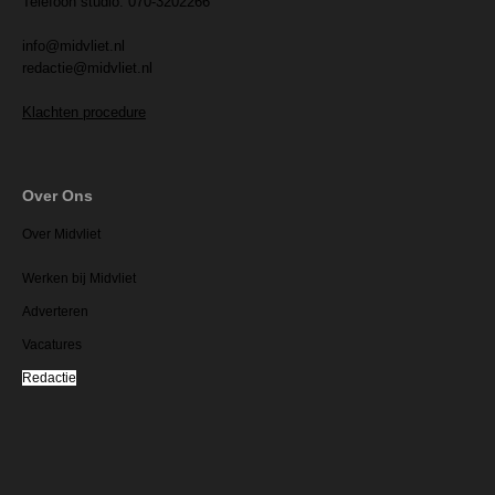
Telefoon studio: 070-3202266
info@midvliet.nl
redactie@midvliet.nl
Klachten procedure
Over Ons
Over Midvliet
Werken bij Midvliet
Adverteren
Vacatures
Redactie