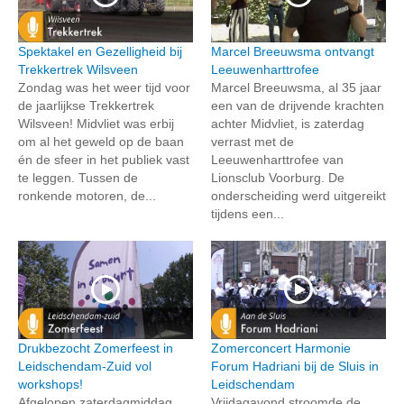
Spektakel en Gezelligheid bij
Marcel Breeuwsma ontvangt
Trekkertrek Wilsveen
Leeuwenharttrofee
Zondag was het weer tijd voor
Marcel Breeuwsma, al 35 jaar
de jaarlijkse Trekkertrek
een van de drijvende krachten
Wilsveen! Midvliet was erbij
achter Midvliet, is zaterdag
om al het geweld op de baan
verrast met de
én de sfeer in het publiek vast
Leeuwenharttrofee van
te leggen. Tussen de
Lionsclub Voorburg. De
ronkende motoren, de...
onderscheiding werd uitgereikt
tijdens een...
Drukbezocht Zomerfeest in
Zomerconcert Harmonie
Leidschendam-Zuid vol
Forum Hadriani bij de Sluis in
workshops!
Leidschendam
Afgelopen zaterdagmiddag
Vrijdagavond stroomde de