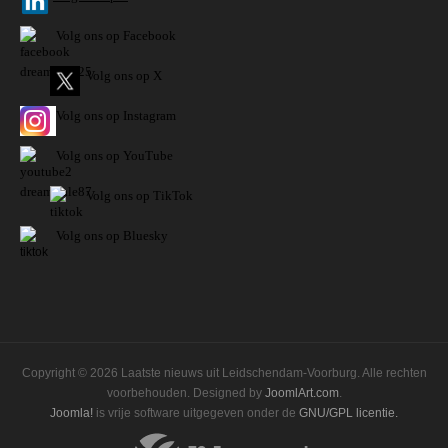
Volg ons op Facebook
Volg ons op X
Volg ons op Instagram
Volg
ons op
YouTube
Volg ons op TikTok
Volg ons op Bluesky
Copyright © 2026 Laatste nieuws uit Leidschendam-Voorburg. Alle rechten
voorbehouden. Designed by
JoomlArt.com
.
Joomla!
is vrije software uitgegeven onder de
GNU/GPL licentie.