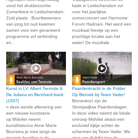
vond het drukbezochte
kade in Leidschendam vol
Zomerfeest in Leidschendam-
voor het jaarlijkse
Zuid plaats. Buurtbewoners
zomerconcert van Harmonie
van jong tot oud kwamen
Forum Hadriani. Het werd een
samen voor een gevarieerd
muzikaal feestje op een
programma vol verbinding
prachtige locatie aan het
en...
water! De muzikale...
Kunst in LV: Albert Termote &
Paardenkracht in de Polder:
De Juliana en Bernhard-bank
Op Bezoek bij Team Vader!
(1937)
Binnenkort zijn de
n deze eerste aflevering van
Stompwijkse Paardendagen.
een nieuwe kunstserie
In deze video neemt de lokale
op Midvliet neemt
omroep Midvliet alvast een
kunsthistorica Anne Marie
exclusief kijkje achter de
Boorsma je mee langs de
schermen bij Team Vader. We
mooiste beelden in de
zien van dichtbij hoe de