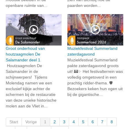
openbare ruimte van...
paarden worden...
Groot onderhoud van
Muziekfestival Summerland
houtzaagmolen De
zaterdagavond
Salamander deel 1
Muziekfestival Summerland
Houtzaagmolen De
pakte zaterdagavond groots
Salamander in de
uit! 🏰✨ Het festivalterrein was
schijnwerpers! Tijdens
volledig omgetoverd in een
Molendag namen we een
prachtig ridder-thema. 🛡️
exclusief kijkje achter de
Bezoekers keken hun ogen uit
schermen bij de restauratie
bij de gigantische...
van deze unieke historische
molen aan de Vliet in...
Start
Vorige
1
2
3
4
5
6
7
8