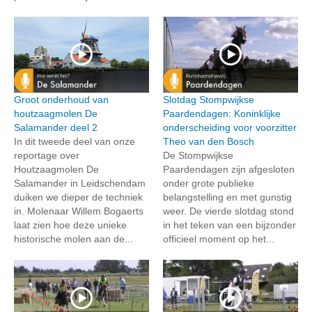
Groot onderhoud van
Slotdag Stompwijkse
houtzaagmolen De
Paardendagen: Koninklijke
Salamander deel 2
onderscheiding voor voorzitter
In dit tweede deel van onze
Theo van den Bosch
reportage over
De Stompwijkse
Houtzaagmolen De
Paardendagen zijn afgesloten
Salamander in Leidschendam
onder grote publieke
duiken we dieper de techniek
belangstelling en met gunstig
in. Molenaar Willem Bogaerts
weer. De vierde slotdag stond
laat zien hoe deze unieke
in het teken van een bijzonder
historische molen aan de...
officieel moment op het...