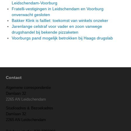
Leidschendam-Voorburg
Fratelli-vestigingen in Leidschendam en Voorburg
onverwacht gesloten
Bakker Klink is failliet: toekomst van winkels onzeker
Jarenlange celstraf voor vader en zoon vanwege
drugshandel bij bekende pizzaketen
Voorburgs pand mogelijk betrokken bij Haags drugslab
Contact
Algemene correspondentie
Damlaan 32
2265 AN Leidschendam
Studioadres & Bezoekadres
Damlaan 32
2265 AN Leidschendam