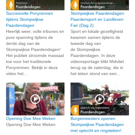
Succesvolle Ponyrennen
Stompwijkse Paardendagen:
tijdens Stompwijkse
Paardensport en Landleven
Paardendagen
Fair (Dag 2)
Heerlijk weer, volle tribunes en
Sport en lokale gezelligheid
pure spanning tijdens de
kwamen samen tijdens de
derde dag van de
tweede dag van
Stompwijkse Paardendagen!
de Stompwijkse
Het publiek stroomde massaal
Paardendagen. In deze
toe voor het traditionele
videoreportage blikt Midvliet
Ponyrennen. Bekijk in deze
terug op de zaterdag, die in
video het...
het teken stond van een...
Opening Doe Mee Weken
Burgemeesters openen
Opening Doe Mee Weken
Stompwijkse Paardendagen
met optocht en ringsteken!