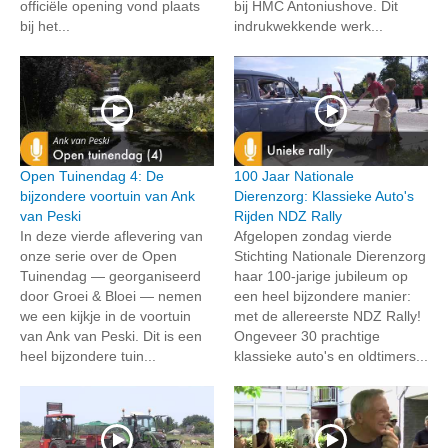
officiële opening vond plaats
bij HMC Antoniushove. Dit
bij het...
indrukwekkende werk...
Open Tuinendag 4: De
100 Jaar Nationale
bijzondere voortuin van Ank
Dierenzorg: Klassieke Auto's
van Peski
Rijden NDZ Rally
In deze vierde aflevering van
Afgelopen zondag vierde
onze serie over de Open
Stichting Nationale Dierenzorg
Tuinendag — georganiseerd
haar 100-jarige jubileum op
door Groei & Bloei — nemen
een heel bijzondere manier:
we een kijkje in de voortuin
met de allereerste NDZ Rally!
van Ank van Peski. Dit is een
Ongeveer 30 prachtige
heel bijzondere tuin...
klassieke auto's en oldtimers...