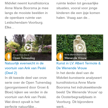
Midvliet neemt kunsthistorica
ruimte leiden tot gevaarlijke
Anne Marie Boorsma je mee
situaties, vooral voor jonge
langs de mooiste beelden in
kinderen die een ijsje komen
de openbare ruimte van
halen. Vraag aan de...
Leidschendam-Voorburg.
Elke...
Natuurlijk evenwicht in de
Kunst in LV: Albert Termote &
voortuin van Ank van Peski
De Wenende Vrouw
(Deel 2)
In het derde deel van de
In dit tweede deel van onze
Midvliet-kunstserie analyseert
serie over de Open Tuinendag
kunsthistorica Anne Marie
(georganiseerd door Groei &
Boorsma het indrukwekkende
Bloei) kijken we verder in de
beeld 'De Wenende Vrouw' op
voortuin van Ank van Peski.
de Oosterbegraafplaats in
Wat direct opvalt is het
Voorburg. Dit bijzondere
perfecte natuurlijke...
werk...