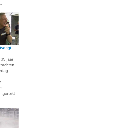
..
tvangt
35 jaar
krachten
erdag
n
e
itgereikt