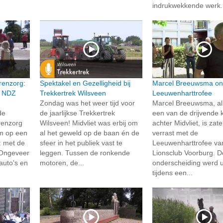
indrukwekkende werk.
renzorg:
Spektakel en Gezelligheid bij
Marcel Breeuwsma on
n NDZ
Trekkertrek Wilsveen
Leeuwenharttrofee
Zondag was het weer tijd voor
Marcel Breeuwsma, al 
de
de jaarlijkse Trekkertrek
een van de drijvende 
renzorg
Wilsveen! Midvliet was erbij om
achter Midvliet, is zat
um op een
al het geweld op de baan én de
verrast met de
: met de
sfeer in het publiek vast te
Leeuwenharttrofee va
 Ongeveer
leggen. Tussen de ronkende
Lionsclub Voorburg. D
auto's en
motoren, de...
onderscheiding werd u
tijdens een...