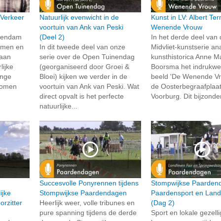
 Verkeer
Natuurlijk evenwicht in de
Kunst in LV: Albert Te
voortuin van Ank van Peski
Wenende Vrouw
chendam
(Deel 2)
In het derde deel van
samen en
In dit tweede deel van onze
Midvliet-kunstserie an
 aan
serie over de Open Tuinendag
kunsthistorica Anne M
lijke
(georganiseerd door Groei &
Boorsma het indrukw
onge
Bloei) kijken we verder in de
beeld 'De Wenende Vr
 komen
voortuin van Ank van Peski. Wat
de Oosterbegraafplaat
direct opvalt is het perfecte
Voorburg. Dit bijzonde
natuurlijke...
Succesvolle Ponyrennen tijdens
Stompwijkse Paarden
ijke
Stompwijkse Paardendagen
Paardensport en Land
rzitter
Heerlijk weer, volle tribunes en
(Dag 2)
pure spanning tijdens de derde
Sport en lokale gezell