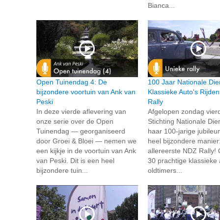
Bianca...
Open Tuinendag 4: De
100 Jaar Nationale Die
bijzondere voortuin van Ank van
Klassieke Auto's Rijde
Peski
Rally
In deze vierde aflevering van
Afgelopen zondag vier
onze serie over de Open
Stichting Nationale Die
Tuinendag — georganiseerd
haar 100-jarige jubile
door Groei & Bloei — nemen we
heel bijzondere manier
een kijkje in de voortuin van Ank
allereerste NDZ Rally!
van Peski. Dit is een heel
30 prachtige klassieke 
bijzondere tuin...
oldtimers...