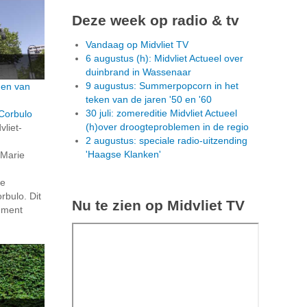
Deze week op radio & tv
Vandaag op Midvliet TV
6 augustus (h): Midvliet Actueel over
duinbrand in Wassenaar
9 augustus: Summerpopcorn in het
den van
teken van de jaren '50 en '60
30 juli: zomereditie Midvliet Actueel
Corbulo
(h)over droogteproblemen in de regio
vliet-
2 augustus: speciale radio-uitzending
'Haagse Klanken'
 Marie
de
bulo. Dit
Nu te zien op Midvliet TV
ument