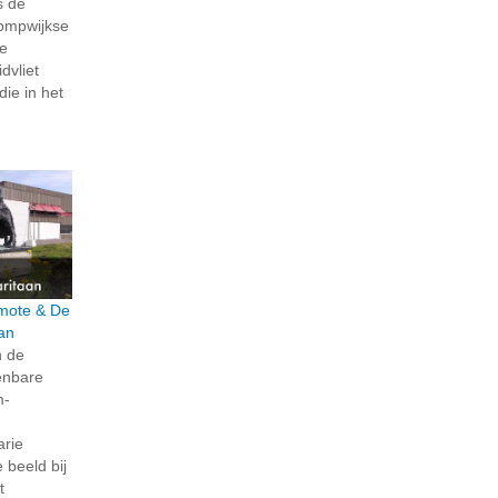
s de
ompwijkse
ze
dvliet
die in het
rmote & De
an
n de
penbare
m-
arie
beeld bij
t