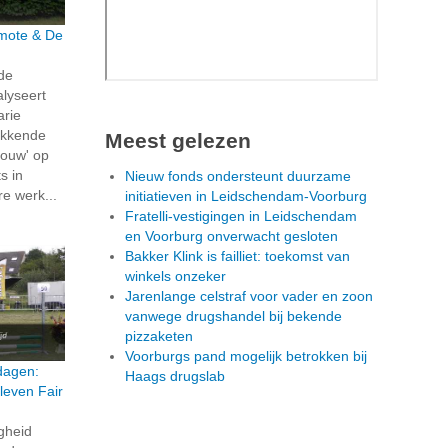
rmote & De
 de
alyseert
arie
ekkende
Meest gelezen
ouw' op
s in
Nieuw fonds ondersteunt duurzame
re werk...
initiatieven in Leidschendam-Voorburg
Fratelli-vestigingen in Leidschendam
en Voorburg onverwacht gesloten
Bakker Klink is failliet: toekomst van
winkels onzeker
Jarenlange celstraf voor vader en zoon
vanwege drugshandel bij bekende
pizzaketen
Voorburgs pand mogelijk betrokken bij
dagen:
Haags drugslab
leven Fair
igheid