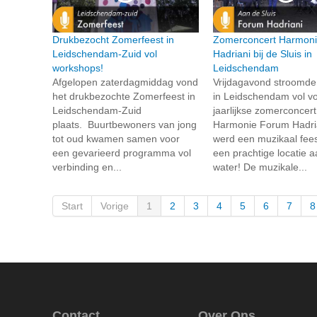
Drukbezocht Zomerfeest in
Zomerconcert Harmon
Leidschendam-Zuid vol
Hadriani bij de Sluis in
workshops!
Leidschendam
Afgelopen zaterdagmiddag vond
Vrijdagavond stroomde
het drukbezochte Zomerfeest in
in Leidschendam vol vo
Leidschendam-Zuid
jaarlijkse zomerconcer
plaats. Buurtbewoners van jong
Harmonie Forum Hadria
tot oud kwamen samen voor
werd een muzikaal fees
een gevarieerd programma vol
een prachtige locatie a
verbinding en...
water! De muzikale...
Start
Vorige
1
2
3
4
5
6
7
8
Contact
Over Ons