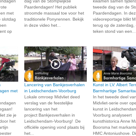
dendagen
dag van de Stompwijkse
kwamen samen tijden
rote
Paardendagen! Het publiek
tweede dag van de St
 en met
stroomde massaal toe voor het
Paardendagen. In de
e slotdag
traditionele Ponyrennen. Bekijk
videoreportage blikt Mi
 een
in deze video het...
terug op de zaterdag, 
ment op
teken stond van een...
n
Lancering van Bankjesverhalen
Kunst in LV: Albert Te
agen met
in Leidschendam-Voorburg
Barmhartige Samarita
Lokale omroep Midvliet deed
In het tweede deel va
dendagen
verslag van de feestelijke
Midvliet-serie over o
 gegaan!
lancering van het
kunst in Leidschenda
et zie je
project Bankjesverhalen in
Voorburg analyseert
 door het
Leidschendam-Voorburg! De
kunsthistorica Anne M
tijn
officiële opening vond plaats bij
Boorsma het markante 
eester
het...
HMC Antoniushove. Di