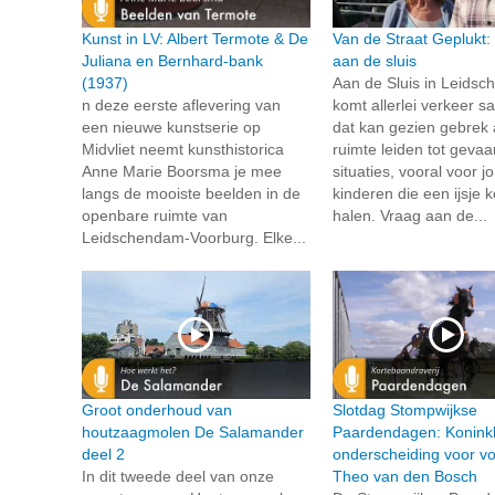
Kunst in LV: Albert Termote & De
Van de Straat Geplukt:
Juliana en Bernhard-bank
aan de sluis
(1937)
Aan de Sluis in Leids
n deze eerste aflevering van
komt allerlei verkeer 
een nieuwe kunstserie op
dat kan gezien gebrek
Midvliet neemt kunsthistorica
ruimte leiden tot gevaar
Anne Marie Boorsma je mee
situaties, vooral voor j
langs de mooiste beelden in de
kinderen die een ijsje
openbare ruimte van
halen. Vraag aan de...
Leidschendam-Voorburg. Elke...
Groot onderhoud van
Slotdag Stompwijkse
houtzaagmolen De Salamander
Paardendagen: Koninkl
deel 2
onderscheiding voor voo
In dit tweede deel van onze
Theo van den Bosch