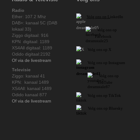
Radio
Ether: 107.2 Mhz
V
olg ons op L
inkedIn
DAB+: kanaal 5C (DAB
lokaal 33)
Volg ons op
Ziggo digitaal: 916
Facebook
KPN digitaal: 1189
XS4All digitaal: 1189
Volg ons op X
Odido digitaal:2192
Of via de livestream
Volg ons op Instagram
Televisie
Ziggo: kanaal 41
Volg
ons op
KPN: kanaal 1489
YouTube
XS4All: kanaal 1489
Odido kanaal 877
Volg ons op TikTok
Of via de livestream
Volg ons op Bluesky