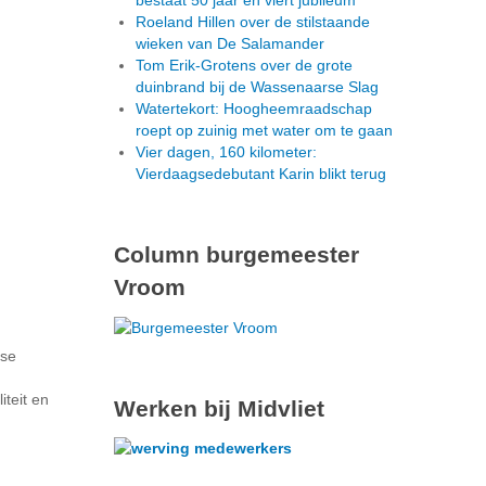
bestaat 50 jaar en viert jubileum
Roeland Hillen over de stilstaande
wieken van De Salamander
Tom Erik-Grotens over de grote
duinbrand bij de Wassenaarse Slag
Watertekort: Hoogheemraadschap
roept op zuinig met water om te gaan
Vier dagen, 160 kilometer:
Vierdaagsedebutant Karin blikt terug
Column burgemeester
Vroom
kse
teit en
Werken bij Midvliet