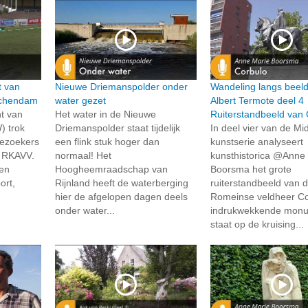
t van
Nieuwe Driemanspolder onder
Wandeling langs beel
schendam
water gezet
Albert Termote deel 4
t van
Het water in de Nieuwe
Ruiterstandbeeld van 
) trok
Driemanspolder staat tijdelijk
In deel vier van de Mid
bezoekers
een flink stuk hoger dan
kunstserie analyseert
g RKAVV.
normaal! Het
kunsthistorica @Anne
en
Hoogheemraadschap van
Boorsma het grote
ort,
Rijnland heeft de waterberging
ruiterstandbeeld van 
hier de afgelopen dagen deels
Romeinse veldheer Cor
onder water...
indrukwekkende mon
staat op de kruising...