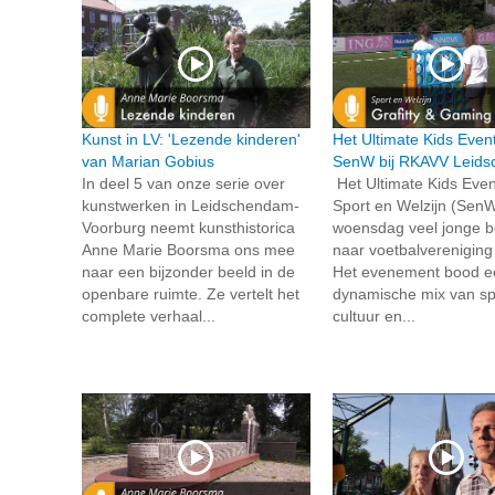
Kunst in LV: 'Lezende kinderen'
Het Ultimate Kids Even
van Marian Gobius
SenW bij RKAVV Leid
In deel 5 van onze serie over
Het Ultimate Kids Even
kunstwerken in Leidschendam-
Sport en Welzijn (SenW
Voorburg neemt kunsthistorica
woensdag veel jonge 
Anne Marie Boorsma ons mee
naar voetbalverenigin
naar een bijzonder beeld in de
Het evenement bood e
openbare ruimte. Ze vertelt het
dynamische mix van sp
complete verhaal...
cultuur en...