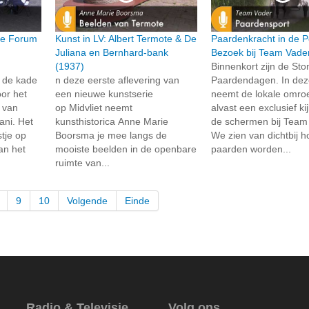
ie Forum
Kunst in LV: Albert Termote & De
Paardenkracht in de P
Juliana en Bernhard-bank
Bezoek bij Team Vade
(1937)
Binnenkort zijn de St
 de kade
n deze eerste aflevering van
Paardendagen. In dez
or het
een nieuwe kunstserie
neemt de lokale omroe
t van
op Midvliet neemt
alvast een exclusief ki
ni. Het
kunsthistorica Anne Marie
de schermen bij Team
tje op
Boorsma je mee langs de
We zien van dichtbij 
an het
mooiste beelden in de openbare
paarden worden...
ruimte van...
9
10
Volgende
Einde
Radio & Televisie
Volg ons