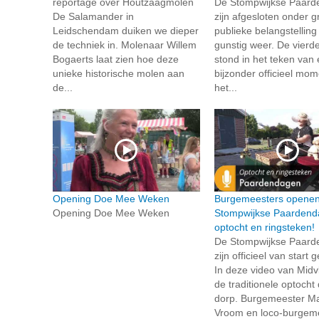
reportage over Houtzaagmolen
De Stompwijkse Paar
De Salamander in
zijn afgesloten onder g
Leidschendam duiken we dieper
publieke belangstelling
de techniek in. Molenaar Willem
gunstig weer. De vierd
Bogaerts laat zien hoe deze
stond in het teken van
unieke historische molen aan
bijzonder officieel mo
de...
het...
Opening Doe Mee Weken
Burgemeesters opene
Opening Doe Mee Weken
Stompwijkse Paardend
optocht en ringsteken!
De Stompwijkse Paar
zijn officieel van start
In deze video van Midvli
de traditionele optocht
dorp. Burgemeester Mar
Vroom en loco-burgem