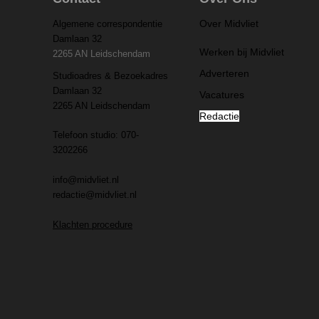
Over Midvliet
Algemene correspondentie
Damlaan 32
Werken bij Midvliet
2265 AN Leidschendam
Adverteren
Studioadres & Bezoekadres
Damlaan 32
Vacatures
2265 AN Leidschendam
Redactie
Telefoon studio: 070-
3202266
info@midvliet.nl
redactie@midvliet.nl
Klachten procedure