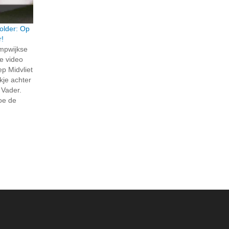
older: Op
r!
ompwijkse
e video
p Midvliet
jkje achter
 Vader.
hoe de