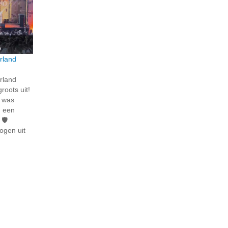
rland
rland
roots uit!
n was
n een
🛡️
ogen uit