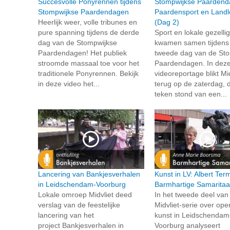
Succesvolle Ponyrennen tijdens
Stompwijkse Paardend
Stompwijkse Paardendagen
Paardensport en Landl
Heerlijk weer, volle tribunes en
(Dag 2)
pure spanning tijdens de derde
Sport en lokale gezelli
dag van de Stompwijkse
kwamen samen tijdens
Paardendagen! Het publiek
tweede dag van de St
stroomde massaal toe voor het
Paardendagen. In dez
traditionele Ponyrennen. Bekijk
videoreportage blikt Mid
in deze video het...
terug op de zaterdag, d
teken stond van een...
Lancering van Bankjesverhalen
Kunst in LV: Albert Te
in Leidschendam-Voorburg
Barmhartige Samarita
Lokale omroep Midvliet deed
In het tweede deel van
verslag van de feestelijke
Midvliet-serie over op
lancering van het
kunst in Leidschendam
project Bankjesverhalen in
Voorburg analyseert