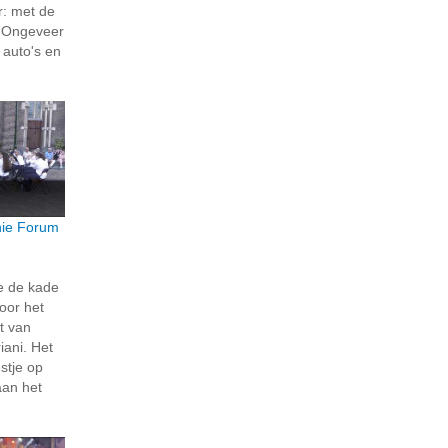
r: met de
! Ongeveer
 auto's en
ie Forum
e de kade
oor het
t van
ani. Het
stje op
aan het