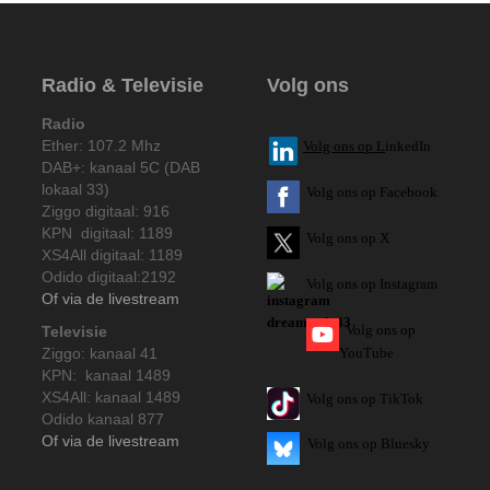
Radio & Televisie
Volg ons
Radio
Ether: 107.2 Mhz
V
olg ons op L
inkedIn
DAB+: kanaal 5C (DAB
lokaal 33)
Volg ons op Facebook
Ziggo digitaal: 916
KPN digitaal: 1189
Volg ons op X
XS4All digitaal: 1189
Odido digitaal:2192
Volg ons op Instagram
Of via de livestream
Volg
ons op
Televisie
Ziggo: kanaal 41
YouTube
KPN: kanaal 1489
XS4All: kanaal 1489
Volg ons op TikTok
Odido kanaal 877
Of via de livestream
Volg ons op Bluesky