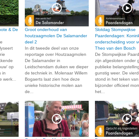
rmote & De
Groot onderhoud van
Slotdag Stompwijkse
houtzaagmolen De Salamander
Paardendagen: Konink
de
deel 2
onderscheiding voor vo
lyseert
In dit tweede deel van onze
Theo van den Bosch
rie
reportage over Houtzaagmolen
De Stompwijkse Paar
kkende
De Salamander in
zijn afgesloten onder 
ouw' op
Leidschendam duiken we dieper
publieke belangstellin
 in
de techniek in. Molenaar Willem
gunstig weer. De vierd
e werk...
Bogaerts laat zien hoe deze
stond in het teken va
unieke historische molen aan
bijzonder officieel mo
de...
het...