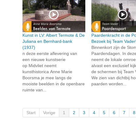
Kunst in LV: Albert Termote & De
Paardenkracht in de Po
Juliana en Bernhard-bank
Bezoek bij Team Vader
(1937)
Binnenkort zijn de Sto
n deze eerste aflevering van
Paardendagen. In deze
een nieuwe kunstserie
neemt de lokale omroep
op Midvliet neemt
alvast een exclusief kij
kunsthistorica Anne Marie
de schermen bij Team 
Boorsma je mee langs de
We zien van dichtbij h
mooiste beelden in de openbare
paarden worden...
ruimte van...
Start
Vorige
1
2
3
4
5
6
7
8