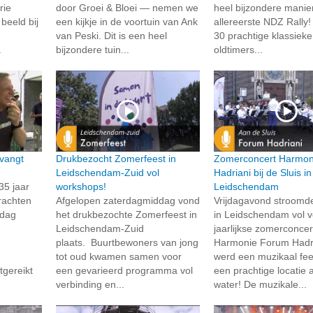
rie
door Groei & Bloei — nemen we
heel bijzondere manie
beeld bij
een kijkje in de voortuin van Ank
allereerste NDZ Rally
van Peski. Dit is een heel
30 prachtige klassieke
.
bijzondere tuin...
oldtimers...
vangt
Drukbezocht Zomerfeest in
Zomerconcert Harmon
Leidschendam-Zuid vol
Hadriani bij de Sluis in
35 jaar
workshops!
Leidschendam
rachten
Afgelopen zaterdagmiddag vond
Vrijdagavond stroomd
rdag
het drukbezochte Zomerfeest in
in Leidschendam vol v
Leidschendam-Zuid
jaarlijkse zomerconcer
plaats. Buurtbewoners van jong
Harmonie Forum Hadri
e
tot oud kwamen samen voor
werd een muzikaal fee
tgereikt
een gevarieerd programma vol
een prachtige locatie 
verbinding en...
water! De muzikale...