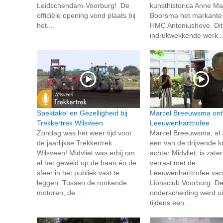
Leidschendam-Voorburg! De
kunsthistorica Anne Ma
officiële opening vond plaats bij
Boorsma het markante 
het...
HMC Antoniushove. Dit
indrukwekkende werk..
Spektakel en Gezelligheid bij
Marcel Breeuwsma ont
Trekkertrek Wilsveen
Leeuwenharttrofee
Zondag was het weer tijd voor
Marcel Breeuwsma, al 
de jaarlijkse Trekkertrek
een van de drijvende k
Wilsveen! Midvliet was erbij om
achter Midvliet, is zate
al het geweld op de baan én de
verrast met de
sfeer in het publiek vast te
Leeuwenharttrofee van
leggen. Tussen de ronkende
Lionsclub Voorburg. D
motoren, de...
onderscheiding werd ui
tijdens een...