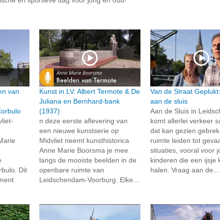
en van
Kunst in LV: Albert Termote & De
Van de Straat Geplukt
Juliana en Bernhard-bank
aan de sluis
Corbulo
(1937)
Aan de Sluis in Leid
liet-
n deze eerste aflevering van
komt allerlei verkeer
een nieuwe kunstserie op
dat kan gezien gebre
Marie
Midvliet neemt kunsthistorica
ruimte leiden tot gevaa
Anne Marie Boorsma je mee
situaties, vooral voor 
e
langs de mooiste beelden in de
kinderen die een ijsj
bulo. Dit
openbare ruimte van
halen. Vraag aan de...
ment
Leidschendam-Voorburg. Elke...