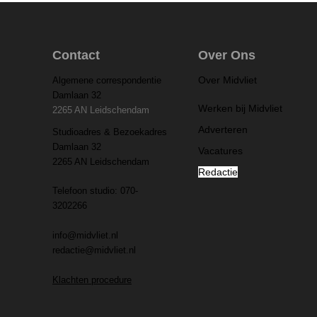
Contact
Over Ons
Over Midvliet
Algemene correspondentie
Damlaan 32
Werken bij Midvliet
2265 AN Leidschendam
Adverteren
Studioadres & Bezoekadres
Damlaan 32
Vacatures
2265 AN Leidschendam
Redactie
Telefoon studio: 070-
3202266
info@midvliet.nl
redactie@midvliet.nl
Klachten procedure