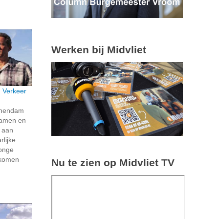
Werken bij Midvliet
: Verkeer
schendam
 samen en
k aan
rlijke
jonge
e komen
Nu te zien op Midvliet TV