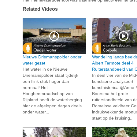
Related Videos
Nieuwe Driemanspolder onder
Wandeling langs beeld
water gezet
Albert Termote deel 4
Het water in de Nieuwe
Ruiterstandbeeld van 
Driemanspolder staat tijdelijk
In deel vier van de Midv
een flink stuk hoger dan
kunstserie analyseert
normaal! Het
kunsthistorica @Anne 
Hoogheemraadschap van
Boorsma het grote
Rijnland heeft de waterberging
ruiterstandbeeld van d
hier de afgelopen dagen deels
Romeinse veldheer Cor
onder water...
indrukwekkende monu
staat op de kruising...