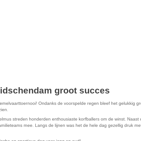
eidschendam groot succes
Hemelvaarttoernooi! Ondanks de voorspelde regen bleef het gelukkig g
zien.
mus streden honderden enthousiaste korfballers om de winst. Naast de
familieteams mee. Langs de lijnen was het de hele dag gezellig druk me
sche en sportieve dag voor jong en oud!