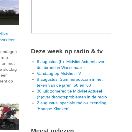
lijke
orzitter
Deze week op radio & tv
dendagen
grote
6 augustus (h): Midvliet Actueel over
g en met
duinbrand in Wassenaar
e slotdag
Vandaag op Midvliet TV
n een
9 augustus: Summerpopcorn in het
ment op
teken van de jaren '50 en '60
30 juli: zomereditie Midvliet Actueel
(h)over droogteproblemen in de regio
2 augustus: speciale radio-uitzending
'Haagse Klanken'
Meest gelezen