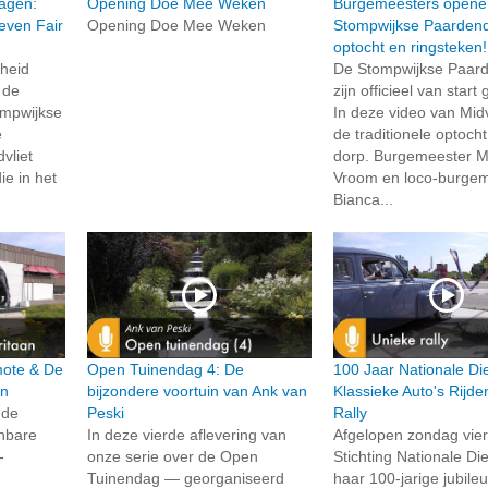
agen:
Opening Doe Mee Weken
Burgemeesters opene
even Fair
Opening Doe Mee Weken
Stompwijkse Paarden
optocht en ringsteken!
gheid
De Stompwijkse Paar
 de
zijn officieel van star
ompwijkse
In deze video van Midvl
e
de traditionele optoch
vliet
dorp. Burgemeester Ma
ie in het
Vroom en loco-burge
Bianca...
rmote & De
Open Tuinendag 4: De
100 Jaar Nationale Di
an
bijzondere voortuin van Ank van
Klassieke Auto's Rijd
 de
Peski
Rally
enbare
In deze vierde aflevering van
Afgelopen zondag vie
-
onze serie over de Open
Stichting Nationale Di
Tuinendag — georganiseerd
haar 100-jarige jubil