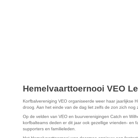
Hemelvaarttoernooi VEO L
Korfbalvereniging VEO organiseerde weer haar jaarlijkse 
droog. Aan het einde van de dag liet zelfs de zon zich nog 
Op de velden van VEO en buurverenigingen Catch en Wilhel
korfbalteams deden er dit jaar ook gezellige vrienden- en 
supporters en familieleden.
Het Hemelvaarttoernooi was daarmee opnieuw een fantasti