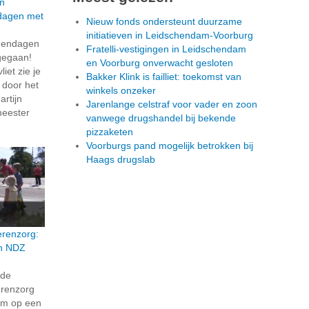
n
dagen met
Nieuw fonds ondersteunt duurzame
initiatieven in Leidschendam-Voorburg
dendagen
Fratelli-vestigingen in Leidschendam
t gegaan!
en Voorburg onverwacht gesloten
iet zie je
Bakker Klink is failliet: toekomst van
t door het
winkels onzeker
rtijn
Jarenlange celstraf voor vader en zoon
meester
vanwege drugshandel bij bekende
pizzaketen
Voorburgs pand mogelijk betrokken bij
Haags drugslab
erenzorg:
en NDZ
rde
erenzorg
eum op een