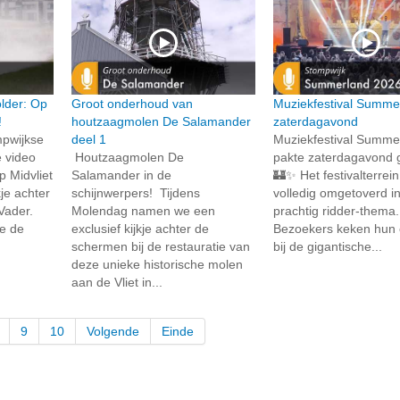
lder: Op
Groot onderhoud van
Muziekfestival Summe
!
houtzaagmolen De Salamander
zaterdagavond
mpwijkse
deel 1
Muziekfestival Summe
 video
Houtzaagmolen De
pakte zaterdagavond g
 Midvliet
Salamander in de
🏰✨ Het festivalterrei
kje achter
schijnwerpers! Tijdens
volledig omgetoverd i
Vader.
Molendag namen we een
prachtig ridder-thema. 
oe de
exclusief kijkje achter de
Bezoekers keken hun 
schermen bij de restauratie van
bij de gigantische...
deze unieke historische molen
aan de Vliet in...
9
10
Volgende
Einde