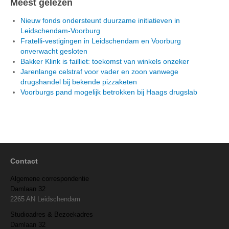
Meest gelezen
Nieuw fonds ondersteunt duurzame initiatieven in
Leidschendam-Voorburg
Fratelli-vestigingen in Leidschendam en Voorburg
onverwacht gesloten
Bakker Klink is failliet: toekomst van winkels onzeker
Jarenlange celstraf voor vader en zoon vanwege
drugshandel bij bekende pizzaketen
Voorburgs pand mogelijk betrokken bij Haags drugslab
Contact
Algemene correspondentie
Damlaan 32
2265 AN Leidschendam
Studioadres & Bezoekadres
Damlaan 32