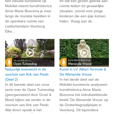
een nieuwe kunstserie op
en dat kan gezien gebrek aan
Midvliet neemt kunsthistorica
ruimte leiden tot gevaarlijke
Anne Marie Boorsma je mee
situaties, vooral voor jonge
langs de mooiste beelden in
kinderen die een ijsje komen
de openbare ruimte van
halen. Vraag aan de...
Leidschendam-Voorburg.
Elke...
Natuurlijk evenwicht in de
Kunst in LV: Albert Termote &
voortuin van Ank van Peski
De Wenende Vrouw
(Deel 2)
In het derde deel van de
In dit tweede deel van onze
Midvliet-kunstserie analyseert
serie over de Open Tuinendag
kunsthistorica Anne Marie
(georganiseerd door Groei &
Boorsma het indrukwekkende
Bloei) kijken we verder in de
beeld 'De Wenende Vrouw' op
voortuin van Ank van Peski.
de Oosterbegraafplaats in
Wat direct opvalt is het
Voorburg. Dit bijzondere