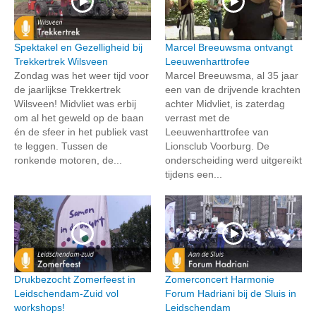
Spektakel en Gezelligheid bij
Marcel Breeuwsma ontvangt
Trekkertrek Wilsveen
Leeuwenharttrofee
Zondag was het weer tijd voor
Marcel Breeuwsma, al 35 jaar
de jaarlijkse Trekkertrek
een van de drijvende krachten
Wilsveen! Midvliet was erbij
achter Midvliet, is zaterdag
om al het geweld op de baan
verrast met de
én de sfeer in het publiek vast
Leeuwenharttrofee van
te leggen. Tussen de
Lionsclub Voorburg. De
ronkende motoren, de...
onderscheiding werd uitgereikt
tijdens een...
Drukbezocht Zomerfeest in
Zomerconcert Harmonie
Leidschendam-Zuid vol
Forum Hadriani bij de Sluis in
workshops!
Leidschendam