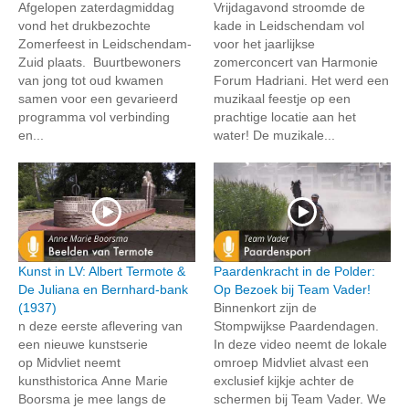
Afgelopen zaterdagmiddag
Vrijdagavond stroomde de
vond het drukbezochte
kade in Leidschendam vol
Zomerfeest in Leidschendam-
voor het jaarlijkse
Zuid plaats. Buurtbewoners
zomerconcert van Harmonie
van jong tot oud kwamen
Forum Hadriani. Het werd een
samen voor een gevarieerd
muzikaal feestje op een
programma vol verbinding
prachtige locatie aan het
en...
water! De muzikale...
Kunst in LV: Albert Termote &
Paardenkracht in de Polder:
De Juliana en Bernhard-bank
Op Bezoek bij Team Vader!
(1937)
Binnenkort zijn de
n deze eerste aflevering van
Stompwijkse Paardendagen.
een nieuwe kunstserie
In deze video neemt de lokale
op Midvliet neemt
omroep Midvliet alvast een
kunsthistorica Anne Marie
exclusief kijkje achter de
Boorsma je mee langs de
schermen bij Team Vader. We