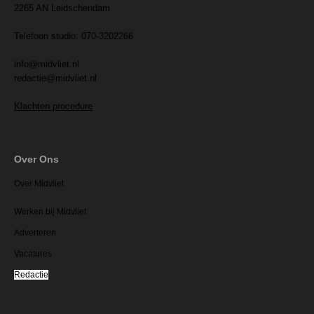
2265 AN Leidschendam
Telefoon studio: 070-3202266
info@midvliet.nl
redactie@midvliet.nl
Klachten procedure
Over Ons
Over Midvliet
Werken bij Midvliet
Adverteren
Vacatures
Redactie