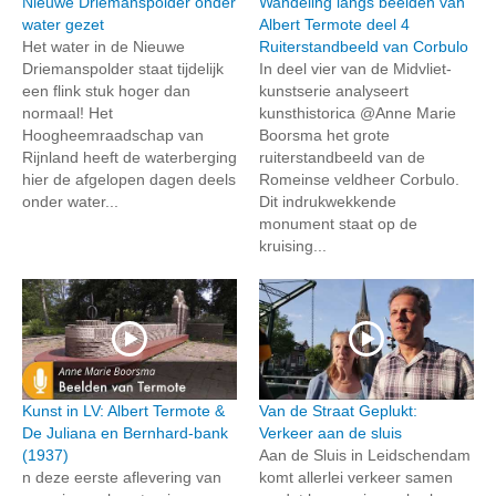
Nieuwe Driemanspolder onder
Wandeling langs beelden van
water gezet
Albert Termote deel 4
Het water in de Nieuwe
Ruiterstandbeeld van Corbulo
Driemanspolder staat tijdelijk
In deel vier van de Midvliet-
een flink stuk hoger dan
kunstserie analyseert
normaal! Het
kunsthistorica @Anne Marie
Hoogheemraadschap van
Boorsma het grote
Rijnland heeft de waterberging
ruiterstandbeeld van de
hier de afgelopen dagen deels
Romeinse veldheer Corbulo.
onder water...
Dit indrukwekkende
monument staat op de
kruising...
Kunst in LV: Albert Termote &
Van de Straat Geplukt:
De Juliana en Bernhard-bank
Verkeer aan de sluis
(1937)
Aan de Sluis in Leidschendam
n deze eerste aflevering van
komt allerlei verkeer samen