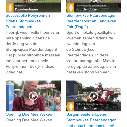
Succesvolle Ponyrennen
Stompwijkse Paardendagen:
tijdens Stompwijkse
Paardensport en Landleven
Paardendagen
Fair (Dag 2)
Heerlijk weer, volle tribunes en
Sport en lokale gezelligheid
pure spanning tijdens de
kwamen samen tijdens de
derde dag van de
tweede dag van
Stompwijkse Paardendagen!
de Stompwijkse
Het publiek stroomde massaal
Paardendagen. In deze
toe voor het traditionele
videoreportage blikt Midvliet
Ponyrennen. Bekijk in deze
terug op de zaterdag, die in
video het...
het teken stond van een...
Opening Doe Mee Weken
Burgemeesters openen
Opening Doe Mee Weken
Stompwijkse Paardendagen
met optocht en ringsteken!