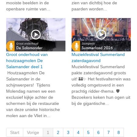
mooiste beelden in de
zien van dichtbij hoe de
openbare ruimte van...
paarden worden...
Groot onderhoud van
Muziekfestival Summerland
houtzaagmolen De
zaterdagavond
Salamander deel 1
Muziekfestival Summerland
Houtzaagmolen De
pakte zaterdagavond groots
Salamander in de
uit! 🏰✨ Het festivalterrein was
schijnwerpers! Tijdens
volledig omgetoverd in een
Molendag namen we een
prachtig ridder-thema. 🛡️
exclusief kijkje achter de
Bezoekers keken hun ogen uit
schermen bij de restauratie
bij de gigantische...
van deze unieke historische
molen aan de Vliet in...
Start
Vorige
1
2
3
4
5
6
7
8