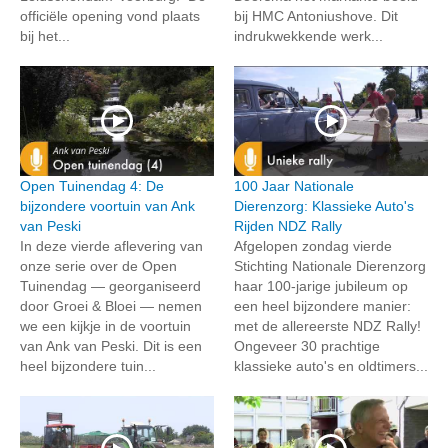
officiële opening vond plaats
bij HMC Antoniushove. Dit
bij het...
indrukwekkende werk...
Open Tuinendag 4: De
100 Jaar Nationale
bijzondere voortuin van Ank
Dierenzorg: Klassieke Auto's
van Peski
Rijden NDZ Rally
In deze vierde aflevering van
Afgelopen zondag vierde
onze serie over de Open
Stichting Nationale Dierenzorg
Tuinendag — georganiseerd
haar 100-jarige jubileum op
door Groei & Bloei — nemen
een heel bijzondere manier:
we een kijkje in de voortuin
met de allereerste NDZ Rally!
van Ank van Peski. Dit is een
Ongeveer 30 prachtige
heel bijzondere tuin...
klassieke auto's en oldtimers...