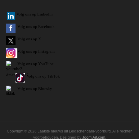
V
olg ons op L
inkedIn
Volg ons op Facebook
Volg ons op X
Volg ons op Instagram
Volg
ons op
YouTube
Volg ons op TikTok
Volg ons op Bluesky
Copyright © 2026 Laatste nieuws uit Leidschendam-Voorburg. Alle rechten
voorbehouden. Designed by
JoomlArt.com
.