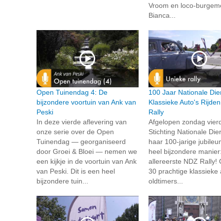
Vroom en loco-burgem
Bianca...
Open Tuinendag 4: De
100 Jaar Nationale Die
bijzondere voortuin van Ank van
Klassieke Auto's Rijde
Peski
Rally
In deze vierde aflevering van
Afgelopen zondag vier
onze serie over de Open
Stichting Nationale Die
Tuinendag — georganiseerd
haar 100-jarige jubile
door Groei & Bloei — nemen we
heel bijzondere manier
een kijkje in de voortuin van Ank
allereerste NDZ Rally!
van Peski. Dit is een heel
30 prachtige klassieke 
bijzondere tuin...
oldtimers...