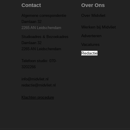
Contact
Over Ons
Over Midvliet
Algemene correspondentie
Damlaan 32
Werken bij Midvliet
2265 AN Leidschendam
Adverteren
Studioadres & Bezoekadres
Damlaan 32
Vacatures
2265 AN Leidschendam
Redactie
Telefoon studio: 070-
3202266
info@midvliet.nl
redactie@midvliet.nl
Klachten procedure