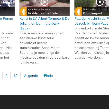
ie Forum
Kunst in LV: Albert Termote & De
Paardenkracht in de P
Juliana en Bernhard-bank
Bezoek bij Team Vade
(1937)
Binnenkort zijn de St
 de kade
n deze eerste aflevering van
Paardendagen. In dez
or het
een nieuwe kunstserie
neemt de lokale omroe
t van
op Midvliet neemt
alvast een exclusief ki
ni. Het
kunsthistorica Anne Marie
de schermen bij Team
tje op
Boorsma je mee langs de
We zien van dichtbij 
an het
mooiste beelden in de openbare
paarden worden...
ruimte van...
9
10
Volgende
Einde