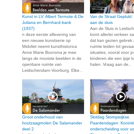
Kunst in LV: Albert Termote & De
Van de Straat Geplukt:
Juliana en Bernhard-bank
aan de sluis
(1937)
Aan de Sluis in Leids
n deze eerste aflevering van
komt allerlei verkeer 
een nieuwe kunstserie op
dat kan gezien gebrek
Midvliet neemt kunsthistorica
ruimte leiden tot gevaar
Anne Marie Boorsma je mee
situaties, vooral voor j
langs de mooiste beelden in de
kinderen die een ijsje
openbare ruimte van
halen. Vraag aan de...
Leidschendam-Voorburg. Elke...
Groot onderhoud van
Slotdag Stompwijkse
houtzaagmolen De Salamander
Paardendagen: Koninkl
deel 2
onderscheiding voor voo