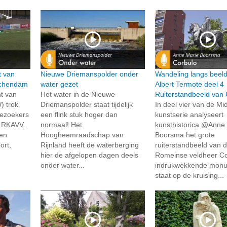
t van
Nieuwe Driemanspolder onder
Wandeling langs beel
schendam
water gezet
Albert Termote deel 4
t van
Het water in de Nieuwe
Ruiterstandbeeld van 
) trok
Driemanspolder staat tijdelijk
In deel vier van de Mid
bezoekers
een flink stuk hoger dan
kunstserie analyseert
g RKAVV.
normaal! Het
kunsthistorica @Anne
en
Hoogheemraadschap van
Boorsma het grote
ort,
Rijnland heeft de waterberging
ruiterstandbeeld van 
hier de afgelopen dagen deels
Romeinse veldheer Cor
onder water...
indrukwekkende mon
staat op de kruising...