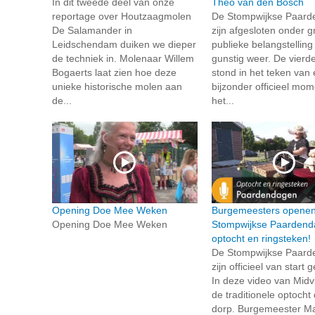
In dit tweede deel van onze
Theo van den Bosch
reportage over Houtzaagmolen
De Stompwijkse Paar
De Salamander in
zijn afgesloten onder g
Leidschendam duiken we dieper
publieke belangstelling
de techniek in. Molenaar Willem
gunstig weer. De vierd
Bogaerts laat zien hoe deze
stond in het teken van
unieke historische molen aan
bijzonder officieel mo
de...
het...
Opening Doe Mee Weken
Burgemeesters opene
Opening Doe Mee Weken
Stompwijkse Paardend
optocht en ringsteken!
De Stompwijkse Paar
zijn officieel van start
In deze video van Midvli
de traditionele optocht
dorp. Burgemeester Mar