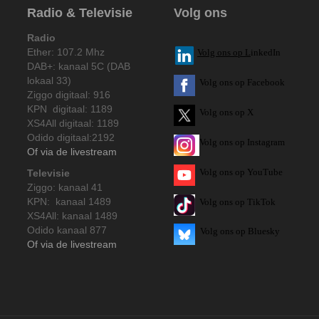
Radio & Televisie
Volg ons
Radio
Ether: 107.2 Mhz
V
olg ons op L
inkedIn
DAB+: kanaal 5C (DAB
lokaal 33)
Volg ons op Facebook
Ziggo digitaal: 916
KPN digitaal: 1189
Volg ons op X
XS4All digitaal: 1189
Odido digitaal:2192
Volg ons op Instagram
Of via de livestream
Volg
ons op
YouTube
Televisie
Ziggo: kanaal 41
KPN: kanaal 1489
Volg ons op TikTok
XS4All: kanaal 1489
Odido kanaal 877
Volg ons op Bluesky
Of via de livestream