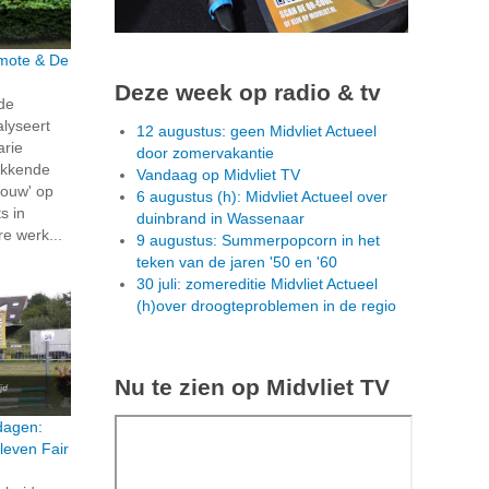
rmote & De
Deze week op radio & tv
 de
alyseert
12 augustus: geen Midvliet Actueel
arie
door zomervakantie
ekkende
Vandaag op Midvliet TV
ouw' op
6 augustus (h): Midvliet Actueel over
s in
duinbrand in Wassenaar
re werk...
9 augustus: Summerpopcorn in het
teken van de jaren '50 en '60
30 juli: zomereditie Midvliet Actueel
(h)over droogteproblemen in de regio
Nu te zien op Midvliet TV
dagen:
leven Fair