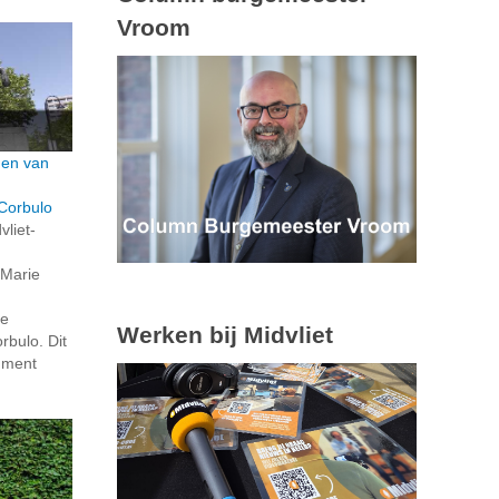
Vroom
den van
Corbulo
vliet-
 Marie
de
Werken bij Midvliet
bulo. Dit
ument