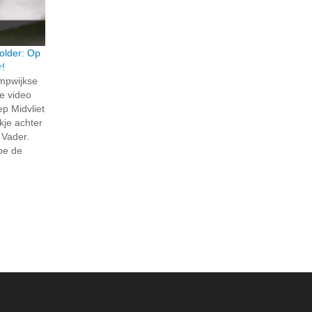
older: Op
r!
ompwijkse
e video
p Midvliet
jkje achter
 Vader.
hoe de