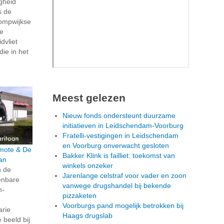
igheid
s de
ompwijkse
ze
dvliet
die in het
Meest gelezen
Nieuw fonds ondersteunt duurzame
initiatieven in Leidschendam-Voorburg
Fratelli-vestigingen in Leidschendam
en Voorburg onverwacht gesloten
rmote & De
Bakker Klink is failliet: toekomst van
an
winkels onzeker
n de
Jarenlange celstraf voor vader en zoon
penbare
vanwege drugshandel bij bekende
m-
pizzaketen
Voorburgs pand mogelijk betrokken bij
arie
Haags drugslab
beeld bij