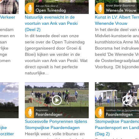
 Verkeer
Natuurlijk evenwicht in de
Kunst in LV: Albert Te
voortuin van Ank van Peski
Wenende Vrouw
chendam
(Deel 2)
In het derde deel van
samen en
In dit tweede deel van onze
Midvliet-kunstserie an
 aan
serie over de Open Tuinendag
kunsthistorica Anne M
lijke
(georganiseerd door Groei &
Boorsma het indrukw
onge
Bloei) kijken we verder in de
beeld 'De Wenende Vr
 komen
voortuin van Ank van Peski. Wat
de Oosterbegraafplaat
direct opvalt is het perfecte
Voorburg. Dit bijzonde
natuurlijke...
Succesvolle Ponyrennen tijdens
Stompwijkse Paarden
ijke
Stompwijkse Paardendagen
Paardensport en Land
rzitter
Heerlijk weer, volle tribunes en
(Dag 2)