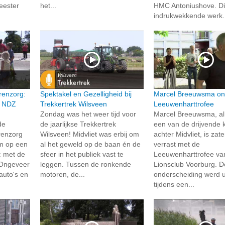
eester
het...
HMC Antoniushove. Di
indrukwekkende werk.
renzorg:
Spektakel en Gezelligheid bij
Marcel Breeuwsma on
n NDZ
Trekkertrek Wilsveen
Leeuwenharttrofee
Zondag was het weer tijd voor
Marcel Breeuwsma, al 
de
de jaarlijkse Trekkertrek
een van de drijvende 
renzorg
Wilsveen! Midvliet was erbij om
achter Midvliet, is zat
um op een
al het geweld op de baan én de
verrast met de
: met de
sfeer in het publiek vast te
Leeuwenharttrofee va
 Ongeveer
leggen. Tussen de ronkende
Lionsclub Voorburg. D
auto's en
motoren, de...
onderscheiding werd u
tijdens een...