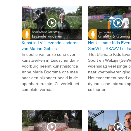
Kunst in LV: 'Lezende kinderen'
Het Ultimate Kids Even
van Marian Gobius
SenW bij RKAVV Leid
In deel 5 van onze serie over
Het Ultimate Kids Even
kunstwerken in Leidschendam-
Sport en Welzijn (SenW
Voorburg neemt kunsthistorica
woensdag veel jonge 
Anne Marie Boorsma ons mee
naar voetbalverenigin
naar een bijzonder beeld in de
Het evenement bood e
openbare ruimte. Ze vertelt het
dynamische mix van sp
complete verhaal...
cultuur en...