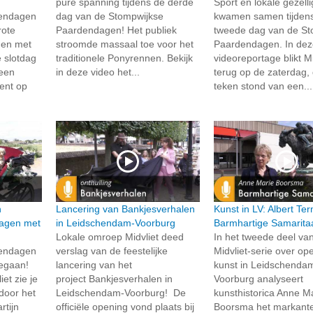
pure spanning tijdens de derde
Sport en lokale gezell
dendagen
dag van de Stompwijkse
kwamen samen tijden
rote
Paardendagen! Het publiek
tweede dag van de St
 en met
stroomde massaal toe voor het
Paardendagen. In de
e slotdag
traditionele Ponyrennen. Bekijk
videoreportage blikt Mi
 een
in deze video het...
terug op de zaterdag, 
ment op
teken stond van een...
n
Lancering van Bankjesverhalen
Kunst in LV: Albert Te
agen met
in Leidschendam-Voorburg
Barmhartige Samarita
Lokale omroep Midvliet deed
In het tweede deel va
dendagen
verslag van de feestelijke
Midvliet-serie over o
 gegaan!
lancering van het
kunst in Leidschenda
et zie je
project Bankjesverhalen in
Voorburg analyseert
 door het
Leidschendam-Voorburg! De
kunsthistorica Anne M
tijn
officiële opening vond plaats bij
Boorsma het markante 