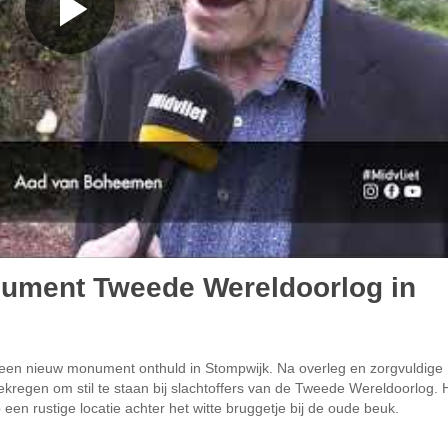
ument Tweede Wereldoorlog in
en nieuw monument onthuld in Stompwijk. Na overleg en zorgvuldige
kregen om stil te staan bij slachtoffers van de Tweede Wereldoorlog. 
een rustige locatie achter het witte bruggetje bij de oude beuk.