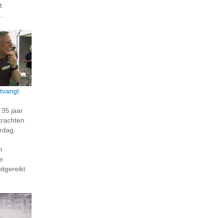
t
..
tvangt
35 jaar
krachten
erdag
n
e
itgereikt