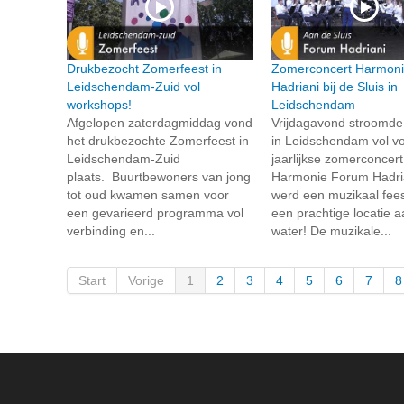
Drukbezocht Zomerfeest in
Zomerconcert Harmon
Leidschendam-Zuid vol
Hadriani bij de Sluis in
workshops!
Leidschendam
Afgelopen zaterdagmiddag vond
Vrijdagavond stroomde
het drukbezochte Zomerfeest in
in Leidschendam vol vo
Leidschendam-Zuid
jaarlijkse zomerconcer
plaats. Buurtbewoners van jong
Harmonie Forum Hadria
tot oud kwamen samen voor
werd een muzikaal fees
een gevarieerd programma vol
een prachtige locatie a
verbinding en...
water! De muzikale...
Start
Vorige
1
2
3
4
5
6
7
8