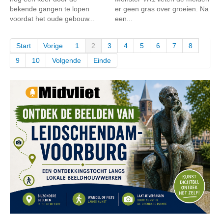
bekende gangen te lopen
er geen gras over groeien. Na
voordat het oude gebouw...
een...
Start
Vorige
1
2
3
4
5
6
7
8
9
10
Volgende
Einde