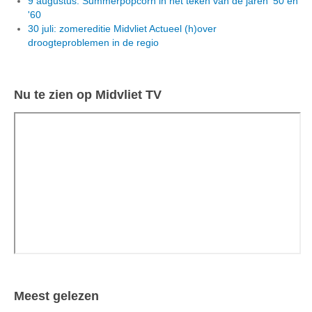
9 augustus: Summerpopcorn in het teken van de jaren '50 en
'60
30 juli: zomereditie Midvliet Actueel (h)over
droogteproblemen in de regio
Nu te zien op Midvliet TV
Meest gelezen