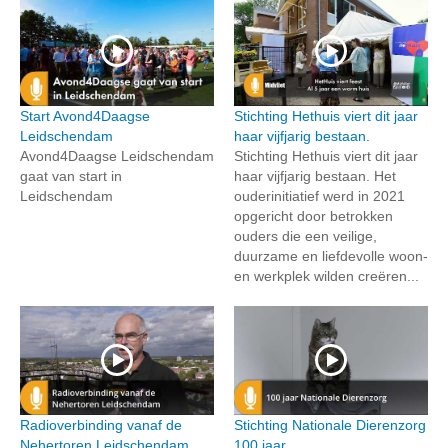
Start Avond4Daagse
Stichting Hethuis viert dit jaar
Leidschendam
haar vijfjarig bestaan.
Avond4Daagse Leidschendam
Stichting Hethuis viert dit jaar
gaat van start in
haar vijfjarig bestaan. Het
Leidschendam
ouderinitiatief werd in 2021
opgericht door betrokken
ouders die een veilige,
duurzame en liefdevolle woon-
en werkplek wilden creëren...
Radioverbinding vanaf de
Stichting Nationale Dierenzorg
Nehertoren Leidschendam
100 jaar