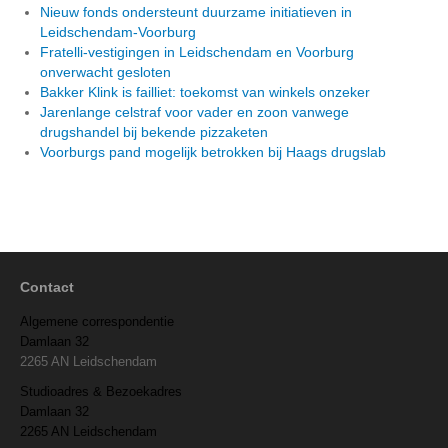
Nieuw fonds ondersteunt duurzame initiatieven in
Leidschendam-Voorburg
Fratelli-vestigingen in Leidschendam en Voorburg
onverwacht gesloten
Bakker Klink is failliet: toekomst van winkels onzeker
Jarenlange celstraf voor vader en zoon vanwege
drugshandel bij bekende pizzaketen
Voorburgs pand mogelijk betrokken bij Haags drugslab
Contact
Algemene correspondentie
Damlaan 32
2265 AN Leidschendam
Studioadres & Bezoekadres
Damlaan 32
2265 AN Leidschendam