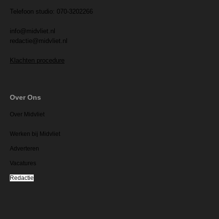
Telefoon studio: 070-3202266
info@midvliet.nl
redactie@midvliet.nl
Klachten procedure
Over Ons
Over Midvliet
Werken bij Midvliet
Adverteren
Vacatures
Redactie