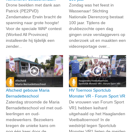
Drone beelden met dank aan
Zondag was het feest in
Patrick (PE2PVD)
Wassenaar! Stichting
Zendamateur Erwin bracht de
Nationale Dierenzorg bestaat
spanning naar grote hoogte!
100 jaar. Tijdens de
Voor de speciale WAP contest
drukbezochte open dag
(Worked All Provinces)
gingen onze verslaggevers op
installeerde hij tijdelijk een
onderzoek uit en maakten een
zender...
videoreportage over...
Afscheid gebouw Maria
HV Toernooi Sportclub
Bernadetteschool
Monster VR - Forum Sport VR
Zaterdag stroomde de Maria
De vrouwen van Forum Sport
Bernadetteschool vol met oud-
VR1 hebben keihard
leerlingen en oud-
uitgehaald op het Haaglanden
medewerkers. Bezoekers
Voetbaltoernooi! In de
kregen de unieke kans om
wedstrijd tegen Sportclub
nog één keer door de
Monster VR1 lieten de meiden