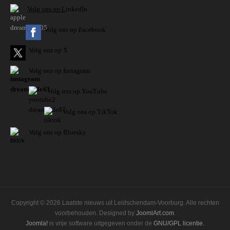
V
olg ons op L
inkedIn
Volg ons op Facebook
Volg ons op X
Volg ons op Instagram
Volg
ons op
YouTube
Volg ons op TikTok
Volg ons op Bluesky
Copyright © 2026 Laatste nieuws uit Leidschendam-Voorburg. Alle rechten
voorbehouden. Designed by
JoomlArt.com
.
Joomla!
is vrije software uitgegeven onder de
GNU/GPL licentie.