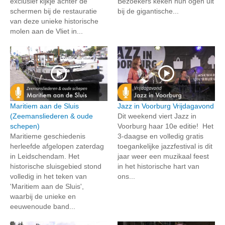
exclusief kijkje achter de
Bezoekers keken hun ogen uit
schermen bij de restauratie
bij de gigantische...
van deze unieke historische
molen aan de Vliet in...
Maritiem aan de Sluis
Jazz in Voorburg Vrijdagavond
(Zeemansliederen & oude
Dit weekend viert Jazz in
schepen)
Voorburg haar 10e editie! Het
Maritieme geschiedenis
3-daagse en volledig gratis
herleefde afgelopen zaterdag
toegankelijke jazzfestival is dit
in Leidschendam. Het
jaar weer een muzikaal feest
historische sluisgebied stond
in het historische hart van
volledig in het teken van
ons...
'Maritiem aan de Sluis',
waarbij de unieke en
eeuwenoude band...