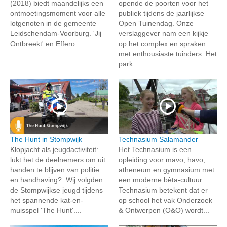
(2018) biedt maandelijks een
opende de poorten voor het
ontmoetingsmoment voor alle
publiek tijdens de jaarlijkse
lotgenoten in de gemeente
Open Tuinendag. Onze
Leidschendam-Voorburg. 'Jij
verslaggever nam een kijkje
Ontbreekt' en Effero...
op het complex en spraken
met enthousiaste tuinders. Het
park...
The Hunt in Stompwijk
Technasium Salamander
Klopjacht als jeugdactiviteit:
Het Technasium is een
lukt het de deelnemers om uit
opleiding voor mavo, havo,
handen te blijven van politie
atheneum en gymnasium met
en handhaving? Wij volgden
een moderne bèta-cultuur.
de Stompwijkse jeugd tijdens
Technasium betekent dat er
het spannende kat-en-
op school het vak Onderzoek
muisspel 'The Hunt'....
& Ontwerpen (O&O) wordt...