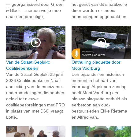
— georganiseerd door Groei
het genot van dit smaakvolle
& Bloei — nemen we je mee
diner werden er mooie
naar een prachtige,...
herinneringen opgehaald en...
Van de Straat Geplukt:
Onthulling plaquette door
Coalitieperikelen
Mooi Voorburg
Van de Straat Geplukt 23 juni
Een bijzonder en historisch
2026 Coalitieperikelen Naar
moment in het hart van
aanleiding van de moeizame
Voorburg! Afgelopen zondag
onderhandelingen die hebben
heeft Mooi Voorburg een
geleid tot nieuwe
nieuwe plaquette onthuld als
coalitiebesprekingen met PRO
eerbetoon aan oud-
in plaats van met D66, vraagt
bestuursleden Ekke Rietema
Lotte...
en Alfred van...