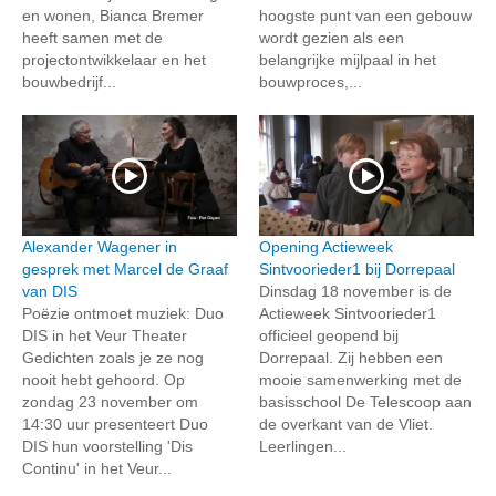
en wonen, Bianca Bremer
hoogste punt van een gebouw
heeft samen met de
wordt gezien als een
projectontwikkelaar en het
belangrijke mijlpaal in het
bouwbedrijf...
bouwproces,...
Alexander Wagener in
Opening Actieweek
gesprek met Marcel de Graaf
Sintvoorieder1 bij Dorrepaal
van DIS
Dinsdag 18 november is de
Poëzie ontmoet muziek: Duo
Actieweek Sintvoorieder1
DIS in het Veur Theater
officieel geopend bij
Gedichten zoals je ze nog
Dorrepaal. Zij hebben een
nooit hebt gehoord. Op
mooie samenwerking met de
zondag 23 november om
basisschool De Telescoop aan
14:30 uur presenteert Duo
de overkant van de Vliet.
DIS hun voorstelling 'Dis
Leerlingen...
Continu' in het Veur...