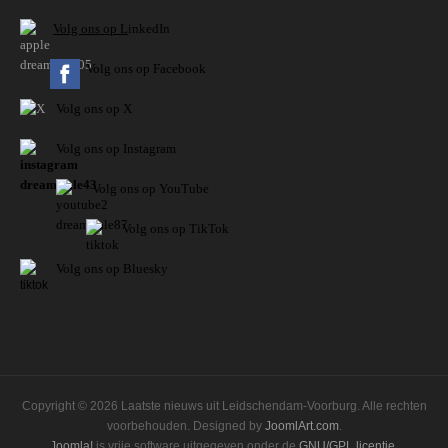
V
olg ons op L
inkedIn
Volg ons op Facebook
Volg ons op X
Volg ons op Instagram
Volg
ons op
YouTube
Volg ons op TikTok
Volg ons op Bluesky
Copyright © 2026 Laatste nieuws uit Leidschendam-Voorburg. Alle rechten
voorbehouden. Designed by
JoomlArt.com
.
Joomla!
is vrije software uitgegeven onder de
GNU/GPL licentie.