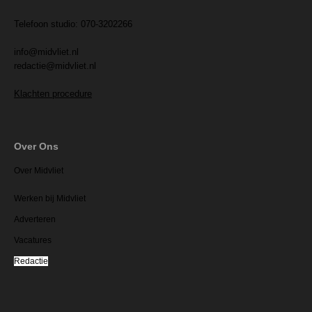
Telefoon studio: 070-3202266
info@midvliet.nl
redactie@midvliet.nl
Klachten procedure
Over Ons
Over Midvliet
Werken bij Midvliet
Adverteren
Vacatures
Redactie