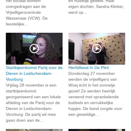
het sociaal domein
en huiselijk geweld. Haar
overgedragen aan de
eigen dochter, Sandra Klinker,
Vrijwilligerscentrale
werd op...
Wassenaar (VCW). De
feestelijke...
Startbijeenkomst Partij voor de
Herfstfeest In De Plint
Dieren in Leidschendam-
Donderdag 27 november
Voorburg
werden de vrijwilligers van
Vrijdag 28 november is een
Woej écht in het zonnetje
startbijeenkomst
gezet! Ze werden heerlijk
georganiseerd van een lokale
verwend met sprankelende
afdeling van de Partij voor de
bubbels en verrukkelijke
Dieren in Leidschendam-
hapjes. De band zorgde voor
Voorburg. De partij wil mee
een geweldige...
gaan doen aan de...