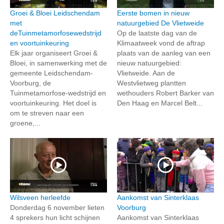
Groei & Bloei Leidschendam
Eerste bomen in nieuw
met
natuurgebied De Vlietweide
deTuinmetamorfosewedstrijd
Op de laatste dag van de
en voortuinkeuring
Klimaatweek vond de aftrap
Elk jaar organiseert Groei &
plaats van de aanleg van een
Bloei, in samenwerking met de
nieuw natuurgebied:
gemeente Leidschendam-
Vlietweide. Aan de
Voorburg, de
Westvlietweg plantten
Tuinmetamorfose-wedstrijd en
wethouders Robert Barker van
voortuinkeuring. Het doel is
Den Haag en Marcel Belt...
om te streven naar een
groene,...
Wilsveen herleefde
Aankomst van Sinterklaas
Donderdag 6 november lieten
Voorburg
4 sprekers hun licht schijnen
Aankomst van Sinterklaas