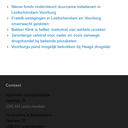
Nieuw fonds ondersteunt duurzame initiatieven in
Leidschendam-Voorburg
Fratelli-vestigingen in Leidschendam en Voorburg
onverwacht gesloten
Bakker Klink is failliet: toekomst van winkels onzeker
Jarenlange celstraf voor vader en zoon vanwege
drugshandel bij bekende pizzaketen
Voorburgs pand mogelijk betrokken bij Haags drugslab
Contact
Algemene correspondentie
Damlaan 32
2265 AN Leidschendam
Studioadres & Bezoekadres
Damlaan 32
2265 AN Leidschendam