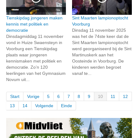
Tienskipdag jongeren maken
Sint Maarten lampionoptocht
kennis met politiek en
Voorburg
democratie
Dinsdag 11 november 2025
Dinsdagmiddag 11 november
was het de 74ste keer dat de
vond in Huize Swaensteyn in
Sint Maarten lampionoptocht
Voorburg een Tienskipdag
werd georganiseerd bij de Sint
plaats waar jongeren
Martinuskerk aan het
kennismaken met politiek en
Oosteinde in Voorburg. De
democratie. Zo’n 120
kinderen werden begroet
leerlingen van het Gymnasium
vanaf te...
Novum uit...
Start
Vorige
5
6
7
8
9
10
11
12
13
14
Volgende
Einde