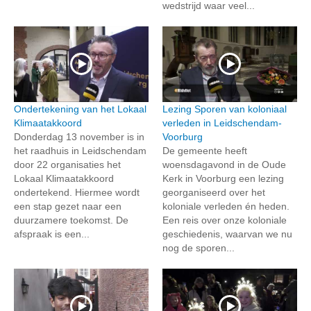
wedstrijd waar veel...
Ondertekening van het Lokaal
Lezing Sporen van koloniaal
Klimaatakkoord
verleden in Leidschendam-
Donderdag 13 november is in
Voorburg
het raadhuis in Leidschendam
De gemeente heeft
door 22 organisaties het
woensdagavond in de Oude
Lokaal Klimaatakkoord
Kerk in Voorburg een lezing
ondertekend. Hiermee wordt
georganiseerd over het
een stap gezet naar een
koloniale verleden én heden.
duurzamere toekomst. De
Een reis over onze koloniale
afspraak is een...
geschiedenis, waarvan we nu
nog de sporen...