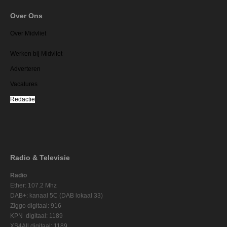
Over Ons
Over Midvliet
Werken bij Midvliet
Adverteren
Vacatures
Redactie
Radio & Televisie
Radio
Ether: 107.2 Mhz
DAB+: kanaal 5C (DAB lokaal 33)
Ziggo digitaal: 916
KPN digitaal: 1189
XS4All digitaal: 1189