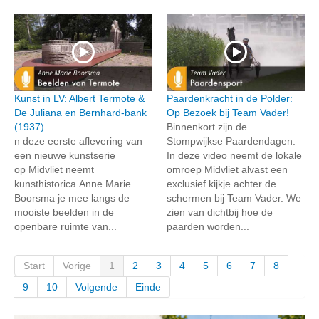
Kunst in LV: Albert Termote &
Paardenkracht in de Polder:
De Juliana en Bernhard-bank
Op Bezoek bij Team Vader!
(1937)
Binnenkort zijn de
n deze eerste aflevering van
Stompwijkse Paardendagen.
een nieuwe kunstserie
In deze video neemt de lokale
op Midvliet neemt
omroep Midvliet alvast een
kunsthistorica Anne Marie
exclusief kijkje achter de
Boorsma je mee langs de
schermen bij Team Vader. We
mooiste beelden in de
zien van dichtbij hoe de
openbare ruimte van...
paarden worden...
Start
Vorige
1
2
3
4
5
6
7
8
9
10
Volgende
Einde