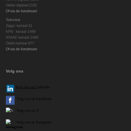
Odido digitaal:2192
Of via de livestream
Televisie
Ziggo: kanaal 41
KPN: kanaal 1489
XS4All: kanaal 1489
Odido kanaal 877
Of via de livestream
Volg ons
V
olg ons op L
inkedIn
Volg ons op Facebook
Volg ons op X
Volg ons op Instagram