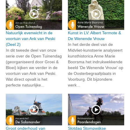
Natuurlijk evenwicht in de
Kunst in LV: Albert Termote &
voortuin van Ank van Peski
De Wenende Vrouw
(Deel 2)
In het derde deel van de
In dit tweede deel van onze
Midvliet-kunstserie analyseert
serie over de Open Tuinendag
kunsthistorica Anne Marie
(georganiseerd door Groei &
Boorsma het indrukwekkende
Bloei) kijken we verder in de
beeld 'De Wenende Vrouw' op
voortuin van Ank van Peski.
de Oosterbegraafplaats in
Wat direct opvalt is het
Voorburg. Dit bijzondere
perfecte natuurlijke...
werk...
Groot onderhoud van
Slotdag Stompwijkse