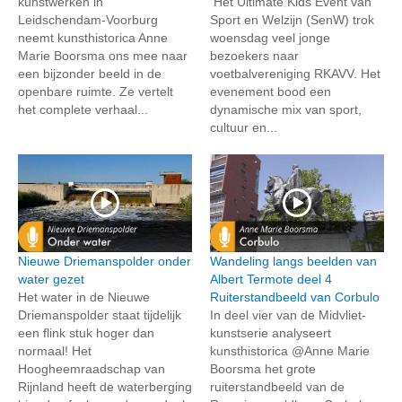
kunstwerken in
Het Ultimate Kids Event van
Leidschendam-Voorburg
Sport en Welzijn (SenW) trok
neemt kunsthistorica Anne
woensdag veel jonge
Marie Boorsma ons mee naar
bezoekers naar
een bijzonder beeld in de
voetbalvereniging RKAVV. Het
openbare ruimte. Ze vertelt
evenement bood een
het complete verhaal...
dynamische mix van sport,
cultuur en...
Nieuwe Driemanspolder onder
Wandeling langs beelden van
water gezet
Albert Termote deel 4
Het water in de Nieuwe
Ruiterstandbeeld van Corbulo
Driemanspolder staat tijdelijk
In deel vier van de Midvliet-
een flink stuk hoger dan
kunstserie analyseert
normaal! Het
kunsthistorica @Anne Marie
Hoogheemraadschap van
Boorsma het grote
Rijnland heeft de waterberging
ruiterstandbeeld van de