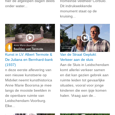
hier de afgelopen dagen deels
Romeinse veldheer Corbulo.
onder water...
Dit indrukwekkende
monument staat op de
kruising...
Kunst in LV: Albert Termote &
Van de Straat Geplukt:
De Juliana en Bernhard-bank
Verkeer aan de sluis
(1937)
Aan de Sluis in Leidschendam
n deze eerste aflevering van
komt allerlei verkeer samen
een nieuwe kunstserie op
en dat kan gezien gebrek aan
Midvliet neemt kunsthistorica
ruimte leiden tot gevaarlijke
Anne Marie Boorsma je mee
situaties, vooral voor jonge
langs de mooiste beelden in
kinderen die een ijsje komen
de openbare ruimte van
halen. Vraag aan de...
Leidschendam-Voorburg.
Elke...