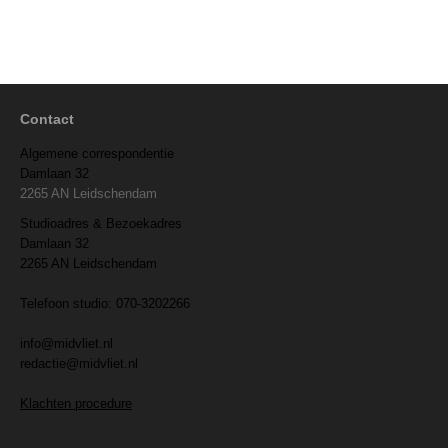
Contact
Algemene correspondentie
Damlaan 32
2265 AN Leidschendam
Studioadres & Bezoekadres
Damlaan 32
2265 AN Leidschendam
Telefoon studio: 070-3202266
info@midvliet.nl
redactie@midvliet.nl
Klachten procedure