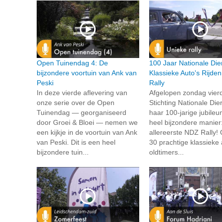
Open Tuinendag 4: De
100 Jaar Nationale Die
bijzondere voortuin van Ank van
Klassieke Auto's Rijde
Peski
Rally
In deze vierde aflevering van
Afgelopen zondag vier
onze serie over de Open
Stichting Nationale Die
Tuinendag — georganiseerd
haar 100-jarige jubile
door Groei & Bloei — nemen we
heel bijzondere manier
een kijkje in de voortuin van Ank
allereerste NDZ Rally!
van Peski. Dit is een heel
30 prachtige klassieke 
bijzondere tuin...
oldtimers...