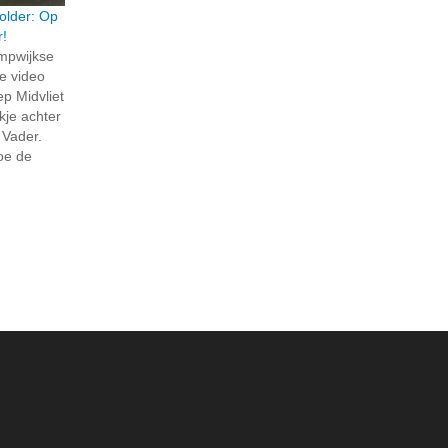
older: Op
r!
ompwijkse
e video
p Midvliet
jkje achter
 Vader.
hoe de