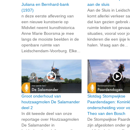
Juliana en Bernhard-bank
aan de sluis
(1937)
Aan de Sluis in Leids
n deze eerste aflevering van
komt allerlei verkeer 
een nieuwe kunstserie op
dat kan gezien gebrek
Midvliet neemt kunsthistorica
ruimte leiden tot gevaar
Anne Marie Boorsma je mee
situaties, vooral voor j
langs de mooiste beelden in de
kinderen die een ijsje
openbare ruimte van
halen. Vraag aan de...
Leidschendam-Voorburg. Elke...
Groot onderhoud van
Slotdag Stompwijkse
houtzaagmolen De Salamander
Paardendagen: Koninkl
deel 2
onderscheiding voor voo
In dit tweede deel van onze
Theo van den Bosch
reportage over Houtzaagmolen
De Stompwijkse Paar
De Salamander in
zijn afgesloten onder g