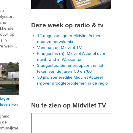
 de
alyseert
arie
Deze week op radio & tv
ekkende
ouw' op
12 augustus: geen Midvliet Actueel
s in
door zomervakantie
re werk...
Vandaag op Midvliet TV
6 augustus (h): Midvliet Actueel over
duinbrand in Wassenaar
9 augustus: Summerpopcorn in het
teken van de jaren '50 en '60
30 juli: zomereditie Midvliet Actueel
(h)over droogteproblemen in de regio
dagen:
Nu te zien op Midvliet TV
leven Fair
igheid
s de
ompwijkse