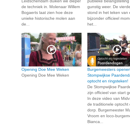
Leidschendam duiken we dieper
publieke belangstelling
de techniek in. Molenaar Willem
gunstig weer. De vierd
Bogaerts laat zien hoe deze
stond in het teken van
unieke historische molen aan
bijzonder officieel mo
de...
het...
Opening Doe Mee Weken
Burgemeesters opene
Opening Doe Mee Weken
Stompwijkse Paardend
optocht en ringsteken!
De Stompwijkse Paar
zijn officieel van start
In deze video van Midvli
de traditionele optocht
dorp. Burgemeester Mar
Vroom en loco-burgem
Bianca...