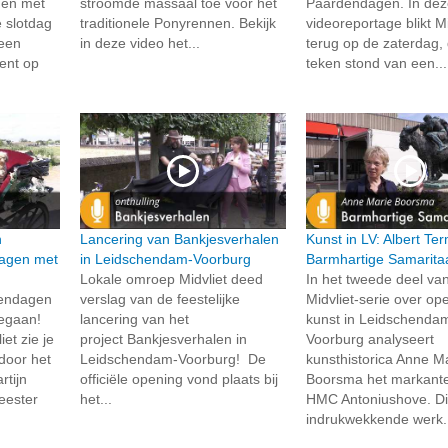
 en met
stroomde massaal toe voor het
Paardendagen. In de
e slotdag
traditionele Ponyrennen. Bekijk
videoreportage blikt Mi
 een
in deze video het...
terug op de zaterdag, 
ment op
teken stond van een...
n
Lancering van Bankjesverhalen
Kunst in LV: Albert Te
agen met
in Leidschendam-Voorburg
Barmhartige Samarita
Lokale omroep Midvliet deed
In het tweede deel va
dendagen
verslag van de feestelijke
Midvliet-serie over o
 gegaan!
lancering van het
kunst in Leidschenda
et zie je
project Bankjesverhalen in
Voorburg analyseert
 door het
Leidschendam-Voorburg! De
kunsthistorica Anne M
tijn
officiële opening vond plaats bij
Boorsma het markante 
eester
het...
HMC Antoniushove. Di
indrukwekkende werk.