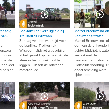
renzorg:
Spektakel en Gezelligheid bij
Marcel Breeuwsma on
n NDZ
Trekkertrek Wilsveen
Leeuwenharttrofee
Zondag was het weer tijd voor
Marcel Breeuwsma, al 
de
de jaarlijkse Trekkertrek
een van de drijvende 
renzorg
Wilsveen! Midvliet was erbij om
achter Midvliet, is zat
um op een
al het geweld op de baan én de
verrast met de
: met de
sfeer in het publiek vast te
Leeuwenharttrofee va
 Ongeveer
leggen. Tussen de ronkende
Lionsclub Voorburg. D
auto's en
motoren, de...
onderscheiding werd u
tijdens een...