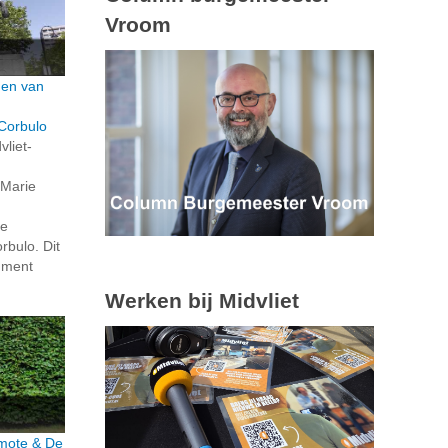
Vroom
den van
Corbulo
vliet-
 Marie
de
bulo. Dit
ument
Werken bij Midvliet
rmote & De