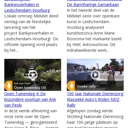
Bankjesverhalen in
De Barmhartige Samaritaan
Leidschendam-Voorburg
In het tweede deel van de
Lokale omroep Midvliet deed
Midvliet-serie over openbare
verslag van de feestelijke
kunst in Leidschendam-
lancering van het
Voorburg analyseert
project Bankjesverhalen in
kunsthistorica Anne Marie
Leidschendam-Voorburg! De
Boorsma het markante beeld
officiële opening vond plaats
bij HMC Antoniushove. Dit
bij het...
indrukwekkende werk...
Open Tuinendag 4: De
100 Jaar Nationale Dierenzorg:
bijzondere voortuin van Ank
Klassieke Auto's Rijden NDZ
van Peski
Rally
In deze vierde aflevering van
Afgelopen zondag vierde
onze serie over de Open
Stichting Nationale Dierenzorg
Tuinendag — georganiseerd
haar 100-jarige jubileum op
door Groei & Bloei — nemen
een heel bijzondere manier: