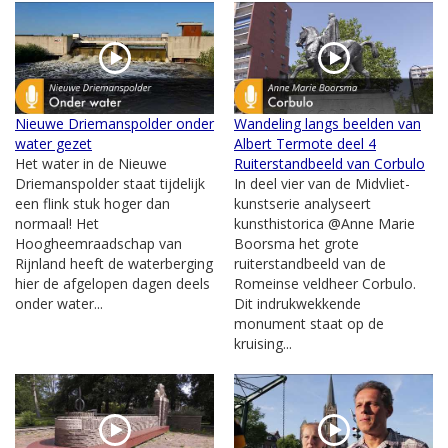
Nieuwe Driemanspolder onder
Wandeling langs beelden van
water gezet
Albert Termote deel 4
Het water in de Nieuwe
Ruiterstandbeeld van Corbulo
Driemanspolder staat tijdelijk
In deel vier van de Midvliet-
een flink stuk hoger dan
kunstserie analyseert
normaal! Het
kunsthistorica @Anne Marie
Hoogheemraadschap van
Boorsma het grote
Rijnland heeft de waterberging
ruiterstandbeeld van de
hier de afgelopen dagen deels
Romeinse veldheer Corbulo.
onder water...
Dit indrukwekkende
monument staat op de
kruising...