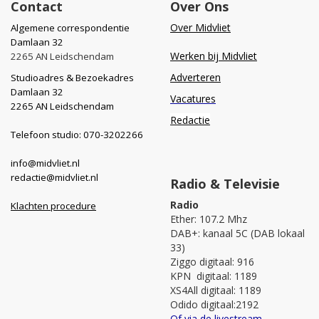
Contact
Over Ons
Over Midvliet
Algemene correspondentie
Damlaan 32
Werken bij Midvliet
2265 AN Leidschendam
Adverteren
Studioadres & Bezoekadres
Damlaan 32
Vacatures
2265 AN Leidschendam
Redactie
Telefoon studio: 070-3202266
info@midvliet.nl
redactie@midvliet.nl
Radio & Televisie
Radio
Klachten procedure
Ether: 107.2 Mhz
DAB+: kanaal 5C (DAB lokaal
33)
Ziggo digitaal: 916
KPN digitaal: 1189
XS4All digitaal: 1189
Odido digitaal:2192
Of via de livestream