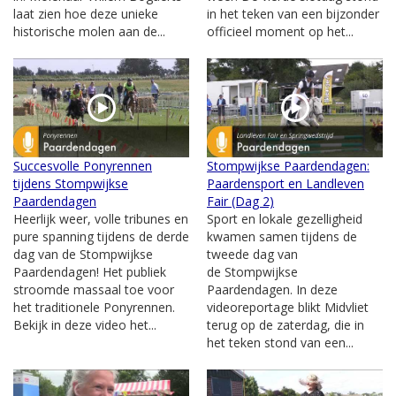
laat zien hoe deze unieke
in het teken van een bijzonder
historische molen aan de...
officieel moment op het...
Succesvolle Ponyrennen
Stompwijkse Paardendagen:
tijdens Stompwijkse
Paardensport en Landleven
Paardendagen
Fair (Dag 2)
Heerlijk weer, volle tribunes en
Sport en lokale gezelligheid
pure spanning tijdens de derde
kwamen samen tijdens de
dag van de Stompwijkse
tweede dag van
Paardendagen! Het publiek
de Stompwijkse
stroomde massaal toe voor
Paardendagen. In deze
het traditionele Ponyrennen.
videoreportage blikt Midvliet
Bekijk in deze video het...
terug op de zaterdag, die in
het teken stond van een...