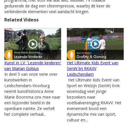
programma, met voor elk wat wils. Midvliet TV maakte
gedurende de dag een sfeerimpressie, waarbij dit keer de
verbindende elementen veel aandacht kregen.
Related Videos
Kunst in LV: 'Lezende kinderen'
Het Ultimate Kids Event van
van Marian Gobius
SenW bij RKAVV
In deel 5 van onze serie over
Leidschendam
kunstwerken in
Het Ultimate Kids Event van
Leidschendam-Voorburg
Sport en Welzijn (SenW) trok
neemt kunsthistorica Anne
woensdag veel jonge
Marie Boorsma ons mee naar
bezoekers naar
een bijzonder beeld in de
voetbalvereniging RKAVV. Het
openbare ruimte. Ze vertelt
evenement bood een
het complete verhaal...
dynamische mix van sport,
cultuur en...