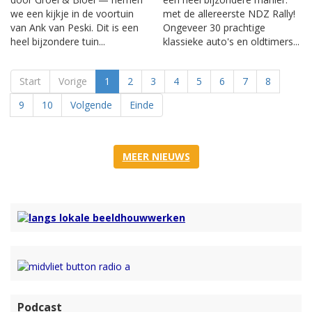
we een kijkje in de voortuin
met de allereerste NDZ Rally!
van Ank van Peski. Dit is een
Ongeveer 30 prachtige
heel bijzondere tuin...
klassieke auto's en oldtimers...
Start
Vorige
1
2
3
4
5
6
7
8
9
10
Volgende
Einde
MEER NIEUWS
Podcast