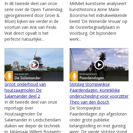
In dit tweede deel van onze
Midvliet-kunstserie analyseert
serie over de Open Tuinendag
kunsthistorica Anne Marie
(georganiseerd door Groei &
Boorsma het indrukwekkende
Bloei) kijken we verder in de
beeld 'De Wenende Vrouw' op
voortuin van Ank van Peski.
de Oosterbegraafplaats in
Wat direct opvalt is het
Voorburg. Dit bijzondere
perfecte natuurlijke...
werk...
Groot onderhoud van
Slotdag Stompwijkse
houtzaagmolen De
Paardendagen: Koninklijke
Salamander deel 2
onderscheiding voor voorzitter
In dit tweede deel van onze
Theo van den Bosch
reportage over
De Stompwijkse
Houtzaagmolen De
Paardendagen zijn afgesloten
Salamander in Leidschendam
onder grote publieke
duiken we dieper de techniek
belangstelling en met gunstig
in. Molenaar Willem Bogaerts
weer. De vierde slotdag stond