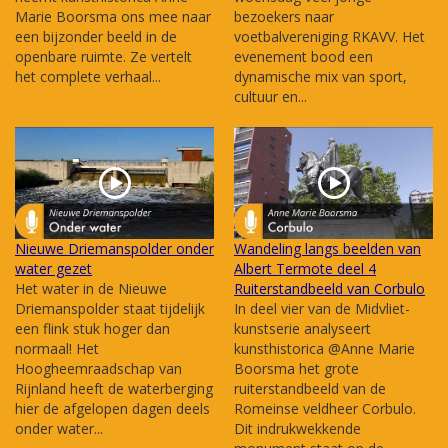
Marie Boorsma ons mee naar
bezoekers naar
een bijzonder beeld in de
voetbalvereniging RKAVV. Het
openbare ruimte. Ze vertelt
evenement bood een
het complete verhaal...
dynamische mix van sport,
cultuur en...
Nieuwe Driemanspolder onder
Wandeling langs beelden van
water gezet
Albert Termote deel 4
Het water in de Nieuwe
Ruiterstandbeeld van Corbulo
Driemanspolder staat tijdelijk
In deel vier van de Midvliet-
een flink stuk hoger dan
kunstserie analyseert
normaal! Het
kunsthistorica @Anne Marie
Hoogheemraadschap van
Boorsma het grote
Rijnland heeft de waterberging
ruiterstandbeeld van de
hier de afgelopen dagen deels
Romeinse veldheer Corbulo.
onder water...
Dit indrukwekkende