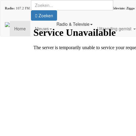
Radio:
107.2 FM |
DAB+:
kanaal 5C (DAB lokaal 33) |
Ziggo
kanaal 916 |
Televisie:
Ziggo
Zoeken
Radio & Televisie
Home
Nieuws
Uitzending gemist