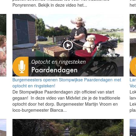
Ponyrennen. Bekijk in deze video het...
het
Burgemeesters openen Stompwijkse Paardendagen met
Lan
optocht en ringsteken!
Vo
De Stompwijkse Paardendagen zijn officieel van start
Lok
gegaan! In deze video van Midvliet zie je de traditionele
lan
optocht door het dorp. Burgemeester Martijn Vroom en
Lei
loco-burgemeester Bianca...
pla