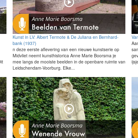
Kunst in LV: Albert Termote & De Juliana en Bernhard-
Van
bank (1937)
Aan
n deze eerste aflevering van een nieuwe kunstserie op
sam
Midvliet neemt kunsthistorica Anne Marie Boorsma je
gev
it
mee langs de mooiste beelden in de openbare ruimte van
ijs
Leidschendam-Voorburg. Elke...