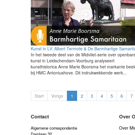
Kunst in LV: Albert Termote & De Barmhartige Samari
In het tweede deel van de Midvliet-serie over openbar
kunst in Leidschendam-Voorburg analyseert
kunsthistorica Anne Marie Boorsma het markante beel
bij HMC Antoniushove. Dit indrukwekkende werk...
Start
Vorige
1
2
3
4
5
6
7
Contact
Over 
Over Mid
Algemene correspondentie
Damlaan 32