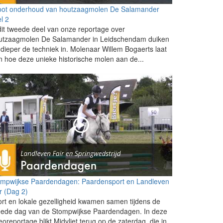
oot onderhoud van houtzaagmolen De Salamander
l 2
dit tweede deel van onze reportage over
utzaagmolen De Salamander in Leidschendam duiken
dieper de techniek in. Molenaar Willem Bogaerts laat
n hoe deze unieke historische molen aan de...
ompwijkse Paardendagen: Paardensport en Landleven
r (Dag 2)
rt en lokale gezelligheid kwamen samen tijdens de
eede dag van de Stompwijkse Paardendagen. In deze
eoreportage blikt Midvliet terug op de zaterdag, die in