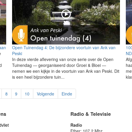
taan
Open Tuinendag 4: De bijzondere voortuin van Ank van
100
e
Peski
ND
In deze vierde aflevering van onze serie over de Open
Afg
d
Tuinendag — georganiseerd door Groei & Bloei —
haa
nemen we een kijkje in de voortuin van Ank van Peski. Dit
met
is een heel bijzondere tuin...
kla
8
9
10
Volgende
Einde
Ons
Radio & Televisie
vliet
Radio
Ether: 107.2 Mhz