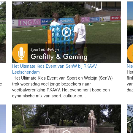
Het Ultimate Kids Event van SenW bij RKAVV
Ni
Leidschendam
Het
Het Ultimate Kids Event van Sport en Welzijn (SenW)
fli
de
trok woensdag veel jonge bezoekers naar
van
voetbalvereniging RKAVV. Het evenement bood een
dag
dynamische mix van sport, cultuur en...