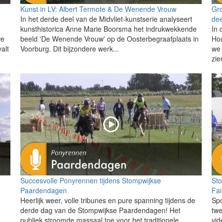
Kunst in LV: Albert Termote & De Wenende Vrouw
Gr
In het derde deel van de Midvliet-kunstserie analyseert
dee
kunsthistorica Anne Marie Boorsma het indrukwekkende
In 
we
beeld 'De Wenende Vrouw' op de Oosterbegraafplaats in
Ho
alt
Voorburg. Dit bijzondere werk...
we 
zie
Succesvolle Ponyrennen tijdens Stompwijkse
St
Paardendagen
Fai
Heerlijk weer, volle tribunes en pure spanning tijdens de
Spo
derde dag van de Stompwijkse Paardendagen! Het
tw
publiek stroomde massaal toe voor het traditionele
vid