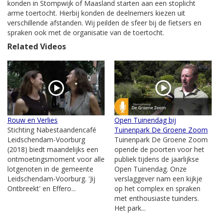
konden in Stompwijk of Maasland starten aan een stoplicht
arme toertocht. Hierbij konden de deelnemers kiezen uit
verschillende afstanden. Wij peilden de sfeer bij de fietsers en
spraken ook met de organisatie van de toertocht.
Related Videos
Rouw en Verlies
Open Tuinendag bij
Stichting Nabestaandencafé
Tuinenpark De Groene Zoom
Leidschendam-Voorburg
Tuinenpark De Groene Zoom
(2018) biedt maandelijks een
opende de poorten voor het
ontmoetingsmoment voor alle
publiek tijdens de jaarlijkse
lotgenoten in de gemeente
Open Tuinendag. Onze
Leidschendam-Voorburg. 'Jij
verslaggever nam een kijkje
Ontbreekt' en Effero...
op het complex en spraken
met enthousiaste tuinders.
Het park...