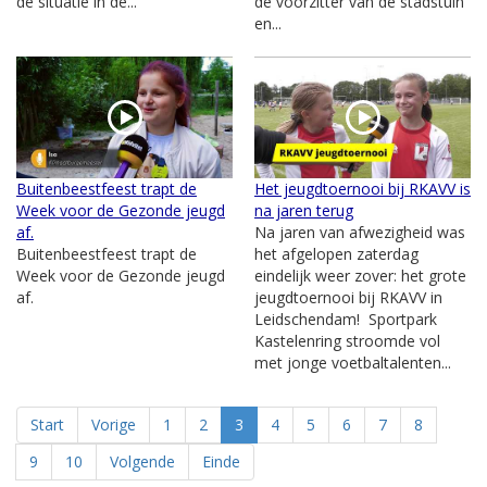
de situatie in de...
de voorzitter van de stadstuin
en...
Buitenbeestfeest trapt de
Het jeugdtoernooi bij RKAVV is
Week voor de Gezonde jeugd
na jaren terug
af.
Na jaren van afwezigheid was
Buitenbeestfeest trapt de
het afgelopen zaterdag
Week voor de Gezonde jeugd
eindelijk weer zover: het grote
af.
jeugdtoernooi bij RKAVV in
Leidschendam! Sportpark
Kastelenring stroomde vol
met jonge voetbaltalenten...
Start
Vorige
1
2
3
4
5
6
7
8
9
10
Volgende
Einde