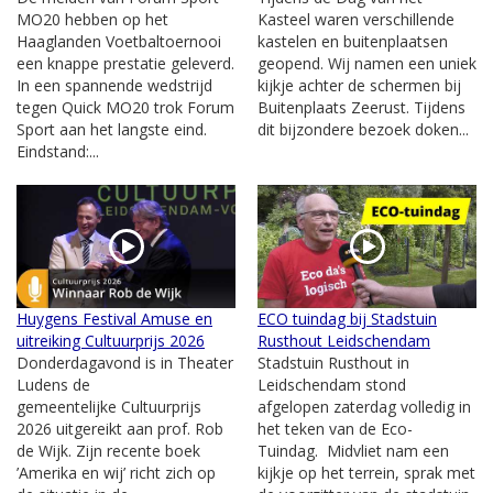
MO20 hebben op het
Kasteel waren verschillende
Haaglanden Voetbaltoernooi
kastelen en buitenplaatsen
een knappe prestatie geleverd.
geopend. Wij namen een uniek
In een spannende wedstrijd
kijkje achter de schermen bij
tegen Quick MO20 trok Forum
Buitenplaats Zeerust. Tijdens
Sport aan het langste eind.
dit bijzondere bezoek doken...
Eindstand:...
Huygens Festival Amuse en
ECO tuindag bij Stadstuin
uitreiking Cultuurprijs 2026
Rusthout Leidschendam
Donderdagavond is in Theater
Stadstuin Rusthout in
Ludens de
Leidschendam stond
gemeentelijke Cultuurprijs
afgelopen zaterdag volledig in
2026 uitgereikt aan prof. Rob
het teken van de Eco-
de Wijk. Zijn recente boek
Tuindag. Midvliet nam een
’Amerika en wij’ richt zich op
kijkje op het terrein, sprak met