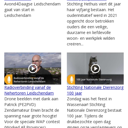
Avond4Daagse Leidschendam
Stichting Hethuis viert dit jaar
gaat van start in
haar vijfjarig bestaan. Het
Leidschendam
ouderinitiatief werd in 2021
opgericht door betrokken
ouders die een veilige,
duurzame en liefdevolle
woon- en werkplek wilden
creëren...
Radioverbinding vanaf de
Stichting Nationale Dierenzorg
Nehertoren Leidschendam
100 jaar
Drone beelden met dank aan
Zondag was het feest in
Patrick (PE2PVD)
Wassenaar! Stichting
Zendamateur Erwin bracht de
Nationale Dierenzorg bestaat
spanning naar grote hoogte!
100 jaar. Tijdens de
Voor de speciale WAP contest
drukbezochte open dag
(Worked All Provinces)
gingen onze verslaggevers op