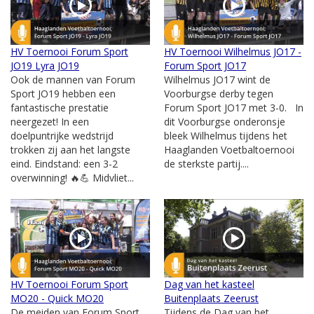
HV Toernooi Forum Sport
HV Toernooi Wilhelmus JO17 -
JO19 Lyra JO19
Forum Sport JO17
Ook de mannen van Forum
Wilhelmus JO17 wint de
Sport JO19 hebben een
Voorburgse derby tegen
fantastische prestatie
Forum Sport JO17 met 3-0. In
neergezet! In een
dit Voorburgse onderonsje
doelpuntrijke wedstrijd
bleek Wilhelmus tijdens het
trokken zij aan het langste
Haaglanden Voetbaltoernooi
eind. Eindstand: een 3-2
de sterkste partij....
overwinning! 🔥💪 Midvliet...
HV Toernooi Forum Sport
Dag van het kasteel
MO20 - Quick MO20
Buitenplaats Zeerust
De meiden van Forum Sport
Tijdens de Dag van het