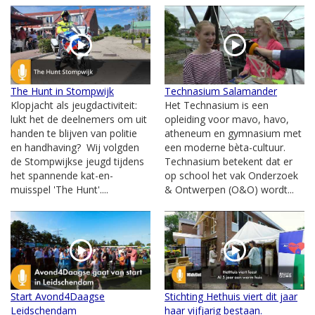
The Hunt in Stompwijk
Technasium Salamander
Klopjacht als jeugdactiviteit:
Het Technasium is een
lukt het de deelnemers om uit
opleiding voor mavo, havo,
handen te blijven van politie
atheneum en gymnasium met
en handhaving? Wij volgden
een moderne bèta-cultuur.
de Stompwijkse jeugd tijdens
Technasium betekent dat er
het spannende kat-en-
op school het vak Onderzoek
muisspel 'The Hunt'....
& Ontwerpen (O&O) wordt...
Start Avond4Daagse
Stichting Hethuis viert dit jaar
Leidschendam
haar vijfjarig bestaan.