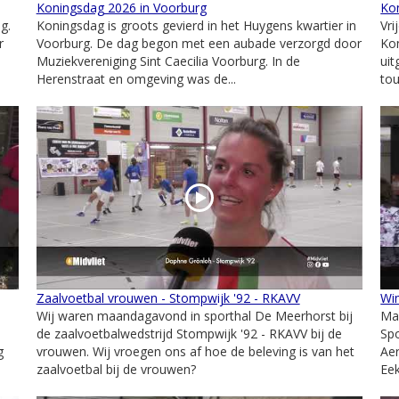
Koningsdag 2026 in Voorburg
Kon
g.
Koningsdag is groots gevierd in het Huygens kwartier in
Vri
r
Voorburg. De dag begon met een aubade verzorgd door
Kon
Muziekvereniging Sint Caecilia Voorburg. In de
ui
Herenstraat en omgeving was de...
to
Zaalvoetbal vrouwen - Stompwijk '92 - RKAVV
Wim
Wij waren maandagavond in sporthal De Meerhorst bij
Ma
de zaalvoetbalwedstrijd Stompwijk '92 - RKAVV bij de
Spo
g
vrouwen. Wij vroegen ons af hoe de beleving is van het
Aer
zaalvoetbal bij de vrouwen?
Eek