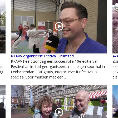
RKAVV organiseert Festival Unlimited
4x
RKAVV heeft zondag een succesvolle 10e editie van
Zo
de
Festival Unlimited georganiseerd in de eigen sporthal in
4x4
ng
Leidschendam. Dit gratis, interactieve funfestival is
de
speciaal voor mensen met een...
die