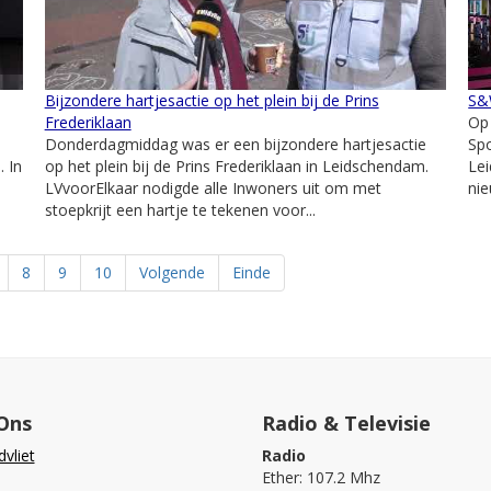
Bijzondere hartjesactie op het plein bij de Prins
S&W
Frederiklaan
Op
Donderdagmiddag was er een bijzondere hartjesactie
Spo
 In
op het plein bij de Prins Frederiklaan in Leidschendam.
Le
LVvoorElkaar nodigde alle Inwoners uit om met
nie
stoepkrijt een hartje te tekenen voor...
8
9
10
Volgende
Einde
Ons
Radio & Televisie
vliet
Radio
Ether: 107.2 Mhz