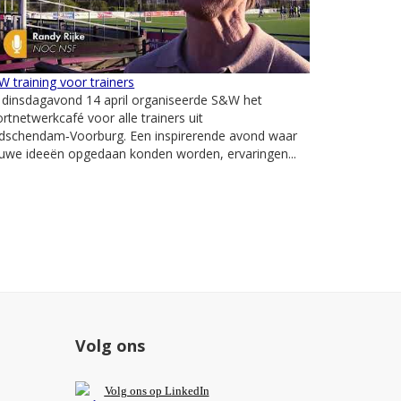
 training voor trainers
 dinsdagavond 14 april organiseerde S&W het
rtnetwerkcafé voor alle trainers uit
idschendam‑Voorburg. Een inspirerende avond waar
uwe ideeën opgedaan konden worden, ervaringen...
Volg ons
V
olg ons op L
inkedIn