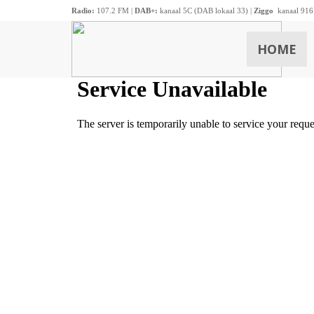
Radio:
107.2 FM |
DAB+:
kanaal 5C (DAB lokaal 33) |
Ziggo
kanaal 916
HOME
ZOEKEN