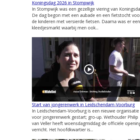
Koningsdag 2026 in Stompwijk
In Stompwijk was een gezellige viering van Koningsda
De dag begon met een aubade en een fietstocht voo
de kinderen met versierde fietsen. Daarna was er een
kleedjesmarkt waarbij men ook...
Start van jongerenwerk in Leidschendam-Voorburg
In Leidschendam-Voorburg is een nieuwe organisatie
voor jongerenwerk gestart; gro-up. Wethouder Philip
van Veller heeft woensdagmiddag de officiële openin
verricht. Het hoofdkwartier is...