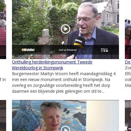
Onthulling herdenkingsmonument Tweede
De
Wereldoorlog in Stompwijk
Zon
Burgemeester Martijn Vroom heeft maandagmiddag 4
Elf
’ in
mei een nieuw monument onthuld in Stompwijk. Na
ook
overleg en zorgvuldige voorbereiding heeft het dorp
Maa
daarmee een blijvende plek gekregen om stil te...