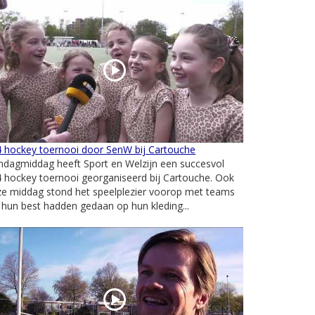
4 hockey toernooi door SenW bij Cartouche
ndagmiddag heeft Sport en Welzijn een succesvol
 hockey toernooi georganiseerd bij Cartouche. Ook
ze middag stond het speelplezier voorop met teams
 hun best hadden gedaan op hun kleding...