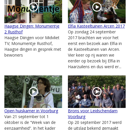
Haagse Dingen: Monumentje
Elfia Kasteeltuinen Arcen 2017
2 Rusthof
Op zondag 24 september
Haagse Diingen voor Midvliet
2017 brachten we voor het
TV; Monumentje Rusthof,
eerst een bezoek aan Elfia in
Haagse dingen in gesprek met
de Kasteeltuinen van Arcen.
bewoners
Vier keer op rij waren we
eerder op bezoek bij Elfia in
Haarzuilens en dus werd er...
Open huiskamer in Voorburg
Brons voor Leidschendam
Van 21 september tot 1
Voorburg
oktober is de “Week van de
Op 20 september 2017 werd
eenzaamheid”. In het kader
de uitslag bekend gemaakt