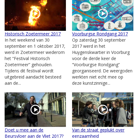
Historisch Zoetermeer 2017
Voorburgse Rondgang 2017
In het weekend van 30
Op zaterdag 30 september
september en 1 oktober 2017,
2017 werd in het
werd in Zoetermeer wederom
Huygenskwartier in Voorburg
het “Festival Historisch
voor de derde keer de
Zoetermeer” gehouden.
“Voorburgse Rondgang”
Tijdens dit festival wordt
georganiseerd. De weergoden
uitgebreid aandacht besteed
werkten niet echt mee op
aan de...
deze kunstzinnige...
Doet u mee aan de
Van de straat geplukt over
Beursvloer aan de Vliet 2017?
eenzaamheid