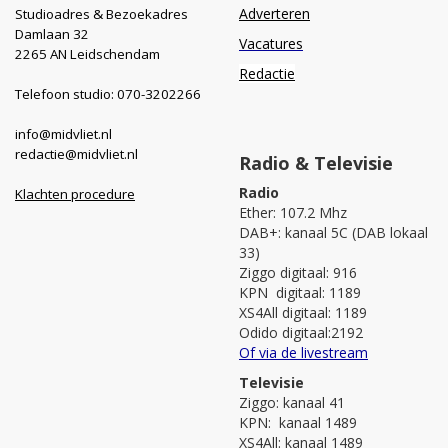
Adverteren
Studioadres & Bezoekadres
Damlaan 32
Vacatures
2265 AN Leidschendam
Redactie
Telefoon studio: 070-3202266
info@midvliet.nl
redactie@midvliet.nl
Radio & Televisie
Radio
Klachten procedure
Ether: 107.2 Mhz
DAB+: kanaal 5C (DAB lokaal
33)
Ziggo digitaal: 916
KPN digitaal: 1189
XS4All digitaal: 1189
Odido digitaal:2192
Of via de livestream
Televisie
Ziggo: kanaal 41
KPN: kanaal 1489
XS4All: kanaal 1489