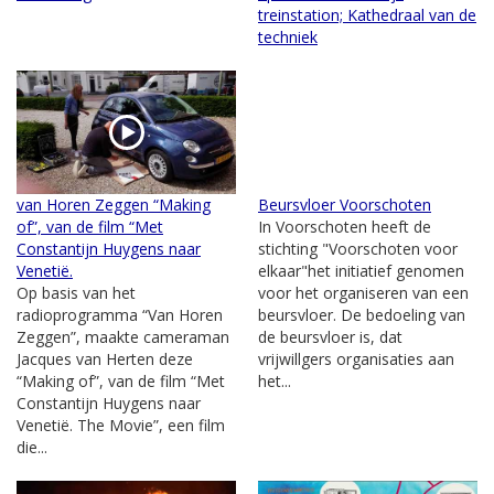
treinstation; Kathedraal van de
techniek
van Horen Zeggen “Making
Beursvloer Voorschoten
of”, van de film “Met
In Voorschoten heeft de
Constantijn Huygens naar
stichting "Voorschoten voor
Venetië.
elkaar"het initiatief genomen
Op basis van het
voor het organiseren van een
radioprogramma “Van Horen
beursvloer. De bedoeling van
Zeggen”, maakte cameraman
de beursvloer is, dat
Jacques van Herten deze
vrijwillgers organisaties aan
“Making of”, van de film “Met
het...
Constantijn Huygens naar
Venetië. The Movie”, een film
die...