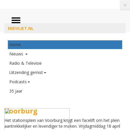
×
ZOEKEN
MIDVLIET.NL
Home
Nieuws
Radio & Televisie
Uitzending gemist
Podcasts
35 jaar
Vergroening Stationsplein
Voorburg
Het stationsplein van Voorburg krijgt een facelift om het plein
aantrekkelijker en levendiger te maken. Vrijdagmiddag 18 april