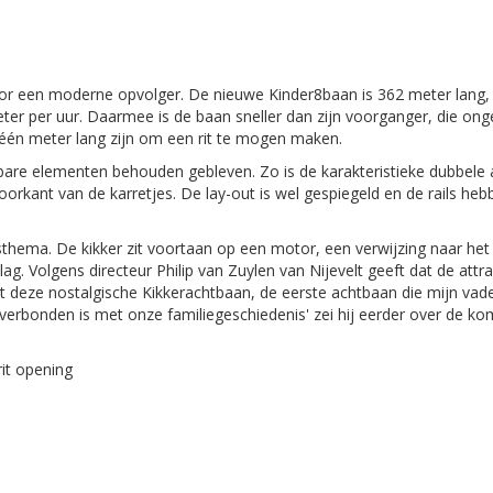
or een moderne opvolger. De nieuwe Kinder8baan is 362 meter lang, 
ter per uur. Daarmee is de baan sneller dan zijn voorganger, die ong
één meter lang zijn om een rit te mogen maken.
enbare elementen behouden gebleven. Zo is de karakteristieke dubbele 
oorkant van de karretjes. De lay-out is wel gespiegeld en de rails he
hema. De kikker zit voortaan op een motor, een verwijzing naar het
ag. Volgens directeur Philip van Zuylen van Nijevelt geeft dat de attra
ist deze nostalgische Kikkerachtbaan, de eerste achtbaan die mijn vad
k verbonden is met onze familiegeschiedenis' zei hij eerder over de ko