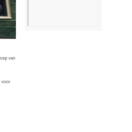
roep van
k voor