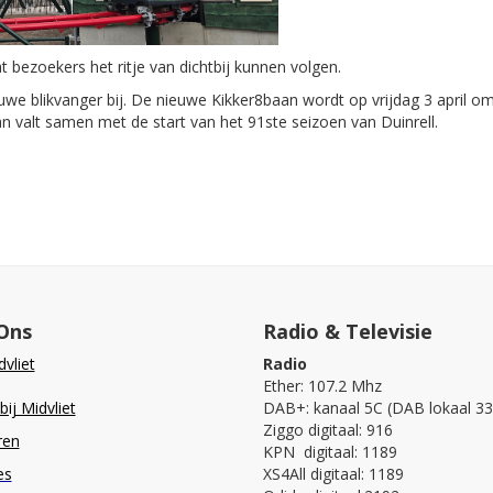
 bezoekers het ritje van dichtbij kunnen volgen.
uwe blikvanger bij. De nieuwe Kikker8baan wordt op vrijdag 3 april o
n valt samen met de start van het 91ste seizoen van Duinrell.
Ons
Radio & Televisie
vliet
Radio
Ether: 107.2 Mhz
ij Midvliet
DAB+: kanaal 5C (DAB lokaal 33
Ziggo digitaal: 916
ren
KPN digitaal: 1189
es
XS4All digitaal: 1189