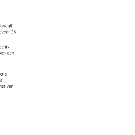
twaalf
eveer 36
acht-
bben een
ctie
er
mst van