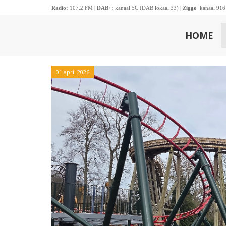
Radio:
107.2 FM |
DAB+:
kanaal 5C (DAB lokaal 33) |
Ziggo
kanaal 916
HOME
01 april 2026