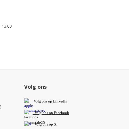
m 13.00
Volg ons
V
olg ons op L
inkedIn
)
Volg ons op Facebook
Volg ons op X