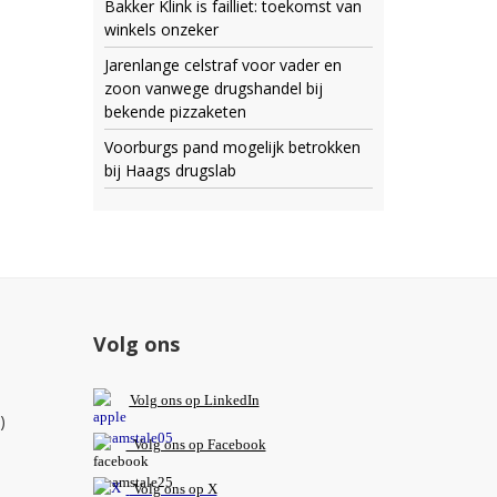
Bakker Klink is failliet: toekomst van
winkels onzeker
Jarenlange celstraf voor vader en
zoon vanwege drugshandel bij
bekende pizzaketen
Voorburgs pand mogelijk betrokken
bij Haags drugslab
Volg ons
V
olg ons op L
inkedIn
)
Volg ons op Facebook
Volg ons op X