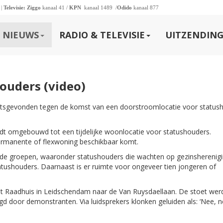
 |
Televisie:
Ziggo
kanaal 41 /
KPN
kanaal 1489 /
Odido
kanaal 877
NIEUWS
RADIO & TELEVISIE
UITZENDING
ouders (video)
atsgevonden tegen de komst van een doorstroomlocatie voor status
t omgebouwd tot een tijdelijke woonlocatie voor statushouders.
permanente of flexwoning beschikbaar komt.
de groepen, waaronder statushouders die wachten op gezinsherenigi
atushouders. Daarnaast is er ruimte voor ongeveer tien jongeren of
et Raadhuis in Leidschendam naar de Van Ruysdaellaan. De stoet wer
gd door demonstranten. Via luidsprekers klonken geluiden als: ‘Nee, 