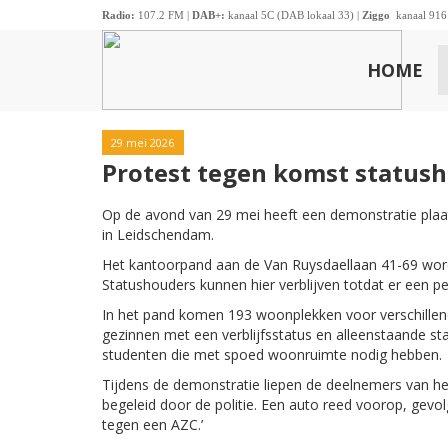
Radio:
107.2 FM |
DAB+:
kanaal 5C (DAB lokaal 33) |
Ziggo
kanaal 916
HOME
29 mei 2026
Protest tegen komst statush
Op de avond van 29 mei heeft een demonstratie pla
in Leidschendam.
Het kantoorpand aan de Van Ruysdaellaan 41-69 word
Statushouders kunnen hier verblijven totdat er een 
In het pand komen 193 woonplekken voor verschillen
gezinnen met een verblijfsstatus en alleenstaande st
studenten die met spoed woonruimte nodig hebben.
Tijdens de demonstratie liepen de deelnemers van h
begeleid door de politie. Een auto reed voorop, gevol
tegen een AZC.’