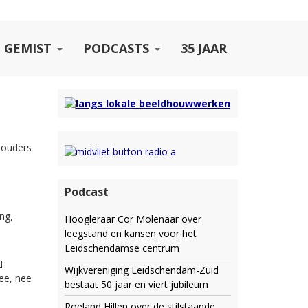
 GEMIST
PODCASTS
35 JAAR
houders
Podcast
ng,
Hoogleraar Cor Molenaar over
leegstand en kansen voor het
Leidschendamse centrum
d
Wijkvereniging Leidschendam-Zuid
nee, nee
bestaat 50 jaar en viert jubileum
Roeland Hillen over de stilstaande