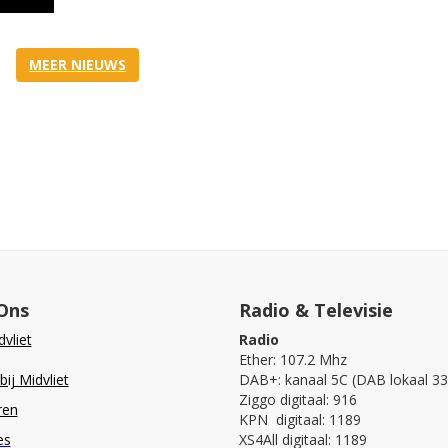
MEER NIEUWS
Ons
Radio & Televisie
vliet
Radio
Ether: 107.2 Mhz
ij Midvliet
DAB+: kanaal 5C (DAB lokaal 33
Ziggo digitaal: 916
ren
KPN digitaal: 1189
es
XS4All digitaal: 1189