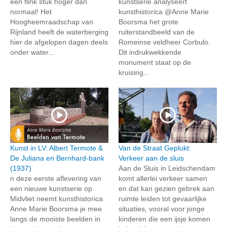
een flink stuk hoger dan
kunstserie analyseert
normaal! Het
kunsthistorica @Anne Marie
Hoogheemraadschap van
Boorsma het grote
Rijnland heeft de waterberging
ruiterstandbeeld van de
hier de afgelopen dagen deels
Romeinse veldheer Corbulo.
onder water...
Dit indrukwekkende
monument staat op de
kruising...
Kunst in LV: Albert Termote &
Van de Straat Geplukt:
De Juliana en Bernhard-bank
Verkeer aan de sluis
(1937)
Aan de Sluis in Leidschendam
n deze eerste aflevering van
komt allerlei verkeer samen
een nieuwe kunstserie op
en dat kan gezien gebrek aan
Midvliet neemt kunsthistorica
ruimte leiden tot gevaarlijke
Anne Marie Boorsma je mee
situaties, vooral voor jonge
langs de mooiste beelden in
kinderen die een ijsje komen