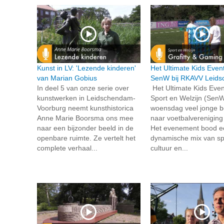
Kunst in LV: 'Lezende kinderen'
Het Ultimate Kids Even
van Marian Gobius
SenW bij RKAVV Leid
In deel 5 van onze serie over
Het Ultimate Kids Even
kunstwerken in Leidschendam-
Sport en Welzijn (SenW
Voorburg neemt kunsthistorica
woensdag veel jonge 
Anne Marie Boorsma ons mee
naar voetbalverenigin
naar een bijzonder beeld in de
Het evenement bood e
openbare ruimte. Ze vertelt het
dynamische mix van sp
complete verhaal...
cultuur en...