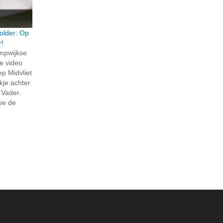
older: Op
r!
ompwijkse
e video
p Midvliet
jkje achter
 Vader.
hoe de