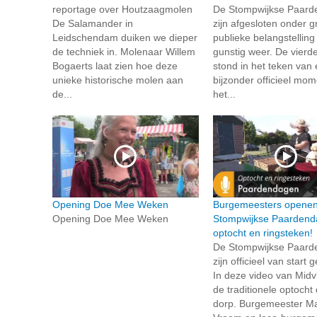
reportage over Houtzaagmolen
De Stompwijkse Paar
De Salamander in
zijn afgesloten onder g
Leidschendam duiken we dieper
publieke belangstelling
de techniek in. Molenaar Willem
gunstig weer. De vierd
Bogaerts laat zien hoe deze
stond in het teken van
unieke historische molen aan
bijzonder officieel mo
de...
het...
Opening Doe Mee Weken
Burgemeesters opene
Opening Doe Mee Weken
Stompwijkse Paardend
optocht en ringsteken!
De Stompwijkse Paar
zijn officieel van start
In deze video van Midvli
de traditionele optocht
dorp. Burgemeester Mar