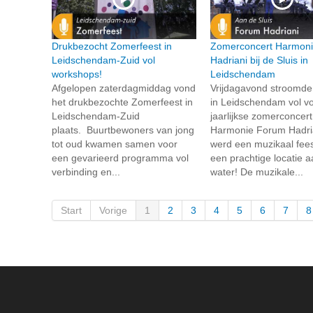
Drukbezocht Zomerfeest in
Zomerconcert Harmon
Leidschendam-Zuid vol
Hadriani bij de Sluis in
workshops!
Leidschendam
Afgelopen zaterdagmiddag vond
Vrijdagavond stroomde
het drukbezochte Zomerfeest in
in Leidschendam vol vo
Leidschendam-Zuid
jaarlijkse zomerconcer
plaats. Buurtbewoners van jong
Harmonie Forum Hadria
tot oud kwamen samen voor
werd een muzikaal fees
een gevarieerd programma vol
een prachtige locatie a
verbinding en...
water! De muzikale...
Start
Vorige
1
2
3
4
5
6
7
8