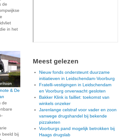
s de
ompwijkse
ze
dvliet
die in het
Meest gelezen
Nieuw fonds ondersteunt duurzame
initiatieven in Leidschendam-Voorburg
Fratelli-vestigingen in Leidschendam
rmote & De
en Voorburg onverwacht gesloten
an
Bakker Klink is failliet: toekomst van
n de
winkels onzeker
penbare
Jarenlange celstraf voor vader en zoon
m-
vanwege drugshandel bij bekende
pizzaketen
arie
Voorburgs pand mogelijk betrokken bij
beeld bij
Haags drugslab