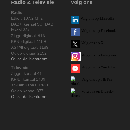
Radio & Televisie
Volg ons
Radio
Ether: 107.2 Mhz
V
olg ons op L
inkedIn
DAB+: kanaal 5C (DAB
lokaal 33)
Volg ons op Facebook
Ziggo digitaal: 916
KPN digitaal: 1189
Volg ons op X
XS4All digitaal: 1189
Odido digitaal:2192
Volg ons op Instagram
Of via de livestream
Volg
ons op
YouTube
Televisie
Ziggo: kanaal 41
KPN: kanaal 1489
Volg ons op TikTok
XS4All: kanaal 1489
Odido kanaal 877
Volg ons op Bluesky
Of via de livestream