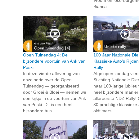
Vroom en loco-burgem
Bianca...
Open Tuinendag 4: De
100 Jaar Nationale Die
bijzondere voortuin van Ank van
Klassieke Auto's Rijde
Peski
Rally
In deze vierde aflevering van
Afgelopen zondag vier
onze serie over de Open
Stichting Nationale Die
Tuinendag — georganiseerd
haar 100-jarige jubile
door Groei & Bloei — nemen we
heel bijzondere manier
een kijkje in de voortuin van Ank
allereerste NDZ Rally!
van Peski. Dit is een heel
30 prachtige klassieke 
bijzondere tuin...
oldtimers...