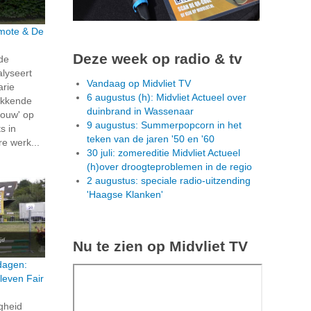
rmote & De
Deze week op radio & tv
 de
alyseert
Vandaag op Midvliet TV
arie
6 augustus (h): Midvliet Actueel over
ekkende
duinbrand in Wassenaar
ouw' op
9 augustus: Summerpopcorn in het
s in
teken van de jaren '50 en '60
re werk...
30 juli: zomereditie Midvliet Actueel
(h)over droogteproblemen in de regio
2 augustus: speciale radio-uitzending
'Haagse Klanken'
Nu te zien op Midvliet TV
dagen:
leven Fair
igheid