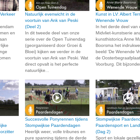
 Verkeer
Natuurlijk evenwicht in de
Kunst in LV: Albert Te
voortuin van Ank van Peski
Wenende Vrouw
chendam
(Deel 2)
In het derde deel van
samen en
In dit tweede deel van onze
Midvliet-kunstserie an
 aan
serie over de Open Tuinendag
kunsthistorica Anne M
lijke
(georganiseerd door Groei &
Boorsma het indrukw
onge
Bloei) kijken we verder in de
beeld 'De Wenende Vr
 komen
voortuin van Ank van Peski. Wat
de Oosterbegraafplaat
direct opvalt is het perfecte
Voorburg. Dit bijzonde
natuurlijke...
Succesvolle Ponyrennen tijdens
Stompwijkse Paarden
ijke
Stompwijkse Paardendagen
Paardensport en Land
rzitter
Heerlijk weer, volle tribunes en
(Dag 2)
pure spanning tijdens de derde
Sport en lokale gezell