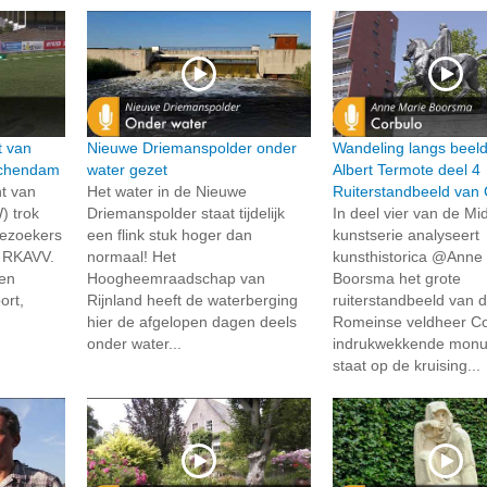
t van
Nieuwe Driemanspolder onder
Wandeling langs beel
schendam
water gezet
Albert Termote deel 4
t van
Het water in de Nieuwe
Ruiterstandbeeld van 
) trok
Driemanspolder staat tijdelijk
In deel vier van de Mid
bezoekers
een flink stuk hoger dan
kunstserie analyseert
g RKAVV.
normaal! Het
kunsthistorica @Anne
en
Hoogheemraadschap van
Boorsma het grote
ort,
Rijnland heeft de waterberging
ruiterstandbeeld van 
hier de afgelopen dagen deels
Romeinse veldheer Cor
onder water...
indrukwekkende mon
staat op de kruising...