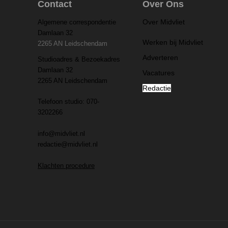
Contact
Over Ons
Over Midvliet
Algemene correspondentie
Damlaan 32
Werken bij Midvliet
2265 AN Leidschendam
Adverteren
Studioadres & Bezoekadres
Damlaan 32
Vacatures
2265 AN Leidschendam
Redactie
Telefoon studio: 070-
3202266
info@midvliet.nl
redactie@midvliet.nl
Klachten procedure