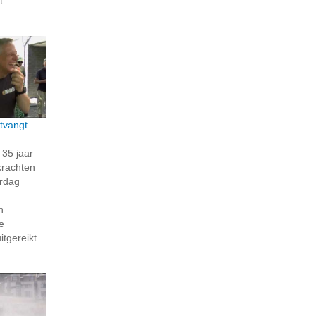
t
..
tvangt
35 jaar
krachten
erdag
n
e
itgereikt