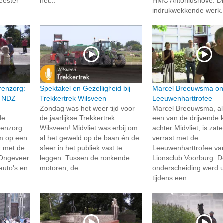
eester
het...
HMC Antoniushove. Di
indrukwekkende werk.
renzorg:
Spektakel en Gezelligheid bij
Marcel Breeuwsma on
n NDZ
Trekkertrek Wilsveen
Leeuwenharttrofee
Zondag was het weer tijd voor
Marcel Breeuwsma, al 
de
de jaarlijkse Trekkertrek
een van de drijvende 
renzorg
Wilsveen! Midvliet was erbij om
achter Midvliet, is zat
um op een
al het geweld op de baan én de
verrast met de
: met de
sfeer in het publiek vast te
Leeuwenharttrofee va
 Ongeveer
leggen. Tussen de ronkende
Lionsclub Voorburg. D
auto's en
motoren, de...
onderscheiding werd u
tijdens een...