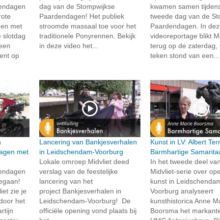
dendagen
dag van de Stompwijkse
kwamen samen tijden
rote
Paardendagen! Het publiek
tweede dag van de St
 en met
stroomde massaal toe voor het
Paardendagen. In de
e slotdag
traditionele Ponyrennen. Bekijk
videoreportage blikt Mi
 een
in deze video het...
terug op de zaterdag, 
ment op
teken stond van een...
n
Lancering van Bankjesverhalen
Kunst in LV: Albert Te
agen met
in Leidschendam-Voorburg
Barmhartige Samarita
Lokale omroep Midvliet deed
In het tweede deel va
dendagen
verslag van de feestelijke
Midvliet-serie over o
 gegaan!
lancering van het
kunst in Leidschenda
et zie je
project Bankjesverhalen in
Voorburg analyseert
 door het
Leidschendam-Voorburg! De
kunsthistorica Anne M
tijn
officiële opening vond plaats bij
Boorsma het markante 