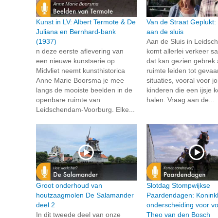
Kunst in LV: Albert Termote & De
Van de Straat Geplukt:
Juliana en Bernhard-bank
aan de sluis
(1937)
Aan de Sluis in Leids
n deze eerste aflevering van
komt allerlei verkeer 
een nieuwe kunstserie op
dat kan gezien gebrek
Midvliet neemt kunsthistorica
ruimte leiden tot gevaar
Anne Marie Boorsma je mee
situaties, vooral voor j
langs de mooiste beelden in de
kinderen die een ijsje
openbare ruimte van
halen. Vraag aan de...
Leidschendam-Voorburg. Elke...
Groot onderhoud van
Slotdag Stompwijkse
houtzaagmolen De Salamander
Paardendagen: Koninkl
deel 2
onderscheiding voor voo
In dit tweede deel van onze
Theo van den Bosch