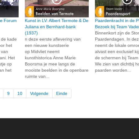
ie Forum
Kunst in LV: Albert Termote & De
Paardenkracht in de P
Juliana en Bernhard-bank
Bezoek bij Team Vade
(1937)
Binnenkort zijn de St
 de kade
n deze eerste aflevering van
Paardendagen. In dez
or het
een nieuwe kunstserie
neemt de lokale omroe
t van
op Midvliet neemt
alvast een exclusief ki
ni. Het
kunsthistorica Anne Marie
de schermen bij Team
tje op
Boorsma je mee langs de
We zien van dichtbij 
an het
mooiste beelden in de openbare
paarden worden...
ruimte van...
9
10
Volgende
Einde