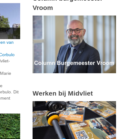
Vroom
den van
Corbulo
vliet-
 Marie
de
bulo. Dit
Werken bij Midvliet
ument