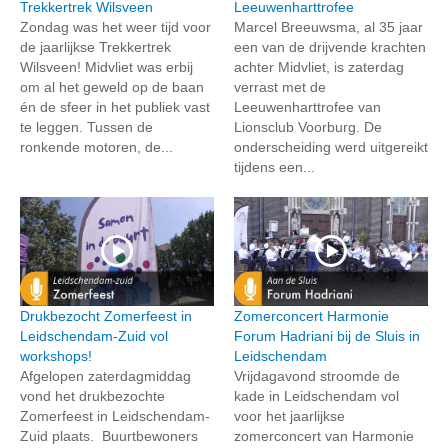
Trekkertrek Wilsveen
Leeuwenharttrofee
Zondag was het weer tijd voor
Marcel Breeuwsma, al 35 jaar
de jaarlijkse Trekkertrek
een van de drijvende krachten
Wilsveen! Midvliet was erbij
achter Midvliet, is zaterdag
om al het geweld op de baan
verrast met de
én de sfeer in het publiek vast
Leeuwenharttrofee van
te leggen. Tussen de
Lionsclub Voorburg. De
ronkende motoren, de...
onderscheiding werd uitgereikt
tijdens een...
Drukbezocht Zomerfeest in
Zomerconcert Harmonie
Leidschendam-Zuid vol
Forum Hadriani bij de Sluis in
workshops!
Leidschendam
Afgelopen zaterdagmiddag
Vrijdagavond stroomde de
vond het drukbezochte
kade in Leidschendam vol
Zomerfeest in Leidschendam-
voor het jaarlijkse
Zuid plaats. Buurtbewoners
zomerconcert van Harmonie