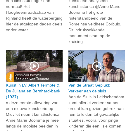
een flink stuk hoger dan
kunstserie analyseert
normaal! Het
kunsthistorica @Anne Marie
Hoogheemraadschap van
Boorsma het grote
Rijnland heeft de waterberging
ruiterstandbeeld van de
hier de afgelopen dagen deels
Romeinse veldheer Corbulo.
onder water...
Dit indrukwekkende
monument staat op de
kruising...
Kunst in LV: Albert Termote &
Van de Straat Geplukt:
De Juliana en Bernhard-bank
Verkeer aan de sluis
(1937)
Aan de Sluis in Leidschendam
n deze eerste aflevering van
komt allerlei verkeer samen
een nieuwe kunstserie op
en dat kan gezien gebrek aan
Midvliet neemt kunsthistorica
ruimte leiden tot gevaarlijke
Anne Marie Boorsma je mee
situaties, vooral voor jonge
langs de mooiste beelden in
kinderen die een ijsje komen