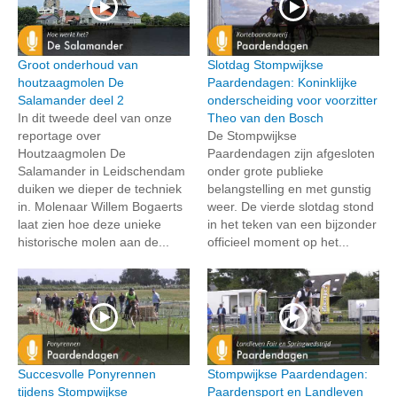
Groot onderhoud van
Slotdag Stompwijkse
houtzaagmolen De
Paardendagen: Koninklijke
Salamander deel 2
onderscheiding voor voorzitter
In dit tweede deel van onze
Theo van den Bosch
reportage over
De Stompwijkse
Houtzaagmolen De
Paardendagen zijn afgesloten
Salamander in Leidschendam
onder grote publieke
duiken we dieper de techniek
belangstelling en met gunstig
in. Molenaar Willem Bogaerts
weer. De vierde slotdag stond
laat zien hoe deze unieke
in het teken van een bijzonder
historische molen aan de...
officieel moment op het...
Succesvolle Ponyrennen
Stompwijkse Paardendagen:
tijdens Stompwijkse
Paardensport en Landleven