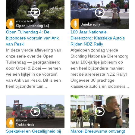
Open Tuinendag 4: De
100 Jaar Nationale
bijzondere voortuin van Ank
Dierenzorg: Klassieke Auto's
van Peski
Rijden NDZ Rally
In deze vierde aflevering van
Afgelopen zondag vierde
onze serie over de Open
Stichting Nationale Dierenzorg
Tuinendag — georganiseerd
haar 100-jarige jubileum op
door Groei & Bloei — nemen
een heel bijzondere manier:
we een kijkje in de voortuin
met de allereerste NDZ Rally!
van Ank van Peski. Dit is een
Ongeveer 30 prachtige
heel bijzondere tuin...
klassieke auto's en oldtimers...
Spektakel en Gezelligheid bij
Marcel Breeuwsma ontvangt