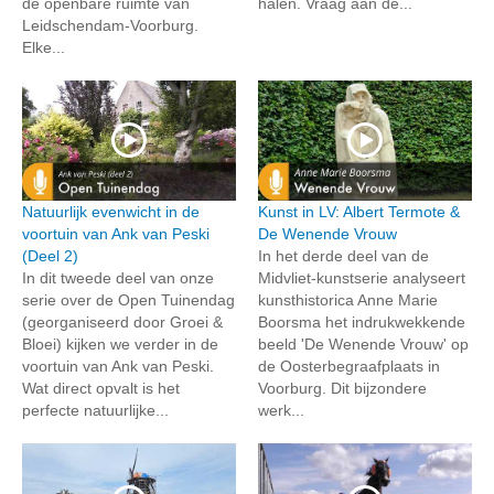
de openbare ruimte van
halen. Vraag aan de...
Leidschendam-Voorburg.
Elke...
Natuurlijk evenwicht in de
Kunst in LV: Albert Termote &
voortuin van Ank van Peski
De Wenende Vrouw
(Deel 2)
In het derde deel van de
In dit tweede deel van onze
Midvliet-kunstserie analyseert
serie over de Open Tuinendag
kunsthistorica Anne Marie
(georganiseerd door Groei &
Boorsma het indrukwekkende
Bloei) kijken we verder in de
beeld 'De Wenende Vrouw' op
voortuin van Ank van Peski.
de Oosterbegraafplaats in
Wat direct opvalt is het
Voorburg. Dit bijzondere
perfecte natuurlijke...
werk...