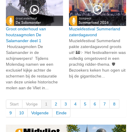
Groot onderhoud van
Muziekfestival Summerland
houtzaagmolen De
zaterdagavond
Salamander deel 1
Muziekfestival Summerland
Houtzaagmolen De
pakte zaterdagavond groots
Salamander in de
uit! 🏰✨ Het festivalterrein was
schijnwerpers! Tijdens
volledig omgetoverd in een
Molendag namen we een
prachtig ridder-thema. 🛡️
exclusief kijkje achter de
Bezoekers keken hun ogen uit
schermen bij de restauratie
bij de gigantische...
van deze unieke historische
molen aan de Vliet in...
Start
Vorige
1
2
3
4
5
6
7
8
9
10
Volgende
Einde