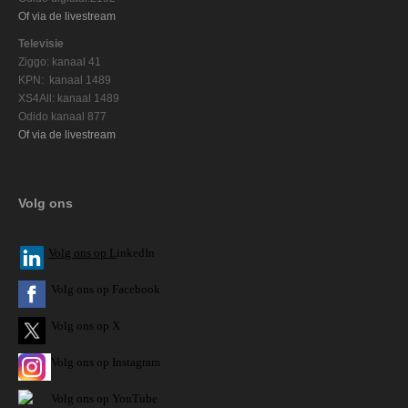
Of via de livestream
Televisie
Ziggo: kanaal 41
KPN: kanaal 1489
XS4All: kanaal 1489
Odido kanaal 877
Of via de livestream
Volg ons
V
olg ons op L
inkedIn
Volg ons op Facebook
Volg ons op X
Volg ons op Instagram
Volg
ons op
YouTube