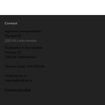
Contact
Algemene correspondentie
Damlaan 32
2265 AN Leidschendam
Studioadres & Bezoekadres
Damlaan 32
2265 AN Leidschendam
Telefoon studio: 070-3202266
info@midvliet.nl
redactie@midvliet.nl
Klachten procedure