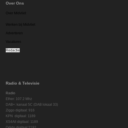
Over Ons
Over Midvliet
Werken bij Midvliet
Adverteren
Vacatures
Redactie
Radio & Televisie
Radio
Ether: 107.2 Mhz
DAB+: kanaal 5C (DAB lokaal 33)
Ziggo digitaal: 916
KPN digitaal: 1189
XS4All digitaal: 1189
Odido digitaal:2192