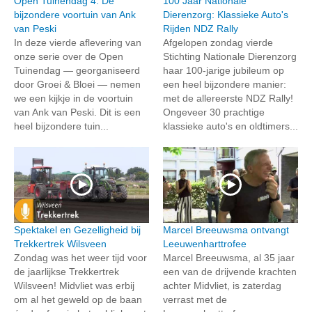
Open Tuinendag 4: De
100 Jaar Nationale
bijzondere voortuin van Ank
Dierenzorg: Klassieke Auto's
van Peski
Rijden NDZ Rally
In deze vierde aflevering van
Afgelopen zondag vierde
onze serie over de Open
Stichting Nationale Dierenzorg
Tuinendag — georganiseerd
haar 100-jarige jubileum op
door Groei & Bloei — nemen
een heel bijzondere manier:
we een kijkje in de voortuin
met de allereerste NDZ Rally!
van Ank van Peski. Dit is een
Ongeveer 30 prachtige
heel bijzondere tuin...
klassieke auto's en oldtimers...
Spektakel en Gezelligheid bij
Marcel Breeuwsma ontvangt
Trekkertrek Wilsveen
Leeuwenharttrofee
Zondag was het weer tijd voor
Marcel Breeuwsma, al 35 jaar
de jaarlijkse Trekkertrek
een van de drijvende krachten
Wilsveen! Midvliet was erbij
achter Midvliet, is zaterdag
om al het geweld op de baan
verrast met de