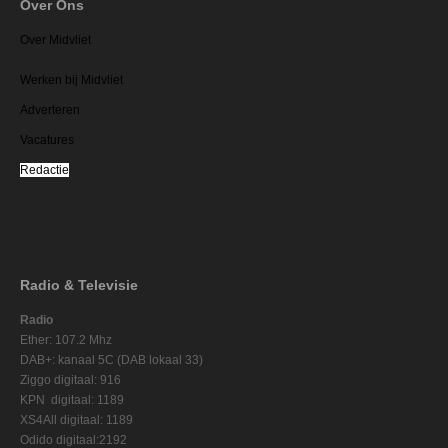
Over Ons
Over Midvliet
Werken bij Midvliet
Adverteren
Vacatures
Redactie
Radio & Televisie
Radio
Ether: 107.2 Mhz
DAB+: kanaal 5C (DAB lokaal 33)
Ziggo digitaal: 916
KPN digitaal: 1189
XS4All digitaal: 1189
Odido digitaal:2192