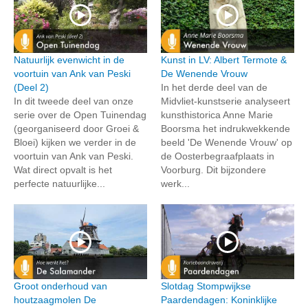
Natuurlijk evenwicht in de
Kunst in LV: Albert Termote &
voortuin van Ank van Peski
De Wenende Vrouw
(Deel 2)
In het derde deel van de
In dit tweede deel van onze
Midvliet-kunstserie analyseert
serie over de Open Tuinendag
kunsthistorica Anne Marie
(georganiseerd door Groei &
Boorsma het indrukwekkende
Bloei) kijken we verder in de
beeld 'De Wenende Vrouw' op
voortuin van Ank van Peski.
de Oosterbegraafplaats in
Wat direct opvalt is het
Voorburg. Dit bijzondere
perfecte natuurlijke...
werk...
Groot onderhoud van
Slotdag Stompwijkse
houtzaagmolen De
Paardendagen: Koninklijke