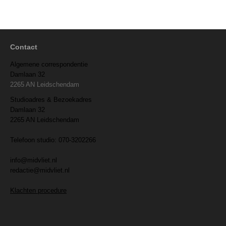
Contact
Algemene correspondentie
Damlaan 32
2265 AN Leidschendam
Studioadres & Bezoekadres
Damlaan 32
2265 AN Leidschendam
Telefoon studio: 070-3202266
info@midvliet.nl
redactie@midvliet.nl
Klachten procedure