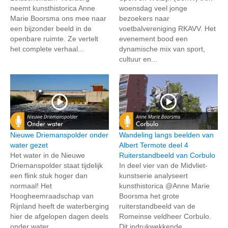
neemt kunsthistorica Anne
woensdag veel jonge
Marie Boorsma ons mee naar
bezoekers naar
een bijzonder beeld in de
voetbalvereniging RKAVV. Het
openbare ruimte. Ze vertelt
evenement bood een
het complete verhaal...
dynamische mix van sport,
cultuur en...
Nieuwe Driemanspolder onder
Wandeling langs beelden van
water gezet
Albert Termote deel 4
Het water in de Nieuwe
Ruiterstandbeeld van Corbulo
Driemanspolder staat tijdelijk
In deel vier van de Midvliet-
een flink stuk hoger dan
kunstserie analyseert
normaal! Het
kunsthistorica @Anne Marie
Hoogheemraadschap van
Boorsma het grote
Rijnland heeft de waterberging
ruiterstandbeeld van de
hier de afgelopen dagen deels
Romeinse veldheer Corbulo.
onder water...
Dit indrukwekkende