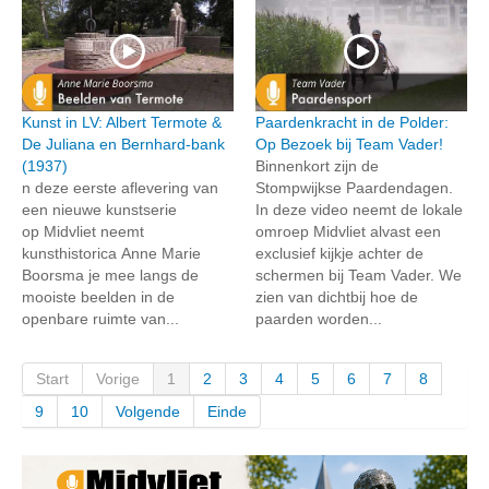
Kunst in LV: Albert Termote &
Paardenkracht in de Polder:
De Juliana en Bernhard-bank
Op Bezoek bij Team Vader!
(1937)
Binnenkort zijn de
n deze eerste aflevering van
Stompwijkse Paardendagen.
een nieuwe kunstserie
In deze video neemt de lokale
op Midvliet neemt
omroep Midvliet alvast een
kunsthistorica Anne Marie
exclusief kijkje achter de
Boorsma je mee langs de
schermen bij Team Vader. We
mooiste beelden in de
zien van dichtbij hoe de
openbare ruimte van...
paarden worden...
Start
Vorige
1
2
3
4
5
6
7
8
9
10
Volgende
Einde