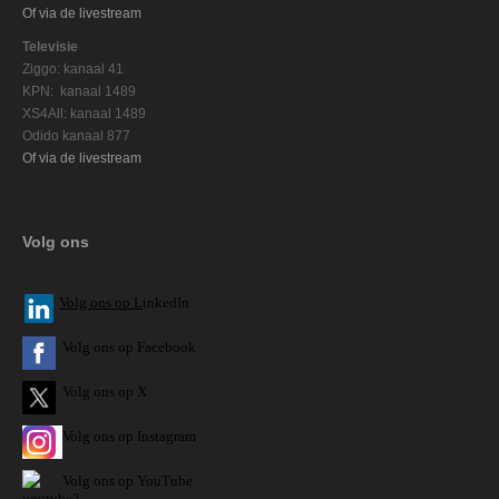
Of via de livestream
Televisie
Ziggo: kanaal 41
KPN: kanaal 1489
XS4All: kanaal 1489
Odido kanaal 877
Of via de livestream
Volg ons
V
olg ons op L
inkedIn
Volg ons op Facebook
Volg ons op X
Volg ons op Instagram
Volg
ons op
YouTube