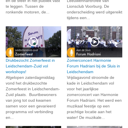
én de sfeer in het publiek vast
Leeuwenharttrofee van
te leggen. Tussen de
Lionsclub Voorburg. De
ronkende motoren, de...
onderscheiding werd uitgereikt
tijdens een...
Drukbezocht Zomerfeest in
Zomerconcert Harmonie
Leidschendam-Zuid vol
Forum Hadriani bij de Sluis in
workshops!
Leidschendam
Afgelopen zaterdagmiddag
Vrijdagavond stroomde de
vond het drukbezochte
kade in Leidschendam vol
Zomerfeest in Leidschendam-
voor het jaarlijkse
Zuid plaats. Buurtbewoners
zomerconcert van Harmonie
van jong tot oud kwamen
Forum Hadriani. Het werd een
samen voor een gevarieerd
muzikaal feestje op een
programma vol verbinding
prachtige locatie aan het
en...
water! De muzikale...