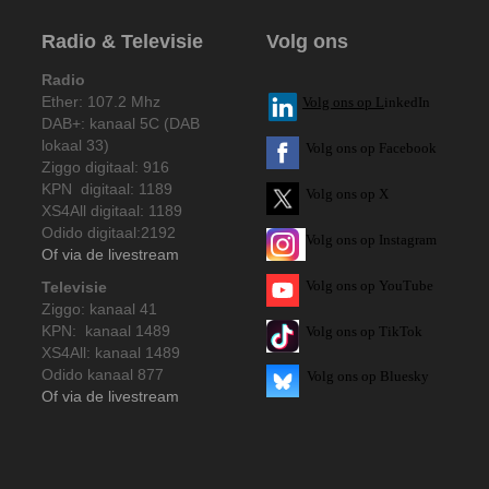
Radio & Televisie
Volg ons
Radio
Ether: 107.2 Mhz
V
olg ons op L
inkedIn
DAB+: kanaal 5C (DAB
lokaal 33)
Volg ons op Facebook
Ziggo digitaal: 916
KPN digitaal: 1189
Volg ons op X
XS4All digitaal: 1189
Odido digitaal:2192
Volg ons op Instagram
Of via de livestream
Volg
ons op
YouTube
Televisie
Ziggo: kanaal 41
KPN: kanaal 1489
Volg ons op TikTok
XS4All: kanaal 1489
Odido kanaal 877
Volg ons op Bluesky
Of via de livestream