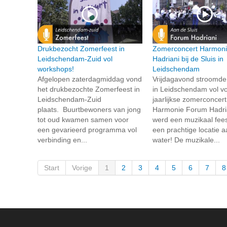
Drukbezocht Zomerfeest in
Zomerconcert Harmon
Leidschendam-Zuid vol
Hadriani bij de Sluis in
workshops!
Leidschendam
Afgelopen zaterdagmiddag vond
Vrijdagavond stroomde
het drukbezochte Zomerfeest in
in Leidschendam vol vo
Leidschendam-Zuid
jaarlijkse zomerconcer
plaats. Buurtbewoners van jong
Harmonie Forum Hadria
tot oud kwamen samen voor
werd een muzikaal fees
een gevarieerd programma vol
een prachtige locatie a
verbinding en...
water! De muzikale...
Start
Vorige
1
2
3
4
5
6
7
8