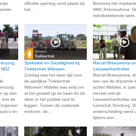
tijn
officiële opening vond plaats bij
Boorsma het markante 
eester
het...
HMC Antoniushove. Di
indrukwekkende werk.
renzorg:
Spektakel en Gezelligheid bij
Marcel Breeuwsma on
n NDZ
Trekkertrek Wilsveen
Leeuwenharttrofee
Zondag was het weer tijd voor
Marcel Breeuwsma, al 
de
de jaarlijkse Trekkertrek
een van de drijvende 
renzorg
Wilsveen! Midvliet was erbij om
achter Midvliet, is zat
um op een
al het geweld op de baan én de
verrast met de
: met de
sfeer in het publiek vast te
Leeuwenharttrofee va
 Ongeveer
leggen. Tussen de ronkende
Lionsclub Voorburg. D
auto's en
motoren, de...
onderscheiding werd u
tijdens een...