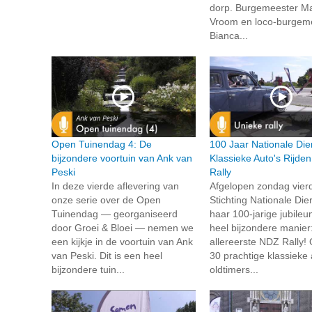
dorp. Burgemeester Mar
Vroom en loco-burgem
Bianca...
Open Tuinendag 4: De
100 Jaar Nationale Die
bijzondere voortuin van Ank van
Klassieke Auto's Rijde
Peski
Rally
In deze vierde aflevering van
Afgelopen zondag vier
onze serie over de Open
Stichting Nationale Die
Tuinendag — georganiseerd
haar 100-jarige jubile
door Groei & Bloei — nemen we
heel bijzondere manier
een kijkje in de voortuin van Ank
allereerste NDZ Rally!
van Peski. Dit is een heel
30 prachtige klassieke 
bijzondere tuin...
oldtimers...