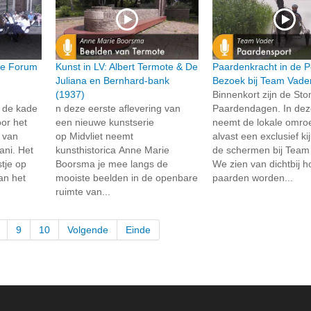
ie Forum
Kunst in LV: Albert Termote & De
Paardenkracht in de P
Juliana en Bernhard-bank
Bezoek bij Team Vade
(1937)
Binnenkort zijn de St
 de kade
n deze eerste aflevering van
Paardendagen. In dez
or het
een nieuwe kunstserie
neemt de lokale omroe
t van
op Midvliet neemt
alvast een exclusief ki
ni. Het
kunsthistorica Anne Marie
de schermen bij Team
tje op
Boorsma je mee langs de
We zien van dichtbij 
an het
mooiste beelden in de openbare
paarden worden...
ruimte van...
9
10
Volgende
Einde