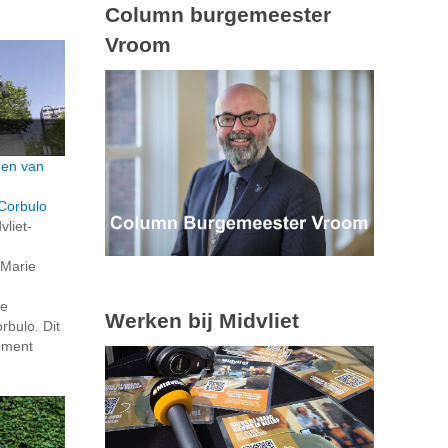
Column burgemeester
Vroom
den van
Corbulo
vliet-
 Marie
de
Werken bij Midvliet
bulo. Dit
ument