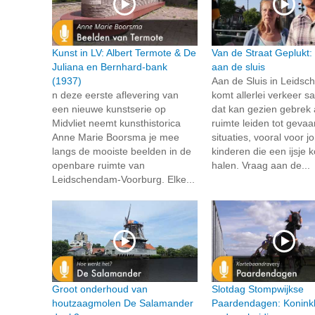
Kunst in LV: Albert Termote & De
Van de Straat Geplukt:
Juliana en Bernhard-bank
aan de sluis
(1937)
Aan de Sluis in Leids
n deze eerste aflevering van
komt allerlei verkeer 
een nieuwe kunstserie op
dat kan gezien gebrek
Midvliet neemt kunsthistorica
ruimte leiden tot gevaar
Anne Marie Boorsma je mee
situaties, vooral voor j
langs de mooiste beelden in de
kinderen die een ijsje
openbare ruimte van
halen. Vraag aan de...
Leidschendam-Voorburg. Elke...
Groot onderhoud van
Slotdag Stompwijkse
houtzaagmolen De Salamander
Paardendagen: Koninkl