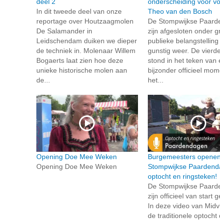
deel 2
onderscheiding voor voo
In dit tweede deel van onze
Theo van den Bosch
reportage over Houtzaagmolen
De Stompwijkse Paar
De Salamander in
zijn afgesloten onder g
Leidschendam duiken we dieper
publieke belangstelling
de techniek in. Molenaar Willem
gunstig weer. De vierd
Bogaerts laat zien hoe deze
stond in het teken van
unieke historische molen aan
bijzonder officieel mo
de...
het...
Opening Doe Mee Weken
Burgemeesters opene
Opening Doe Mee Weken
Stompwijkse Paardend
optocht en ringsteken!
De Stompwijkse Paar
zijn officieel van start
In deze video van Midvli
de traditionele optocht