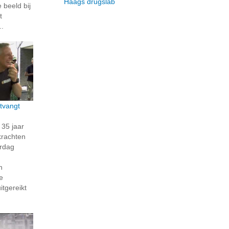
Haags drugslab
beeld bij
t
..
tvangt
35 jaar
krachten
erdag
n
e
itgereikt