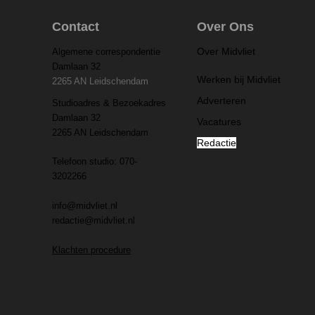
Contact
Over Ons
Over Midvliet
Algemene correspondentie
Damlaan 32
Werken bij Midvliet
2265 AN Leidschendam
Adverteren
Studioadres & Bezoekadres
Damlaan 32
Vacatures
2265 AN Leidschendam
Redactie
Telefoon studio: 070-
3202266
info@midvliet.nl
redactie@midvliet.nl
Klachten procedure