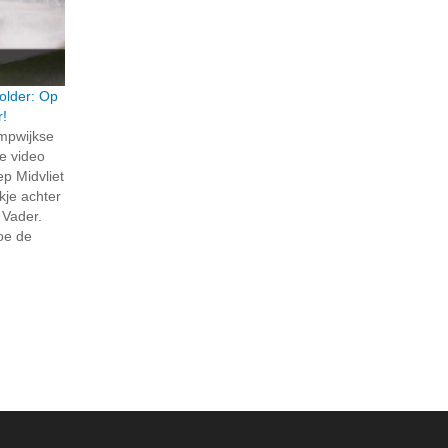
older: Op
r!
ompwijkse
e video
p Midvliet
jkje achter
 Vader.
hoe de