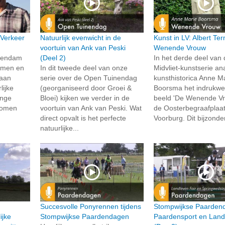
 Verkeer
Natuurlijk evenwicht in de
Kunst in LV: Albert Te
voortuin van Ank van Peski
Wenende Vrouw
chendam
(Deel 2)
In het derde deel van
samen en
In dit tweede deel van onze
Midvliet-kunstserie an
 aan
serie over de Open Tuinendag
kunsthistorica Anne M
lijke
(georganiseerd door Groei &
Boorsma het indrukw
onge
Bloei) kijken we verder in de
beeld 'De Wenende Vr
 komen
voortuin van Ank van Peski. Wat
de Oosterbegraafplaat
direct opvalt is het perfecte
Voorburg. Dit bijzonde
natuurlijke...
Succesvolle Ponyrennen tijdens
Stompwijkse Paarden
ijke
Stompwijkse Paardendagen
Paardensport en Land