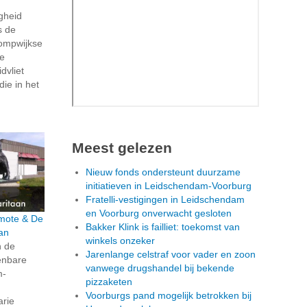
igheid
s de
ompwijkse
ze
dvliet
die in het
Meest gelezen
Nieuw fonds ondersteunt duurzame
initiatieven in Leidschendam-Voorburg
Fratelli-vestigingen in Leidschendam
en Voorburg onverwacht gesloten
rmote & De
Bakker Klink is failliet: toekomst van
an
winkels onzeker
n de
Jarenlange celstraf voor vader en zoon
penbare
vanwege drugshandel bij bekende
m-
pizzaketen
Voorburgs pand mogelijk betrokken bij
arie