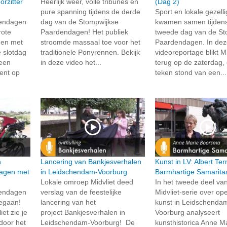
rzitter
Heerlijk weer, volle tribunes en
(Dag 2)
pure spanning tijdens de derde
Sport en lokale gezell
dendagen
dag van de Stompwijkse
kwamen samen tijden
rote
Paardendagen! Het publiek
tweede dag van de St
 en met
stroomde massaal toe voor het
Paardendagen. In de
e slotdag
traditionele Ponyrennen. Bekijk
videoreportage blikt Mi
 een
in deze video het...
terug op de zaterdag, 
ment op
teken stond van een...
n
Lancering van Bankjesverhalen
Kunst in LV: Albert Te
agen met
in Leidschendam-Voorburg
Barmhartige Samarita
Lokale omroep Midvliet deed
In het tweede deel va
dendagen
verslag van de feestelijke
Midvliet-serie over o
 gegaan!
lancering van het
kunst in Leidschenda
et zie je
project Bankjesverhalen in
Voorburg analyseert
 door het
Leidschendam-Voorburg! De
kunsthistorica Anne M