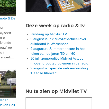
rmote & De
Deze week op radio & tv
 de
alyseert
Vandaag op Midvliet TV
arie
6 augustus (h): Midvliet Actueel over
ekkende
duinbrand in Wassenaar
ouw' op
9 augustus: Summerpopcorn in het
s in
teken van de jaren '50 en '60
re werk...
30 juli: zomereditie Midvliet Actueel
(h)over droogteproblemen in de regio
2 augustus: speciale radio-uitzending
'Haagse Klanken'
Nu te zien op Midvliet TV
dagen:
leven Fair