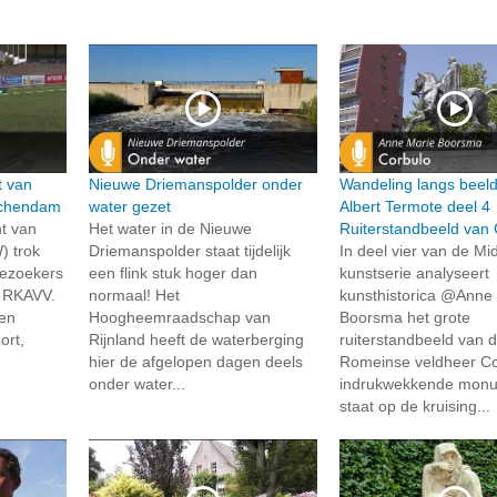
t van
Nieuwe Driemanspolder onder
Wandeling langs beel
schendam
water gezet
Albert Termote deel 4
t van
Het water in de Nieuwe
Ruiterstandbeeld van 
) trok
Driemanspolder staat tijdelijk
In deel vier van de Mid
bezoekers
een flink stuk hoger dan
kunstserie analyseert
g RKAVV.
normaal! Het
kunsthistorica @Anne
en
Hoogheemraadschap van
Boorsma het grote
ort,
Rijnland heeft de waterberging
ruiterstandbeeld van 
hier de afgelopen dagen deels
Romeinse veldheer Cor
onder water...
indrukwekkende mon
staat op de kruising...