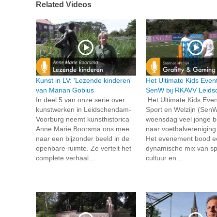
Related Videos
Kunst in LV: 'Lezende kinderen'
Het Ultimate Kids Even
van Marian Gobius
SenW bij RKAVV Leid
In deel 5 van onze serie over
Het Ultimate Kids Even
kunstwerken in Leidschendam-
Sport en Welzijn (SenW
Voorburg neemt kunsthistorica
woensdag veel jonge 
Anne Marie Boorsma ons mee
naar voetbalverenigin
naar een bijzonder beeld in de
Het evenement bood e
openbare ruimte. Ze vertelt het
dynamische mix van sp
complete verhaal...
cultuur en...