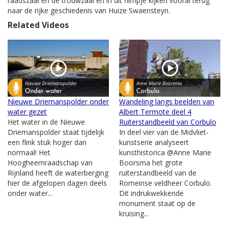
raadszaal en de trouwzaal en in dit filmpje kijken vooral terug
naar de rijke geschiedenis van Huize Swaensteyn.
Related Videos
Nieuwe Driemanspolder onder
Wandeling langs beelden van
water gezet
Albert Termote deel 4
Het water in de Nieuwe
Ruiterstandbeeld van Corbulo
Driemanspolder staat tijdelijk
In deel vier van de Midvliet-
een flink stuk hoger dan
kunstserie analyseert
normaal! Het
kunsthistorica @Anne Marie
Hoogheemraadschap van
Boorsma het grote
Rijnland heeft de waterberging
ruiterstandbeeld van de
hier de afgelopen dagen deels
Romeinse veldheer Corbulo.
onder water...
Dit indrukwekkende
monument staat op de
kruising...