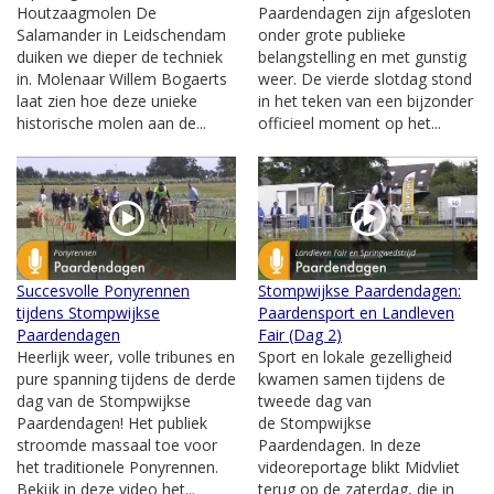
Houtzaagmolen De
Paardendagen zijn afgesloten
Salamander in Leidschendam
onder grote publieke
duiken we dieper de techniek
belangstelling en met gunstig
in. Molenaar Willem Bogaerts
weer. De vierde slotdag stond
laat zien hoe deze unieke
in het teken van een bijzonder
historische molen aan de...
officieel moment op het...
Succesvolle Ponyrennen
Stompwijkse Paardendagen:
tijdens Stompwijkse
Paardensport en Landleven
Paardendagen
Fair (Dag 2)
Heerlijk weer, volle tribunes en
Sport en lokale gezelligheid
pure spanning tijdens de derde
kwamen samen tijdens de
dag van de Stompwijkse
tweede dag van
Paardendagen! Het publiek
de Stompwijkse
stroomde massaal toe voor
Paardendagen. In deze
het traditionele Ponyrennen.
videoreportage blikt Midvliet
Bekijk in deze video het...
terug op de zaterdag, die in