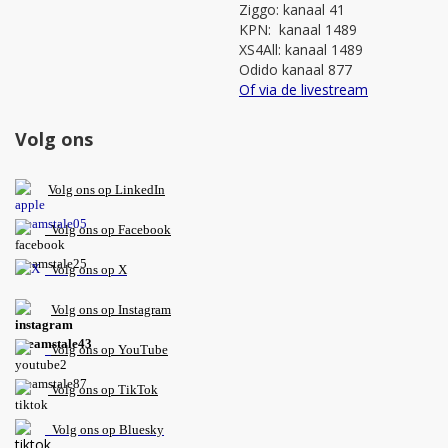
Ziggo: kanaal 41
KPN: kanaal 1489
XS4All: kanaal 1489
Odido kanaal 877
Of via de livestream
Volg ons
V
olg ons op L
inkedIn
Volg ons op Facebook
Volg ons op X
Volg ons op Instagram
Volg
ons op
YouTube
Volg ons op TikTok
Volg ons op Bluesky