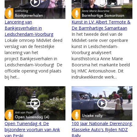
Lancering van
Kunst in LV: Albert Termote &
Bankjesverhalen in
De Barmhartige Samaritaan
Leidschendam-Voorburg
In het tweede deel van de
Lokale omroep Midvliet deed
Midvliet-serie over openbare
verslag van de feestelijke
kunst in Leidschendam-
lancering van het
Voorburg analyseert
project Bankjesverhalen in
kunsthistorica Anne Marie
Leidschendam-Voorburg! De
Boorsma het markante beeld
officiële opening vond plaats
bij HMC Antoniushove. Dit
bij het...
indrukwekkende werk...
Open Tuinendag 4: De
100 Jaar Nationale Dierenzorg:
bijzondere voortuin van Ank
Klassieke Auto's Rijden NDZ
van Peski
Rally