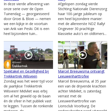
In deze vierde aflevering van
Afgelopen zondag vierde
onze serie over de Open
Stichting Nationale Dierenzorg
Tuinendag — georganiseerd
haar 100-jarige jubileum op
door Groei & Bloei — nemen
een heel bijzondere manier:
we een kijkje in de voortuin
met de allereerste NDZ Rally!
van Ank van Peski. Dit is een
Ongeveer 30 prachtige
heel bijzondere tuin...
klassieke auto's en oldtimers...
Spektakel en Gezelligheid bij
Marcel Breeuwsma ontvangt
Trekkertrek Wilsveen
Leeuwenharttrofee
Zondag was het weer tijd voor
Marcel Breeuwsma, al 35 jaar
de jaarlijkse Trekkertrek
een van de drijvende krachten
Wilsveen! Midvliet was erbij
achter Midvliet, is zaterdag
om al het geweld op de baan
verrast met de
én de sfeer in het publiek vast
Leeuwenharttrofee van
te leggen. Tussen de ronkende
Lionsclub Voorburg. De
motoren, de...
onderscheiding werd uitgereikt