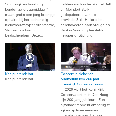
Stompwijk en Voorburg
hebben wethouder Marcel Belt
konden zaterdagmiddag 7
en Meindert Stolk,
maart gratis een jong boompje
gedeputeerde van de
ophalen bij het toekomstig
provincie Zuid-Holland het
nieuwbouwproject Vlietvoorde,
gerenoveerde park Vreugd en
Veurse Landweg in
Rust in Voorburg feestelijk
Leidschendam. Deze...
heropend. Stichting...
Knelpuntendebat
Concert in Neherlab
Knelpuntendebat
Auditorium ivm 200 jaar
Koninklijk Conservatorium
In 2026 viert het Koninklijk
Conservatorium in Den Haag
zijn 200-jarig jubileum. Een
bijzonder moment om terug te
kijken op twee eeuwen
muziekonderwijs. Dat wordt