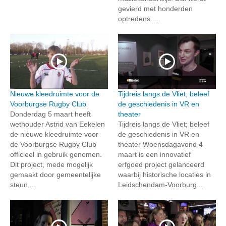
gevierd met honderden
optredens....
Nieuwe kleedruimte voor de
Tijdreis langs de Vliet; beleef
Voorburgse Rugby Club
de geschiedenis in VR en
Donderdag 5 maart heeft
theater
wethouder Astrid van Eekelen
Tijdreis langs de Vliet; beleef
de nieuwe kleedruimte voor
de geschiedenis in VR en
de Voorburgse Rugby Club
theater Woensdagavond 4
officieel in gebruik genomen.
maart is een innovatief
Dit project, mede mogelijk
erfgoed project gelanceerd
gemaakt door gemeentelijke
waarbij historische locaties in
steun,...
Leidschendam-Voorburg...