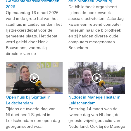
Gemeenteraadsverkiezingen
de bibliotheek Voorburg
2026
De bibliotheek organiseert
Op maandag 16 maart 2026
tijdens de boekenweek
vond in de grote hal van het
speciale activiteiten. Zaterdag
raadhuis in Leidschendam het
kwam een reizend computer
lijsttrekkersdebat voor de
museum naar de bibliotheek
gemeente plaats. Het debat
en zij hadden diverse oude
werd geleid door Henk
computers meegenomen.
Bouwmans, voormalig
Bezoekers...
directeur van de...
Open huis bij Signtaal in
NLdoet in Manege Hestar in
Leidschendam
Leidschendam
Tijdens de tweede dag van
Zaterdag 14 maart was de
NLdoet heeft Signtaal in
tweede dag van NLdoet, de
Leidschendam een open dag
grooste vrijwilligersactie van
georganiseerd waar
Nederland. Ook bij de Manege