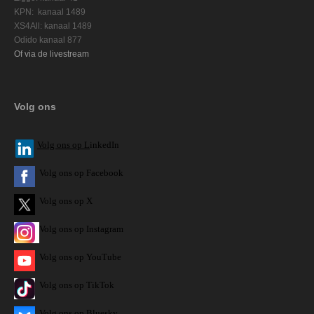
KPN: kanaal 1489
XS4All: kanaal 1489
Odido kanaal 877
Of via de livestream
Volg ons
V
olg ons op L
inkedIn
Volg ons op Facebook
Volg ons op X
Volg ons op Instagram
Volg
ons op
YouTube
Volg ons op TikTok
Volg ons op Bluesky