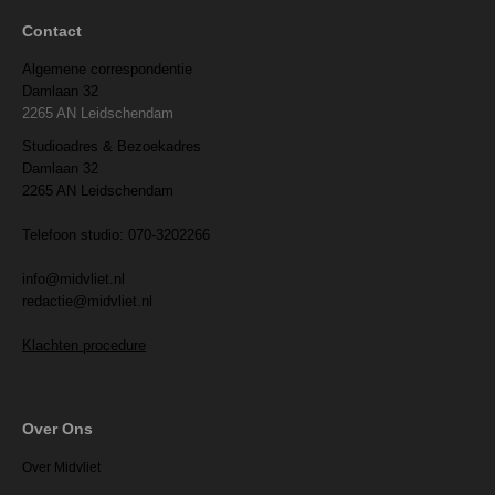
Contact
Algemene correspondentie
Damlaan 32
2265 AN Leidschendam
Studioadres & Bezoekadres
Damlaan 32
2265 AN Leidschendam
Telefoon studio: 070-3202266
info@midvliet.nl
redactie@midvliet.nl
Klachten procedure
Over Ons
Over Midvliet