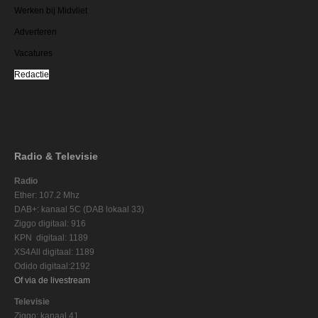
Werken bij Midvliet
Adverteren
Vacatures
Redactie
Radio & Televisie
Radio
Ether: 107.2 Mhz
DAB+: kanaal 5C (DAB lokaal 33)
Ziggo digitaal: 916
KPN digitaal: 1189
XS4All digitaal: 1189
Odido digitaal:2192
Of via de livestream
Televisie
Ziggo: kanaal 41