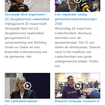
Stompwijk Next organiseert
Live registratie uitslag
ZZ-Jeugdtoernooi zaalvoetbal
gemeenteraadsverkiezingen
Vrijdagavond 20 maart heeft
2026
Stompwijk Next het ZZ-
Woensdag 18 maart kon
Jeugdtoernooi zaalvoetbal
Leidschendam-Voorburg
georganiseerd in
stemmen voor de
samenwerking met Stichting
gemeenteraad. Om 21 uur
Groen en Geluk en met
sloten de stembussen. Daarna
financiële ondersteuning van
vond in het raadhuis van
de gemeente. Het...
Leidschendam een grote
uitslagenavond plaats. Onder
het...
Het Lijsttrekkersdebat -
Reizend computer museum in