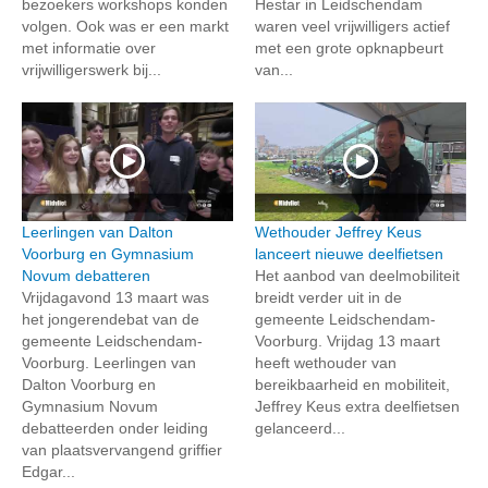
bezoekers workshops konden
Hestar in Leidschendam
volgen. Ook was er een markt
waren veel vrijwilligers actief
met informatie over
met een grote opknapbeurt
vrijwilligerswerk bij...
van...
Leerlingen van Dalton
Wethouder Jeffrey Keus
Voorburg en Gymnasium
lanceert nieuwe deelfietsen
Novum debatteren
Het aanbod van deelmobiliteit
Vrijdagavond 13 maart was
breidt verder uit in de
het jongerendebat van de
gemeente Leidschendam-
gemeente Leidschendam-
Voorburg. Vrijdag 13 maart
Voorburg. Leerlingen van
heeft wethouder van
Dalton Voorburg en
bereikbaarheid en mobiliteit,
Gymnasium Novum
Jeffrey Keus extra deelfietsen
debatteerden onder leiding
gelanceerd...
van plaatsvervangend griffier
Edgar...