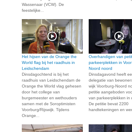
Wassenaar (VCW). De
feestelijke...
Het hijsen van de Orange the
Overhandigen van petit
World flag bij het raadhuis in
parkeerplekken in Voor
Leidschendam
Noord noord
Dinsdagochtend is bij het
Dinsdagavond heeft e
raadhuis van Leidschendam de
delegatie van bewoners
Orange the World vlag gehesen
wijk Voorburg-Noord n
door het college van
petitie aangeboden vo
burgemeester en wethouders
van parkeerplekken in d
samen met de Soroptimisten
De petitie bevat 2200
Voorburg/Rijswijk. Tijdens
handtekeningen en wer
Orange...