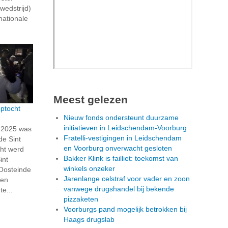
wedstrijd)
nationale
Meest gelezen
ptocht
Nieuw fonds ondersteunt duurzame
initiatieven in Leidschendam-Voorburg
 2025 was
Fratelli-vestigingen in Leidschendam
de Sint
en Voorburg onverwacht gesloten
ht werd
Bakker Klink is failliet: toekomst van
int
winkels onzeker
 Oosteinde
Jarenlange celstraf voor vader en zoon
ren
vanwege drugshandel bij bekende
e...
pizzaketen
Voorburgs pand mogelijk betrokken bij
Haags drugslab