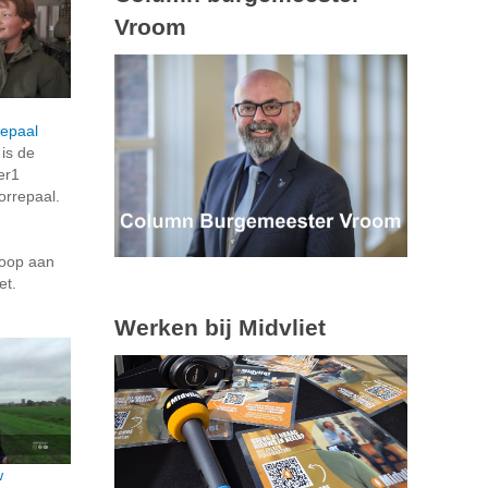
Vroom
repaal
is de
er1
orrepaal.
coop aan
et.
Werken bij Midvliet
w