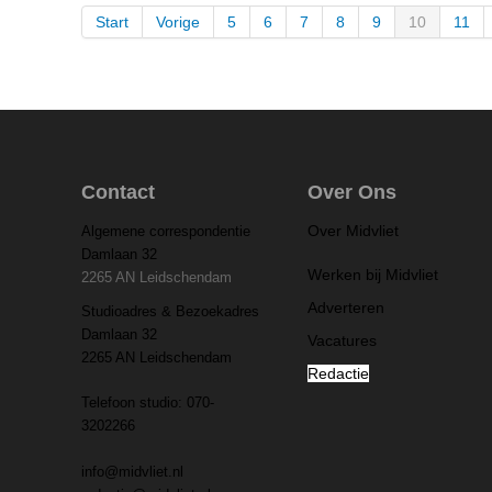
Start
Vorige
5
6
7
8
9
10
11
Contact
Over Ons
Over Midvliet
Algemene correspondentie
Damlaan 32
Werken bij Midvliet
2265 AN Leidschendam
Adverteren
Studioadres & Bezoekadres
Damlaan 32
Vacatures
2265 AN Leidschendam
Redactie
Telefoon studio: 070-
3202266
info@midvliet.nl