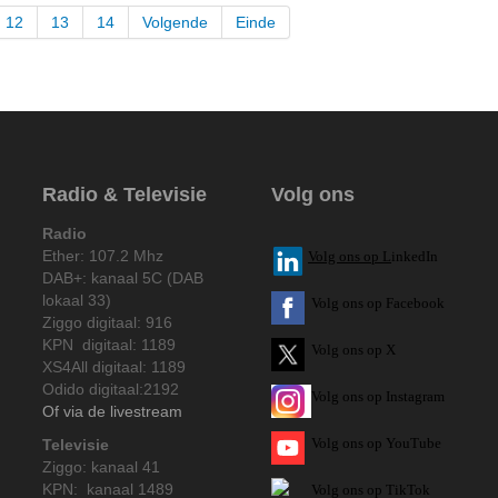
12
13
14
Volgende
Einde
Radio & Televisie
Volg ons
Radio
Ether: 107.2 Mhz
V
olg ons op L
inkedIn
DAB+: kanaal 5C (DAB
lokaal 33)
Volg ons op Facebook
Ziggo digitaal: 916
KPN digitaal: 1189
Volg ons op X
XS4All digitaal: 1189
Odido digitaal:2192
Volg ons op Instagram
Of via de livestream
Volg
ons op
YouTube
Televisie
Ziggo: kanaal 41
KPN: kanaal 1489
Volg ons op TikTok