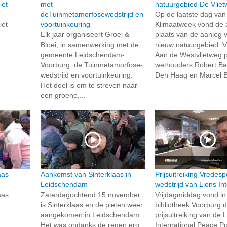
iet
met
natuurgebied De Vliet
deTuinmetamorfosewedstrijd en
Op de laatste dag van
iet
voortuinkeuring
Klimaatweek vond de 
Elk jaar organiseert Groei &
plaats van de aanleg 
Bloei, in samenwerking met de
nieuw natuurgebied: V
gemeente Leidschendam-
Aan de Westvlietweg p
Voorburg, de Tuinmetamorfose-
wethouders Robert Ba
wedstrijd en voortuinkeuring.
Den Haag en Marcel Be
Het doel is om te streven naar
een groene,...
aas
Aankomst van Sinterklaas in
Prijsuitreiking Vredesp
Leidschendam
wedstrijd van Lions In
aas
Zaterdagochtend 15 november
Vrijdagmiddag vond in
is Sinterklaas en de pieten weer
bibliotheek Voorburg 
aangekomen in Leidschendam.
prijsuitreiking van de 
Het was ondanks de regen erg
International Peace P