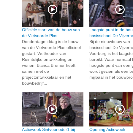
Officiële start van de bouw van
Laagste punt in de bo
de Vietvoorde Plas
basisschool De Vijverh
Donderdagmiddag is de bouw
Bij de nieuwbouw van
van de Vietvoorde Plas officieel
basisschool De Vijverho
gestart. Wethouder van
Voorburg is het laagste
Ruimtelijke ontwikkeling en
bereikt. Waar normaal 
wonen, Bianca Bremer heeft
hoogste punt van een
samen met de
wordt gezien als een be
projectontwikkelaar en het
mijlpaal in het bouwproc
bouwbedrijf...
Actieweek Sintvoorieder1 bij
Opening Actieweek