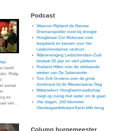
Podcast
Waarom Rijnland de Nieuwe
Driemanspolder inzet bij droogte
Hoogleraar Cor Molenaar over
leegstand en kansen voor het
Leidschendamse centrum
Wijkvereniging Leidschendam-Zuid
bestaat 50 jaar en viert jubileum
liet
Roeland Hillen over de stilstaande
r heeft
wieken van De Salamander
ën, Philip
Tom Erik-Grotens over de grote
d
duinbrand bij de Wassenaarse Slag
t aantal
Watertekort: Hoogheemraadschap
in
roept op zuinig met water om te gaan
urg en
Vier dagen, 160 kilometer:
aal van...
Vierdaagsedebutant Karin blikt terug
Column burgemeester