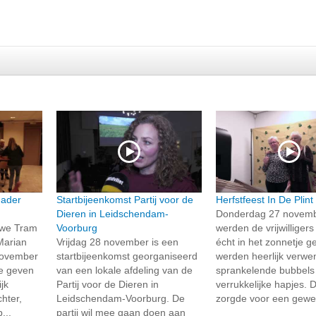
dader
Startbijeenkomst Partij voor de
Herfstfeest In De Plint
Dieren in Leidschendam-
Donderdag 27 novem
uwe Tram
Voorburg
werden de vrijwilliger
Marian
Vrijdag 28 november is een
écht in het zonnetje g
november
startbijeenkomst georganiseerd
werden heerlijk verwe
te geven
van een lokale afdeling van de
sprankelende bubbels
jk
Partij voor de Dieren in
verrukkelijke hapjes.
hter,
Leidschendam-Voorburg. De
zorgde voor een gewel
...
partij wil mee gaan doen aan