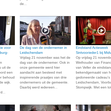
de...
ie voor
De dag van de ondernemer in
Eindstand Actieweek
burg-
Leidschendam
Sintvoorieder1 bij Midv
Vrijdag 21 november was het de
Op vrijdag 21 novembe
en
dag van de ondernemer. Ook in
Wethouder van Financi
 uit de
onze gemeente werd hier
van Veller de eindstan
oord een
aandacht aan besteed met
bekendgemaakt van he
or behoud
inspirerende praatjes van drie
gedoneerde cadeau's 
e wijk.
ondernemers uit de gemeente.
Leidschendam, Voorb
Daarbij werd iedereen...
Stompwijk. Met een tot
d...