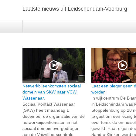
Laatste nieuws uit Leidschendam-Voorburg
Netwerkbijeenkomsten sociaal
Laat een pleger geen 
domein van SKW naar VCW
worden
Wassenaar.
In wijkcentrum De Bla
Sociaal Kontact Wassenaar
in Leidschendam was 
(SKW) heeft maandag 1
Stoppelenburg op 28 
december de organisatie van de
te gast om een lezing 
netwerkbijeenkomsten in het
over femicide en huiseli
sociaal domein overgedragen
geweld. Haar eigen doc
aan de Vrijwilligerscentrale
Sandra Klinker, werd op