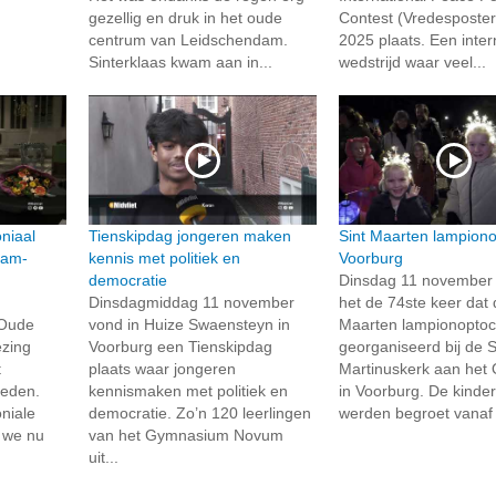
gezellig en druk in het oude
Contest (Vredesposter
centrum van Leidschendam.
2025 plaats. Een inter
Sinterklaas kwam aan in...
wedstrijd waar veel...
niaal
Tienskipdag jongeren maken
Sint Maarten lampiono
dam-
kennis met politiek en
Voorburg
democratie
Dinsdag 11 november
Dinsdagmiddag 11 november
het de 74ste keer dat 
 Oude
vond in Huize Swaensteyn in
Maarten lampionoptoc
ezing
Voorburg een Tienskipdag
georganiseerd bij de S
t
plaats waar jongeren
Martinuskerk aan het
heden.
kennismaken met politiek en
in Voorburg. De kinde
niale
democratie. Zo’n 120 leerlingen
werden begroet vanaf t
 we nu
van het Gymnasium Novum
uit...