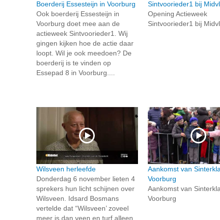
Boerderij Essesteijn in Voorburg
Sintvoorieder1 bij Midvl
Ook boerderij Essesteijn in
Opening Actieweek
Voorburg doet mee aan de
Sintvoorieder1 bij Midvl
actieweek Sintvoorieder1. Wij
gingen kijken hoe de actie daar
loopt. Wil je ook meedoen? De
boerderij is te vinden op
Essepad 8 in Voorburg....
Wilsveen herleefde
Aankomst van Sinterkl
Donderdag 6 november lieten 4
Voorburg
sprekers hun licht schijnen over
Aankomst van Sinterkl
Wilsveen. Idsard Bosmans
Voorburg
vertelde dat “Wilsveen’ zoveel
meer is dan veen en turf alleen.