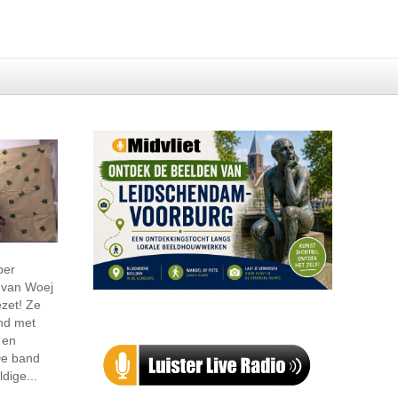
ber
s van Woej
ezet! Ze
nd met
 en
 De band
dige...