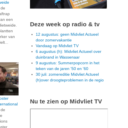
weide
 de
aftrap
van een
Deze week op radio & tv
lietweide.
lantten
12 augustus: geen Midvliet Actueel
rker van
door zomervakantie
lt...
Vandaag op Midvliet TV
6 augustus (h): Midvliet Actueel over
duinbrand in Wassenaar
9 augustus: Summerpopcorn in het
teken van de jaren '50 en '60
30 juli: zomereditie Midvliet Actueel
(h)over droogteproblemen in de regio
oster
Nu te zien op Midvliet TV
ternational
 de
de
Lions
oster