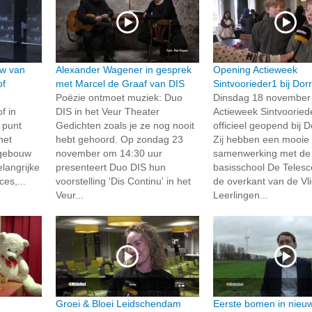
uw van
Alexander Wagener in gesprek
Opening Actieweek
of
met Marcel de Graaf van DIS
Sintvoorieder1 bij Dor
Poëzie ontmoet muziek: Duo
Dinsdag 18 november 
f in
DIS in het Veur Theater
Actieweek Sintvooried
 punt
Gedichten zoals je ze nog nooit
officieel geopend bij D
het
hebt gehoord. Op zondag 23
Zij hebben een mooie
 gebouw
november om 14:30 uur
samenwerking met de
langrijke
presenteert Duo DIS hun
basisschool De Teles
es,...
voorstelling 'Dis Continu' in het
de overkant van de Vli
Veur...
Leerlingen...
Groei & Bloei Leidschendam
Eerste bomen in nieu