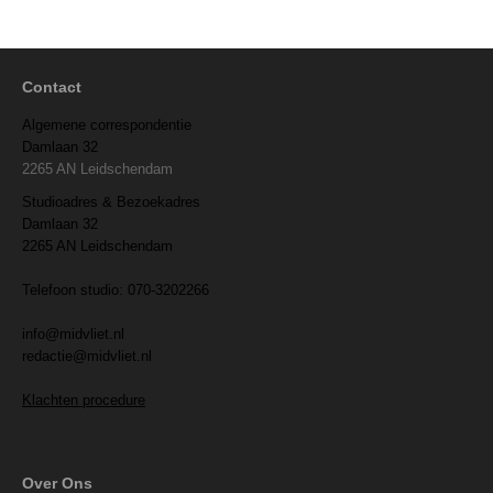
Contact
Algemene correspondentie
Damlaan 32
2265 AN Leidschendam
Studioadres & Bezoekadres
Damlaan 32
2265 AN Leidschendam
Telefoon studio: 070-3202266
info@midvliet.nl
redactie@midvliet.nl
Klachten procedure
Over Ons