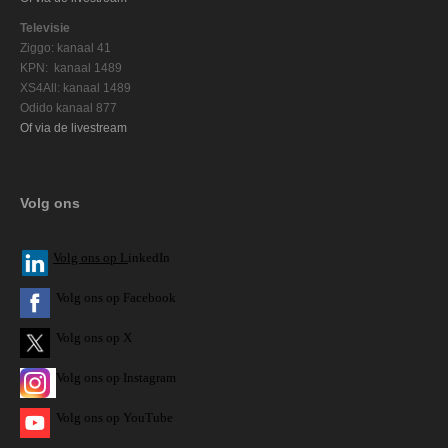
Televisie
Ziggo: kanaal 41
KPN: kanaal 1489
XS4All: kanaal 1489
Odido kanaal 877
Of via de livestream
Volg ons
V
olg ons op L
inkedIn
Volg ons op Facebook
Volg ons op X
Volg ons op Instagram
Volg
ons op
YouTube