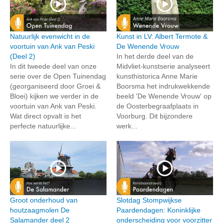
Natuurlijk evenwicht in de
Kunst in LV: Albert Termote &
voortuin van Ank van Peski
De Wenende Vrouw
(Deel 2)
In het derde deel van de
In dit tweede deel van onze
Midvliet-kunstserie analyseert
serie over de Open Tuinendag
kunsthistorica Anne Marie
(georganiseerd door Groei &
Boorsma het indrukwekkende
Bloei) kijken we verder in de
beeld 'De Wenende Vrouw' op
voortuin van Ank van Peski.
de Oosterbegraafplaats in
Wat direct opvalt is het
Voorburg. Dit bijzondere
perfecte natuurlijke...
werk...
Groot onderhoud van
Slotdag Stompwijkse
houtzaagmolen De
Paardendagen: Koninklijke
Salamander deel 2
onderscheiding voor voorzitter