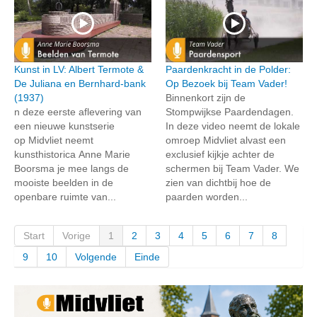
Kunst in LV: Albert Termote &
Paardenkracht in de Polder:
De Juliana en Bernhard-bank
Op Bezoek bij Team Vader!
(1937)
Binnenkort zijn de
n deze eerste aflevering van
Stompwijkse Paardendagen.
een nieuwe kunstserie
In deze video neemt de lokale
op Midvliet neemt
omroep Midvliet alvast een
kunsthistorica Anne Marie
exclusief kijkje achter de
Boorsma je mee langs de
schermen bij Team Vader. We
mooiste beelden in de
zien van dichtbij hoe de
openbare ruimte van...
paarden worden...
Start
Vorige
1
2
3
4
5
6
7
8
9
10
Volgende
Einde