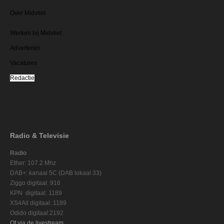
Over Midvliet
Werken bij Midvliet
Adverteren
Vacatures
Redactie
Radio & Televisie
Radio
Ether: 107.2 Mhz
DAB+: kanaal 5C (DAB lokaal 33)
Ziggo digitaal: 916
KPN digitaal: 1189
XS4All digitaal: 1189
Odido digitaal:2192
Of via de livestream