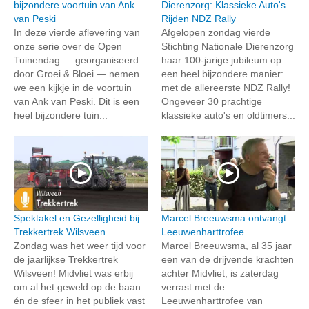
bijzondere voortuin van Ank
Dierenzorg: Klassieke Auto's
van Peski
Rijden NDZ Rally
In deze vierde aflevering van
Afgelopen zondag vierde
onze serie over de Open
Stichting Nationale Dierenzorg
Tuinendag — georganiseerd
haar 100-jarige jubileum op
door Groei & Bloei — nemen
een heel bijzondere manier:
we een kijkje in de voortuin
met de allereerste NDZ Rally!
van Ank van Peski. Dit is een
Ongeveer 30 prachtige
heel bijzondere tuin...
klassieke auto's en oldtimers...
Spektakel en Gezelligheid bij
Marcel Breeuwsma ontvangt
Trekkertrek Wilsveen
Leeuwenharttrofee
Zondag was het weer tijd voor
Marcel Breeuwsma, al 35 jaar
de jaarlijkse Trekkertrek
een van de drijvende krachten
Wilsveen! Midvliet was erbij
achter Midvliet, is zaterdag
om al het geweld op de baan
verrast met de
én de sfeer in het publiek vast
Leeuwenharttrofee van