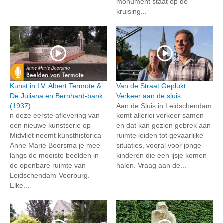
monument staat op de
kruising...
Kunst in LV: Albert Termote &
Van de Straat Geplukt:
De Juliana en Bernhard-bank
Verkeer aan de sluis
(1937)
Aan de Sluis in Leidschendam
n deze eerste aflevering van
komt allerlei verkeer samen
een nieuwe kunstserie op
en dat kan gezien gebrek aan
Midvliet neemt kunsthistorica
ruimte leiden tot gevaarlijke
Anne Marie Boorsma je mee
situaties, vooral voor jonge
langs de mooiste beelden in
kinderen die een ijsje komen
de openbare ruimte van
halen. Vraag aan de...
Leidschendam-Voorburg.
Elke...