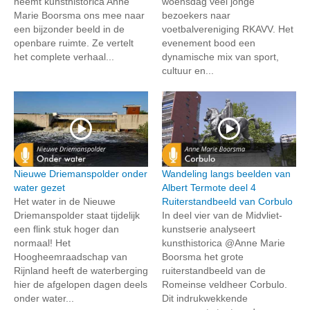
neemt kunsthistorica Anne
woensdag veel jonge
Marie Boorsma ons mee naar
bezoekers naar
een bijzonder beeld in de
voetbalvereniging RKAVV. Het
openbare ruimte. Ze vertelt
evenement bood een
het complete verhaal...
dynamische mix van sport,
cultuur en...
Nieuwe Driemanspolder onder
Wandeling langs beelden van
water gezet
Albert Termote deel 4
Het water in de Nieuwe
Ruiterstandbeeld van Corbulo
Driemanspolder staat tijdelijk
In deel vier van de Midvliet-
een flink stuk hoger dan
kunstserie analyseert
normaal! Het
kunsthistorica @Anne Marie
Hoogheemraadschap van
Boorsma het grote
Rijnland heeft de waterberging
ruiterstandbeeld van de
hier de afgelopen dagen deels
Romeinse veldheer Corbulo.
onder water...
Dit indrukwekkende