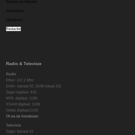
Werken bij Midvliet
Adverteren
Vacatures
Redactie
Radio & Televisie
Radio
Ether: 107.2 Mhz
DAB+: kanaal 5C (DAB lokaal 33)
Ziggo digitaal: 916
KPN digitaal: 1189
XS4All digitaal: 1189
Odido digitaal:2192
Of via de livestream
Televisie
Ziggo: kanaal 41