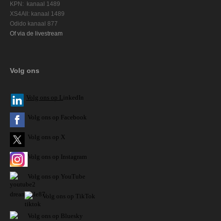
KPN: kanaal 1489
XS4All: kanaal 1489
Odido kanaal 877
Of via de livestream
Volg ons
V
olg ons op L
inkedIn
Volg ons op Facebook
Volg ons op X
Volg ons op Instagram
Volg
ons op
YouTube
Volg ons op TikTok
Volg ons op Bluesky