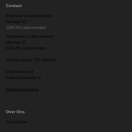
Contact
Algemene correspondentie
Damlaan 32
2265 AN Leidschendam
Studioadres & Bezoekadres
Damlaan 32
2265 AN Leidschendam
Telefoon studio: 070-3202266
info@midvliet.nl
redactie@midvliet.nl
Klachten procedure
Over Ons
Over Midvliet