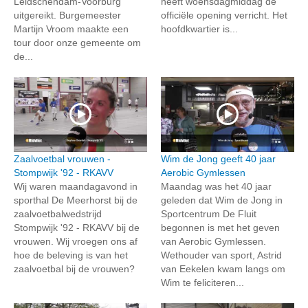
Leidschendam-Voorburg
heeft woensdagmiddag de
uitgereikt. Burgemeester
officiële opening verricht. Het
Martijn Vroom maakte een
hoofdkwartier is...
tour door onze gemeente om
de...
Zaalvoetbal vrouwen -
Wim de Jong geeft 40 jaar
Stompwijk '92 - RKAVV
Aerobic Gymlessen
Wij waren maandagavond in
Maandag was het 40 jaar
sporthal De Meerhorst bij de
geleden dat Wim de Jong in
zaalvoetbalwedstrijd
Sportcentrum De Fluit
Stompwijk '92 - RKAVV bij de
begonnen is met het geven
vrouwen. Wij vroegen ons af
van Aerobic Gymlessen.
hoe de beleving is van het
Wethouder van sport, Astrid
zaalvoetbal bij de vrouwen?
van Eekelen kwam langs om
Wim te feliciteren...