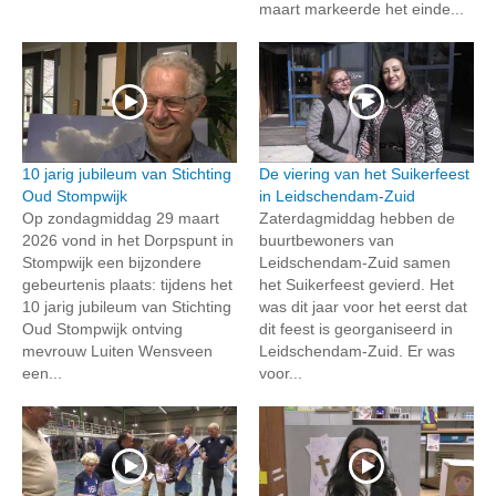
maart markeerde het einde...
10 jarig jubileum van Stichting
De viering van het Suikerfeest
Oud Stompwijk
in Leidschendam-Zuid
Op zondagmiddag 29 maart
Zaterdagmiddag hebben de
2026 vond in het Dorpspunt in
buurtbewoners van
Stompwijk een bijzondere
Leidschendam-Zuid samen
gebeurtenis plaats: tijdens het
het Suikerfeest gevierd. Het
10 jarig jubileum van Stichting
was dit jaar voor het eerst dat
Oud Stompwijk ontving
dit feest is georganiseerd in
mevrouw Luiten Wensveen
Leidschendam-Zuid. Er was
een...
voor...