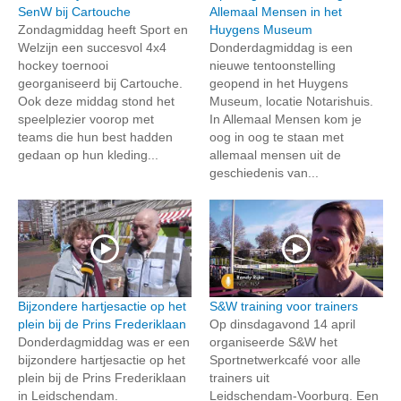
SenW bij Cartouche
Allemaal Mensen in het
Zondagmiddag heeft Sport en
Huygens Museum
Welzijn een succesvol 4x4
Donderdagmiddag is een
hockey toernooi
nieuwe tentoonstelling
georganiseerd bij Cartouche.
geopend in het Huygens
Ook deze middag stond het
Museum, locatie Notarishuis.
speelplezier voorop met
In Allemaal Mensen kom je
teams die hun best hadden
oog in oog te staan met
gedaan op hun kleding...
allemaal mensen uit de
geschiedenis van...
Bijzondere hartjesactie op het
S&W training voor trainers
plein bij de Prins Frederiklaan
Op dinsdagavond 14 april
Donderdagmiddag was er een
organiseerde S&W het
bijzondere hartjesactie op het
Sportnetwerkcafé voor alle
plein bij de Prins Frederiklaan
trainers uit
in Leidschendam.
Leidschendam‑Voorburg. Een