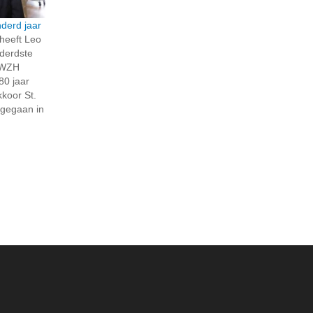
derd jaar
heeft Leo
derdste
n WZH
80 jaar
kkoor St.
opgegaan in