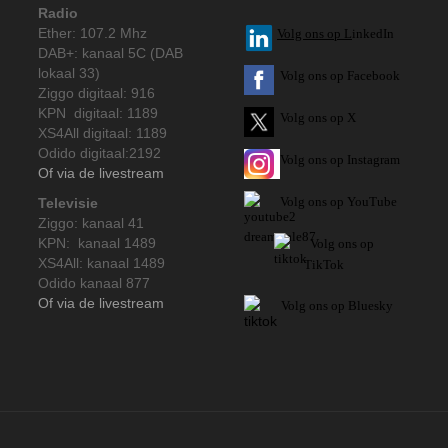
Radio
Ether: 107.2 Mhz
V
olg ons op L
inkedIn
DAB+: kanaal 5C (DAB
lokaal 33)
Volg ons op Facebook
Ziggo digitaal: 916
KPN digitaal: 1189
Volg ons op X
XS4All digitaal: 1189
Odido digitaal:2192
Volg ons op Instagram
Of via de livestream
Volg
ons op
YouTube
Televisie
Ziggo: kanaal 41
KPN: kanaal 1489
Volg ons op
XS4All: kanaal 1489
TikTok
Odido kanaal 877
Of via de livestream
Volg ons op Bluesky