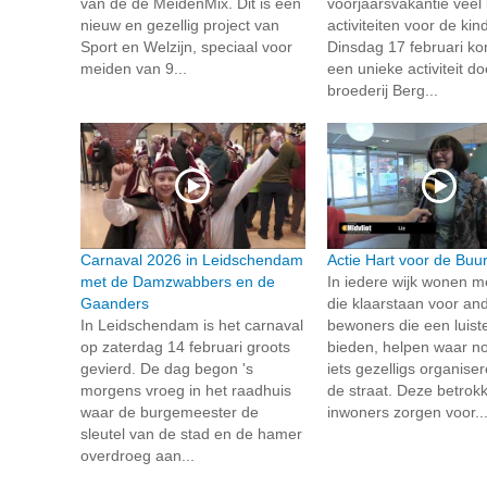
van de de MeidenMix. Dit is een
voorjaarsvakantie veel
nieuw en gezellig project van
activiteiten voor de kin
Sport en Welzijn, speciaal voor
Dinsdag 17 februari k
meiden van 9...
een unieke activiteit do
broederij Berg...
Carnaval 2026 in Leidschendam
Actie Hart voor de Buur
met de Damzwabbers en de
In iedere wijk wonen 
Gaanders
die klaarstaan voor an
In Leidschendam is het carnaval
bewoners die een luist
op zaterdag 14 februari groots
bieden, helpen waar no
gevierd. De dag begon 's
iets gezelligs organise
morgens vroeg in het raadhuis
de straat. Deze betrok
waar de burgemeester de
inwoners zorgen voor..
sleutel van de stad en de hamer
overdroeg aan...