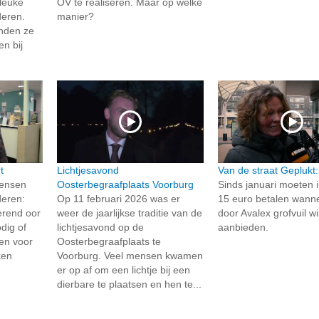
 leuke
OV te realiseren. Maar op welke
deren.
manier?
onden ze
en bij
t
Lichtjesavond
Van de straat Geplukt:
mensen
Oosterbegraafplaats Voorburg
Sinds januari moeten 
deren:
Op 11 februari 2026 was er
15 euro betalen wann
erend oor
weer de jaarlijkse traditie van de
door Avalex grofvuil wi
dig of
lichtjesavond op de
aanbieden.
ren voor
Oosterbegraafplaats te
ken
Voorburg. Veel mensen kwamen
.
er op af om een lichtje bij een
dierbare te plaatsen en hen te...