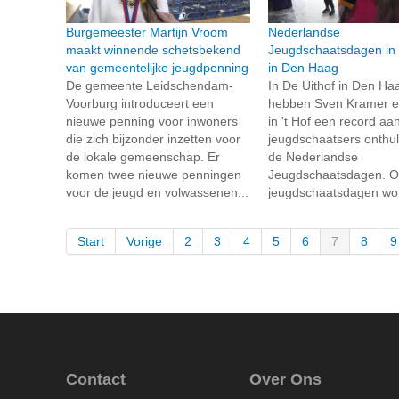
Burgemeester Martijn Vroom
Nederlandse
maakt winnende schetsbekend
Jeugdschaatsdagen in 
van gemeentelijke jeugdpenning
in Den Haag
De gemeente Leidschendam-
In De Uithof in Den Ha
Voorburg introduceert een
hebben Sven Kramer 
nieuwe penning voor inwoners
in 't Hof een record aan
die zich bijzonder inzetten voor
jeugdschaatsers onthul
de lokale gemeenschap. Er
de Nederlandse
komen twee nieuwe penningen
Jeugdschaatsdagen. O
voor de jeugd en volwassenen...
jeugdschaatsdagen wor
Start
Vorige
2
3
4
5
6
7
8
9
Contact
Over Ons