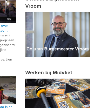
Vroom
n over
spunt
is er in
pwijk een
rganiseerd
jkse
 partijen
.
Werken bij Midvliet
ag in de