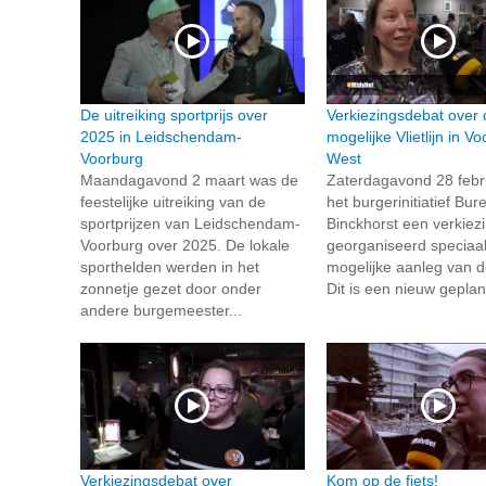
De uitreiking sportprijs over
Verkiezingsdebat over 
2025 in Leidschendam-
mogelijke Vlietlijn in V
Voorburg
West
Maandagavond 2 maart was de
Zaterdagavond 28 febru
feestelijke uitreiking van de
het burgerinitiatief Bu
sportprijzen van Leidschendam-
Binckhorst een verkiez
Voorburg over 2025. De lokale
georganiseerd speciaal
sporthelden werden in het
mogelijke aanleg van de 
zonnetje gezet door onder
Dit is een nieuw geplan
andere burgemeester...
Verkiezingsdebat over
Kom op de fiets!