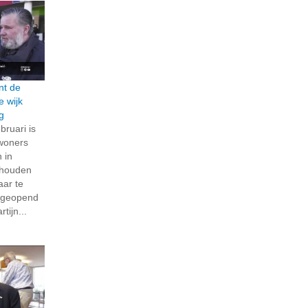
nt de
e wijk
g
ruari is
woners
 in
ehouden
aar te
 geopend
tijn...