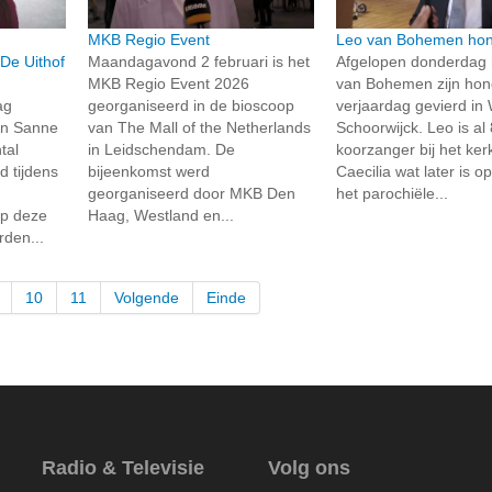
MKB Regio Event
Leo van Bohemen hon
De Uithof
Maandagavond 2 februari is het
Afgelopen donderdag 
MKB Regio Event 2026
van Bohemen zijn hon
ag
georganiseerd in de bioscoop
verjaardag gevierd i
en Sanne
van The Mall of the Netherlands
Schoorwijck. Leo is al 
tal
in Leidschendam. De
koorzanger bij het ker
d tijdens
bijeenkomst werd
Caecilia wat later is 
georganiseerd door MKB Den
het parochiële...
p deze
Haag, Westland en...
den...
10
11
Volgende
Einde
Radio & Televisie
Volg ons