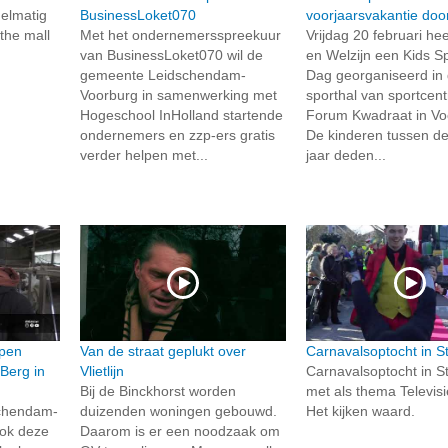
elmatig
BusinessLoket070
voorjaarsvakantie do
the mall
Met het ondernemersspreekuur
Vrijdag 20 februari hee
van BusinessLoket070 wil de
en Welzijn een Kids S
gemeente Leidschendam-
Dag georganiseerd in
Voorburg in samenwerking met
sporthal van sportcen
Hogeschool InHolland startende
Forum Kwadraat in Vo
ondernemers en zzp-ers gratis
De kinderen tussen de
verder helpen met...
jaar deden...
mpen
Van de straat geplukt over
Carnavalsoptocht in S
 Berg in
Vlietlijn
Carnavalsoptocht in S
Bij de Binckhorst worden
met als thema Televisi
schendam-
duizenden woningen gebouwd.
Het kijken waard.
ook deze
Daarom is er een noodzaak om