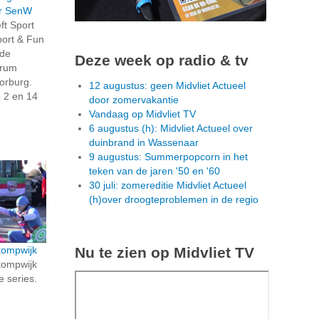
or SenW
ft Sport
port & Fun
 de
Deze week op radio & tv
trum
orburg.
12 augustus: geen Midvliet Actueel
 2 en 14
door zomervakantie
Vandaag op Midvliet TV
6 augustus (h): Midvliet Actueel over
duinbrand in Wassenaar
9 augustus: Summerpopcorn in het
teken van de jaren '50 en '60
30 juli: zomereditie Midvliet Actueel
(h)over droogteproblemen in de regio
Nu te zien op Midvliet TV
tompwijk
tompwijk
e series.