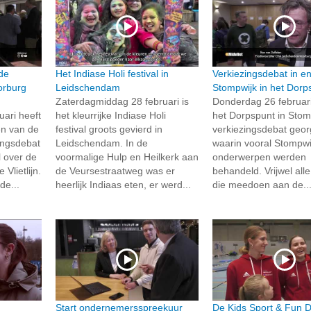
de
Het Indiase Holi festival in
Verkiezingsdebat in e
oorburg
Leidschendam
Stompwijk in het Dorp
Zaterdagmiddag 28 februari is
Donderdag 26 februari 
ari heeft
het kleurrijke Indiase Holi
het Dorpspunt in Stom
ren van de
festival groots gevierd in
verkiezingsdebat geo
ingsdebat
Leidschendam. In de
waarin vooral Stompwi
 over de
voormalige Hulp en Heilkerk aan
onderwerpen werden
Vlietlijn.
de Veursestraatweg was er
behandeld. Vrijwel alle
de...
heerlijk Indiaas eten, er werd...
die meedoen aan de..
Start ondernemersspreekuur
De Kids Sport & Fun D