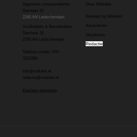
Over Midvliet
Algemene correspondentie
Damlaan 32
Werken bij Midvliet
2265 AN Leidschendam
Adverteren
Studioadres & Bezoekadres
Damlaan 32
Vacatures
2265 AN Leidschendam
Redactie
Telefoon studio: 070-
3202266
info@midvliet.nl
redactie@midvliet.nl
Klachten procedure