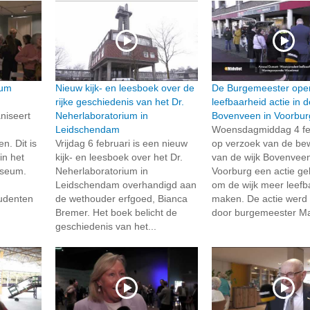
eum
Nieuw kijk- en leesboek over de
De Burgemeester ope
rijke geschiedenis van het Dr.
leefbaarheid actie in d
iseert
Neherlaboratorium in
Bovenveen in Voorbur
Leidschendam
Woensdagmiddag 4 feb
. Dit is
Vrijdag 6 februari is een nieuw
op verzoek van de be
in het
kijk- en leesboek over het Dr.
van de wijk Bovenveen
useum.
Neherlaboratorium in
Voorburg een actie g
Leidschendam overhandigd aan
om de wijk meer leefb
tudenten
de wethouder erfgoed, Bianca
maken. De actie werd
Bremer. Het boek belicht de
door burgemeester Mar
geschiedenis van het...