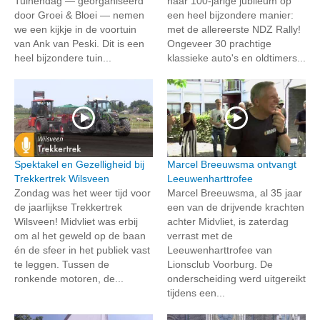
Tuinendag — georganiseerd
haar 100-jarige jubileum op
door Groei & Bloei — nemen
een heel bijzondere manier:
we een kijkje in de voortuin
met de allereerste NDZ Rally!
van Ank van Peski. Dit is een
Ongeveer 30 prachtige
heel bijzondere tuin...
klassieke auto's en oldtimers...
Spektakel en Gezelligheid bij
Marcel Breeuwsma ontvangt
Trekkertrek Wilsveen
Leeuwenharttrofee
Zondag was het weer tijd voor
Marcel Breeuwsma, al 35 jaar
de jaarlijkse Trekkertrek
een van de drijvende krachten
Wilsveen! Midvliet was erbij
achter Midvliet, is zaterdag
om al het geweld op de baan
verrast met de
én de sfeer in het publiek vast
Leeuwenharttrofee van
te leggen. Tussen de
Lionsclub Voorburg. De
ronkende motoren, de...
onderscheiding werd uitgereikt
tijdens een...