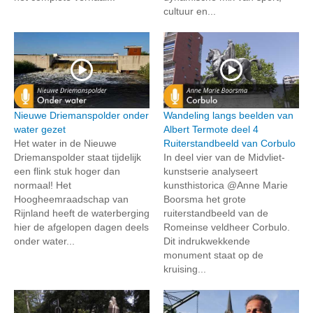
cultuur en...
Nieuwe Driemanspolder onder
Wandeling langs beelden van
water gezet
Albert Termote deel 4
Het water in de Nieuwe
Ruiterstandbeeld van Corbulo
Driemanspolder staat tijdelijk
In deel vier van de Midvliet-
een flink stuk hoger dan
kunstserie analyseert
normaal! Het
kunsthistorica @Anne Marie
Hoogheemraadschap van
Boorsma het grote
Rijnland heeft de waterberging
ruiterstandbeeld van de
hier de afgelopen dagen deels
Romeinse veldheer Corbulo.
onder water...
Dit indrukwekkende
monument staat op de
kruising...