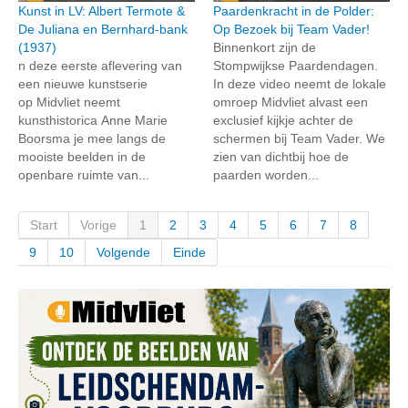
Kunst in LV: Albert Termote &
Paardenkracht in de Polder:
De Juliana en Bernhard-bank
Op Bezoek bij Team Vader!
(1937)
Binnenkort zijn de
n deze eerste aflevering van
Stompwijkse Paardendagen.
een nieuwe kunstserie
In deze video neemt de lokale
op Midvliet neemt
omroep Midvliet alvast een
kunsthistorica Anne Marie
exclusief kijkje achter de
Boorsma je mee langs de
schermen bij Team Vader. We
mooiste beelden in de
zien van dichtbij hoe de
openbare ruimte van...
paarden worden...
Start
Vorige
1
2
3
4
5
6
7
8
9
10
Volgende
Einde