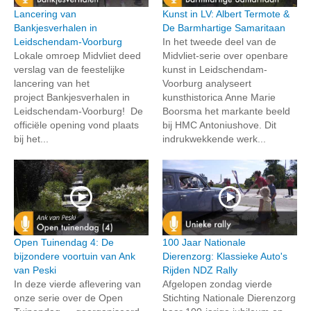
Lancering van
Kunst in LV: Albert Termote &
Bankjesverhalen in
De Barmhartige Samaritaan
Leidschendam-Voorburg
In het tweede deel van de
Lokale omroep Midvliet deed
Midvliet-serie over openbare
verslag van de feestelijke
kunst in Leidschendam-
lancering van het
Voorburg analyseert
project Bankjesverhalen in
kunsthistorica Anne Marie
Leidschendam-Voorburg! De
Boorsma het markante beeld
officiële opening vond plaats
bij HMC Antoniushove. Dit
bij het...
indrukwekkende werk...
Open Tuinendag 4: De
100 Jaar Nationale
bijzondere voortuin van Ank
Dierenzorg: Klassieke Auto's
van Peski
Rijden NDZ Rally
In deze vierde aflevering van
Afgelopen zondag vierde
onze serie over de Open
Stichting Nationale Dierenzorg