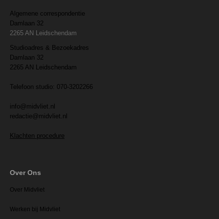
Algemene correspondentie
Damlaan 32
2265 AN Leidschendam
Studioadres & Bezoekadres
Damlaan 32
2265 AN Leidschendam
Telefoon studio: 070-3202266
info@midvliet.nl
redactie@midvliet.nl
Klachten procedure
Over Ons
Over Midvliet
Werken bij Midvliet