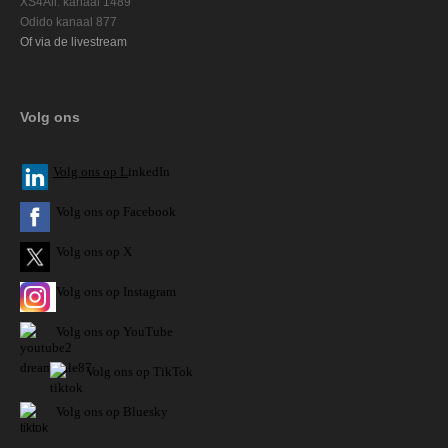
XS4All: kanaal 1489
Odido kanaal 877
Of via de livestream
Volg ons
V
olg ons op L
inkedIn
Volg ons op Facebook
Volg ons op X
Volg ons op Instagram
Volg
ons op
YouTube
Volg ons op TikTok
Volg ons op Bluesky