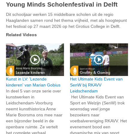
Young Minds Scholenfestival in Delft
Dit schooljaar werken 15 middelbare scholen uit de regio
Haaglanden samen rond het thema vrijheid, met als hoogtepunt
het festival op 27 maart 2026 op het Grotius College in Delft.
Related Videos
Kunst in LV: 'Lezende
Het Ultimate Kids Event van
kinderen' van Marian Gobius
SenW bij RKAVV
In deel 5 van onze serie over
Leidschendam
kunstwerken in
Het Ultimate Kids Event van
Leidschendam-Voorburg
Sport en Welzijn (SenW) trok
neemt kunsthistorica Anne
woensdag veel jonge
Marie Boorsma ons mee naar
bezoekers naar
een bijzonder beeld in de
voetbalvereniging RKAVV. Het
openbare ruimte. Ze vertelt
evenement bood een
het complete verhaal...
dynamische mix van sport,