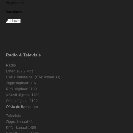
Adverteren
Vacatures
Redactie
Radio & Televisie
Radio
Ether: 107.2 Mhz
DAB+: kanaal 5C (DAB lokaal 33)
Ziggo digitaal: 916
KPN digitaal: 1189
XS4All digitaal: 1189
Odido digitaal:2192
Of via de livestream
Televisie
Ziggo: kanaal 41
KPN: kanaal 1489