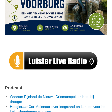
Podcast
Waarom Rijnland de Nieuwe Driemanspolder inzet bij
droogte
Hoogleraar Cor Molenaar over leegstand en kansen voor het
Leidschendamse centrum