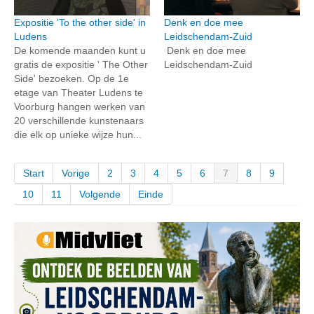
Expositie 'To the other side' in
Denk en doe mee
Ludens
Leidschendam-Zuid
De komende maanden kunt u
Denk en doe mee
gratis de expositie ' The Other
Leidschendam-Zuid
Side' bezoeken. Op de 1e
etage van Theater Ludens te
Voorburg hangen werken van
20 verschillende kunstenaars
die elk op unieke wijze hun...
Start
Vorige
2
3
4
5
6
7
8
9
10
11
Volgende
Einde