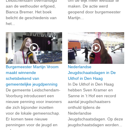
Leidschendam overhandigd
om de wijk meer leefbaar te
aan de wethouder erfgoed,
maken. De actie werd
Bianca Bremer. Het boek
geopend door burgemeester
belicht de geschiedenis van
Martijn...
het...
Burgemeester Martijn Vroom
Nederlandse
maakt winnende
Jeugdschaatsdagen in De
schetsbekend van
Uithof in Den Haag
gemeentelijke jeugdpenning
In De Uithof in Den Haag
De gemeente Leidschendam-
hebben Sven Kramer en
Voorburg introduceert een
Sanne in 't Hof een record
nieuwe penning voor inwoners
aantal jeugdschaatsers
die zich bijzonder inzetten
onthuld tijdens de
voor de lokale gemeenschap.
Nederlandse
Er komen twee nieuwe
Jeugdschaatsdagen. Op deze
penningen voor de jeugd en
jeugdschaatsdagen worden...