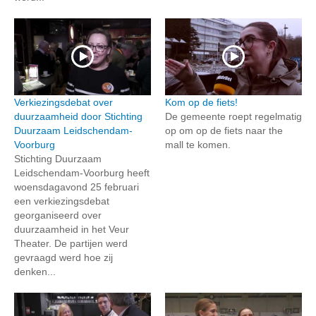
Verkiezingsdebat over
Kom op de fiets!
duurzaamheid door Stichting
De gemeente roept regelmatig
Duurzaam Leidschendam-
op om op de fiets naar the
Voorburg
mall te komen.
Stichting Duurzaam
Leidschendam-Voorburg heeft
woensdagavond 25 februari
een verkiezingsdebat
georganiseerd over
duurzaamheid in het Veur
Theater. De partijen werd
gevraagd werd hoe zij
denken...