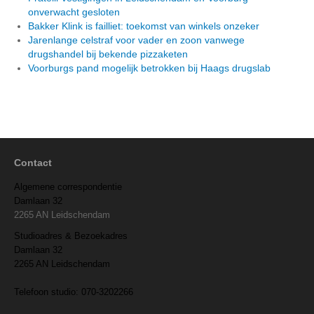
onverwacht gesloten
Bakker Klink is failliet: toekomst van winkels onzeker
Jarenlange celstraf voor vader en zoon vanwege
drugshandel bij bekende pizzaketen
Voorburgs pand mogelijk betrokken bij Haags drugslab
Contact
Algemene correspondentie
Damlaan 32
2265 AN Leidschendam
Studioadres & Bezoekadres
Damlaan 32
2265 AN Leidschendam
Telefoon studio: 070-3202266