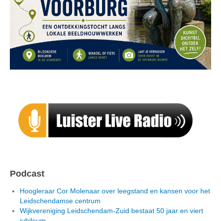
Podcast
Hoogleraar Cor Molenaar over leegstand en kansen voor het
Leidschendamse centrum
Wijkvereniging Leidschendam-Zuid bestaat 50 jaar en viert
jubileum