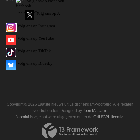
Volg ons op Facebook
Volg ons op X
Volg ons op Instagram
Volg
ons op
YouTube
Volg ons op TikTok
Volg ons op Bluesky
Copyright © 2026 Laatste nieuws uit Leidschendam-Voorburg. Alle rechten
voorbehouden. Designed by
JoomlArt.com
.
Joomla!
is vrije software uitgegeven onder de
GNU/GPL licentie.