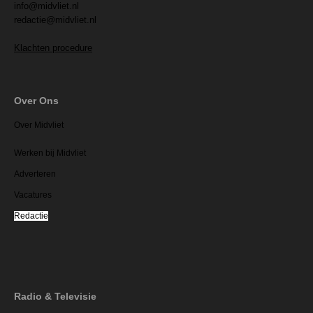
info@midvliet.nl
redactie@midvliet.nl
Klachten procedure
Over Ons
Over Midvliet
Werken bij Midvliet
Adverteren
Vacatures
Redactie
Radio & Televisie