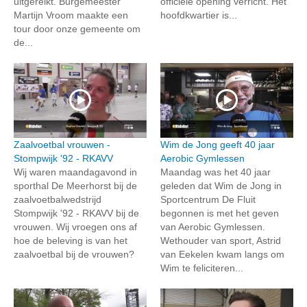
uitgereikt. Burgemeester
officiële opening verricht. Het
Martijn Vroom maakte een
hoofdkwartier is...
tour door onze gemeente om
de...
Zaalvoetbal vrouwen -
Wim de Jong geeft 40 jaar
Stompwijk '92 - RKAVV
Aerobic Gymlessen
Wij waren maandagavond in
Maandag was het 40 jaar
sporthal De Meerhorst bij de
geleden dat Wim de Jong in
zaalvoetbalwedstrijd
Sportcentrum De Fluit
Stompwijk '92 - RKAVV bij de
begonnen is met het geven
vrouwen. Wij vroegen ons af
van Aerobic Gymlessen.
hoe de beleving is van het
Wethouder van sport, Astrid
zaalvoetbal bij de vrouwen?
van Eekelen kwam langs om
Wim te feliciteren...