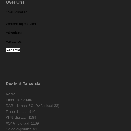
Over Ons
Over Midvliet
Werken bij Midvliet
Adverteren
Vacatures
Redactie
Radio & Televisie
Radio
Ether: 107.2 Mhz
DAB+: kanaal 5C (DAB lokaal 33)
Ziggo digitaal: 916
KPN digitaal: 1189
XS4All digitaal: 1189
Odido digitaal:2192