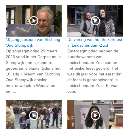
10 jarig jubileum van Stichting
De viering van het Suikerfeest
Oud Stompwijk
in Leidschendam-Zuid
Op zondagmiddag 29 maart
Zaterdagmiddag hebben de
2026 vond in het Dorpspunt in
buurtbewoners van
Stompwijk een bijzondere
Leidschendam-Zuid samen
gebeurtenis plaats: tijdens het
het Suikerfeest gevierd. Het
10 jarig jubileum van Stichting
was dit jaar voor het eerst dat
Oud Stompwijk ontving
dit feest is georganiseerd in
mevrouw Luiten Wensveen
Leidschendam-Zuid. Er was
een...
voor...