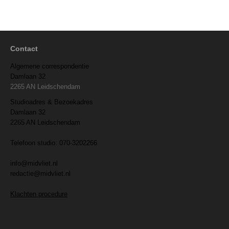
Contact
Algemene correspondentie
Damlaan 32
2265 AN Leidschendam
Studioadres & Bezoekadres
Damlaan 32
2265 AN Leidschendam
Telefoon studio: 070-3202266
info@midvliet.nl
redactie@midvliet.nl
Klachten procedure