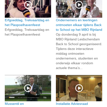
Erfgoeddag, Trekvaartdag en
Ondernemers en leerlingen
het Plaspoelhavenfeest
ontmoeten elkaar tijdens Back
Erfgoeddag, Trekvaartdag en
to School op het MBO Rijnland
het Plaspoelhavenfeest
Op donderdag 9 april is bij
MBO Rijnland Leidschendam
Back to School georganiseerd.
Tijdens deze interactieve
middag ontmoeten
ondernemers, studenten en
onderwijs elkaar rondom
actuele thema’s...
Mussentil en
Installatie Adviesraad