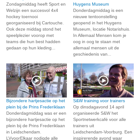
Zondagmiddag heeft Sport en
Huygens Museum
Welzijn een succesvol 4x4
Donderdagmiddag is een
hockey toernooi
nieuwe tentoonstelling
georganiseerd bij Cartouche.
geopend in het Huygens
Ook deze middag stond het
Museum, locatie Notarishuis.
speelplezier voorop met
In Allemaal Mensen kom je
teams die hun best hadden
oog in oog te staan met
gedaan op hun kleding...
allemaal mensen uit de
geschiedenis van...
Bijzondere hartjesactie op het
S&W training voor trainers
plein bij de Prins Frederiklaan
Op dinsdagavond 14 april
Donderdagmiddag was er een
organiseerde S&W het
bijzondere hartjesactie op het
Sportnetwerkcafé voor alle
plein bij de Prins Frederiklaan
trainers uit
in Leidschendam.
Leidschendam‑Voorburg. Een
LVvoorElkaar nodigde alle
inspirerende avond waar