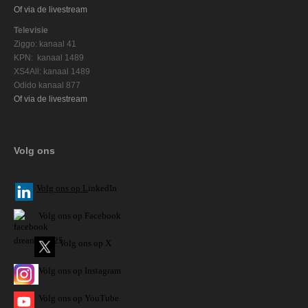
Of via de livestream
Televisie
Ziggo: kanaal 41
KPN: kanaal 1489
XS4All: kanaal 1489
Odido kanaal 877
Of via de livestream
Volg ons
V
olg ons op L
inkedIn
Volg ons op Facebook
Volg ons op X
Volg ons op Instagram
Volg
ons op
YouTube