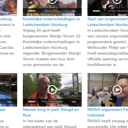
orburg
Koninklijke onderscheidingen in
Start van jongerenwer
evierd in
Leidschendam-Voorburg
Leidschendam-Voorbu
n
Vrijdag 24 april heeft
In Leidschendam-Voor
on met
burgemeester Martijn Vroom 10
een nieuwe organisati
door
Koninklijke onderscheidingen in
jongerenwerk gestart;
Caecilia
Leidschendam-Voorburg
Wethouder Philip van 
traat en
uitgereikt. Burgemeester Martijn
heeft woensdagmidda
Vroom maakte een tour door
officiële opening verri
onze gemeente om de...
hoofdkwartier is...
aar
Nieuwe brug in park Vreugd en
RKAVV organiseert Fes
Rust
Unlimited
ar
In het kader van de
RKAVV heeft zondag 
ng in
opknapbeurt van park Vreugd
succesvolle 10e editie