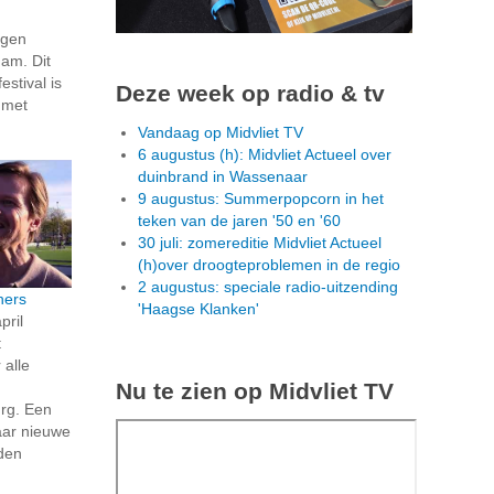
igen
dam. Dit
estival is
Deze week op radio & tv
 met
Vandaag op Midvliet TV
6 augustus (h): Midvliet Actueel over
duinbrand in Wassenaar
9 augustus: Summerpopcorn in het
teken van de jaren '50 en '60
30 juli: zomereditie Midvliet Actueel
(h)over droogteproblemen in de regio
2 augustus: speciale radio-uitzending
ners
'Haagse Klanken'
pril
t
 alle
Nu te zien op Midvliet TV
rg. Een
aar nieuwe
den