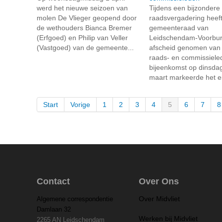
werd het nieuwe seizoen van
Tijdens een bijzondere
molen De Vlieger geopend door
raadsvergadering heef
de wethouders Bianca Bremer
gemeenteraad van
(Erfgoed) en Philip van Veller
Leidschendam-Voorbu
(Vastgoed) van de gemeente...
afscheid genomen van
raads- en commissiele
bijeenkomst op dinsda
maart markeerde het ei
Start
Vorige
1
2
3
4
5
6
7
8
Contact
Over Ons
Over Midvliet
Algemene correspondentie
Damlaan 32
Werken bij Midvliet
2265 AN Leidschendam