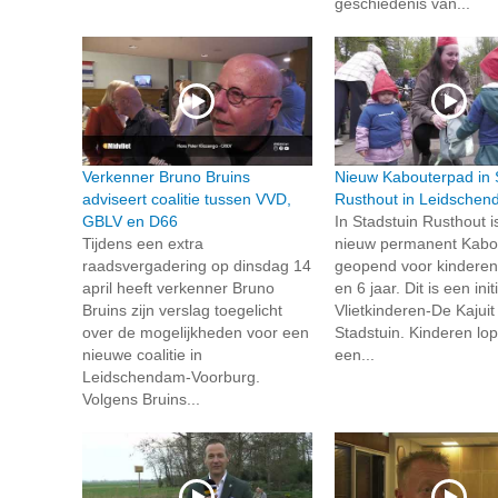
geschiedenis van...
Verkenner Bruno Bruins
Nieuw Kabouterpad in 
adviseert coalitie tussen VVD,
Rusthout in Leidsche
GBLV en D66
In Stadstuin Rusthout i
Tijdens een extra
nieuw permanent Kabo
raadsvergadering op dinsdag 14
geopend voor kinderen
april heeft verkenner Bruno
en 6 jaar. Dit is een init
Bruins zijn verslag toegelicht
Vlietkinderen-De Kajuit
over de mogelijkheden voor een
Stadstuin. Kinderen lo
nieuwe coalitie in
een...
Leidschendam-Voorburg.
Volgens Bruins...