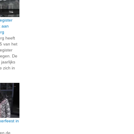
egister
t aan
rg
rg heeft
5 van het
egister
regen. De
jaarlijks
 zich in
kerfeest in
en de