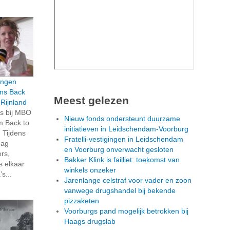
ingen
ens Back
Meest gelezen
Rijnland
is bij MBO
Nieuw fonds ondersteunt duurzame
m Back to
initiatieven in Leidschendam-Voorburg
 Tijdens
Fratelli-vestigingen in Leidschendam
dag
en Voorburg onverwacht gesloten
rs,
Bakker Klink is failliet: toekomst van
s elkaar
winkels onzeker
s...
Jarenlange celstraf voor vader en zoon
vanwege drugshandel bij bekende
pizzaketen
Voorburgs pand mogelijk betrokken bij
Haags drugslab