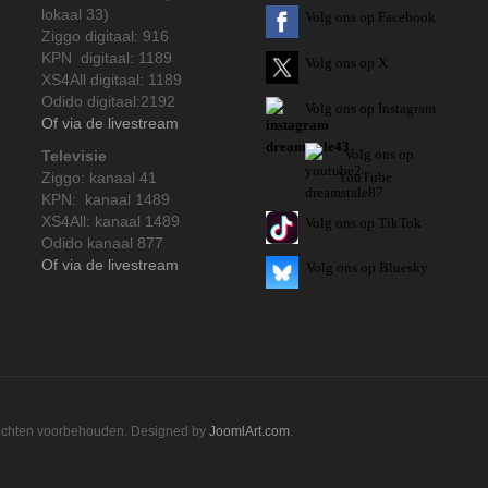
lokaal 33)
Volg ons op Facebook
Ziggo digitaal: 916
KPN digitaal: 1189
Volg ons op X
XS4All digitaal: 1189
Odido digitaal:2192
Volg ons op Instagram
Of via de livestream
Volg
ons op
Televisie
Ziggo: kanaal 41
YouTube
KPN: kanaal 1489
XS4All: kanaal 1489
Volg ons op TikTok
Odido kanaal 877
Of via de livestream
Volg ons op Bluesky
rechten voorbehouden. Designed by
JoomlArt.com
.