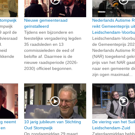
Stompwijk
Nieuwe gemeenteraad
Nederlands Autisme R
ompwijk
geïnstalleerd
reikt Gemeenteprijs ui
 april de
Tijdens een bijzondere en
Leidschendam-Voorbu
dviesraad
feestelijke vergadering legden
Leidschendam-Voorbu
d.
35 raadsleden en 13
de Gemeenteprijs 202
heid
commissieleden de eed of
Nederlands Autisme R
ekkende
belofte af. Daarmee is de
(NAR) toegekend gek
nieuwe raadsperiode (2026-
prijs van het NAR gaat 
2030) officieel begonnen.
naar een gemeente die
zijn ogen maximaal...
rg neemt
10 jarig jubileum van Stichting
De viering van het Sui
 en
Oud Stompwijk
Leidschendam-Zuid
Op zondagmiddag 29 maart
Zaterdagmiddag hebb