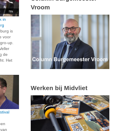
Vroom
k in
rg
burg is
e voor
 gro-up.
Veller
g de
cht. Het
Werken bij Midvliet
tival
een
 van