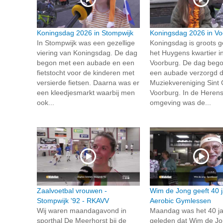
Koningsdag 2026 in Stompwijk
Koningsdag 2026 in Vo
In Stompwijk was een gezellige
Koningsdag is groots g
viering van Koningsdag. De dag
het Huygens kwartier i
begon met een aubade en een
Voorburg. De dag beg
fietstocht voor de kinderen met
een aubade verzorgd 
versierde fietsen. Daarna was er
Muziekvereniging Sint 
een kleedjesmarkt waarbij men
Voorburg. In de Herens
ook...
omgeving was de...
Zaalvoetbal vrouwen -
Wim de Jong geeft 40 j
Stompwijk '92 - RKAVV
Aerobic Gymlessen
Wij waren maandagavond in
Maandag was het 40 ja
sporthal De Meerhorst bij de
geleden dat Wim de Jo