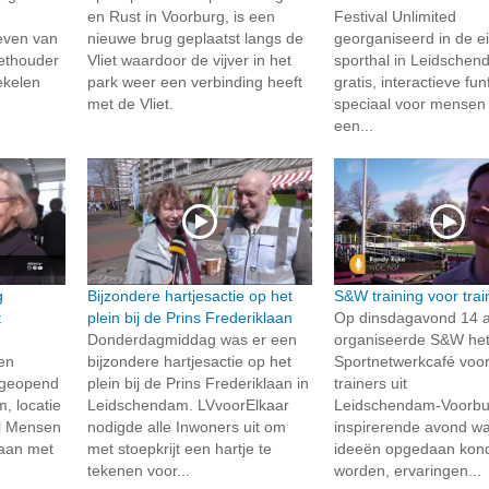
en Rust in Voorburg, is een
Festival Unlimited
even van
nieuwe brug geplaatst langs de
georganiseerd in de e
ethouder
Vliet waardoor de vijver in het
sporthal in Leidschen
ekelen
park weer een verbinding heeft
gratis, interactieve funf
met de Vliet.
speciaal voor mensen
een...
g
Bijzondere hartjesactie op het
S&W training voor trai
t
plein bij de Prins Frederiklaan
Op dinsdagavond 14 a
Donderdagmiddag was er een
organiseerde S&W he
en
bijzondere hartjesactie op het
Sportnetwerkcafé voor
g geopend
plein bij de Prins Frederiklaan in
trainers uit
, locatie
Leidschendam. LVvoorElkaar
Leidschendam‑Voorbu
al Mensen
nodigde alle Inwoners uit om
inspirerende avond w
taan met
met stoepkrijt een hartje te
ideeën opgedaan kon
tekenen voor...
worden, ervaringen...