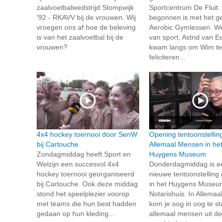
zaalvoetbalwedstrijd Stompwijk
Sportcentrum De Fluit
'92 - RKAVV bij de vrouwen. Wij
begonnen is met het g
vroegen ons af hoe de beleving
Aerobic Gymlessen. W
is van het zaalvoetbal bij de
van sport, Astrid van E
vrouwen?
kwam langs om Wim te
feliciteren...
4x4 hockey toernooi door SenW
Opening tentoonstellin
bij Cartouche
Allemaal Mensen in he
Zondagmiddag heeft Sport en
Huygens Museum
Welzijn een succesvol 4x4
Donderdagmiddag is e
hockey toernooi georganiseerd
nieuwe tentoonstellin
bij Cartouche. Ook deze middag
in het Huygens Museum
stond het speelplezier voorop
Notarishuis. In Allema
met teams die hun best hadden
kom je oog in oog te s
gedaan op hun kleding...
allemaal mensen uit de