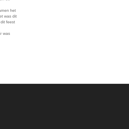
amen het
et was dit
dit feest
r was