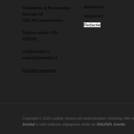
Adverteren
Studioadres & Bezoekadres
Damlaan 32
Vacatures
2265 AN Leidschendam
Redactie
Telefoon studio: 070-
3202266
info@midvliet.nl
redactie@midvliet.nl
Klachten procedure
Copyright © 2026 Laatste nieuws uit Leidschendam-Voorburg. Alle 
Joomla!
is vrije software uitgegeven onder de
GNU/GPL licentie.