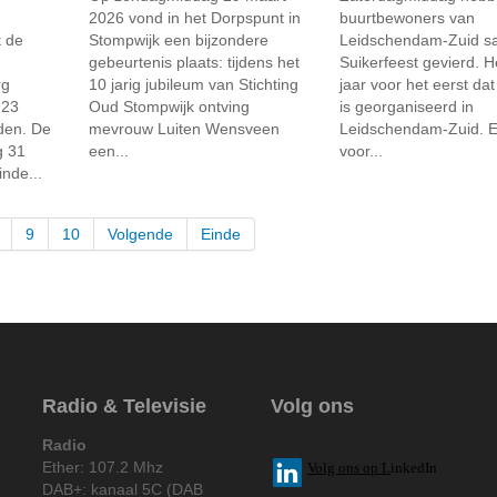
2026 vond in het Dorpspunt in
buurtbewoners van
t de
Stompwijk een bijzondere
Leidschendam-Zuid s
gebeurtenis plaats: tijdens het
Suikerfeest gevierd. H
rg
10 jarig jubileum van Stichting
jaar voor het eerst dat 
 23
Oud Stompwijk ontving
is georganiseerd in
den. De
mevrouw Luiten Wensveen
Leidschendam-Zuid. E
g 31
een...
voor...
nde...
9
10
Volgende
Einde
Radio & Televisie
Volg ons
Radio
Ether: 107.2 Mhz
V
olg ons op L
inkedIn
DAB+: kanaal 5C (DAB