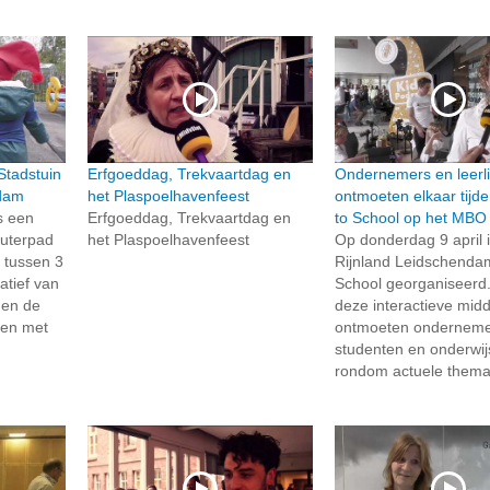
Stadstuin
Erfgoeddag, Trekvaartdag en
Ondernemers en leerl
ndam
het Plaspoelhavenfeest
ontmoeten elkaar tijd
s een
Erfgoeddag, Trekvaartdag en
to School op het MBO 
uterpad
het Plaspoelhavenfeest
Op donderdag 9 april 
 tussen 3
Rijnland Leidschenda
iatief van
School georganiseerd.
 en de
deze interactieve mid
pen met
ontmoeten onderneme
studenten en onderwij
rondom actuele thema’