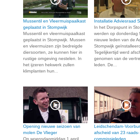
Mussentil en Vleermuispaalkast
Installatie Adviesraad 
geplaatst in Stompwijk
In het Dorpspunt in St
Mussentil en vleermuispaalkast
werden op donderdag 9
geplaatst in Stompwijk. Mussen
nieuwe leden van de A
en vleermuizen zijn bedreigde
Stompwijk geïnstalleer
diersoorten, ze kunnen hier in
Tegelijkertijd werd afsc
rustige omgeving nestelen. In
genomen van de vertr
het ijzeren hekwerk zullen
leden. De...
klimplanten hun...
Opening nieuwe seizoen van
Leidschendam-Voorbu
molen De Vlieger
afscheid van 23 raads-
Op woensdagmiddag 1 april
commissieleden