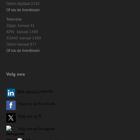
Odido digitaal:2192
Of via de livestream
Televisie
Ziggo: kanaal 41
KPN: kanaal 1489
XS4All: kanaal 1489
Odido kanaal 877
Of via de livestream
Volg ons
V
olg ons op L
inkedIn
Volg ons op Facebook
Volg ons op X
Volg ons op Instagram