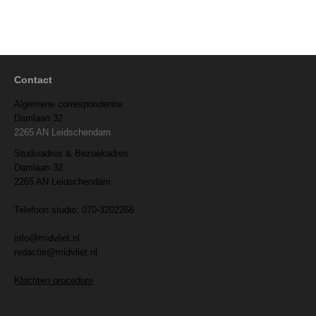
Contact
Algemene correspondentie
Damlaan 32
2265 AN Leidschendam
Studioadres & Bezoekadres
Damlaan 32
2265 AN Leidschendam
Telefoon studio: 070-3202266
info@midvliet.nl
redactie@midvliet.nl
Klachten procedure