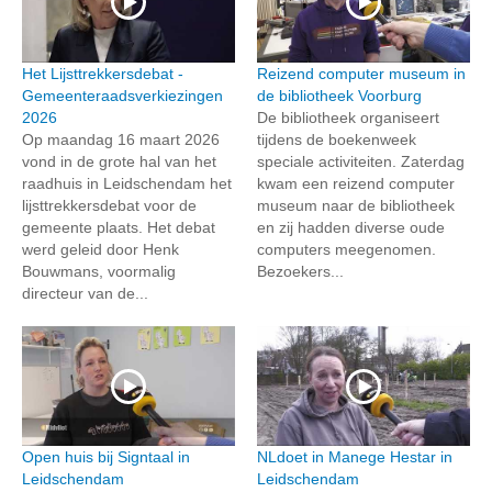
Het Lijsttrekkersdebat -
Reizend computer museum in
Gemeenteraadsverkiezingen
de bibliotheek Voorburg
2026
De bibliotheek organiseert
Op maandag 16 maart 2026
tijdens de boekenweek
vond in de grote hal van het
speciale activiteiten. Zaterdag
raadhuis in Leidschendam het
kwam een reizend computer
lijsttrekkersdebat voor de
museum naar de bibliotheek
gemeente plaats. Het debat
en zij hadden diverse oude
werd geleid door Henk
computers meegenomen.
Bouwmans, voormalig
Bezoekers...
directeur van de...
Open huis bij Signtaal in
NLdoet in Manege Hestar in
Leidschendam
Leidschendam