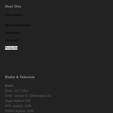
Over Ons
Over Midvliet
Werken bij Midvliet
Adverteren
Vacatures
Redactie
Radio & Televisie
Radio
Ether: 107.2 Mhz
DAB+: kanaal 5C (DAB lokaal 33)
Ziggo digitaal: 916
KPN digitaal: 1189
XS4All digitaal: 1189