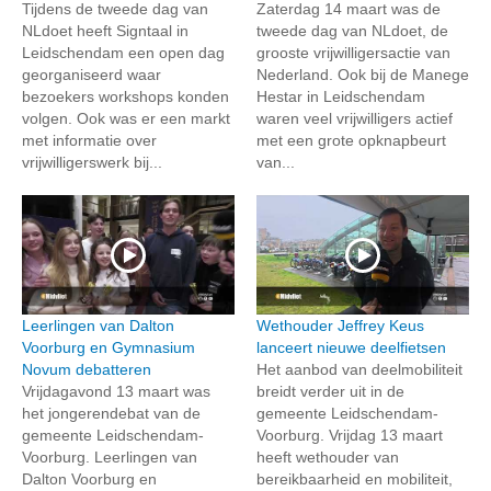
Tijdens de tweede dag van
Zaterdag 14 maart was de
NLdoet heeft Signtaal in
tweede dag van NLdoet, de
Leidschendam een open dag
grooste vrijwilligersactie van
georganiseerd waar
Nederland. Ook bij de Manege
bezoekers workshops konden
Hestar in Leidschendam
volgen. Ook was er een markt
waren veel vrijwilligers actief
met informatie over
met een grote opknapbeurt
vrijwilligerswerk bij...
van...
Leerlingen van Dalton
Wethouder Jeffrey Keus
Voorburg en Gymnasium
lanceert nieuwe deelfietsen
Novum debatteren
Het aanbod van deelmobiliteit
Vrijdagavond 13 maart was
breidt verder uit in de
het jongerendebat van de
gemeente Leidschendam-
gemeente Leidschendam-
Voorburg. Vrijdag 13 maart
Voorburg. Leerlingen van
heeft wethouder van
Dalton Voorburg en
bereikbaarheid en mobiliteit,