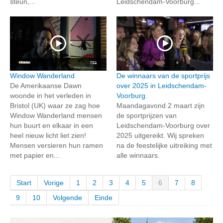
steun,...
Leidschendam-Voorburg...
Window Wanderland
De winnaars van de sportprijs
De Amerikaanse Dawn
over 2025 in Leidschendam-
woonde in het verleden in
Voorburg.
Bristol (UK) waar ze zag hoe
Maandagavond 2 maart zijn
Window Wanderland mensen
de sportprijzen van
hun buurt en elkaar in een
Leidschendam-Voorburg over
heel nieuw licht liet zien!
2025 uitgereikt. Wij spreken
Mensen versieren hun ramen
na de feestelijke uitreiking met
met papier en...
alle winnaars.
Start
Vorige
1
2
3
4
5
6
7
8
9
10
Volgende
Einde