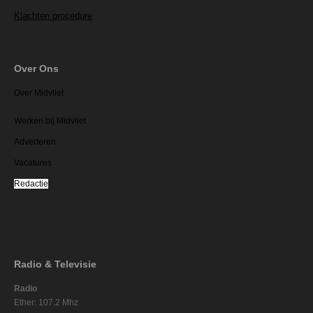
Klachten procedure
Over Ons
Over Midvliet
Werken bij Midvliet
Adverteren
Vacatures
Redactie
Radio & Televisie
Radio
Ether: 107.2 Mhz