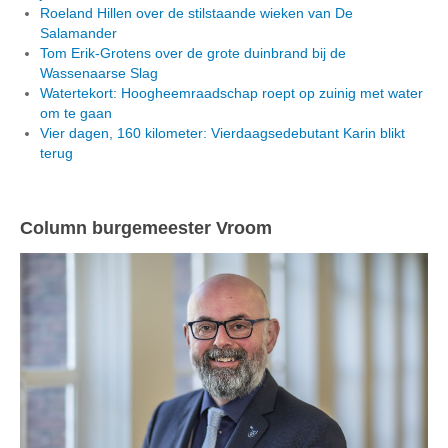
Roeland Hillen over de stilstaande wieken van De
Salamander
Tom Erik-Grotens over de grote duinbrand bij de
Wassenaarse Slag
Watertekort: Hoogheemraadschap roept op zuinig met water
om te gaan
Vier dagen, 160 kilometer: Vierdaagsedebutant Karin blikt
terug
Column burgemeester Vroom