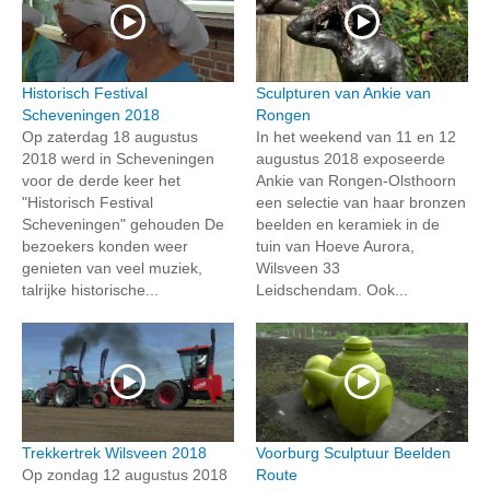
Historisch Festival
Sculpturen van Ankie van
Scheveningen 2018
Rongen
Op zaterdag 18 augustus
In het weekend van 11 en 12
2018 werd in Scheveningen
augustus 2018 exposeerde
voor de derde keer het
Ankie van Rongen-Olsthoorn
"Historisch Festival
een selectie van haar bronzen
Scheveningen" gehouden De
beelden en keramiek in de
bezoekers konden weer
tuin van Hoeve Aurora,
genieten van veel muziek,
Wilsveen 33
talrijke historische...
Leidschendam. Ook...
Trekkertrek Wilsveen 2018
Voorburg Sculptuur Beelden
Op zondag 12 augustus 2018
Route