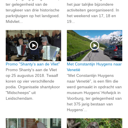
ter gelegenheid van de
het jaar talrijke bijzondere
terugkeer van drie historische
activiteiten georganiseerd. In
parkrijtuigen op het landgoed.
het weekend van 17, 18 en
Midvliet...
19...
Promo "Shanty's aan de Vliet"
Met Constantijn Huygens naar
Promo Shanty's aan de Vliet
Venetië
op 25 augustus 2018. Twaalf
“Met Constantijn Huygens
koren op vier verschillende
naar Venetië”, is een film die
podia. Organisatie shantykoor
werd gemaakt in opdracht van
"Midscheeps" uit
museum Huygens’ Hofwijck in
Leidschendam.
Voorburg, ter gelegenheid van
het 375 jarig bestaan van
Huygens’...