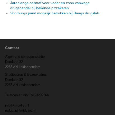
Jarenlange celstraf voor vader en zoon vanwege
drugshandel bij bekende pizzaketen
Voorburgs pand mogelijk betrokken bij Haags drugslab
Contact
Algemene correspondentie
Damlaan 32
2265 AN Leidschendam
Studioadres & Bezoekadres
Damlaan 32
2265 AN Leidschendam
Telefoon studio: 070-3202266
info@midvliet.nl
redactie@midvliet.nl