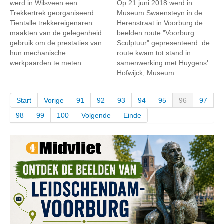
werd in Wilsveen een
Op 21 juni 2018 werd in
Trekkertrek georganiseerd.
Museum Swaensteyn in de
Tientalle trekkereigenaren
Herenstraat in Voorburg de
maakten van de gelegenheid
beelden route "Voorburg
gebruik om de prestaties van
Sculptuur" gepresenteerd. de
hun mechanische
route kwam tot stand in
werkpaarden te meten...
samenwerking met Huygens'
Hofwijck, Museum...
Start
Vorige
91
92
93
94
95
96
97
98
99
100
Volgende
Einde