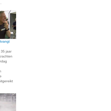
..
tvangt
35 jaar
krachten
erdag
n
e
itgereikt