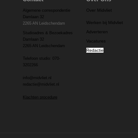
Over Midvliet
Algemene correspondentie
Damlaan 32
Werken bij Midvliet
2265 AN Leidschendam
Adverteren
Studioadres & Bezoekadres
Damlaan 32
Vacatures
2265 AN Leidschendam
Redactie
Telefoon studio: 070-
3202266
info@midvliet.nl
redactie@midvliet.nl
Klachten procedure