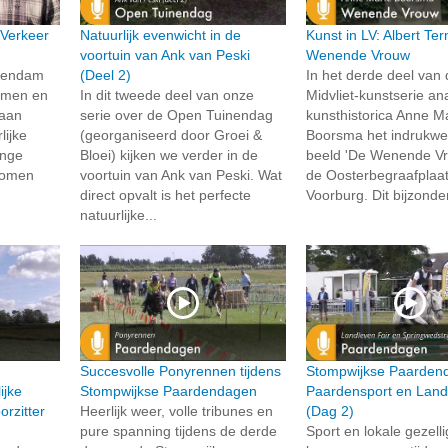
 Verkeer
Natuurlijk evenwicht in de
Kunst in LV: Albert Te
voortuin van Ank van Peski
Wenende Vrouw
chendam
(Deel 2)
In het derde deel van
samen en
In dit tweede deel van onze
Midvliet-kunstserie an
 aan
serie over de Open Tuinendag
kunsthistorica Anne M
lijke
(georganiseerd door Groei &
Boorsma het indrukw
onge
Bloei) kijken we verder in de
beeld 'De Wenende Vr
 komen
voortuin van Ank van Peski. Wat
de Oosterbegraafplaat
direct opvalt is het perfecte
Voorburg. Dit bijzonde
natuurlijke...
Succesvolle Ponyrennen tijdens
Stompwijkse Paarden
ijke
Stompwijkse Paardendagen
Paardensport en Land
rzitter
Heerlijk weer, volle tribunes en
(Dag 2)
pure spanning tijdens de derde
Sport en lokale gezell