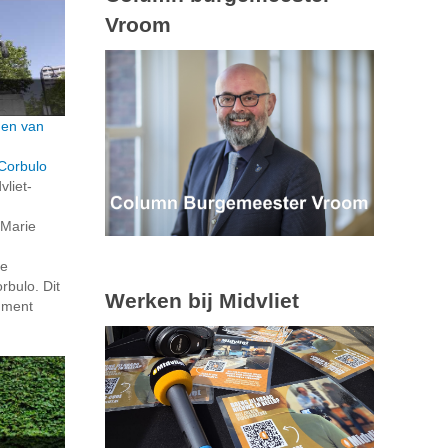
Vroom
den van
Corbulo
vliet-
 Marie
de
bulo. Dit
Werken bij Midvliet
ument