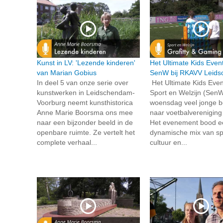
Kunst in LV: 'Lezende kinderen'
Het Ultimate Kids Even
van Marian Gobius
SenW bij RKAVV Leid
In deel 5 van onze serie over
Het Ultimate Kids Even
kunstwerken in Leidschendam-
Sport en Welzijn (SenW
Voorburg neemt kunsthistorica
woensdag veel jonge 
Anne Marie Boorsma ons mee
naar voetbalverenigin
naar een bijzonder beeld in de
Het evenement bood e
openbare ruimte. Ze vertelt het
dynamische mix van sp
complete verhaal...
cultuur en...