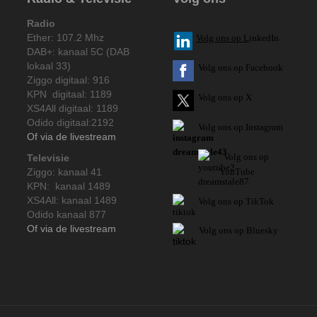
Radio
Ether: 107.2 Mhz
V
olg ons op L
inkedIn
DAB+: kanaal 5C (DAB
lokaal 33)
Volg ons op Facebook
Ziggo digitaal: 916
KPN digitaal: 1189
Volg ons op X
XS4All digitaal: 1189
Odido digitaal:2192
Volg ons op Instagram
Of via de livestream
Volg
ons op
Televisie
Ziggo: kanaal 41
YouTube
KPN: kanaal 1489
XS4All: kanaal 1489
Volg ons op TikTok
Odido kanaal 877
Of via de livestream
Volg ons op Bluesky