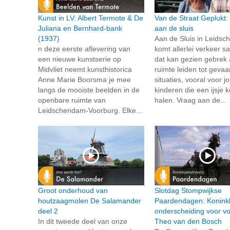
Kunst in LV: Albert Termote & De
Van de Straat Geplukt:
Juliana en Bernhard-bank
aan de sluis
(1937)
Aan de Sluis in Leids
n deze eerste aflevering van
komt allerlei verkeer 
een nieuwe kunstserie op
dat kan gezien gebrek
Midvliet neemt kunsthistorica
ruimte leiden tot gevaar
Anne Marie Boorsma je mee
situaties, vooral voor j
langs de mooiste beelden in de
kinderen die een ijsje
openbare ruimte van
halen. Vraag aan de...
Leidschendam-Voorburg. Elke...
Groot onderhoud van
Slotdag Stompwijkse
houtzaagmolen De Salamander
Paardendagen: Koninkl
deel 2
onderscheiding voor voo
In dit tweede deel van onze
Theo van den Bosch