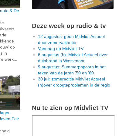
rmote & De
 de
Deze week op radio & tv
alyseert
arie
12 augustus: geen Midvliet Actueel
ekkende
door zomervakantie
ouw' op
Vandaag op Midvliet TV
s in
6 augustus (h): Midvliet Actueel over
re werk...
duinbrand in Wassenaar
9 augustus: Summerpopcorn in het
teken van de jaren '50 en '60
30 juli: zomereditie Midvliet Actueel
(h)over droogteproblemen in de regio
Nu te zien op Midvliet TV
dagen:
leven Fair
igheid