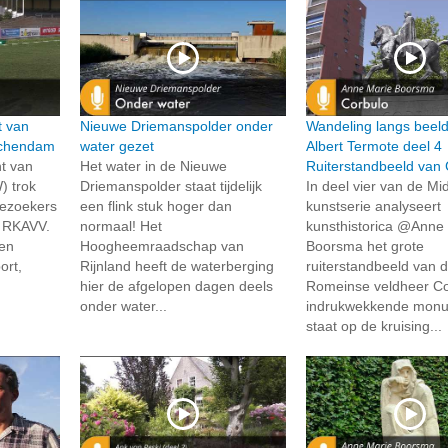
t van
Nieuwe Driemanspolder onder
Wandeling langs beel
schendam
water gezet
Albert Termote deel 4
t van
Het water in de Nieuwe
Ruiterstandbeeld van 
) trok
Driemanspolder staat tijdelijk
In deel vier van de Mid
bezoekers
een flink stuk hoger dan
kunstserie analyseert
g RKAVV.
normaal! Het
kunsthistorica @Anne
en
Hoogheemraadschap van
Boorsma het grote
ort,
Rijnland heeft de waterberging
ruiterstandbeeld van 
hier de afgelopen dagen deels
Romeinse veldheer Cor
onder water...
indrukwekkende mon
staat op de kruising...