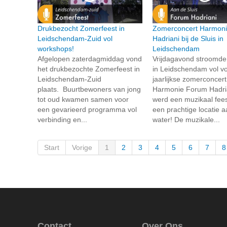
Drukbezocht Zomerfeest in
Zomerconcert Harmon
Leidschendam-Zuid vol
Hadriani bij de Sluis in
workshops!
Leidschendam
Afgelopen zaterdagmiddag vond
Vrijdagavond stroomde
het drukbezochte Zomerfeest in
in Leidschendam vol vo
Leidschendam-Zuid
jaarlijkse zomerconcer
plaats. Buurtbewoners van jong
Harmonie Forum Hadria
tot oud kwamen samen voor
werd een muzikaal fees
een gevarieerd programma vol
een prachtige locatie a
verbinding en...
water! De muzikale...
Start
Vorige
1
2
3
4
5
6
7
8
Contact
Over Ons