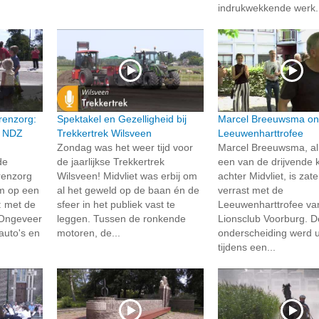
indrukwekkende werk.
renzorg:
Spektakel en Gezelligheid bij
Marcel Breeuwsma on
n NDZ
Trekkertrek Wilsveen
Leeuwenharttrofee
Zondag was het weer tijd voor
Marcel Breeuwsma, al 
de
de jaarlijkse Trekkertrek
een van de drijvende 
renzorg
Wilsveen! Midvliet was erbij om
achter Midvliet, is zat
um op een
al het geweld op de baan én de
verrast met de
: met de
sfeer in het publiek vast te
Leeuwenharttrofee va
 Ongeveer
leggen. Tussen de ronkende
Lionsclub Voorburg. D
auto's en
motoren, de...
onderscheiding werd u
tijdens een...