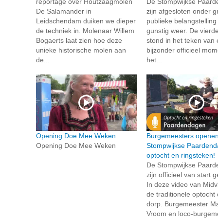
reportage over Houtzaagmolen
De Stompwijkse Paar
De Salamander in
zijn afgesloten onder g
Leidschendam duiken we dieper
publieke belangstelling
de techniek in. Molenaar Willem
gunstig weer. De vierd
Bogaerts laat zien hoe deze
stond in het teken van
unieke historische molen aan
bijzonder officieel mo
de...
het...
Opening Doe Mee Weken
Burgemeesters opene
Opening Doe Mee Weken
Stompwijkse Paardend
optocht en ringsteken!
De Stompwijkse Paar
zijn officieel van start
In deze video van Midvli
de traditionele optocht
dorp. Burgemeester Mar
Vroom en loco-burgem