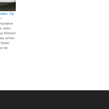
older: Op
r!
ompwijkse
e video
p Midvliet
jkje achter
 Vader.
hoe de