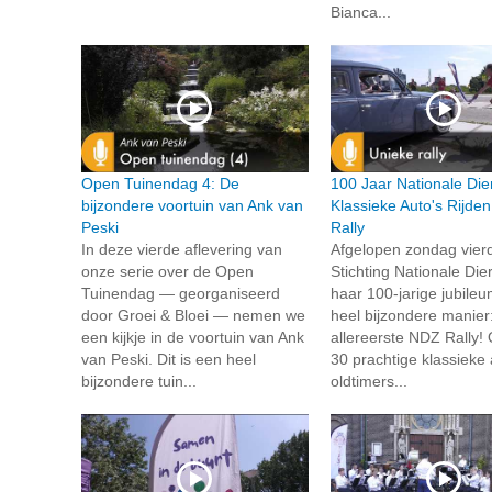
Bianca...
Open Tuinendag 4: De
100 Jaar Nationale Die
bijzondere voortuin van Ank van
Klassieke Auto's Rijde
Peski
Rally
In deze vierde aflevering van
Afgelopen zondag vier
onze serie over de Open
Stichting Nationale Die
Tuinendag — georganiseerd
haar 100-jarige jubile
door Groei & Bloei — nemen we
heel bijzondere manier
een kijkje in de voortuin van Ank
allereerste NDZ Rally!
van Peski. Dit is een heel
30 prachtige klassieke 
bijzondere tuin...
oldtimers...