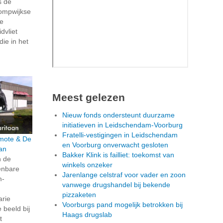
s de
ompwijkse
ze
dvliet
die in het
Meest gelezen
Nieuw fonds ondersteunt duurzame
initiatieven in Leidschendam-Voorburg
Fratelli-vestigingen in Leidschendam
rmote & De
en Voorburg onverwacht gesloten
an
Bakker Klink is failliet: toekomst van
n de
winkels onzeker
penbare
Jarenlange celstraf voor vader en zoon
m-
vanwege drugshandel bij bekende
pizzaketen
arie
Voorburgs pand mogelijk betrokken bij
beeld bij
Haags drugslab
t