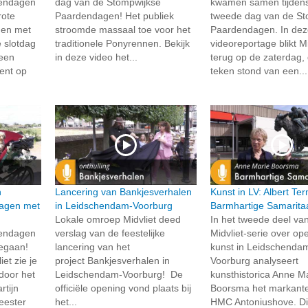
dendagen
dag van de Stompwijkse
kwamen samen tijden
rote
Paardendagen! Het publiek
tweede dag van de St
 en met
stroomde massaal toe voor het
Paardendagen. In de
e slotdag
traditionele Ponyrennen. Bekijk
videoreportage blikt Mi
 een
in deze video het...
terug op de zaterdag, 
ment op
teken stond van een...
n
Lancering van Bankjesverhalen
Kunst in LV: Albert Te
agen met
in Leidschendam-Voorburg
Barmhartige Samarita
Lokale omroep Midvliet deed
In het tweede deel va
dendagen
verslag van de feestelijke
Midvliet-serie over o
 gegaan!
lancering van het
kunst in Leidschenda
et zie je
project Bankjesverhalen in
Voorburg analyseert
 door het
Leidschendam-Voorburg! De
kunsthistorica Anne M
tijn
officiële opening vond plaats bij
Boorsma het markante 
eester
het...
HMC Antoniushove. Di