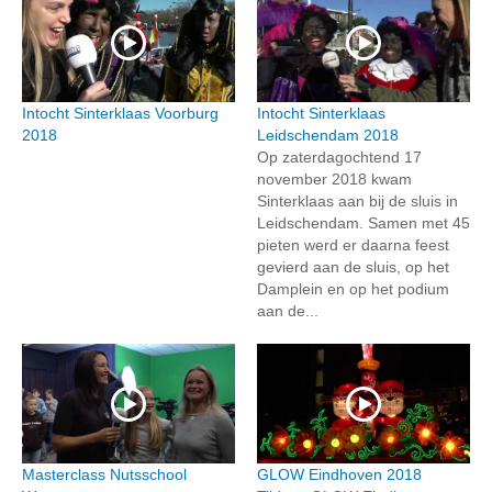
Intocht Sinterklaas Voorburg
Intocht Sinterklaas
2018
Leidschendam 2018
Op zaterdagochtend 17
november 2018 kwam
Sinterklaas aan bij de sluis in
Leidschendam. Samen met 45
pieten werd er daarna feest
gevierd aan de sluis, op het
Damplein en op het podium
aan de...
Masterclass Nutsschool
GLOW Eindhoven 2018