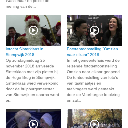
Wassenaar en polste de
mening van de...
Intocht Sinterklaas in
Fototentoonstelling "Omzien
Stompwijk 2018
naar elkaar" 2018
Op zondagmiddag 25
In het gemeentehuis werd de
november 2018 arriveerde
reizende fototentoonstelling
Sinterklaas met zijn pieten bij
Omzien naar elkaar geopend.
de Hoge Brug in Stompwijk.
De tentoonstelling van foto’s
Sinterklaas werd verwelkomd
van taalmaatjes en
door de hulpburgemeester
taalvragers werd gemaakt
van Stomwijk en daarna werd
door de Voorburgse fotokring
er...
en zal...