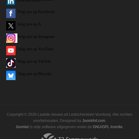
Volg ons op Facebook
Volg ons op X
Volg ons op Instagram
Volg
ons op
YouTube
Volg ons op TikTok
Volg ons op Bluesky
Copyright © 2026 Laatste nieuws uit Leidschendam-Voorburg. Alle rechten
voorbehouden. Designed by
JoomlArt.com
.
Joomla!
is vrije software uitgegeven onder de
GNU/GPL licentie.