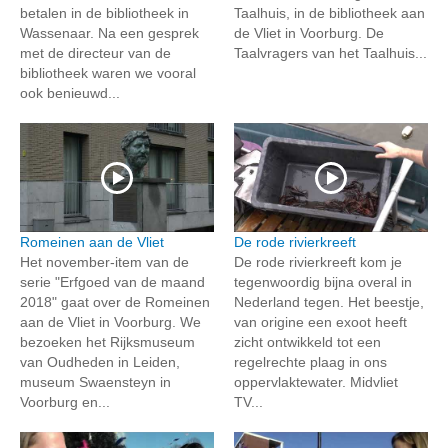
betalen in de bibliotheek in
Taalhuis, in de bibliotheek aan
Wassenaar. Na een gesprek
de Vliet in Voorburg. De
met de directeur van de
Taalvragers van het Taalhuis...
bibliotheek waren we vooral
ook benieuwd...
Romeinen aan de Vliet
De rode rivierkreeft
Het november-item van de
De rode rivierkreeft kom je
serie "Erfgoed van de maand
tegenwoordig bijna overal in
2018" gaat over de Romeinen
Nederland tegen. Het beestje,
aan de Vliet in Voorburg. We
van origine een exoot heeft
bezoeken het Rijksmuseum
zicht ontwikkeld tot een
van Oudheden in Leiden,
regelrechte plaag in ons
museum Swaensteyn in
oppervlaktewater. Midvliet
Voorburg en...
TV...