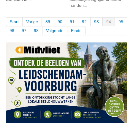
handen...
Start
Vorige
89
90
91
92
93
94
95
96
97
98
Volgende
Einde