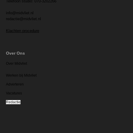
Telefoon studio: 070-3202266
info@midvliet.nl
redactie@midvliet.nl
Klachten procedure
Over Ons
Over Midvliet
Werken bij Midvliet
Adverteren
Vacatures
Redactie