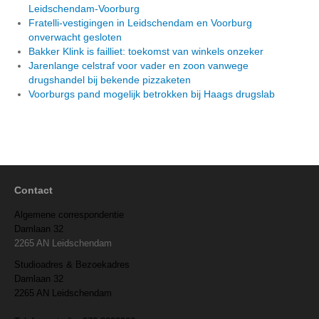
Leidschendam-Voorburg
Fratelli-vestigingen in Leidschendam en Voorburg
onverwacht gesloten
Bakker Klink is failliet: toekomst van winkels onzeker
Jarenlange celstraf voor vader en zoon vanwege
drugshandel bij bekende pizzaketen
Voorburgs pand mogelijk betrokken bij Haags drugslab
Contact
Algemene correspondentie
Damlaan 32
2265 AN Leidschendam
Studioadres & Bezoekadres
Damlaan 32
2265 AN Leidschendam