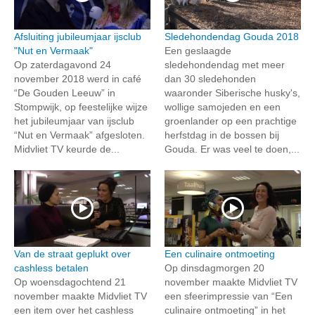
Afsluiting jubileumjaar ijsclub
Sledehondendag Gouda 2018
"Nut en Vermaak"
Een geslaagde
Op zaterdagavond 24
sledehondendag met meer
november 2018 werd in café
dan 30 sledehonden
“De Gouden Leeuw” in
waaronder Siberische husky's,
Stompwijk, op feestelijke wijze
wollige samojeden en een
het jubileumjaar van ijsclub
groenlander op een prachtige
“Nut en Vermaak” afgesloten.
herfstdag in de bossen bij
Midvliet TV keurde de...
Gouda. Er was veel te doen,...
Van de straat geplukt over
Een culinaire ontmoeting
cashless betalen
Op dinsdagmorgen 20
Op woensdagochtend 21
november maakte Midvliet TV
november maakte Midvliet TV
een sfeerimpressie van “Een
een item over het cashless
culinaire ontmoeting” in het