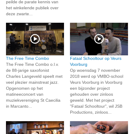
peilde de parate kennis van
het winkelende publiek over
deze zwarte...
The Free Time Combo
Fataal Schooltour op Veurs
The Free Time Combo o.l.v.
Voorburg
de 88-jarige saxofonist
Op woensdag 7 november
Charles Langeveld speelt met
2018 werd op VMBO-school
veel plezier mainstreat jazz.
Veurs Voorburg in Voorburg
Opgenomen op het
een bijzonder project
matineeconcert van
gehouden over zinloos
muziekvereniging St Caecilia
geweld. Met het project
in Marcanto...
"Fataal Schooltour", wil JSB
Productions, zinloos...