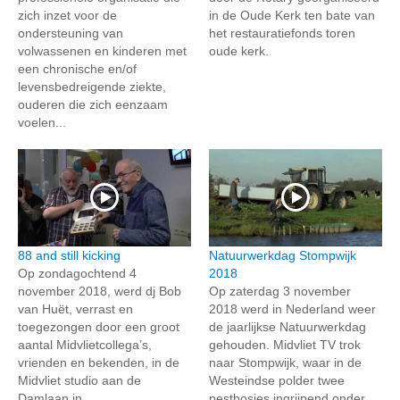
zich inzet voor de
in de Oude Kerk ten bate van
ondersteuning van
het restauratiefonds toren
volwassenen en kinderen met
oude kerk.
een chronische en/of
levensbedreigende ziekte,
ouderen die zich eenzaam
voelen...
88 and still kicking
Natuurwerkdag Stompwijk
Op zondagochtend 4
2018
november 2018, werd dj Bob
Op zaterdag 3 november
van Huët, verrast en
2018 werd in Nederland weer
toegezongen door een groot
de jaarlijkse Natuurwerkdag
aantal Midvlietcollega’s,
gehouden. Midvliet TV trok
vrienden en bekenden, in de
naar Stompwijk, waar in de
Midvliet studio aan de
Westeindse polder twee
Damlaan in...
pestbosjes ingrijpend onder