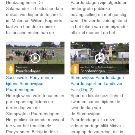
Houtzaagmolen De
Paardendagen zijn afgesloten
Salamander in Leidschendam
onder grote publieke
duiken we dieper de techniek
belangstelling en met gunstig
in. Molenaar Willem Bogaerts
weer. De vierde slotdag stond
laat zien hoe deze unieke
in het teken van een bijzonder
historische molen aan de...
officieel moment op het...
Succesvolle Ponyrennen
Stompwijkse Paardendagen:
tijdens Stompwijkse
Paardensport en Landleven
Paardendagen
Fair (Dag 2)
Heerlijk weer, volle tribunes en
Sport en lokale gezelligheid
pure spanning tijdens de
kwamen samen tijdens de
derde dag van de
tweede dag van
Stompwijkse Paardendagen!
de Stompwijkse
Het publiek stroomde massaal
Paardendagen. In deze
toe voor het traditionele
videoreportage blikt Midvliet
Ponyrennen. Bekijk in deze
terug op de zaterdag, die in