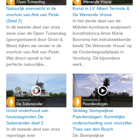
Natuurlijk evenwicht in de
Kunst in LV: Albert Termote &
voortuin van Ank van Peski
De Wenende Vrouw
(Deel 2)
In het derde deel van de
In dit tweede deel van onze
Midvliet-kunstserie analyseert
serie over de Open Tuinendag
kunsthistorica Anne Marie
(georganiseerd door Groei &
Boorsma het indrukwekkende
Bloei) kijken we verder in de
beeld 'De Wenende Vrouw' op
voortuin van Ank van Peski.
de Oosterbegraafplaats in
Wat direct opvalt is het
Voorburg. Dit bijzondere
perfecte natuurlijke...
werk...
Groot onderhoud van
Slotdag Stompwijkse
houtzaagmolen De
Paardendagen: Koninklijke
Salamander deel 2
onderscheiding voor voorzitter
In dit tweede deel van onze
Theo van den Bosch
reportage over
De Stompwijkse