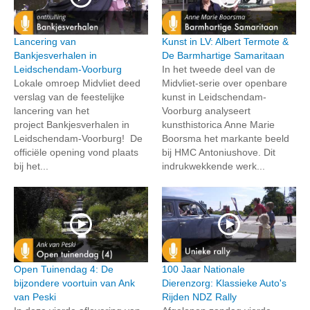
Lancering van
Kunst in LV: Albert Termote &
Bankjesverhalen in
De Barmhartige Samaritaan
Leidschendam-Voorburg
In het tweede deel van de
Lokale omroep Midvliet deed
Midvliet-serie over openbare
verslag van de feestelijke
kunst in Leidschendam-
lancering van het
Voorburg analyseert
project Bankjesverhalen in
kunsthistorica Anne Marie
Leidschendam-Voorburg! De
Boorsma het markante beeld
officiële opening vond plaats
bij HMC Antoniushove. Dit
bij het...
indrukwekkende werk...
Open Tuinendag 4: De
100 Jaar Nationale
bijzondere voortuin van Ank
Dierenzorg: Klassieke Auto's
van Peski
Rijden NDZ Rally