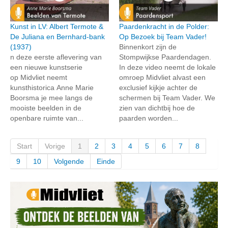
Kunst in LV: Albert Termote &
Paardenkracht in de Polder:
De Juliana en Bernhard-bank
Op Bezoek bij Team Vader!
(1937)
Binnenkort zijn de
n deze eerste aflevering van
Stompwijkse Paardendagen.
een nieuwe kunstserie
In deze video neemt de lokale
op Midvliet neemt
omroep Midvliet alvast een
kunsthistorica Anne Marie
exclusief kijkje achter de
Boorsma je mee langs de
schermen bij Team Vader. We
mooiste beelden in de
zien van dichtbij hoe de
openbare ruimte van...
paarden worden...
Start
Vorige
1
2
3
4
5
6
7
8
9
10
Volgende
Einde