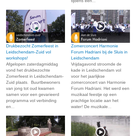
tijdens een...
Drukbezocht Zomerfeest in
Zomerconcert Harmonie
Leidschendam-Zuid vol
Forum Hadriani bij de Sluis in
workshops!
Leidschendam
Afgelopen zaterdagmiddag
Vrijdagavond stroomde de
vond het drukbezochte
kade in Leidschendam vol
Zomerfeest in Leidschendam-
voor het jaarlijkse
Zuid plaats. Buurtbewoners
zomerconcert van Harmonie
van jong tot oud kwamen
Forum Hadriani. Het werd een
samen voor een gevarieerd
muzikaal feestje op een
programma vol verbinding
prachtige locatie aan het
en...
water! De muzikale...