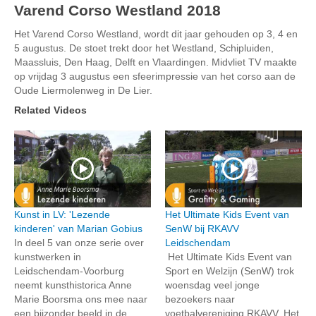
Varend Corso Westland 2018
Het Varend Corso Westland, wordt dit jaar gehouden op 3, 4 en
5 augustus. De stoet trekt door het Westland, Schipluiden,
Maassluis, Den Haag, Delft en Vlaardingen. Midvliet TV maakte
op vrijdag 3 augustus een sfeerimpressie van het corso aan de
Oude Liermolenweg in De Lier.
Related Videos
Kunst in LV: 'Lezende
Het Ultimate Kids Event van
kinderen' van Marian Gobius
SenW bij RKAVV
In deel 5 van onze serie over
Leidschendam
kunstwerken in
Het Ultimate Kids Event van
Leidschendam-Voorburg
Sport en Welzijn (SenW) trok
neemt kunsthistorica Anne
woensdag veel jonge
Marie Boorsma ons mee naar
bezoekers naar
een bijzonder beeld in de
voetbalvereniging RKAVV. Het