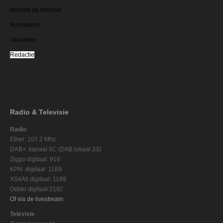
Werken bij Midvliet
Adverteren
Vacatures
Redactie
Radio & Televisie
Radio
Ether: 107.2 Mhz
DAB+: kanaal 5C (DAB lokaal 33)
Ziggo digitaal: 916
KPN digitaal: 1189
XS4All digitaal: 1189
Odido digitaal:2192
Of via de livestream
Televisie