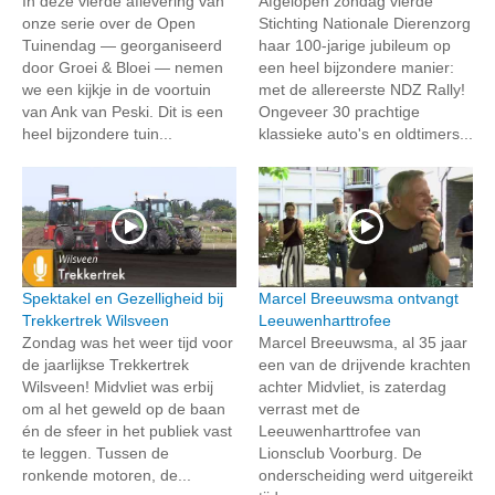
In deze vierde aflevering van
Afgelopen zondag vierde
onze serie over de Open
Stichting Nationale Dierenzorg
Tuinendag — georganiseerd
haar 100-jarige jubileum op
door Groei & Bloei — nemen
een heel bijzondere manier:
we een kijkje in de voortuin
met de allereerste NDZ Rally!
van Ank van Peski. Dit is een
Ongeveer 30 prachtige
heel bijzondere tuin...
klassieke auto's en oldtimers...
Spektakel en Gezelligheid bij
Marcel Breeuwsma ontvangt
Trekkertrek Wilsveen
Leeuwenharttrofee
Zondag was het weer tijd voor
Marcel Breeuwsma, al 35 jaar
de jaarlijkse Trekkertrek
een van de drijvende krachten
Wilsveen! Midvliet was erbij
achter Midvliet, is zaterdag
om al het geweld op de baan
verrast met de
én de sfeer in het publiek vast
Leeuwenharttrofee van
te leggen. Tussen de
Lionsclub Voorburg. De
ronkende motoren, de...
onderscheiding werd uitgereikt