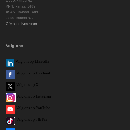
Ziggo: kanaal 41
KPN: kanaal 1489
XS4All: kanaal 1489
Odido kanaal 877
Of via de livestream
Volg ons
V
olg ons op L
inkedIn
Volg ons op Facebook
Volg ons op X
Volg ons op Instagram
Volg
ons op
YouTube
Volg ons op TikTok