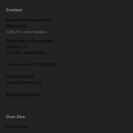
Contact
Algemene correspondentie
Damlaan 32
2265 AN Leidschendam
Studioadres & Bezoekadres
Damlaan 32
2265 AN Leidschendam
Telefoon studio: 070-3202266
info@midvliet.nl
redactie@midvliet.nl
Klachten procedure
Over Ons
Over Midvliet