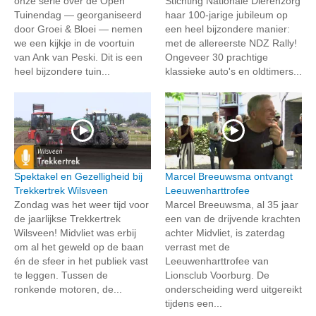
onze serie over de Open
Stichting Nationale Dierenzorg
Tuinendag — georganiseerd
haar 100-jarige jubileum op
door Groei & Bloei — nemen
een heel bijzondere manier:
we een kijkje in de voortuin
met de allereerste NDZ Rally!
van Ank van Peski. Dit is een
Ongeveer 30 prachtige
heel bijzondere tuin...
klassieke auto's en oldtimers...
Spektakel en Gezelligheid bij
Marcel Breeuwsma ontvangt
Trekkertrek Wilsveen
Leeuwenharttrofee
Zondag was het weer tijd voor
Marcel Breeuwsma, al 35 jaar
de jaarlijkse Trekkertrek
een van de drijvende krachten
Wilsveen! Midvliet was erbij
achter Midvliet, is zaterdag
om al het geweld op de baan
verrast met de
én de sfeer in het publiek vast
Leeuwenharttrofee van
te leggen. Tussen de
Lionsclub Voorburg. De
ronkende motoren, de...
onderscheiding werd uitgereikt
tijdens een...