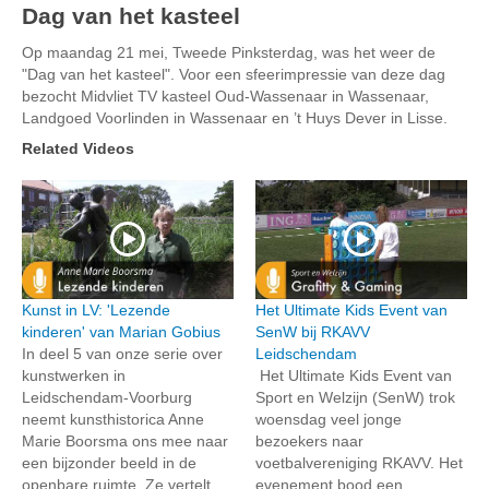
Dag van het kasteel
Op maandag 21 mei, Tweede Pinksterdag, was het weer de
"Dag van het kasteel". Voor een sfeerimpressie van deze dag
bezocht Midvliet TV kasteel Oud-Wassenaar in Wassenaar,
Landgoed Voorlinden in Wassenaar en ’t Huys Dever in Lisse.
Related Videos
Kunst in LV: 'Lezende
Het Ultimate Kids Event van
kinderen' van Marian Gobius
SenW bij RKAVV
In deel 5 van onze serie over
Leidschendam
kunstwerken in
Het Ultimate Kids Event van
Leidschendam-Voorburg
Sport en Welzijn (SenW) trok
neemt kunsthistorica Anne
woensdag veel jonge
Marie Boorsma ons mee naar
bezoekers naar
een bijzonder beeld in de
voetbalvereniging RKAVV. Het
openbare ruimte. Ze vertelt
evenement bood een