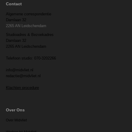
Contact
Algemene correspondentie
Damlaan 32
2265 AN Leidschendam
Studioadres & Bezoekadres
Damlaan 32
2265 AN Leidschendam
Telefoon studio: 070-3202266
info@midvliet.nl
redactie@midvliet.nl
Klachten procedure
Over Ons
Over Midvliet
Werken bij Midvliet