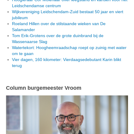
Leidschendamse centrum
Wijkvereniging Leidschendam-Zuid bestaat 50 jaar en viert
jubileum
Roeland Hillen over de stilstaande wieken van De
Salamander
Tom Erik-Grotens over de grote duinbrand bij de
Wassenaarse Slag
Watertekort: Hoogheemraadschap roept op zuinig met water
om te gaan
Vier dagen, 160 kilometer: Vierdaagsedebutant Karin blikt
terug
Column burgemeester Vroom