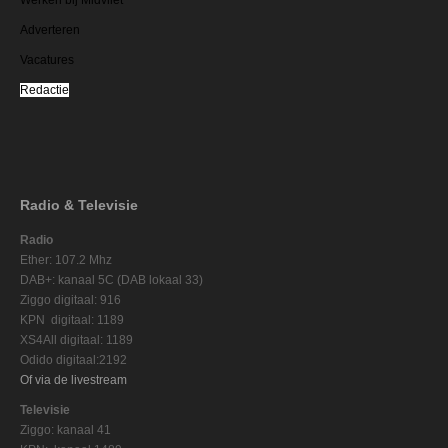
Adverteren
Vacatures
Redactie
Radio & Televisie
Radio
Ether: 107.2 Mhz
DAB+: kanaal 5C (DAB lokaal 33)
Ziggo digitaal: 916
KPN digitaal: 1189
XS4All digitaal: 1189
Odido digitaal:2192
Of via de livestream
Televisie
Ziggo: kanaal 41