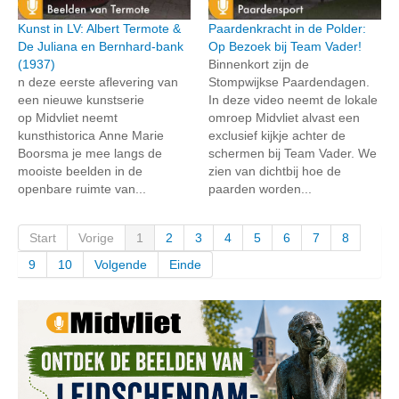
Kunst in LV: Albert Termote &
Paardenkracht in de Polder:
De Juliana en Bernhard-bank
Op Bezoek bij Team Vader!
(1937)
Binnenkort zijn de
n deze eerste aflevering van
Stompwijkse Paardendagen.
een nieuwe kunstserie
In deze video neemt de lokale
op Midvliet neemt
omroep Midvliet alvast een
kunsthistorica Anne Marie
exclusief kijkje achter de
Boorsma je mee langs de
schermen bij Team Vader. We
mooiste beelden in de
zien van dichtbij hoe de
openbare ruimte van...
paarden worden...
Start
Vorige
1
2
3
4
5
6
7
8
9
10
Volgende
Einde