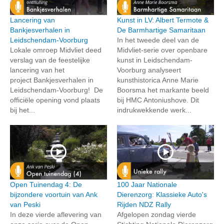
Lancering van
Kunst in LV: Albert Termote &
Bankjesverhalen in
De Barmhartige Samaritaan
Leidschendam-Voorburg
In het tweede deel van de
Lokale omroep Midvliet deed
Midvliet-serie over openbare
verslag van de feestelijke
kunst in Leidschendam-
lancering van het
Voorburg analyseert
project Bankjesverhalen in
kunsthistorica Anne Marie
Leidschendam-Voorburg! De
Boorsma het markante beeld
officiële opening vond plaats
bij HMC Antoniushove. Dit
bij het...
indrukwekkende werk...
Open Tuinendag 4: De
100 Jaar Nationale
bijzondere voortuin van Ank
Dierenzorg: Klassieke Auto's
van Peski
Rijden NDZ Rally
In deze vierde aflevering van
Afgelopen zondag vierde