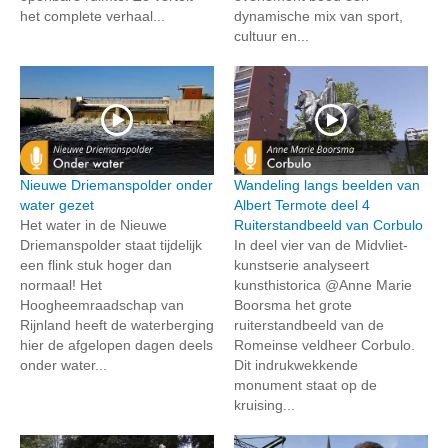
het complete verhaal...
dynamische mix van sport,
cultuur en...
Nieuwe Driemanspolder onder
Wandeling langs beelden van
water gezet
Albert Termote deel 4
Het water in de Nieuwe
Ruiterstandbeeld van Corbulo
Driemanspolder staat tijdelijk
In deel vier van de Midvliet-
een flink stuk hoger dan
kunstserie analyseert
normaal! Het
kunsthistorica @Anne Marie
Hoogheemraadschap van
Boorsma het grote
Rijnland heeft de waterberging
ruiterstandbeeld van de
hier de afgelopen dagen deels
Romeinse veldheer Corbulo.
onder water...
Dit indrukwekkende
monument staat op de
kruising...