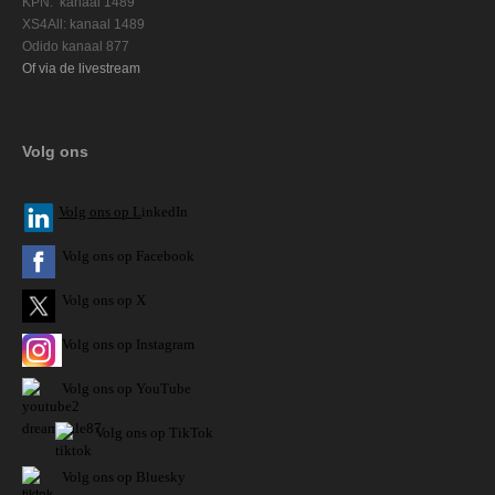
KPN: kanaal 1489
XS4All: kanaal 1489
Odido kanaal 877
Of via de livestream
Volg ons
V
olg ons op L
inkedIn
Volg ons op Facebook
Volg ons op X
Volg ons op Instagram
Volg
ons op
YouTube
Volg ons op TikTok
Volg ons op Bluesky