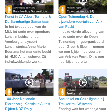
Kunst in LV: Albert Termote &
Open Tuinendag 4: De
De Barmhartige Samaritaan
bijzondere voortuin van Ank
In het tweede deel van de
van Peski
Midvliet-serie over openbare
In deze vierde aflevering van
kunst in Leidschendam-
onze serie over de Open
Voorburg analyseert
Tuinendag — georganiseerd
kunsthistorica Anne Marie
door Groei & Bloei — nemen
Boorsma het markante beeld
we een kijkje in de voortuin
bij HMC Antoniushove. Dit
van Ank van Peski. Dit is een
indrukwekkende werk...
heel bijzondere tuin...
100 Jaar Nationale
Spektakel en Gezelligheid bij
Dierenzorg: Klassieke Auto's
Trekkertrek Wilsveen
Rijden NDZ Rally
Zondag was het weer tijd voor