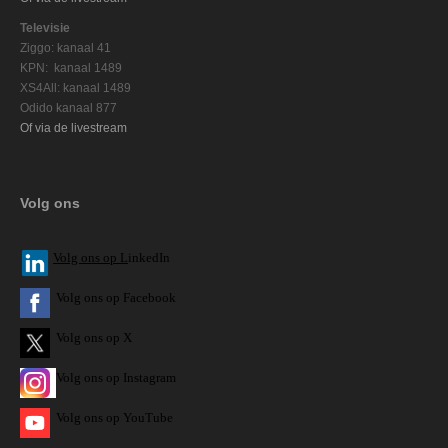
Televisie
Ziggo: kanaal 41
KPN: kanaal 1489
XS4All: kanaal 1489
Odido kanaal 877
Of via de livestream
Volg ons
V
olg ons op L
inkedIn
Volg ons op Facebook
Volg ons op X
Volg ons op Instagram
Volg
ons op
YouTube