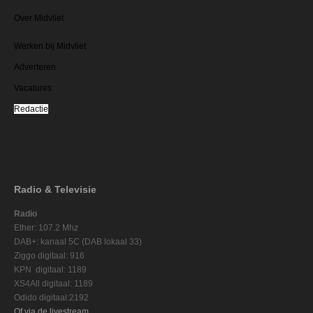
Over Midvliet
Werken bij Midvliet
Adverteren
Vacatures
Redactie
Radio & Televisie
Radio
Ether: 107.2 Mhz
DAB+: kanaal 5C (DAB lokaal 33)
Ziggo digitaal: 916
KPN digitaal: 1189
XS4All digitaal: 1189
Odido digitaal:2192
Of via de livestream