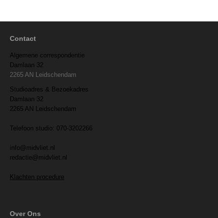
Contact
Algemene correspondentie
Damlaan 32
2265 AN Leidschendam
Studioadres & Bezoekadres
Damlaan 32
2265 AN Leidschendam
Telefoon studio: 070-3202266
info@midvliet.nl
redactie@midvliet.nl
Klachten procedure
Over Ons