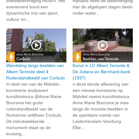
voetbalvereniging RKAVV. Het
Rijnland heeft de waterberging
evenement bood een
hier de afgelopen dagen deels
dynamische mix van sport,
onder water...
cultuur en...
Wandeling langs beelden van
Kunst in LV: Albert Termote &
Albert Termote deel 4
De Juliana en Bernhard-bank
Ruiterstandbeeld van Corbulo
(1937)
In deel vier van de Midvliet-
n deze eerste aflevering van
kunstserie analyseert
een nieuwe kunstserie op
kunsthistorica @Anne Marie
Midvliet neemt kunsthistorica
Boorsma het grote
Anne Marie Boorsma je mee
ruiterstandbeeld van de
langs de mooiste beelden in
Romeinse veldheer Corbulo.
de openbare ruimte van
Dit indrukwekkende
Leidschendam-Voorburg.
monument staat op de
Elke...
kruising...