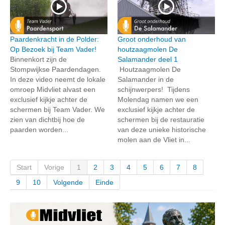
Paardenkracht in de Polder:
Groot onderhoud van
Op Bezoek bij Team Vader!
houtzaagmolen De
Binnenkort zijn de
Salamander deel 1
Stompwijkse Paardendagen.
Houtzaagmolen De
In deze video neemt de lokale
Salamander in de
omroep Midvliet alvast een
schijnwerpers! Tijdens
exclusief kijkje achter de
Molendag namen we een
schermen bij Team Vader. We
exclusief kijkje achter de
zien van dichtbij hoe de
schermen bij de restauratie
paarden worden...
van deze unieke historische
molen aan de Vliet in...
Start
Vorige
1
2
3
4
5
6
7
8
9
10
Volgende
Einde