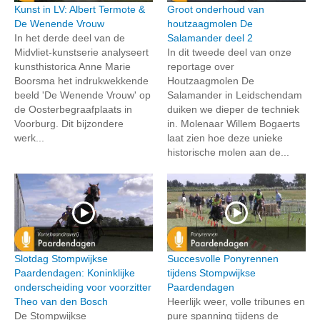
Kunst in LV: Albert Termote &
Groot onderhoud van
De Wenende Vrouw
houtzaagmolen De
In het derde deel van de
Salamander deel 2
Midvliet-kunstserie analyseert
In dit tweede deel van onze
kunsthistorica Anne Marie
reportage over
Boorsma het indrukwekkende
Houtzaagmolen De
beeld 'De Wenende Vrouw' op
Salamander in Leidschendam
de Oosterbegraafplaats in
duiken we dieper de techniek
Voorburg. Dit bijzondere
in. Molenaar Willem Bogaerts
werk...
laat zien hoe deze unieke
historische molen aan de...
Slotdag Stompwijkse
Succesvolle Ponyrennen
Paardendagen: Koninklijke
tijdens Stompwijkse
onderscheiding voor voorzitter
Paardendagen
Theo van den Bosch
Heerlijk weer, volle tribunes en
De Stompwijkse
pure spanning tijdens de