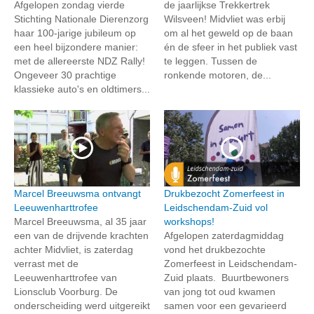
Afgelopen zondag vierde
de jaarlijkse Trekkertrek
Stichting Nationale Dierenzorg
Wilsveen! Midvliet was erbij
haar 100-jarige jubileum op
om al het geweld op de baan
een heel bijzondere manier:
én de sfeer in het publiek vast
met de allereerste NDZ Rally!
te leggen. Tussen de
Ongeveer 30 prachtige
ronkende motoren, de...
klassieke auto's en oldtimers...
Marcel Breeuwsma ontvangt
Drukbezocht Zomerfeest in
Leeuwenharttrofee
Leidschendam-Zuid vol
Marcel Breeuwsma, al 35 jaar
workshops!
een van de drijvende krachten
Afgelopen zaterdagmiddag
achter Midvliet, is zaterdag
vond het drukbezochte
verrast met de
Zomerfeest in Leidschendam-
Leeuwenharttrofee van
Zuid plaats. Buurtbewoners
Lionsclub Voorburg. De
van jong tot oud kwamen
onderscheiding werd uitgereikt
samen voor een gevarieerd