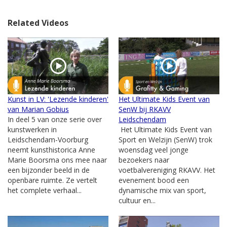
middag 2017
Related Videos
Kunst in LV: 'Lezende kinderen'
Het Ultimate Kids Event van
van Marian Gobius
SenW bij RKAVV
In deel 5 van onze serie over
Leidschendam
kunstwerken in
Het Ultimate Kids Event van
Leidschendam-Voorburg
Sport en Welzijn (SenW) trok
neemt kunsthistorica Anne
woensdag veel jonge
Marie Boorsma ons mee naar
bezoekers naar
een bijzonder beeld in de
voetbalvereniging RKAVV. Het
openbare ruimte. Ze vertelt
evenement bood een
het complete verhaal...
dynamische mix van sport,
cultuur en...