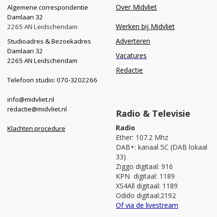
Over Midvliet
Algemene correspondentie
Damlaan 32
Werken bij Midvliet
2265 AN Leidschendam
Adverteren
Studioadres & Bezoekadres
Damlaan 32
Vacatures
2265 AN Leidschendam
Redactie
Telefoon studio: 070-3202266
info@midvliet.nl
redactie@midvliet.nl
Radio & Televisie
Radio
Klachten procedure
Ether: 107.2 Mhz
DAB+: kanaal 5C (DAB lokaal
33)
Ziggo digitaal: 916
KPN digitaal: 1189
XS4All digitaal: 1189
Odido digitaal:2192
Of via de livestream