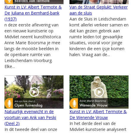
Kunst in LV: Albert Termote &
Van de Straat Geplukt: Verkeer
De Juliana en Bernhard-bank
aan de sluis
(1937)
Aan de Sluis in Leidschendam
n deze eerste aflevering van
komt allerlei verkeer samen en
een nieuwe kunstserie op
dat kan gezien gebrek aan
Midvliet neemt kunsthistorica
ruimte leiden tot gevaarlijke
Anne Marie Boorsma je mee
situaties, vooral voor jonge
langs de mooiste beelden in
kinderen die een ijsje komen
de openbare ruimte van
halen. Vraag aan de...
Leidschendam-Voorburg.
Elke...
Natuurlijk evenwicht in de
Kunst in LV: Albert Termote &
voortuin van Ank van Peski
De Wenende Vrouw
(Deel 2)
In het derde deel van de
In dit tweede deel van onze
Midvliet-kunstserie analyseert