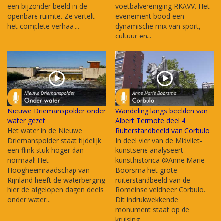
een bijzonder beeld in de
voetbalvereniging RKAVV. Het
openbare ruimte. Ze vertelt
evenement bood een
het complete verhaal...
dynamische mix van sport,
cultuur en...
Nieuwe Driemanspolder onder
Wandeling langs beelden van
water gezet
Albert Termote deel 4
Het water in de Nieuwe
Ruiterstandbeeld van Corbulo
Driemanspolder staat tijdelijk
In deel vier van de Midvliet-
een flink stuk hoger dan
kunstserie analyseert
normaal! Het
kunsthistorica @Anne Marie
Hoogheemraadschap van
Boorsma het grote
Rijnland heeft de waterberging
ruiterstandbeeld van de
hier de afgelopen dagen deels
Romeinse veldheer Corbulo.
onder water...
Dit indrukwekkende
monument staat op de
kruising...