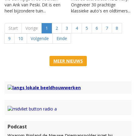
van Ank van Peski. Dit is een
Ongeveer 30 prachtige
heel bijzondere tuin...
klassieke auto's en oldtimers...
Start
Vorige
1
2
3
4
5
6
7
8
9
10
Volgende
Einde
MEER NIEUWS
Podcast
Waarom Rijnland de Nieuwe Driemanspolder inzet bij