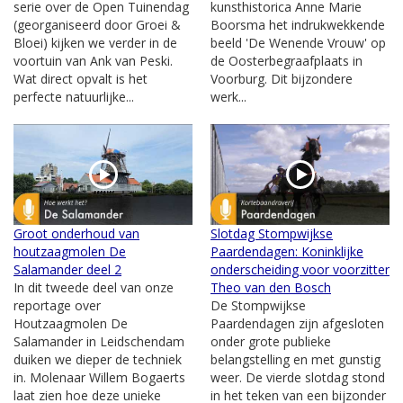
serie over de Open Tuinendag
kunsthistorica Anne Marie
(georganiseerd door Groei &
Boorsma het indrukwekkende
Bloei) kijken we verder in de
beeld 'De Wenende Vrouw' op
voortuin van Ank van Peski.
de Oosterbegraafplaats in
Wat direct opvalt is het
Voorburg. Dit bijzondere
perfecte natuurlijke...
werk...
Groot onderhoud van
Slotdag Stompwijkse
houtzaagmolen De
Paardendagen: Koninklijke
Salamander deel 2
onderscheiding voor voorzitter
In dit tweede deel van onze
Theo van den Bosch
reportage over
De Stompwijkse
Houtzaagmolen De
Paardendagen zijn afgesloten
Salamander in Leidschendam
onder grote publieke
duiken we dieper de techniek
belangstelling en met gunstig
in. Molenaar Willem Bogaerts
weer. De vierde slotdag stond
laat zien hoe deze unieke
in het teken van een bijzonder