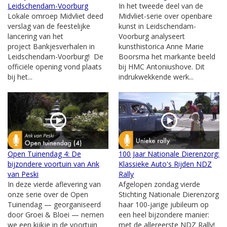
Leidschendam-Voorburg
In het tweede deel van de
Lokale omroep Midvliet deed
Midvliet-serie over openbare
verslag van de feestelijke
kunst in Leidschendam-
lancering van het
Voorburg analyseert
project Bankjesverhalen in
kunsthistorica Anne Marie
Leidschendam-Voorburg! De
Boorsma het markante beeld
officiële opening vond plaats
bij HMC Antoniushove. Dit
bij het...
indrukwekkende werk...
Open Tuinendag 4: De
100 Jaar Nationale Dierenzorg:
bijzondere voortuin van Ank
Klassieke Auto's Rijden NDZ
van Peski
Rally
In deze vierde aflevering van
Afgelopen zondag vierde
onze serie over de Open
Stichting Nationale Dierenzorg
Tuinendag — georganiseerd
haar 100-jarige jubileum op
door Groei & Bloei — nemen
een heel bijzondere manier:
we een kijkje in de voortuin
met de allereerste NDZ Rally!