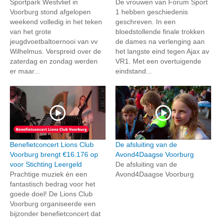
Sportpark Westvliet in
De vrouwen van Forum Sport
Voorburg stond afgelopen
1 hebben geschiedenis
weekend volledig in het teken
geschreven. In een
van het grote
bloedstollende finale trokken
jeugdvoetbaltoernooi van vv
de dames na verlenging aan
Wilhelmus. Verspreid over de
het langste eind tegen Ajax av
zaterdag en zondag werden
VR1. Met een overtuigende
er maar...
eindstand...
Benefietconcert Lions Club
De afsluiting van de
Voorburg brengt €16.176 op
Avond4Daagse Voorburg
voor Stichting Leergeld
De afsluiting van de
Prachtige muziek én een
Avond4Daagse Voorburg
fantastisch bedrag voor het
goede doel! De Lions Club
Voorburg organiseerde een
bijzonder benefietconcert dat