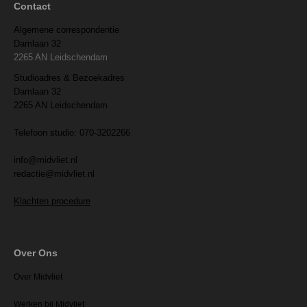
Contact
Algemene correspondentie
Damlaan 32
2265 AN Leidschendam
Studioadres & Bezoekadres
Damlaan 32
2265 AN Leidschendam
Telefoon studio: 070-3202266
info@midvliet.nl
redactie@midvliet.nl
Klachten procedure
Over Ons
Over Midvliet
Werken bij Midvliet