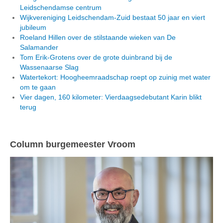
Leidschendamse centrum
Wijkvereniging Leidschendam-Zuid bestaat 50 jaar en viert
jubileum
Roeland Hillen over de stilstaande wieken van De
Salamander
Tom Erik-Grotens over de grote duinbrand bij de
Wassenaarse Slag
Watertekort: Hoogheemraadschap roept op zuinig met water
om te gaan
Vier dagen, 160 kilometer: Vierdaagsedebutant Karin blikt
terug
Column burgemeester Vroom