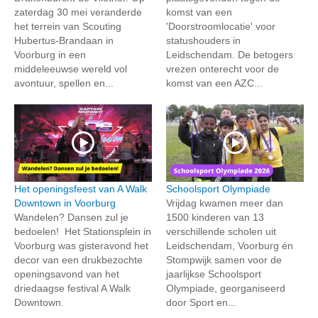
zaterdag 30 mei veranderde
komst van een
het terrein van Scouting
'Doorstroomlocatie' voor
Hubertus-Brandaan in
statushouders in
Voorburg in een
Leidschendam. De betogers
middeleeuwse wereld vol
vrezen onterecht voor de
avontuur, spellen en...
komst van een AZC...
Het openingsfeest van A Walk
Schoolsport Olympiade
Downtown in Voorburg
Vrijdag kwamen meer dan
Wandelen? Dansen zul je
1500 kinderen van 13
bedoelen! Het Stationsplein in
verschillende scholen uit
Voorburg was gisteravond het
Leidschendam, Voorburg én
decor van een drukbezochte
Stompwijk samen voor de
openingsavond van het
jaarlijkse Schoolsport
driedaagse festival A Walk
Olympiade, georganiseerd
Downtown.
door Sport en...