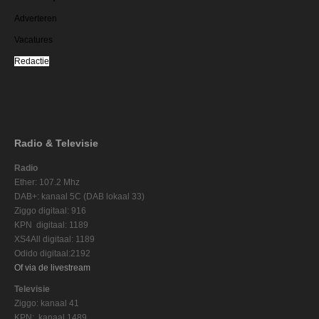
Adverteren
Vacatures
Redactie
Radio & Televisie
Radio
Ether: 107.2 Mhz
DAB+: kanaal 5C (DAB lokaal 33)
Ziggo digitaal: 916
KPN digitaal: 1189
XS4All digitaal: 1189
Odido digitaal:2192
Of via de livestream
Televisie
Ziggo: kanaal 41
KPN: kanaal 1489