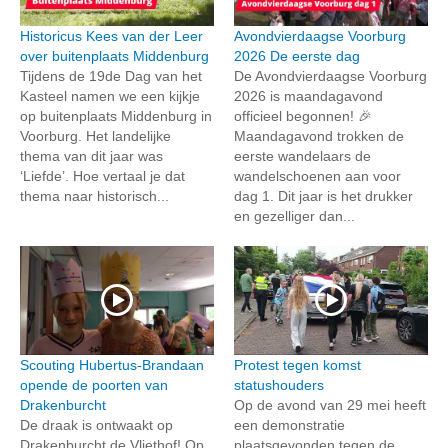
Historicus Kees van der Leer
Avondvierdaagse Voorburg
over buitenplaats Middenburg
2026 De eerste dag
Tijdens de 19de Dag van het
De Avondvierdaagse Voorburg
Kasteel namen we een kijkje
2026 is maandagavond
op buitenplaats Middenburg in
officieel begonnen! 🎉
Voorburg. Het landelijke
Maandagavond trokken de
thema van dit jaar was
eerste wandelaars de
‘Liefde’. Hoe vertaal je dat
wandelschoenen aan voor
thema naar historisch...
dag 1. Dit jaar is het drukker
en gezelliger dan...
Scouting Hubertus-Brandaan
Protest tegen komst
opende de poorten van
statushouders
Drakenburcht
Op de avond van 29 mei heeft
De draak is ontwaakt op
een demonstratie
Drakenburcht de Vliethof! Op
plaatsgevonden tegen de