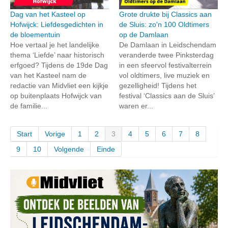
Dag van het Kasteel op
Grote drukte bij Classics aan
Hofwijck: Liefdesgedichten in
de Sluis: zo'n 100 Oldtimers
de bloementuin
op de Damlaan
Hoe vertaal je het landelijke
De Damlaan in Leidschendam
thema ‘Liefde’ naar historisch
veranderde twee Pinksterdag
erfgoed? Tijdens de 19de Dag
in een sfeervol festivalterrein
van het Kasteel nam de
vol oldtimers, live muziek en
redactie van Midvliet een kijkje
gezelligheid! Tijdens het
op buitenplaats Hofwijck van
festival ‘Classics aan de Sluis’
de familie...
waren er...
Start
Vorige
1
2
3
4
5
6
7
8
9
10
Volgende
Einde