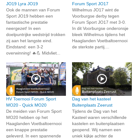
JO19 Lyra JO19
Forum Sport JO17
Ook de mannen van Forum
Wilhelmus JO17 wint de
Sport JO19 hebben een
Voorburgse derby tegen
fantastische prestatie
Forum Sport JO17 met 3-0.
neergezet! In een
In dit Voorburgse onderonsje
doelpuntrijke wedstrijd trokken
bleek Wilhelmus tijdens het
zij aan het langste eind.
Haaglanden Voetbaltoernooi
Eindstand: een 3-2
de sterkste partij....
overwinning! 🔥💪 Midvliet...
HV Toernooi Forum Sport
Dag van het kasteel
MO20 - Quick MO20
Buitenplaats Zeerust
De meiden van Forum Sport
Tijdens de Dag van het
MO20 hebben op het
Kasteel waren verschillende
Haaglanden Voetbaltoernooi
kastelen en buitenplaatsen
een knappe prestatie
geopend. Wij namen een
geleverd. In een spannende
uniek kijkje achter de