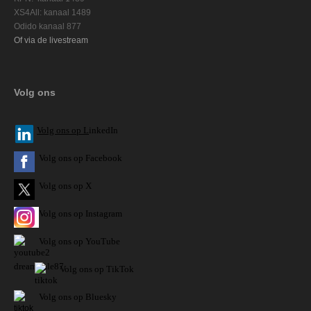
XS4All: kanaal 1489
Odido kanaal 877
Of via de livestream
Volg ons
V
olg ons op L
inkedIn
Volg ons op Facebook
Volg ons op X
Volg ons op Instagram
Volg
ons op
YouTube
Volg ons op TikTok
Volg ons op Bluesky