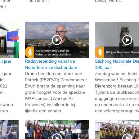
n met
'The Hunt'....
(O&O) wordt...
Het
it jaar
Radioverbinding vanaf de
Stichting Nationale Di
Nehertoren Leidschendam
100 jaar
it jaar
Drone beelden met dank aan
Zondag was het feest 
Het
Patrick (PE2PVD) Zendamateur
Wassenaar! Stichting 
2021
Erwin bracht de spanning naar
Dierenzorg bestaat 100
en
grote hoogte! Voor de speciale
Tijdens de drukbezoc
WAP contest (Worked All
dag gingen onze vers
e woon-
Provinces) installeerde hij
op onderzoek uit en 
ren...
tijdelijk een zender...
een videoreportage ove