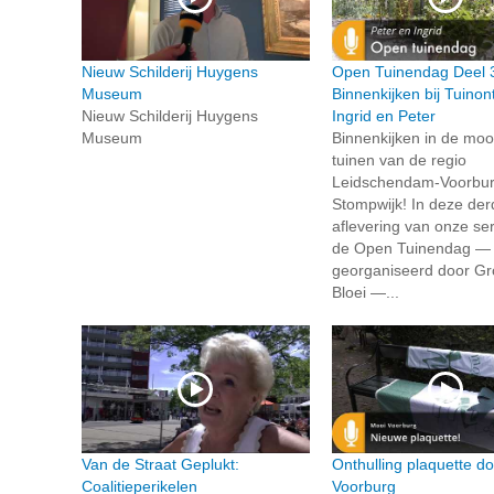
Nieuw Schilderij Huygens
Open Tuinendag Deel 
Museum
Binnenkijken bij Tuino
Nieuw Schilderij Huygens
Ingrid en Peter
Museum
Binnenkijken in de moo
tuinen van de regio
Leidschendam-Voorbur
Stompwijk! In deze der
aflevering van onze ser
de Open Tuinendag —
georganiseerd door Gr
Bloei —...
Van de Straat Geplukt:
Onthulling plaquette d
Coalitieperikelen
Voorburg