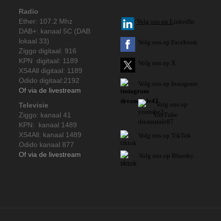
Radio
Ether: 107.2 Mhz
V
olg ons op L
inkedIn
DAB+: kanaal 5C (DAB
lokaal 33)
Volg ons op Facebook
Ziggo digitaal: 916
KPN digitaal: 1189
Volg ons op X
XS4All digitaal: 1189
Odido digitaal:2192
Volg ons op Instagram
Of via de livestream
Volg
ons op
Televisie
Ziggo: kanaal 41
YouTube
KPN: kanaal 1489
XS4All: kanaal 1489
Volg ons op TikTok
Odido kanaal 877
Of via de livestream
Volg ons op Bluesky