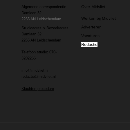
Over Midvliet
Algemene correspondentie
Damlaan 32
Werken bij Midvliet
2265 AN Leidschendam
Adverteren
Studioadres & Bezoekadres
Damlaan 32
Vacatures
2265 AN Leidschendam
Redactie
Telefoon studio: 070-
3202266
info@midvliet.nl
redactie@midvliet.nl
Klachten procedure