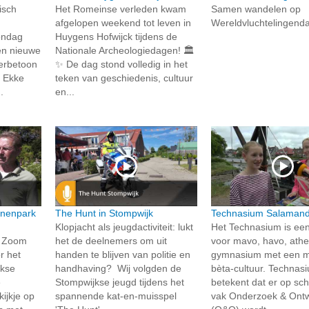
isch
Het Romeinse verleden kwam
Samen wandelen op
afgelopen weekend tot leven in
Wereldvluchtelingend
ondag
Huygens Hofwijck tijdens de
en nieuwe
Nationale Archeologiedagen! 🏛️
eerbetoon
✨ De dag stond volledig in het
 Ekke
teken van geschiedenis, cultuur
.
en...
inenpark
The Hunt in Stompwijk
Technasium Salaman
Klopjacht als jeugdactiviteit: lukt
Het Technasium is een
e Zoom
het de deelnemers om uit
voor mavo, havo, ath
r het
handen te blijven van politie en
gymnasium met een 
jkse
handhaving? Wij volgden de
bèta-cultuur. Technas
e
Stompwijkse jeugd tijdens het
betekent dat er op sch
ijkje op
spannende kat-en-muisspel
vak Onderzoek & Ont