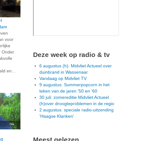
H
ndam
oven
an voor
rlijke
. Onder
Deze week op radio & tv
akvolle
e
6 augustus (h): Midvliet Actueel over
ld en...
duinbrand in Wassenaar
Vandaag op Midvliet TV
9 augustus: Summerpopcorn in het
teken van de jaren '50 en '60
30 juli: zomereditie Midvliet Actueel
(h)over droogteproblemen in de regio
2 augustus: speciale radio-uitzending
'Haagse Klanken'
Meest gelezen
ag