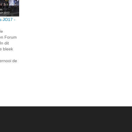
s JO17 -
de
gen Forum
n dit
e bleek
ernooi de