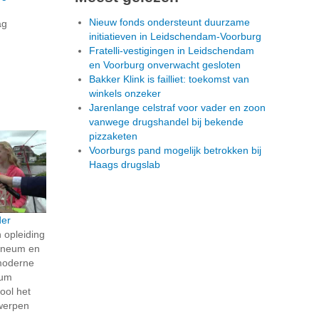
Nieuw fonds ondersteunt duurzame
ag
initiatieven in Leidschendam-Voorburg
Fratelli-vestigingen in Leidschendam
en Voorburg onverwacht gesloten
Bakker Klink is failliet: toekomst van
winkels onzeker
Jarenlange celstraf voor vader en zoon
vanwege drugshandel bij bekende
pizzaketen
Voorburgs pand mogelijk betrokken bij
Haags drugslab
der
 opleiding
eneum en
moderne
ium
ool het
werpen