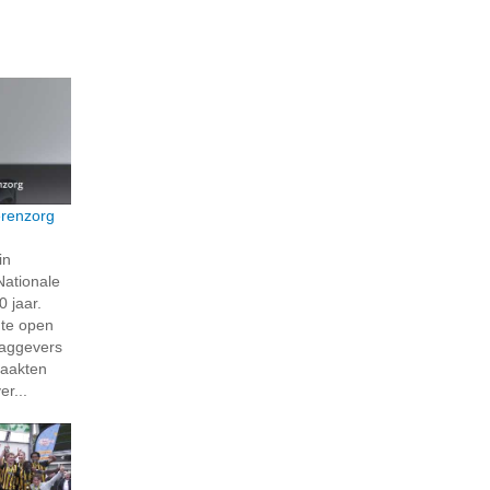
erenzorg
in
Nationale
 jaar.
hte open
laggevers
maakten
r...