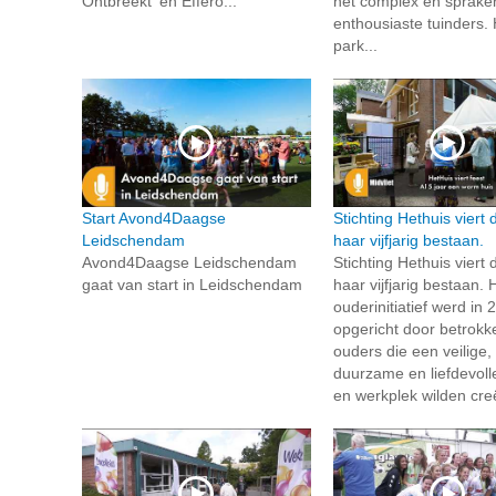
Ontbreekt' en Effero...
het complex en sprake
enthousiaste tuinders. 
park...
Start Avond4Daagse
Stichting Hethuis viert d
Leidschendam
haar vijfjarig bestaan.
Avond4Daagse Leidschendam
Stichting Hethuis viert d
gaat van start in Leidschendam
haar vijfjarig bestaan. 
ouderinitiatief werd in 
opgericht door betrokk
ouders die een veilige,
duurzame en liefdevoll
en werkplek wilden creë