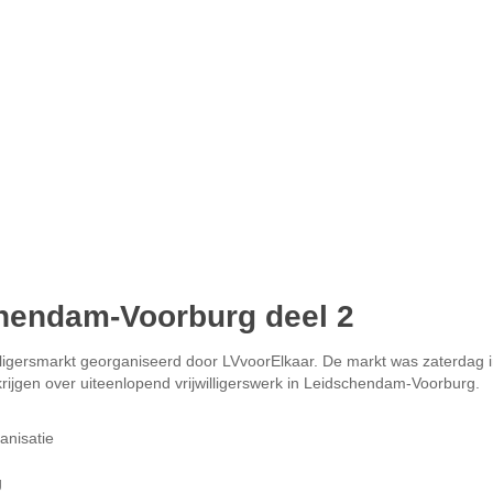
schendam-Voorburg deel 2
willigersmarkt georganiseerd door LVvoorElkaar. De markt was zaterdag i
ijgen over uiteenlopend vrijwilligerswerk in Leidschendam-Voorburg.
anisatie
g