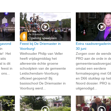
agavond
Feest bij De Driemaster in
Extra raadsvergaderi
in
Voorburg!
30 juni
ie! Het
Wethouder Philip van Veller
Zorgen over de wendi
atis
heeft vrijdagmiddag het
PRO aan de orde in de
l is dit
allereerste échte groene
gemeenteraadsvergad
feest in
schoolplein van de gemeente
omdat een eerdere
 ons...
Leidschendam-Voorburg
formatiepoging met G
officieel geopend! Bij
en D66 stukliep op het
basisschool De Driemaster in
Noord dossier. PRO is
Voorburg werd...
uitgenodigd...