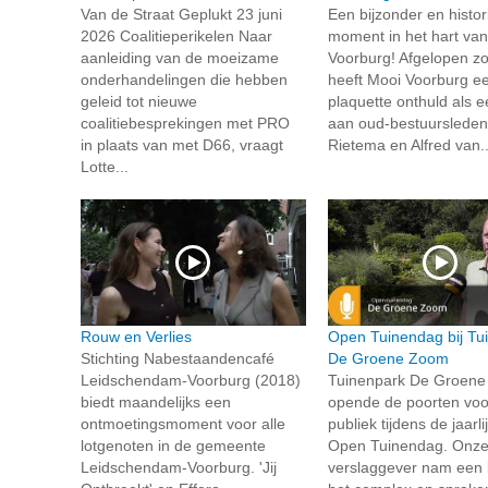
Van de Straat Geplukt 23 juni
Een bijzonder en histor
2026 Coalitieperikelen Naar
moment in het hart van
aanleiding van de moeizame
Voorburg! Afgelopen z
onderhandelingen die hebben
heeft Mooi Voorburg e
geleid tot nieuwe
plaquette onthuld als 
coalitiebesprekingen met PRO
aan oud-bestuursleden
in plaats van met D66, vraagt
Rietema en Alfred van..
Lotte...
Rouw en Verlies
Open Tuinendag bij Tu
Stichting Nabestaandencafé
De Groene Zoom
Leidschendam-Voorburg (2018)
Tuinenpark De Groen
biedt maandelijks een
opende de poorten voo
ontmoetingsmoment voor alle
publiek tijdens de jaarli
lotgenoten in de gemeente
Open Tuinendag. Onz
Leidschendam-Voorburg. 'Jij
verslaggever nam een k