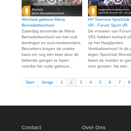
Afscheid gebouw Maria
HV Toernooi Sportclub
Bernadetteschool
VR - Forum Sport VR
Zaterdag stroomde de Maria
De vrouwen van Forum
Bernadetteschool vol met oud-
VR1 hebben keihard ui
leerlingen en oud-medewerkers.
op het Haaglanden
Bezoekers kregen de unieke
Voetbaltoernooi! In de 
kans om nog één keer door de
tegen Sportclub Monst
bekende gangen te lopen
lieten de meiden er ge
voordat het oude gebouw...
over groeien. Na een...
Start
Vorige
1
2
3
4
5
6
7
8
Contact
Over Ons