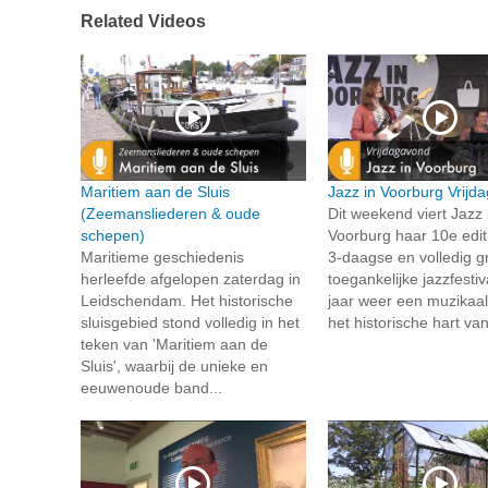
Related Videos
Maritiem aan de Sluis
Jazz in Voorburg Vrijd
(Zeemansliederen & oude
Dit weekend viert Jazz 
schepen)
Voorburg haar 10e edit
Maritieme geschiedenis
3-daagse en volledig gr
herleefde afgelopen zaterdag in
toegankelijke jazzfestiva
Leidschendam. Het historische
jaar weer een muzikaal 
sluisgebied stond volledig in het
het historische hart van
teken van 'Maritiem aan de
Sluis', waarbij de unieke en
eeuwenoude band...