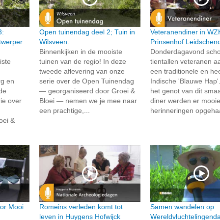
3:
Open tuinendag deel 2; Tuin in
Veteranendiner in WZ
ntwerper
Wilsveen.
Prinsenhof Leidsche
Binnenkijken in de mooiste
Donderdagavond sch
iste
tuinen van de regio! In deze
tientallen veteranen a
tweede aflevering van onze
een traditionele en hee
g en
serie over de Open Tuinendag
Indische 'Blauwe Hap'
de
— georganiseerd door Groei &
het genot van dit sma
ie over
Bloei — nemen we je mee naar
diner werden er mooi
een prachtige,...
herinneringen opgehaa
oei &
oor Mooi
Romeins verleden komt tot
Samen wandelen op
leven in Huygens Hofwijck
Wereldvluchtelingend