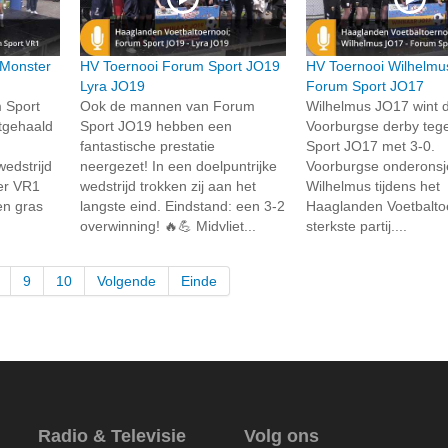
 Monster
HV Toernooi Forum Sport JO19
HV Toernooi Wilhelmu
Lyra JO19
Forum Sport JO17
 Sport
Ook de mannen van Forum
Wilhelmus JO17 wint 
tgehaald
Sport JO19 hebben een
Voorburgse derby te
fantastische prestatie
Sport JO17 met 3-0. I
wedstrijd
neergezet! In een doelpuntrijke
Voorburgse onderonsj
er VR1
wedstrijd trokken zij aan het
Wilhelmus tijdens het
en gras
langste eind. Eindstand: een 3-2
Haaglanden Voetbalto
overwinning! 🔥💪 Midvliet...
sterkste partij....
9
10
Volgende
Einde
Radio & Televisie
Volg ons