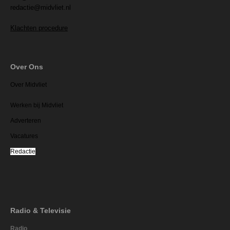
redactie@midvliet.nl
Klachten procedure
Over Ons
Over Midvliet
Werken bij Midvliet
Adverteren
Vacatures
Redactie
Radio & Televisie
Radio