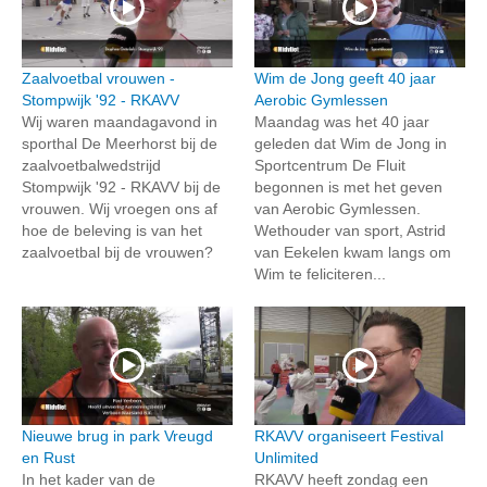
Zaalvoetbal vrouwen -
Wim de Jong geeft 40 jaar
Stompwijk '92 - RKAVV
Aerobic Gymlessen
Wij waren maandagavond in
Maandag was het 40 jaar
sporthal De Meerhorst bij de
geleden dat Wim de Jong in
zaalvoetbalwedstrijd
Sportcentrum De Fluit
Stompwijk '92 - RKAVV bij de
begonnen is met het geven
vrouwen. Wij vroegen ons af
van Aerobic Gymlessen.
hoe de beleving is van het
Wethouder van sport, Astrid
zaalvoetbal bij de vrouwen?
van Eekelen kwam langs om
Wim te feliciteren...
Nieuwe brug in park Vreugd
RKAVV organiseert Festival
en Rust
Unlimited
In het kader van de
RKAVV heeft zondag een