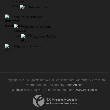
Volg ons op X
Volg ons op Instagram
Volg
ons op
YouTube
Volg ons op TikTok
Volg ons op Bluesky
Copyright © 2026 Laatste nieuws uit Leidschendam-Voorburg. Alle rechten
voorbehouden. Designed by
JoomlArt.com
.
Joomla!
is vrije software uitgegeven onder de
GNU/GPL licentie.