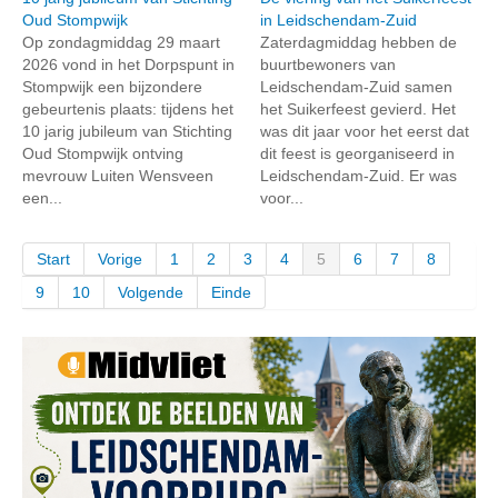
Oud Stompwijk
in Leidschendam-Zuid
Op zondagmiddag 29 maart
Zaterdagmiddag hebben de
2026 vond in het Dorpspunt in
buurtbewoners van
Stompwijk een bijzondere
Leidschendam-Zuid samen
gebeurtenis plaats: tijdens het
het Suikerfeest gevierd. Het
10 jarig jubileum van Stichting
was dit jaar voor het eerst dat
Oud Stompwijk ontving
dit feest is georganiseerd in
mevrouw Luiten Wensveen
Leidschendam-Zuid. Er was
een...
voor...
Start
Vorige
1
2
3
4
5
6
7
8
9
10
Volgende
Einde