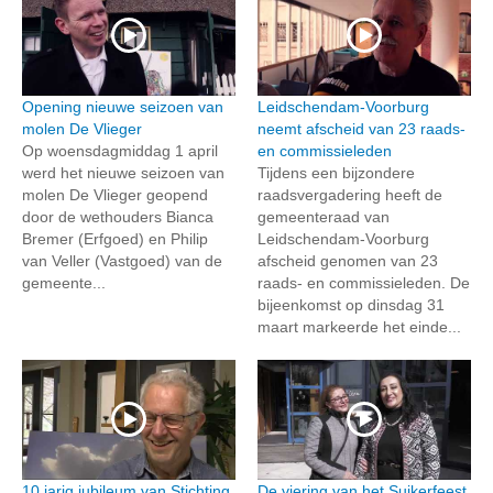
Opening nieuwe seizoen van
Leidschendam-Voorburg
molen De Vlieger
neemt afscheid van 23 raads-
Op woensdagmiddag 1 april
en commissieleden
werd het nieuwe seizoen van
Tijdens een bijzondere
molen De Vlieger geopend
raadsvergadering heeft de
door de wethouders Bianca
gemeenteraad van
Bremer (Erfgoed) en Philip
Leidschendam-Voorburg
van Veller (Vastgoed) van de
afscheid genomen van 23
gemeente...
raads- en commissieleden. De
bijeenkomst op dinsdag 31
maart markeerde het einde...
10 jarig jubileum van Stichting
De viering van het Suikerfeest