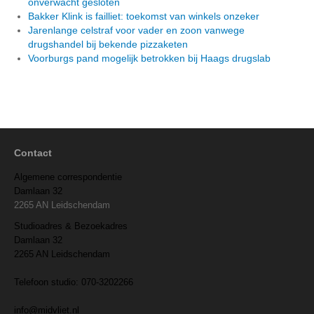
onverwacht gesloten
Bakker Klink is failliet: toekomst van winkels onzeker
Jarenlange celstraf voor vader en zoon vanwege
drugshandel bij bekende pizzaketen
Voorburgs pand mogelijk betrokken bij Haags drugslab
Contact
Algemene correspondentie
Damlaan 32
2265 AN Leidschendam
Studioadres & Bezoekadres
Damlaan 32
2265 AN Leidschendam
Telefoon studio: 070-3202266
info@midvliet.nl