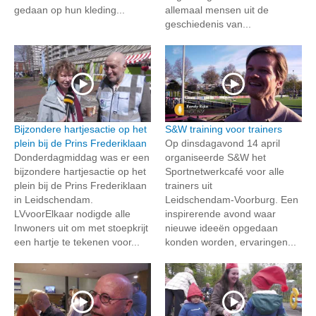
gedaan op hun kleding...
allemaal mensen uit de
geschiedenis van...
Bijzondere hartjesactie op het
S&W training voor trainers
plein bij de Prins Frederiklaan
Op dinsdagavond 14 april
Donderdagmiddag was er een
organiseerde S&W het
bijzondere hartjesactie op het
Sportnetwerkcafé voor alle
plein bij de Prins Frederiklaan
trainers uit
in Leidschendam.
Leidschendam‑Voorburg. Een
LVvoorElkaar nodigde alle
inspirerende avond waar
Inwoners uit om met stoepkrijt
nieuwe ideeën opgedaan
een hartje te tekenen voor...
konden worden, ervaringen...