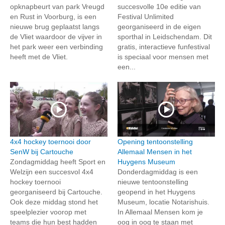
opknapbeurt van park Vreugd
succesvolle 10e editie van
en Rust in Voorburg, is een
Festival Unlimited
nieuwe brug geplaatst langs
georganiseerd in de eigen
de Vliet waardoor de vijver in
sporthal in Leidschendam. Dit
het park weer een verbinding
gratis, interactieve funfestival
heeft met de Vliet.
is speciaal voor mensen met
een...
4x4 hockey toernooi door
Opening tentoonstelling
SenW bij Cartouche
Allemaal Mensen in het
Zondagmiddag heeft Sport en
Huygens Museum
Welzijn een succesvol 4x4
Donderdagmiddag is een
hockey toernooi
nieuwe tentoonstelling
georganiseerd bij Cartouche.
geopend in het Huygens
Ook deze middag stond het
Museum, locatie Notarishuis.
speelplezier voorop met
In Allemaal Mensen kom je
teams die hun best hadden
oog in oog te staan met