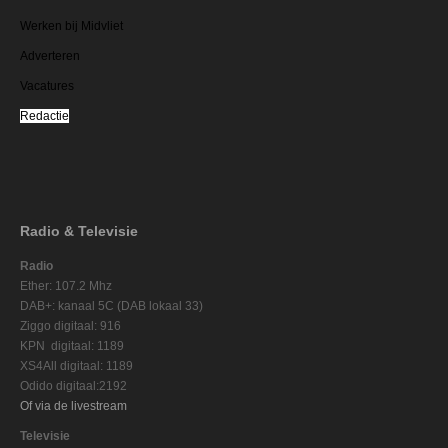
Werken bij Midvliet
Adverteren
Vacatures
Redactie
Radio & Televisie
Radio
Ether: 107.2 Mhz
DAB+: kanaal 5C (DAB lokaal 33)
Ziggo digitaal: 916
KPN digitaal: 1189
XS4All digitaal: 1189
Odido digitaal:2192
Of via de livestream
Televisie