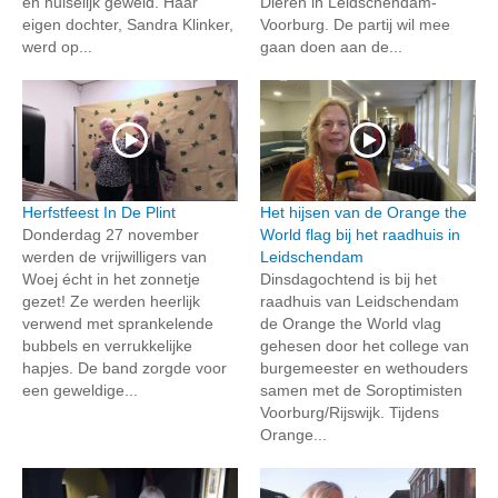
en huiselijk geweld. Haar
Dieren in Leidschendam-
eigen dochter, Sandra Klinker,
Voorburg. De partij wil mee
werd op...
gaan doen aan de...
Herfstfeest In De Plint
Het hijsen van de Orange the
Donderdag 27 november
World flag bij het raadhuis in
werden de vrijwilligers van
Leidschendam
Woej écht in het zonnetje
Dinsdagochtend is bij het
gezet! Ze werden heerlijk
raadhuis van Leidschendam
verwend met sprankelende
de Orange the World vlag
bubbels en verrukkelijke
gehesen door het college van
hapjes. De band zorgde voor
burgemeester en wethouders
een geweldige...
samen met de Soroptimisten
Voorburg/Rijswijk. Tijdens
Orange...