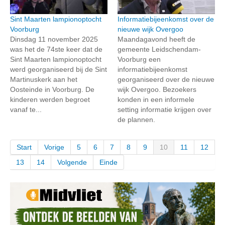
Sint Maarten lampionoptocht
Informatiebijeenkomst over de
Voorburg
nieuwe wijk Overgoo
Dinsdag 11 november 2025
Maandagavond heeft de
was het de 74ste keer dat de
gemeente Leidschendam-
Sint Maarten lampionoptocht
Voorburg een
werd georganiseerd bij de Sint
informatiebijeenkomst
Martinuskerk aan het
georganiseerd over de nieuwe
Oosteinde in Voorburg. De
wijk Overgoo. Bezoekers
kinderen werden begroet
konden in een informele
vanaf te...
setting informatie krijgen over
de plannen.
Start
Vorige
5
6
7
8
9
10
11
12
13
14
Volgende
Einde