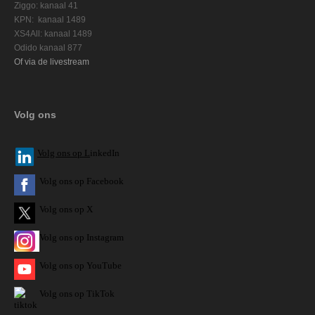
Ziggo: kanaal 41
KPN: kanaal 1489
XS4All: kanaal 1489
Odido kanaal 877
Of via de livestream
Volg ons
V
olg ons op L
inkedIn
Volg ons op Facebook
Volg ons op X
Volg ons op Instagram
Volg
ons op
YouTube
Volg ons op TikTok