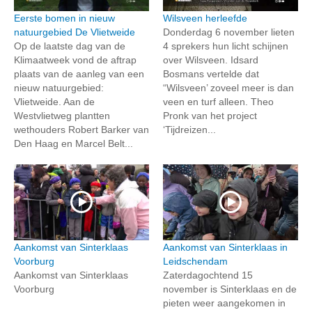
Eerste bomen in nieuw
Wilsveen herleefde
natuurgebied De Vlietweide
Donderdag 6 november lieten
Op de laatste dag van de
4 sprekers hun licht schijnen
Klimaatweek vond de aftrap
over Wilsveen. Idsard
plaats van de aanleg van een
Bosmans vertelde dat
nieuw natuurgebied:
“Wilsveen’ zoveel meer is dan
Vlietweide. Aan de
veen en turf alleen. Theo
Westvlietweg plantten
Pronk van het project
wethouders Robert Barker van
‘Tijdreizen...
Den Haag en Marcel Belt...
Aankomst van Sinterklaas
Aankomst van Sinterklaas in
Voorburg
Leidschendam
Aankomst van Sinterklaas
Zaterdagochtend 15
Voorburg
november is Sinterklaas en de
pieten weer aangekomen in