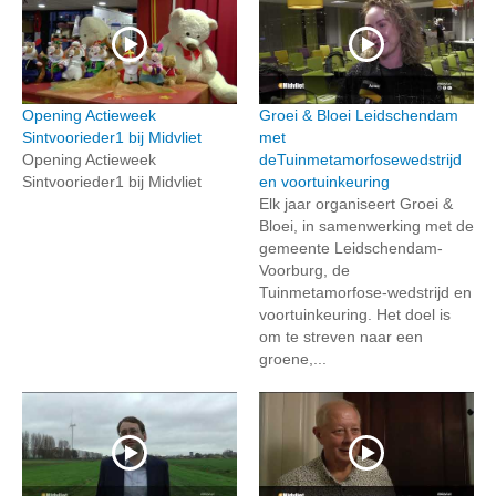
Opening Actieweek
Groei & Bloei Leidschendam
Sintvoorieder1 bij Midvliet
met
Opening Actieweek
deTuinmetamorfosewedstrijd
Sintvoorieder1 bij Midvliet
en voortuinkeuring
Elk jaar organiseert Groei &
Bloei, in samenwerking met de
gemeente Leidschendam-
Voorburg, de
Tuinmetamorfose-wedstrijd en
voortuinkeuring. Het doel is
om te streven naar een
groene,...