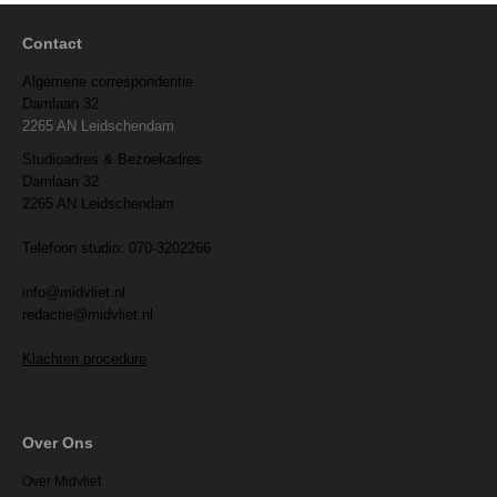
Contact
Algemene correspondentie
Damlaan 32
2265 AN Leidschendam
Studioadres & Bezoekadres
Damlaan 32
2265 AN Leidschendam
Telefoon studio: 070-3202266
info@midvliet.nl
redactie@midvliet.nl
Klachten procedure
Over Ons
Over Midvliet