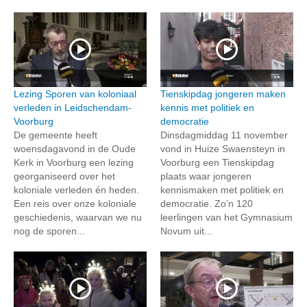
Lezing Sporen van koloniaal
Tienskipdag jongeren maken
verleden in Leidschendam-
kennis met politiek en
Voorburg
democratie
De gemeente heeft
Dinsdagmiddag 11 november
woensdagavond in de Oude
vond in Huize Swaensteyn in
Kerk in Voorburg een lezing
Voorburg een Tienskipdag
georganiseerd over het
plaats waar jongeren
koloniale verleden én heden.
kennismaken met politiek en
Een reis over onze koloniale
democratie. Zo’n 120
geschiedenis, waarvan we nu
leerlingen van het Gymnasium
nog de sporen...
Novum uit...