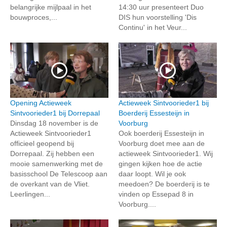
belangrijke mijlpaal in het
14:30 uur presenteert Duo
bouwproces,...
DIS hun voorstelling 'Dis
Continu' in het Veur...
Opening Actieweek
Actieweek Sintvoorieder1 bij
Sintvoorieder1 bij Dorrepaal
Boerderij Essesteijn in
Dinsdag 18 november is de
Voorburg
Actieweek Sintvoorieder1
Ook boerderij Essesteijn in
officieel geopend bij
Voorburg doet mee aan de
Dorrepaal. Zij hebben een
actieweek Sintvoorieder1. Wij
mooie samenwerking met de
gingen kijken hoe de actie
basisschool De Telescoop aan
daar loopt. Wil je ook
de overkant van de Vliet.
meedoen? De boerderij is te
Leerlingen...
vinden op Essepad 8 in
Voorburg....