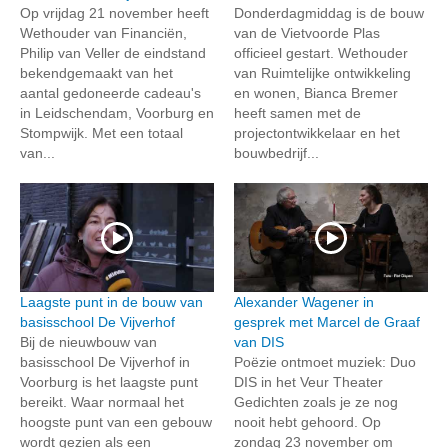
Op vrijdag 21 november heeft
Donderdagmiddag is de bouw
Wethouder van Financiën,
van de Vietvoorde Plas
Philip van Veller de eindstand
officieel gestart. Wethouder
bekendgemaakt van het
van Ruimtelijke ontwikkeling
aantal gedoneerde cadeau's
en wonen, Bianca Bremer
in Leidschendam, Voorburg en
heeft samen met de
Stompwijk. Met een totaal
projectontwikkelaar en het
van...
bouwbedrijf...
Laagste punt in de bouw van
Alexander Wagener in
basisschool De Vijverhof
gesprek met Marcel de Graaf
Bij de nieuwbouw van
van DIS
basisschool De Vijverhof in
Poëzie ontmoet muziek: Duo
Voorburg is het laagste punt
DIS in het Veur Theater
bereikt. Waar normaal het
Gedichten zoals je ze nog
hoogste punt van een gebouw
nooit hebt gehoord. Op
wordt gezien als een
zondag 23 november om