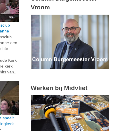
Vroom
nsclub
ianne
onsclub
ianne een
ochte
Oude Kerk
lle kerk
its van...
Werken bij Midvliet
 speelt
ningkerk
y