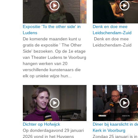
Expositie 'To the other side' in
Denk en doe mee
Ludens
Leidschendam-Zuid
De komende maanden kunt u
Denk en doe mee
gratis de expositie ' The Other
Leidschendam-Zuid
Side' bezoeken. Op de 1e etage
van Theater Ludens te Voorburg
hangen werken van 20
verschillende kunstenaars die
elk op unieke wijze hun...
Dichter op Hofwijck
Diner bij kaarslicht in 
Op donderdagavond 29 januari
Kerk in Voorburg
2026 vond in het Huygens
Zondag 25 januari is i