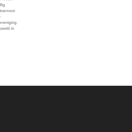
lig
toernooi
e
ereniging.
peeld in