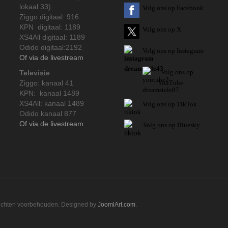
lokaal 33)
Volg ons op Facebook
Ziggo digitaal: 916
KPN digitaal: 1189
Volg ons op X
XS4All digitaal: 1189
Odido digitaal:2192
Volg ons op Instagram
Of via de livestream
Volg
ons op
Televisie
Ziggo: kanaal 41
YouTube
KPN: kanaal 1489
XS4All: kanaal 1489
Volg ons op TikTok
Odido kanaal 877
Of via de livestream
Volg ons op Bluesky
rechten voorbehouden. Designed by
JoomlArt.com
.