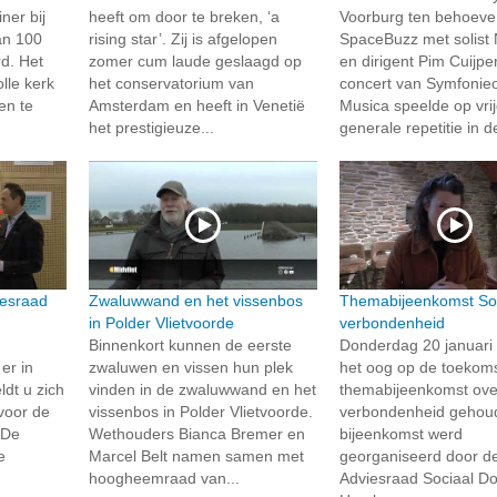
ner bij
heeft om door te breken, ‘a
Voorburg ten behoeve
an 100
rising star’. Zij is afgelopen
SpaceBuzz met solist 
d. Het
zomer cum laude geslaagd op
en dirigent Pim Cuijper
lle kerk
het conservatorium van
concert van Symfonie
en te
Amsterdam en heeft in Venetië
Musica speelde op vri
het prestigieuze...
generale repetitie in de
iesraad
Zwaluwwand en het vissenbos
Themabijeenkomst So
in Polder Vlietvoorde
verbondenheid
Binnenkort kunnen de eerste
Donderdag 20 januari 
er in
zwaluwen en vissen hun plek
het oog op de toekoms
dt u zich
vinden in de zwaluwwand en het
themabijeenkomst ove
voor de
vissenbos in Polder Vlietvoorde.
verbondenheid gehou
 De
Wethouders Bianca Bremer en
bijeenkomst werd
e
Marcel Belt namen samen met
georganiseerd door d
n
hoogheemraad van...
Adviesraad Sociaal D