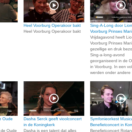
Heel Voorburg Operakoor bakt
Sing-A-Long door Lio
Heel Voorburg Operakoor bakt
Voorburg Prinses Mar
Vrijdagavond heeft Li
Voorburg Prinses Mar
gezellige en druk bez
Sing-a-long-avond
georganiseerd in de 
in Voorburg. In een vo
werden onder andere h
de Oude
Dasha Serck geeft vioolconcert
Symfonieorkest Musica
in de Koningkerk
Benefietconcert in Ko
n de Oude
Dasha is een talent dat alles
Benefietconcert Rotar