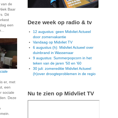
 van de
Niek Baar
s. Dit
orkest
Deze week op radio & tv
jdag een
...
12 augustus: geen Midvliet Actueel
door zomervakantie
Vandaag op Midvliet TV
6 augustus (h): Midvliet Actueel over
duinbrand in Wassenaar
9 augustus: Summerpopcorn in het
teken van de jaren '50 en '60
30 juli: zomereditie Midvliet Actueel
ciale
(h)over droogteproblemen in de regio
is er, met
t, een
Nu te zien op Midvliet TV
r sociale
den. Deze
e
omein.