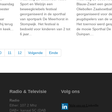
 maandag
Sport en Welzijn een
Blauw-Zwart een gezel
eester
beweegkriebels festival
Oliebollen Zaalvoetbal
georganiseerd in de sporthal
georganiseerd voor d
aar
van sportpark De Meerhorst in
jeugdspelers van de v
hij terug
Stompwijk. Het festival is
Het toernooi werd ges
n keek...
bedoeld voor kinderen van 2 tot
de mooie Sporthal De
6 jaar...
Duinpan....
0
11
12
Volgende
Einde
Radio & Televisie
Volg ons
Radio
Ether: 107.2 Mhz
V
olg ons op L
inkedIn
DAB+: kanaal 5C (DAB