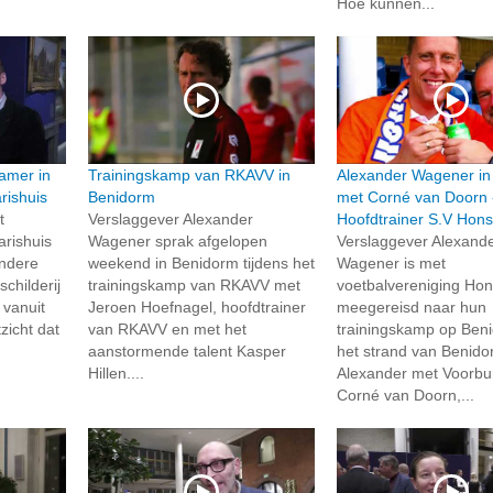
Hoe kunnen...
amer in
Trainingskamp van RKAVV in
Alexander Wagener in
ishuis
Benidorm
met Corné van Doorn 
t
Verslaggever Alexander
Hoofdtrainer S.V Hons
rishuis
Wagener sprak afgelopen
Verslaggever Alexand
ondere
weekend in Benidorm tijdens het
Wagener is met
childerij
trainingskamp van RKAVV met
voetbalvereniging Hon
 vanuit
Jeroen Hoefnagel, hoofdtrainer
meegereisd naar hun
zicht dat
van RKAVV en met het
trainingskamp op Ben
aanstormende talent Kasper
het strand van Benido
Hillen....
Alexander met Voorbu
Corné van Doorn,...