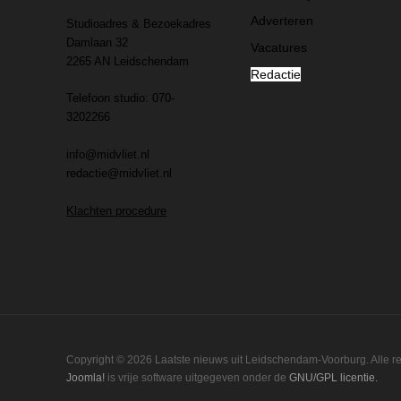
Adverteren
Studioadres & Bezoekadres
Damlaan 32
Vacatures
2265 AN Leidschendam
Redactie
Telefoon studio: 070-
3202266
info@midvliet.nl
redactie@midvliet.nl
Klachten procedure
Copyright © 2026 Laatste nieuws uit Leidschendam-Voorburg. Alle 
Joomla!
is vrije software uitgegeven onder de
GNU/GPL licentie.