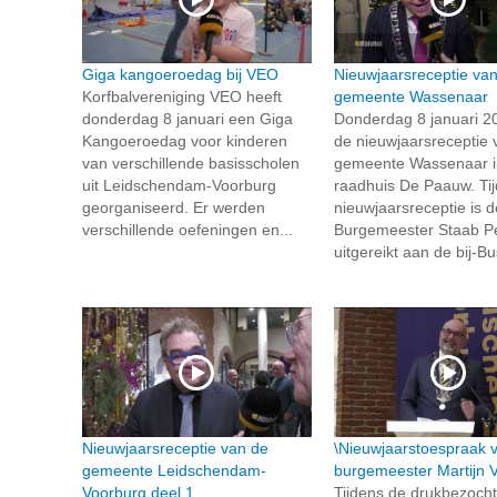
Giga kangoeroedag bij VEO
Nieuwjaarsreceptie va
Korfbalvereniging VEO heeft
gemeente Wassenaar
donderdag 8 januari een Giga
Donderdag 8 januari 2
Kangoeroedag voor kinderen
de nieuwjaarsreceptie 
van verschillende basisscholen
gemeente Wassenaar i
uit Leidschendam-Voorburg
raadhuis De Paauw. Ti
georganiseerd. Er werden
nieuwjaarsreceptie is d
verschillende oefeningen en...
Burgemeester Staab P
uitgereikt aan de bij-Bu
Nieuwjaarsreceptie van de
\Nieuwjaarstoespraak 
gemeente Leidschendam-
burgemeester Martijn 
Voorburg deel 1
Tijdens de drukbezoch