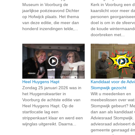
Museum in Voorburg de
Kerk in Voorburg een di
jaarlijkse poëzieavond Dichter
kaarslicht voor meer d
op Hofwijck plaats. Het thema
personen georganiseer
van deze editie, die meer dan
doel is om in de sfeervo
honderd inzendingen telde,...
de koude wintermaand
doorbreken met...
Heel Huygens Hapt
Kandidaat voor de Adv
Zondag 25 januari 2026 was in
Stompwijk gezocht
het Huygenskwartier in
Wilt u meedenken en
Voorburg de achtste editie van
meebeslissen over wat 
Heel Huygens Hapt. Op de
Stompwijk gebeurt? Mel
startlocatie lag een
dan aan als kandidaat 
strippenkaart klaar en werd een
Adviesraad Stompwijk.
wijnglas uitgereikt. Daarna...
adviesraad adviseert d
gemeente gevraagd é