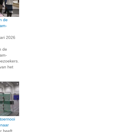
n de
dam-
ari 2026
n de
dam-
bezoekers.
 van het
toernooi
enaar
 heeft