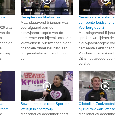
n de
Receptie van Vlietwensen
Nieuwjaarsreceptie va
Maandagavond 5 januari was
gemeente Leidschen
026 was
voorafgaand aan de
Voorburg deel 2
van de
nieuwjaarsreceptie van de
Maandagavond 5 janu
n
gemeente een bijeenkomst van
spraken we tijdens de
jdens de
Vlietwensen. Vlietwensen biedt
nieuwjaarsreceptie va
e
financiële ondersteuning aan
gemeente Leidschen
enning
burgerinitiatieven gericht op
Voorburg met enkele 
s...
de...
Dit is het tweede deel
verslag.
van
Beweegkriebels door Sport en
Oliebollen Zaalvoetbal
Vroom
Welzijn in Stompwijk
bij Blauw-Zwart Wass
te
Maandag 29 december heeft
Maandag 29 december