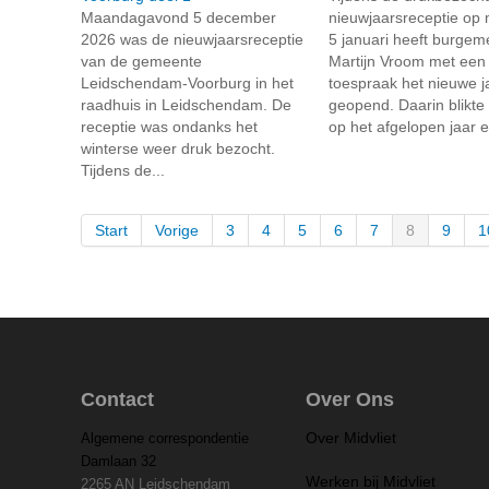
Maandagavond 5 december
nieuwjaarsreceptie op
2026 was de nieuwjaarsreceptie
5 januari heeft burgem
van de gemeente
Martijn Vroom met een
Leidschendam-Voorburg in het
toespraak het nieuwe j
raadhuis in Leidschendam. De
geopend. Daarin blikte 
receptie was ondanks het
op het afgelopen jaar e
winterse weer druk bezocht.
Tijdens de...
Start
Vorige
3
4
5
6
7
8
9
1
Contact
Over Ons
Over Midvliet
Algemene correspondentie
Damlaan 32
Werken bij Midvliet
2265 AN Leidschendam