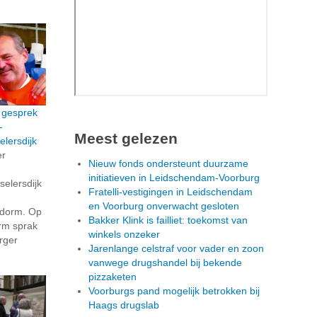
 gesprek
-
Meest gelezen
elersdijk
er
Nieuw fonds ondersteunt duurzame
initiatieven in Leidschendam-Voorburg
selersdijk
Fratelli-vestigingen in Leidschendam
en Voorburg onverwacht gesloten
idorm. Op
Bakker Klink is failliet: toekomst van
rm sprak
winkels onzeker
rger
Jarenlange celstraf voor vader en zoon
vanwege drugshandel bij bekende
pizzaketen
Voorburgs pand mogelijk betrokken bij
Haags drugslab