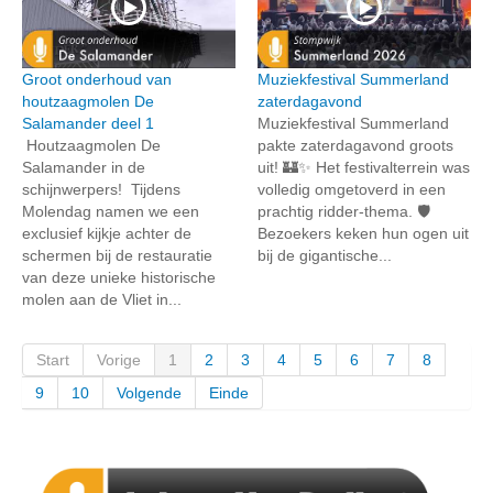
Groot onderhoud van
Muziekfestival Summerland
houtzaagmolen De
zaterdagavond
Salamander deel 1
Muziekfestival Summerland
Houtzaagmolen De
pakte zaterdagavond groots
Salamander in de
uit! 🏰✨ Het festivalterrein was
schijnwerpers! Tijdens
volledig omgetoverd in een
Molendag namen we een
prachtig ridder-thema. 🛡️
exclusief kijkje achter de
Bezoekers keken hun ogen uit
schermen bij de restauratie
bij de gigantische...
van deze unieke historische
molen aan de Vliet in...
Start
Vorige
1
2
3
4
5
6
7
8
9
10
Volgende
Einde