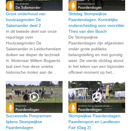
Groot onderhoud van
Slotdag Stompwijkse
houtzaagmolen De
Paardendagen: Koninklijke
Salamander deel 2
onderscheiding voor voorzitter
In dit tweede deel van onze
Theo van den Bosch
reportage over
De Stompwijkse
Houtzaagmolen De
Paardendagen zijn afgesloten
Salamander in Leidschendam
onder grote publieke
duiken we dieper de techniek
belangstelling en met gunstig
in. Molenaar Willem Bogaerts
weer. De vierde slotdag stond
laat zien hoe deze unieke
in het teken van een bijzonder
historische molen aan de...
officieel moment op het...
Succesvolle Ponyrennen
Stompwijkse Paardendagen:
tijdens Stompwijkse
Paardensport en Landleven
Paardendagen
Fair (Dag 2)