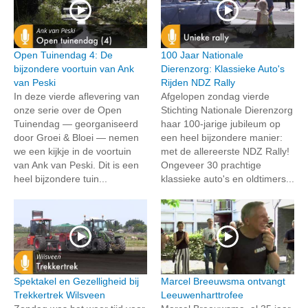
Open Tuinendag 4: De
100 Jaar Nationale
bijzondere voortuin van Ank
Dierenzorg: Klassieke Auto's
van Peski
Rijden NDZ Rally
In deze vierde aflevering van
Afgelopen zondag vierde
onze serie over de Open
Stichting Nationale Dierenzorg
Tuinendag — georganiseerd
haar 100-jarige jubileum op
door Groei & Bloei — nemen
een heel bijzondere manier:
we een kijkje in de voortuin
met de allereerste NDZ Rally!
van Ank van Peski. Dit is een
Ongeveer 30 prachtige
heel bijzondere tuin...
klassieke auto's en oldtimers...
Spektakel en Gezelligheid bij
Marcel Breeuwsma ontvangt
Trekkertrek Wilsveen
Leeuwenharttrofee