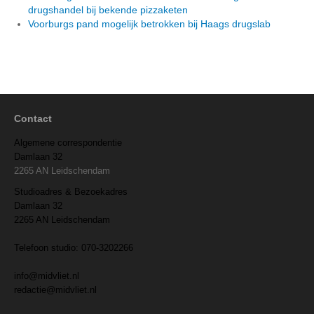
drugshandel bij bekende pizzaketen
Voorburgs pand mogelijk betrokken bij Haags drugslab
Contact
Algemene correspondentie
Damlaan 32
2265 AN Leidschendam
Studioadres & Bezoekadres
Damlaan 32
2265 AN Leidschendam
Telefoon studio: 070-3202266
info@midvliet.nl
redactie@midvliet.nl