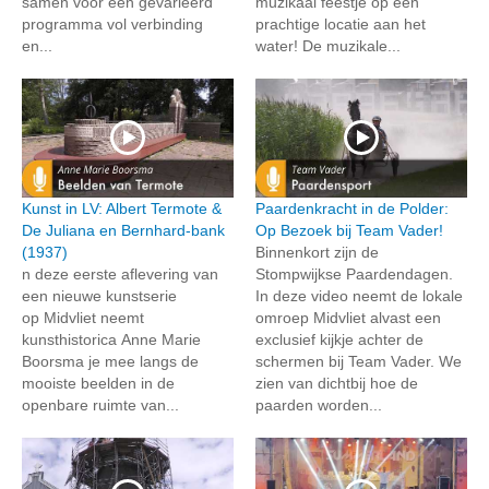
samen voor een gevarieerd
muzikaal feestje op een
programma vol verbinding
prachtige locatie aan het
en...
water! De muzikale...
Kunst in LV: Albert Termote &
Paardenkracht in de Polder:
De Juliana en Bernhard-bank
Op Bezoek bij Team Vader!
(1937)
Binnenkort zijn de
n deze eerste aflevering van
Stompwijkse Paardendagen.
een nieuwe kunstserie
In deze video neemt de lokale
op Midvliet neemt
omroep Midvliet alvast een
kunsthistorica Anne Marie
exclusief kijkje achter de
Boorsma je mee langs de
schermen bij Team Vader. We
mooiste beelden in de
zien van dichtbij hoe de
openbare ruimte van...
paarden worden...