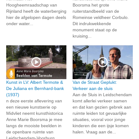
Hoogheemraadschap van
Boorsma het grote
Rijnland heeft de waterberging
ruiterstandbeeld van de
hier de afgelopen dagen deels
Romeinse veldheer Corbulo.
onder water...
Dit indrukwekkende
monument staat op de
kruising...
Kunst in LV: Albert Termote &
Van de Straat Geplukt:
De Juliana en Bernhard-bank
Verkeer aan de sluis
(1937)
Aan de Sluis in Leidschendam
n deze eerste aflevering van
komt allerlei verkeer samen
een nieuwe kunstserie op
en dat kan gezien gebrek aan
Midvliet neemt kunsthistorica
ruimte leiden tot gevaarlijke
Anne Marie Boorsma je mee
situaties, vooral voor jonge
langs de mooiste beelden in
kinderen die een ijsje komen
de openbare ruimte van
halen. Vraag aan de...
Leidschendam-Voorburg.