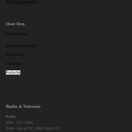
Klachten procedure
Over Ons
Over Midvliet
Werken bij Midvliet
Adverteren
Vacatures
Redactie
Radio & Televisie
Radio
Ether: 107.2 Mhz
DAB+: kanaal 5C (DAB lokaal 33)