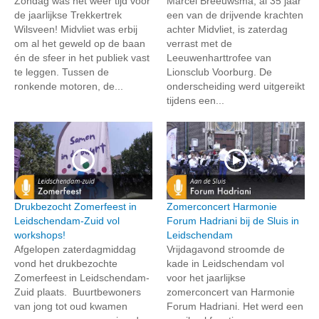
Zondag was het weer tijd voor
Marcel Breeuwsma, al 35 jaar
de jaarlijkse Trekkertrek
een van de drijvende krachten
Wilsveen! Midvliet was erbij
achter Midvliet, is zaterdag
om al het geweld op de baan
verrast met de
én de sfeer in het publiek vast
Leeuwenharttrofee van
te leggen. Tussen de
Lionsclub Voorburg. De
ronkende motoren, de...
onderscheiding werd uitgereikt
tijdens een...
Drukbezocht Zomerfeest in
Zomerconcert Harmonie
Leidschendam-Zuid vol
Forum Hadriani bij de Sluis in
workshops!
Leidschendam
Afgelopen zaterdagmiddag
Vrijdagavond stroomde de
vond het drukbezochte
kade in Leidschendam vol
Zomerfeest in Leidschendam-
voor het jaarlijkse
Zuid plaats. Buurtbewoners
zomerconcert van Harmonie
van jong tot oud kwamen
Forum Hadriani. Het werd een