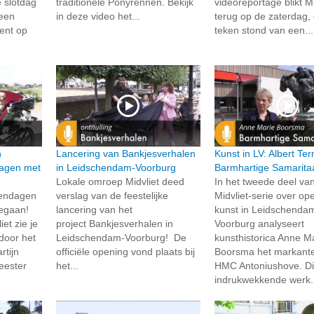
e slotdag
traditionele Ponyrennen. Bekijk
videoreportage blikt Mi
 een
in deze video het...
terug op de zaterdag, 
ment op
teken stond van een...
n
Lancering van Bankjesverhalen
Kunst in LV: Albert Te
agen met
in Leidschendam-Voorburg
Barmhartige Samarita
Lokale omroep Midvliet deed
In het tweede deel va
dendagen
verslag van de feestelijke
Midvliet-serie over o
 gegaan!
lancering van het
kunst in Leidschenda
et zie je
project Bankjesverhalen in
Voorburg analyseert
 door het
Leidschendam-Voorburg! De
kunsthistorica Anne M
tijn
officiële opening vond plaats bij
Boorsma het markante 
eester
het...
HMC Antoniushove. Di
indrukwekkende werk.