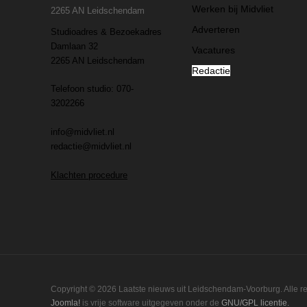
Werken bij Midvliet
2265 AN Leidschendam
Adverteren
Studioadres & Bezoekadres
Damlaan 32
Vacatures
2265 AN Leidschendam
Redactie
Telefoon studio: 070-
3202266
info@midvliet.nl
redactie@midvliet.nl
Klachten procedure
Copyright © 2026 Laatste nieuws uit Leidschendam-Voorburg. Alle 
Joomla!
is vrije software uitgegeven onder de
GNU/GPL licentie.