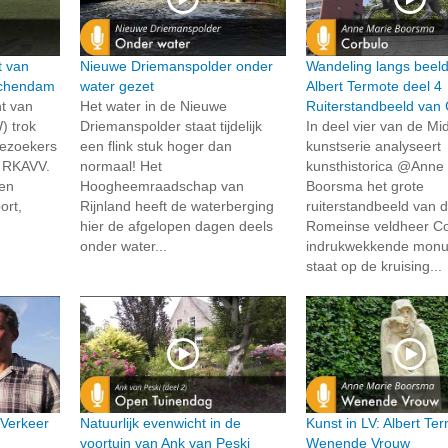
t van
Nieuwe Driemanspolder onder
Wandeling langs beel
schendam
water gezet
Albert Termote deel 4
t van
Het water in de Nieuwe
Ruiterstandbeeld van 
) trok
Driemanspolder staat tijdelijk
In deel vier van de Mid
bezoekers
een flink stuk hoger dan
kunstserie analyseert
g RKAVV.
normaal! Het
kunsthistorica @Anne
en
Hoogheemraadschap van
Boorsma het grote
ort,
Rijnland heeft de waterberging
ruiterstandbeeld van 
hier de afgelopen dagen deels
Romeinse veldheer Cor
onder water...
indrukwekkende mon
staat op de kruising...
 Verkeer
Natuurlijk evenwicht in de
Kunst in LV: Albert Te
voortuin van Ank van Peski
Wenende Vrouw