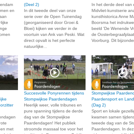
chendam
(Deel 2)
In het derde deel van
samen en
In dit tweede deel van onze
Midvliet-kunstserie an
 aan
serie over de Open Tuinendag
kunsthistorica Anne M
lijke
(georganiseerd door Groei &
Boorsma het indrukw
onge
Bloei) kijken we verder in de
beeld 'De Wenende Vr
 komen
voortuin van Ank van Peski. Wat
de Oosterbegraafplaat
direct opvalt is het perfecte
Voorburg. Dit bijzonde
natuurlijke...
Succesvolle Ponyrennen tijdens
Stompwijkse Paarden
ijke
Stompwijkse Paardendagen
Paardensport en Land
rzitter
Heerlijk weer, volle tribunes en
(Dag 2)
pure spanning tijdens de derde
Sport en lokale gezell
dendagen
dag van de Stompwijkse
kwamen samen tijden
rote
Paardendagen! Het publiek
tweede dag van de St
 en met
stroomde massaal toe voor het
Paardendagen. In de