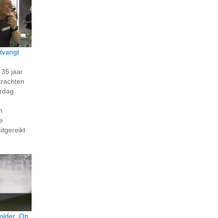
tvangt
35 jaar
krachten
erdag
n
e
itgereikt
older: Op