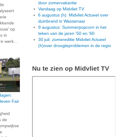
door zomervakantie
 de
Vandaag op Midvliet TV
alyseert
6 augustus (h): Midvliet Actueel over
arie
duinbrand in Wassenaar
ekkende
9 augustus: Summerpopcorn in het
ouw' op
teken van de jaren '50 en '60
s in
30 juli: zomereditie Midvliet Actueel
re werk...
(h)over droogteproblemen in de regio
Nu te zien op Midvliet TV
dagen:
leven Fair
igheid
s de
ompwijkse
ze