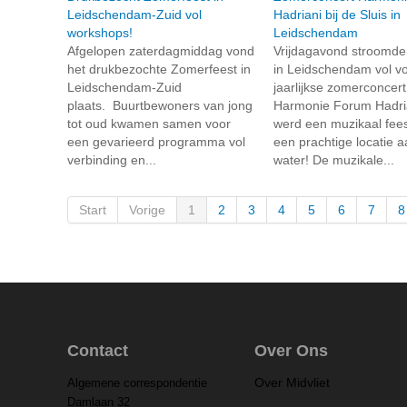
Leidschendam-Zuid vol
Hadriani bij de Sluis in
workshops!
Leidschendam
Afgelopen zaterdagmiddag vond
Vrijdagavond stroomde
het drukbezochte Zomerfeest in
in Leidschendam vol vo
Leidschendam-Zuid
jaarlijkse zomerconcer
plaats. Buurtbewoners van jong
Harmonie Forum Hadria
tot oud kwamen samen voor
werd een muzikaal fees
een gevarieerd programma vol
een prachtige locatie a
verbinding en...
water! De muzikale...
Start
Vorige
1
2
3
4
5
6
7
8
Contact
Over Ons
Over Midvliet
Algemene correspondentie
Damlaan 32