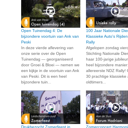
Open Tuinendag 4: De
100 Jaar Nationale Die
bijzondere voortuin van Ank van
Klassieke Auto's Rijde
Peski
Rally
In deze vierde aflevering van
Afgelopen zondag vier
onze serie over de Open
Stichting Nationale Die
Tuinendag — georganiseerd
haar 100-jarige jubile
door Groei & Bloei — nemen we
heel bijzondere manier
een kijkje in de voortuin van Ank
allereerste NDZ Rally!
van Peski. Dit is een heel
30 prachtige klassieke 
bijzondere tuin...
oldtimers...
Drukbezocht Zomerfeest in
Zomerconcert Harmon