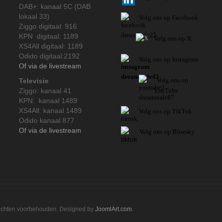
DAB+: kanaal 5C (DAB
lokaal 33)
Volg ons op Facebook
Ziggo digitaal: 916
KPN digitaal: 1189
Volg ons op X
XS4All digitaal: 1189
Odido digitaal:2192
Volg ons op Instagram
Of via de livestream
Volg
ons op
Televisie
Ziggo: kanaal 41
YouTube
KPN: kanaal 1489
XS4All: kanaal 1489
Volg ons op TikTok
Odido kanaal 877
Of via de livestream
Volg ons op Bluesky
rechten voorbehouden. Designed by
JoomlArt.com
.