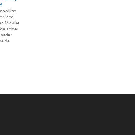
r!
ompwijkse
e video
p Midvliet
jkje achter
 Vader.
hoe de