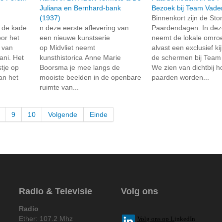
Juliana en Bernhard-bank
Bezoek bij Team Vade
(1937)
Binnenkort zijn de St
 de kade
n deze eerste aflevering van
Paardendagen. In dez
or het
een nieuwe kunstserie
neemt de lokale omroe
t van
op Midvliet neemt
alvast een exclusief ki
ni. Het
kunsthistorica Anne Marie
de schermen bij Team
tje op
Boorsma je mee langs de
We zien van dichtbij 
an het
mooiste beelden in de openbare
paarden worden...
ruimte van...
9
10
Volgende
Einde
Radio & Televisie
Volg ons
Radio
Ether: 107.2 Mhz
V
olg ons op L
inkedIn