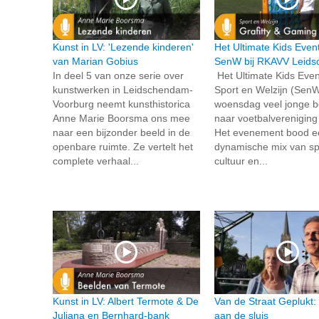
Kunst in LV: 'Lezende kinderen'
Het Ultimate Kids Even
van Marian Gobius
SenW bij RKAVV Leid
In deel 5 van onze serie over
Het Ultimate Kids Even
kunstwerken in Leidschendam-
Sport en Welzijn (SenW
Voorburg neemt kunsthistorica
woensdag veel jonge 
Anne Marie Boorsma ons mee
naar voetbalverenigin
naar een bijzonder beeld in de
Het evenement bood e
openbare ruimte. Ze vertelt het
dynamische mix van sp
complete verhaal...
cultuur en...
Kunst in LV: Albert Termote & De
Van de Straat Geplukt:
Juliana en Bernhard-bank
aan de sluis