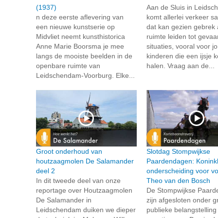
(1937)
Aan de Sluis in Leids
n deze eerste aflevering van
komt allerlei verkeer 
een nieuwe kunstserie op
dat kan gezien gebrek
Midvliet neemt kunsthistorica
ruimte leiden tot gevaar
Anne Marie Boorsma je mee
situaties, vooral voor j
langs de mooiste beelden in de
kinderen die een ijsje
openbare ruimte van
halen. Vraag aan de...
Leidschendam-Voorburg. Elke...
Groot onderhoud van
Slotdag Stompwijkse
houtzaagmolen De Salamander
Paardendagen: Koninkl
deel 2
onderscheiding voor voo
In dit tweede deel van onze
Theo van den Bosch
reportage over Houtzaagmolen
De Stompwijkse Paar
De Salamander in
zijn afgesloten onder g
Leidschendam duiken we dieper
publieke belangstelling