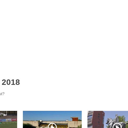
t 2018
st?