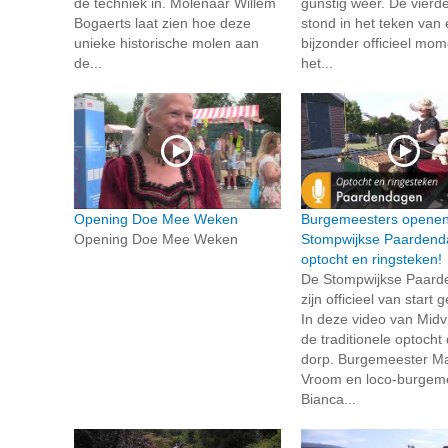
de techniek in. Molenaar Willem
gunstig weer. De vierd
Bogaerts laat zien hoe deze
stond in het teken van
unieke historische molen aan
bijzonder officieel mo
de...
het...
Opening Doe Mee Weken
Burgemeesters opene
Opening Doe Mee Weken
Stompwijkse Paardend
optocht en ringsteken!
De Stompwijkse Paar
zijn officieel van start
In deze video van Midvli
de traditionele optocht
dorp. Burgemeester Mar
Vroom en loco-burgem
Bianca...