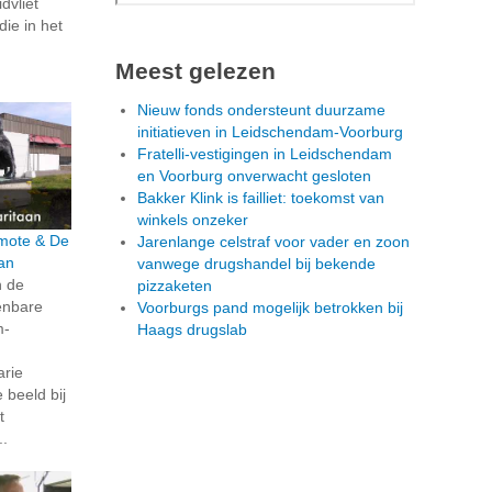
dvliet
die in het
Meest gelezen
Nieuw fonds ondersteunt duurzame
initiatieven in Leidschendam-Voorburg
Fratelli-vestigingen in Leidschendam
en Voorburg onverwacht gesloten
Bakker Klink is failliet: toekomst van
winkels onzeker
rmote & De
Jarenlange celstraf voor vader en zoon
an
vanwege drugshandel bij bekende
n de
pizzaketen
penbare
Voorburgs pand mogelijk betrokken bij
m-
Haags drugslab
arie
beeld bij
t
..