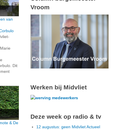
Vroom
den van
Corbulo
vliet-
 Marie
de
bulo. Dit
ument
Werken bij Midvliet
Deze week op radio & tv
rmote & De
12 augustus: geen Midvliet Actueel