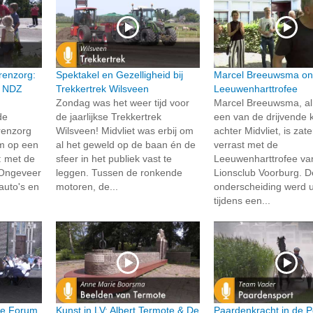
renzorg:
Spektakel en Gezelligheid bij
Marcel Breeuwsma on
n NDZ
Trekkertrek Wilsveen
Leeuwenharttrofee
Zondag was het weer tijd voor
Marcel Breeuwsma, al 
de
de jaarlijkse Trekkertrek
een van de drijvende 
renzorg
Wilsveen! Midvliet was erbij om
achter Midvliet, is zat
um op een
al het geweld op de baan én de
verrast met de
: met de
sfeer in het publiek vast te
Leeuwenharttrofee va
 Ongeveer
leggen. Tussen de ronkende
Lionsclub Voorburg. D
auto's en
motoren, de...
onderscheiding werd u
tijdens een...
ie Forum
Kunst in LV: Albert Termote & De
Paardenkracht in de P